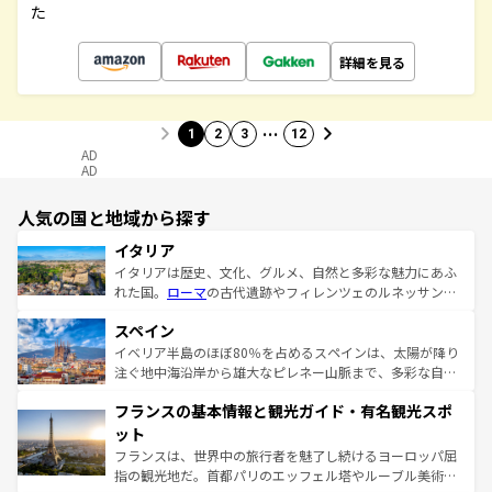
た
詳細を見る
…
1
2
3
12
AD
AD
人気の国と地域から探す
イタリア
イタリアは歴史、文化、グルメ、自然と多彩な魅力にあふ
れた国。
ローマ
の古代遺跡やフィレンツェのルネッサンス
美術、ヴェネツィアの運河など、歴史あるスポットはもち
スペイン
ろん、トスカーナの美しい田園風景やアマルフィ海岸の絶
景など、自然景観も見逃せない。観光の合間には、本場の
イベリア半島のほぼ80％を占めるスペインは、太陽が降り
ピザやパスタなど、絶品のイタリア料理を堪能することも
注ぐ地中海沿岸から雄大なピレネー山脈まで、多彩な自然
できる。朝目覚めてから夜眠るまで、すべての瞬間を楽し
と文化が詰まったヨーロッパ屈指の旅行先だ。多様な地域
フランスの基本情報と観光ガイド・有名観光スポ
ませてくれるイタリアで、忘れられない旅をしてみよう！
文化が根付くこの国では、情熱的なフラメンコ、熱気あふ
なお、新着のイタリア情報は
コンテンツ一覧
を参照してほ
れる闘牛、そして美味しいタパスが生活の一部となってい
ット
しい。
る。首都マドリードの洗練された雰囲気や、バルセロナの
フランスは、世界中の旅行者を魅了し続けるヨーロッパ屈
アートに溢れた街角から、地方では古代ローマ遺跡や中世
指の観光地だ。首都パリのエッフェル塔やルーブル美術館
の城塞都市、穏やかなビーチリゾートまで多彩な表情を見