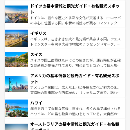
といった象徴的なスポットから、田舎町の古風な美しさま
せる。地方によって風土や気候が異なるスペインはその個
ドイツの基本情報と観光ガイド・有名観光スポッ
で、幅広い魅力が詰まっている。華麗な宮殿、歴史的な大
性で訪れる人を魅了する。 なお、新着のスペイン情報は
コ
聖堂、美しいビーチ、そして豊かな自然が、訪れる者を心
ト
ンテンツ一覧
を参照してほしい。
から魅了する。また、フランスは美食の国としても知ら
ドイツは、豊かな歴史と多彩な文化が交差するヨーロッパ
れ、フランス料理はユネスコ無形文化遺産にも登録されて
の中心に位置する国。中世の街並みが残るロマンチック街
いる。シャンパンの発祥地であるランス、プロヴァンスの
道から、未来を先取りするようなモダンな都市まで多様な
香り高いラベンダー畑など、多彩な楽しみ方が可能だ。さ
イギリス
顔を持つこの国は、どこを歩いても飽きることがない。ベ
らに、パリ以外の地域にも魅力が溢れており、どの街角に
ルリンの文化的活気、バイエルン州のアルプスの絶景、そ
イギリスは、古きよき伝統と最先端が共存する国。ウェス
も豊かな歴史と文化が息づいている。パリ以外の個性あふ
してライン川沿いのワイン畑といった風景は必見。ビール
トミンスター寺院や大英博物館のようなランドマーク、歴
れる地方に足を運ぶとそれぞれで全く異なる文化を体験で
とソーセージを味わいながら地元の人と過ごす楽しい時間
史ある大学都市、美しい丘陵地帯や牧歌的な風景など、エ
きるだろう。 なお、新着のフランス情報は
コンテンツ一覧
スイス
は、お酒好きな人にはぜひ体験してほしい。 なお、新着の
リアごとに異なる魅力がある。また、優雅なアフタヌーン
を参照してほしい。
ドイツ情報は
コンテンツ一覧
を参照してほしい。
ティー、ビール好きにはたまらない英国パブ、サッカー観
スイスの国土面積は九州ほどの広さだが、運行時刻が正確
戦など、本場だからこそできる体験も豊富。イギリスを旅
な交通網が整備されており、初心者でも安心して個人旅行
して楽しみつくそう。 なお、新着のイギリス情報は
コンテ
を楽しめる。日本同様に時刻表どおりの旅が可能だ。中世
アメリカの基本情報と観光ガイド・有名観光スポ
ンツ一覧
を参照してほしい。
の建物がそのまま残る町や、スイスならではのユニークな
博物館もあり、アルプス観光だけでなく町歩きも満喫する
ット
ことができる。国民の所得が高いため物価も高いが、旅行
アメリカ合衆国は、広大な土地と多様な文化が魅力の国。
者向けの交通パス提供のサービスもあり、うまく活用すれ
東海岸の都市部から西海岸のカリフォルニアまで、訪れる
ば市内交通費無料で観光を楽しむこともできる。 なお、新
場所ごとに異なる風景と体験が待っている。ニューヨーク
着のスイス情報は
コンテンツ一覧
を参照してほしい。
ハワイ
のような巨大都市は、観光、ショッピング、エンターテイ
ンメントが詰まった刺激的なスポットだ。一方、アメリカ
年間を通じて温暖な気候に恵まれ、多くの島で構成される
西部には大自然が広がり、グランドキャニオンやイエロー
ハワイは、どの島も独自の魅力をもっている。大自然の神
ストーン国立公園といった絶景が堪能できる。さらに、南
秘を感じたいなら、火山が生み出した壮大な景観を誇るハ
オーストラリアの基本情報と観光ガイド・有名観
部のニューオーリンズでは、音楽と美食が融合した独特の
ワイ島は見逃せない。また、定番の観光地といえばオアフ
文化が魅力。旅行者はアメリカの各地域で異なる魅力を楽
島だが、静かな自然を求めるならマウイ島やカウアイ島が