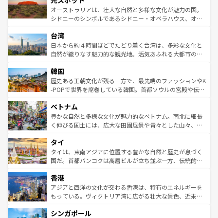
光スポット
しみながら、その多様性と豊かな歴史を感じることができ
おすすめ。エメラルドグリーンに輝く海をはじめ、豊かな
オーストラリアは、壮大な自然と多様な文化が魅力の国。
るだろう。車でのロードトリップや列車の旅も、アメリカ
文化や歴史が息づいている。「アロハスピリット」と呼ば
シドニーのシンボルであるシドニー・オペラハウス、オー
ならではの贅沢な旅のスタイルだ。 なお、新着のアメリカ
れるおもてなしの心で訪れる人々を迎えてくれるハワイの
ストラリア東海岸北部に広がる大サンゴ礁地帯グレートバ
情報は
コンテンツ一覧
を参照してほしい。
人々、おいしいローカルフードやハワイアンミュージッ
台湾
リアリーフや大陸中央部にそびえるウルル（エアーズロッ
ク、伝統的なフラダンスなど、すべてがハワイの魅力を彩
ク）、タスマニアの美しい原生林やケアンズの熱帯雨林な
日本から約４時間ほどでたどり着く台湾は、多彩な文化と
っている。訪れるたびに新しい発見と感動が待っているハ
ど、見どころがたくさん。また、カフェやワイン、オージ
自然が織りなす魅力的な観光地。活気あふれる大都市の台
ワイを、存分に味わってほしい。 なお、新着のハワイ情報
ービーフなどの食文化も豊かで、美味しいものであふれて
北やノスタルジックな町並みが人気な九份（ジォウフェ
は
コンテンツ一覧
を参照してほしい。
韓国
いる。アクティビティも充実しており、サーフィンやダイ
ン）、静ひつな山岳地帯である台湾東部など、都市の喧騒
ビング、ハイキングなど、アウトドア好きにはたまらな
と山間の静けさが共存しており、訪れる人に新しい発見と
歴史ある王朝文化が残る一方で、最先端のファッションやK
い。オーストラリアの多彩な魅力を存分に味わいつくそ
驚きをもたらしてくれる。また、奥深い台湾の食文化も魅
-POPで世界を席巻している韓国。首都ソウルの宮殿や伝統
う。 なお、新着のオーストラリア情報は
コンテンツ一覧
を
力で、夜市などの屋台グルメから高級料理、ヘルシーで美
家屋が並ぶエリアでは韓国の歴史と文化に浸ることがで
参照してほしい。
ベトナム
容にもいいと評判のスイーツなど、バラエティ豊かな料理
き、地方に足を延ばせば四季折々の自然美を楽しむことが
が味わえる。 なお、新着の台湾情報は
コンテンツ一覧
を参
できる。そして、キムチや焼肉、絶品のストリートフード
豊かな自然と多様な文化が魅力的なベトナム。南北に細長
照してほしい。
まで、さまざまな韓国料理が待っている。夜には、韓国な
く伸びる国土には、広大な田園風景や青々とした山々、世
らではのナイトライフも堪能できる。あたたかいホスピタ
界遺産に登録された壮大な自然景観が点在し、都市部では
タイ
リティに包まれながら、韓国の多彩な魅力を心ゆくまで味
急速な発展と共に伝統が息づく。ハノイの古い町並みやホ
わってみてほしい。 なお、新着の韓国情報は
コンテンツ一
ーチミン市のフランス統治時代の建物も、独特の雰囲気を
タイは、東南アジアに位置する豊かな自然と歴史が息づく
覧
を参照してほしい。
醸し出している。また、バラエティの豊かさとおいしさで
国だ。首都バンコクは高層ビルが立ち並ぶ一方、伝統的な
世界中の食通を魅了してやまないベトナム料理も魅力のひ
寺院や市場がいたるところに点在し、古きよき文化と現代
香港
とつ。フォーやバインミー、ベトナムコーヒーなどは、ぜ
の活気が交差している。北部ではチェンマイなどの山岳地
ひ現地で味わいたい。どの地域を訪れてもあたたかい人々
帯で自然と触れ合い、南部ではプーケットやクラビの美し
アジアと西洋の文化が交わる香港は、特有のエネルギーを
が旅行者を迎えてくれるので、きっと忘れられない旅にな
いビーチでリゾート気分を楽しむことができる。タイ料理
もっている。ヴィクトリア湾に広がる壮大な景色、近未来
るはずだ。 なお、新着のベトナム情報は
コンテンツ一覧
を
は世界的に有名で、屋台から高級レストランまで味覚を刺
的なアートスポット、そして歴史と現代が融合した町並
参照してほしい。
シンガポール
激する。気候は一年中温暖で、どの季節にも異なる楽しみ
み、どこを訪れても感動するはず。観光スポットが密集し