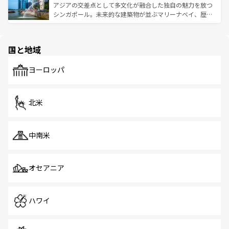
が待っている。親しみやすいタイの人々、仏教を中心とし
ており、効率よく見どころを回れるのも魅力。息をのむよ
アジアの交差点として多文化が融合した独自の魅力を放つ
た文化、そして多様な観光資源が、訪れる旅人を魅了し続
うな絶景から文化的な体験まで、香港を存分に楽しみ尽く
シンガポール。未来的な建築物が並ぶマリーナベイ、歴史
ける。 なお、新着のタイ情報は
コンテンツ一覧
を参照して
そう。 なお、新着の香港情報は
コンテンツ一覧
を参照して
と伝統を感じられるエスニックタウン、多数の緑豊かな公
ほしい。
ほしい。
園や自然保護区など、自然が調和した近代的な景観と文化
の多様性あふれるカラフルな町は、どこを歩いても新しい
国と地域
発見がある。さらに、治安のよさや充実した公共交通機関
も、旅行者にとっては魅力的なポイント。グルメも豊富
で、ホーカーズは地元の風情を楽しめる外せないスポット
ヨーロッパ
だ。訪れる人を飽きさせないシンガポールで、多様な魅力
を体感しよう。 なお、新着のシンガポール情報は
コンテン
ツ一覧
を参照してほしい。
北米
中南米
オセアニア
ハワイ