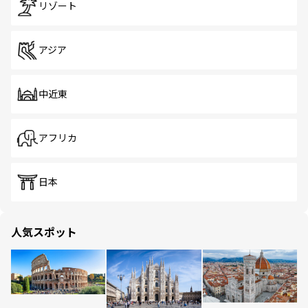
リゾート
アジア
中近東
アフリカ
日本
人気スポット