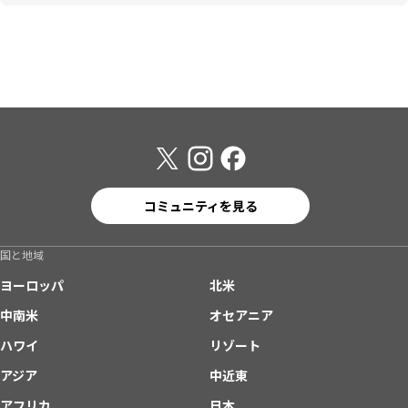
コミュニティを見る
国と地域
ヨーロッパ
北米
中南米
オセアニア
ハワイ
リゾート
アジア
中近東
アフリカ
日本