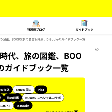
特派員ブログ
ガイドブック
、旅の図鑑、BOOKS 旅の名言＆絶景、D-Booksのガイドブック一覧
AD
歴史時代、旅の図鑑、BOO
ksのガイドブック一覧
co 海外
aruco 国内
Plat
代
旅の図鑑
BOOKS スペシャルコラボ
BOOKS
D-Books