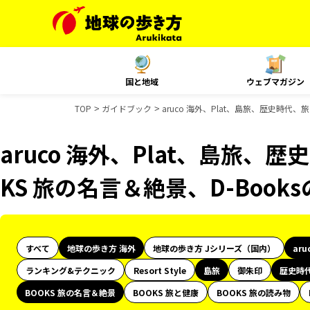
国と地域
ウェブマガジン
TOP
ガイドブック
aruco 海外、Plat、島旅、歴史時代
aruco 海外、Plat、島旅、
KS 旅の名言＆絶景、D-Boo
すべて
地球の歩き方 海外
地球の歩き方 Jシリーズ（国内）
aru
ランキング&テクニック
Resort Style
島旅
御朱印
歴史時
BOOKS 旅の名言＆絶景
BOOKS 旅と健康
BOOKS 旅の読み物