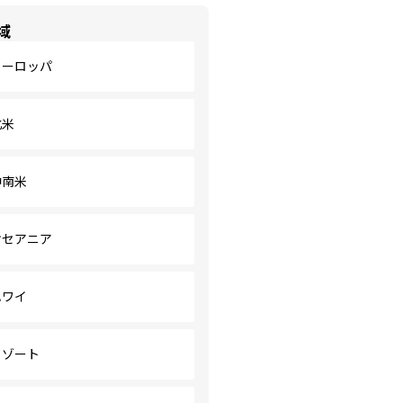
域
ヨーロッパ
北米
中南米
オセアニア
ハワイ
リゾート