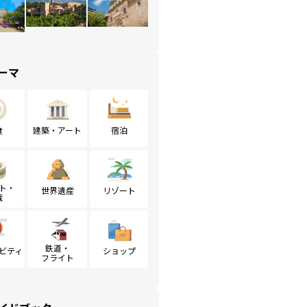
ーマ
食
建築・アート
宿泊
ト・
世界遺産
リゾート
戦
鉄道・
ビティ
ショップ
フライト