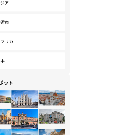
アジア
中近東
アフリカ
日本
ポット