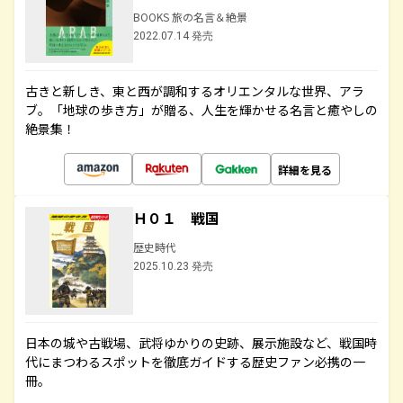
BOOKS 旅の名言＆絶景
2022.07.14 発売
古きと新しき、東と西が調和するオリエンタルな世界、アラ
ブ。「地球の歩き方」が贈る、人生を輝かせる名言と癒やしの
絶景集！
詳細を見る
Ｈ０１ 戦国
歴史時代
2025.10.23 発売
日本の城や古戦場、武将ゆかりの史跡、展示施設など、戦国時
代にまつわるスポットを徹底ガイドする歴史ファン必携の一
冊。