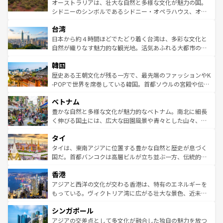
おすすめ。エメラルドグリーンに輝く海をはじめ、豊かな
オーストラリアは、壮大な自然と多様な文化が魅力の国。
るだろう。車でのロードトリップや列車の旅も、アメリカ
文化や歴史が息づいている。「アロハスピリット」と呼ば
シドニーのシンボルであるシドニー・オペラハウス、オー
ならではの贅沢な旅のスタイルだ。 なお、新着のアメリカ
れるおもてなしの心で訪れる人々を迎えてくれるハワイの
ストラリア東海岸北部に広がる大サンゴ礁地帯グレートバ
情報は
コンテンツ一覧
を参照してほしい。
人々、おいしいローカルフードやハワイアンミュージッ
台湾
リアリーフや大陸中央部にそびえるウルル（エアーズロッ
ク、伝統的なフラダンスなど、すべてがハワイの魅力を彩
ク）、タスマニアの美しい原生林やケアンズの熱帯雨林な
日本から約４時間ほどでたどり着く台湾は、多彩な文化と
っている。訪れるたびに新しい発見と感動が待っているハ
ど、見どころがたくさん。また、カフェやワイン、オージ
自然が織りなす魅力的な観光地。活気あふれる大都市の台
ワイを、存分に味わってほしい。 なお、新着のハワイ情報
ービーフなどの食文化も豊かで、美味しいものであふれて
北やノスタルジックな町並みが人気な九份（ジォウフェ
は
コンテンツ一覧
を参照してほしい。
韓国
いる。アクティビティも充実しており、サーフィンやダイ
ン）、静ひつな山岳地帯である台湾東部など、都市の喧騒
ビング、ハイキングなど、アウトドア好きにはたまらな
と山間の静けさが共存しており、訪れる人に新しい発見と
歴史ある王朝文化が残る一方で、最先端のファッションやK
い。オーストラリアの多彩な魅力を存分に味わいつくそ
驚きをもたらしてくれる。また、奥深い台湾の食文化も魅
-POPで世界を席巻している韓国。首都ソウルの宮殿や伝統
う。 なお、新着のオーストラリア情報は
コンテンツ一覧
を
力で、夜市などの屋台グルメから高級料理、ヘルシーで美
家屋が並ぶエリアでは韓国の歴史と文化に浸ることがで
参照してほしい。
ベトナム
容にもいいと評判のスイーツなど、バラエティ豊かな料理
き、地方に足を延ばせば四季折々の自然美を楽しむことが
が味わえる。 なお、新着の台湾情報は
コンテンツ一覧
を参
できる。そして、キムチや焼肉、絶品のストリートフード
豊かな自然と多様な文化が魅力的なベトナム。南北に細長
照してほしい。
まで、さまざまな韓国料理が待っている。夜には、韓国な
く伸びる国土には、広大な田園風景や青々とした山々、世
らではのナイトライフも堪能できる。あたたかいホスピタ
界遺産に登録された壮大な自然景観が点在し、都市部では
タイ
リティに包まれながら、韓国の多彩な魅力を心ゆくまで味
急速な発展と共に伝統が息づく。ハノイの古い町並みやホ
わってみてほしい。 なお、新着の韓国情報は
コンテンツ一
ーチミン市のフランス統治時代の建物も、独特の雰囲気を
タイは、東南アジアに位置する豊かな自然と歴史が息づく
覧
を参照してほしい。
醸し出している。また、バラエティの豊かさとおいしさで
国だ。首都バンコクは高層ビルが立ち並ぶ一方、伝統的な
世界中の食通を魅了してやまないベトナム料理も魅力のひ
寺院や市場がいたるところに点在し、古きよき文化と現代
香港
とつ。フォーやバインミー、ベトナムコーヒーなどは、ぜ
の活気が交差している。北部ではチェンマイなどの山岳地
ひ現地で味わいたい。どの地域を訪れてもあたたかい人々
帯で自然と触れ合い、南部ではプーケットやクラビの美し
アジアと西洋の文化が交わる香港は、特有のエネルギーを
が旅行者を迎えてくれるので、きっと忘れられない旅にな
いビーチでリゾート気分を楽しむことができる。タイ料理
もっている。ヴィクトリア湾に広がる壮大な景色、近未来
るはずだ。 なお、新着のベトナム情報は
コンテンツ一覧
を
は世界的に有名で、屋台から高級レストランまで味覚を刺
的なアートスポット、そして歴史と現代が融合した町並
参照してほしい。
シンガポール
激する。気候は一年中温暖で、どの季節にも異なる楽しみ
み、どこを訪れても感動するはず。観光スポットが密集し
が待っている。親しみやすいタイの人々、仏教を中心とし
ており、効率よく見どころを回れるのも魅力。息をのむよ
アジアの交差点として多文化が融合した独自の魅力を放つ