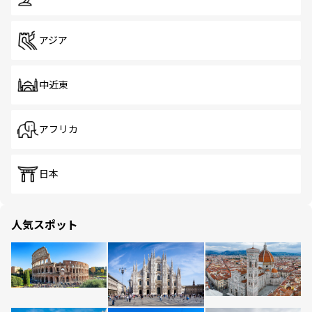
アジア
中近東
アフリカ
日本
人気スポット