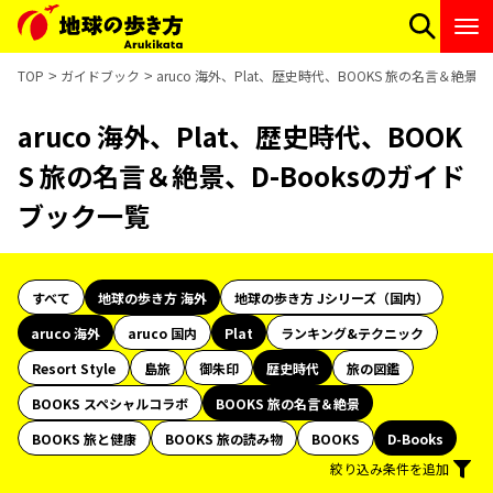
TOP
ガイドブック
aruco 海外、Plat、歴史時代、BOOKS 旅の名言＆絶景
aruco 海外、Plat、歴史時代、BOOK
S 旅の名言＆絶景、D-Booksのガイド
ブック一覧
すべて
地球の歩き方 海外
地球の歩き方 Jシリーズ（国内）
aruco 海外
aruco 国内
Plat
ランキング&テクニック
Resort Style
島旅
御朱印
歴史時代
旅の図鑑
BOOKS スペシャルコラボ
BOOKS 旅の名言＆絶景
BOOKS 旅と健康
BOOKS 旅の読み物
BOOKS
D-Books
絞り込み条件を追加