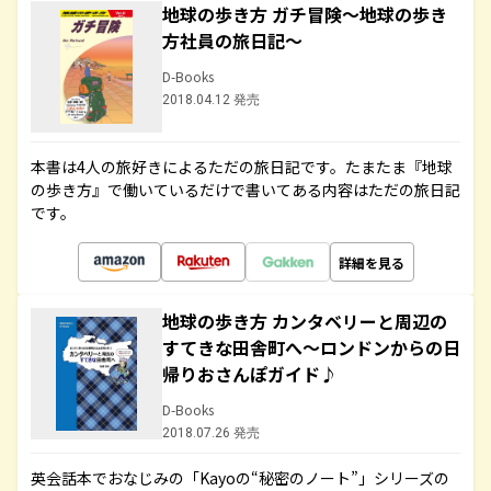
地球の歩き方 ガチ冒険～地球の歩き
方社員の旅日記～
D-Books
2018.04.12 発売
本書は4人の旅好きによるただの旅日記です。たまたま『地球
の歩き方』で働いているだけで書いてある内容はただの旅日記
です。
詳細を見る
地球の歩き方 カンタベリーと周辺の
すてきな田舎町へ～ロンドンからの日
帰りおさんぽガイド♪
D-Books
2018.07.26 発売
英会話本でおなじみの「Kayoの“秘密のノート”」シリーズの