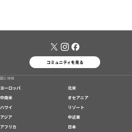
コミュニティを見る
国と地域
ヨーロッパ
北米
中南米
オセアニア
ハワイ
リゾート
アジア
中近東
アフリカ
日本