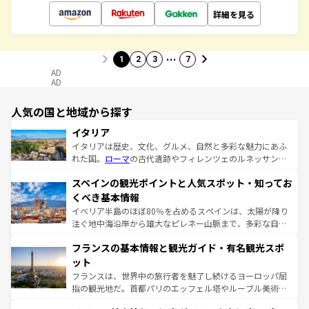
詳細を見る
…
1
2
3
7
AD
AD
人気の国と地域から探す
イタリア
イタリアは歴史、文化、グルメ、自然と多彩な魅力にあふ
れた国。
ローマ
の古代遺跡やフィレンツェのルネッサンス
美術、ヴェネツィアの運河など、歴史あるスポットはもち
スペインの観光ポイントと人気スポット・知ってお
ろん、トスカーナの美しい田園風景やアマルフィ海岸の絶
景など、自然景観も見逃せない。観光の合間には、本場の
くべき基本情報
ピザやパスタなど、絶品のイタリア料理を堪能することも
イベリア半島のほぼ80％を占めるスペインは、太陽が降り
できる。朝目覚めてから夜眠るまで、すべての瞬間を楽し
注ぐ地中海沿岸から雄大なピレネー山脈まで、多彩な自然
ませてくれるイタリアで、忘れられない旅をしてみよう！
と文化が詰まったヨーロッパ屈指の旅行先だ。多様な地域
なお、新着のイタリア情報は
コンテンツ一覧
を参照してほ
フランスの基本情報と観光ガイド・有名観光スポ
文化が根付くこの国では、情熱的なフラメンコ、熱気あふ
しい。
れる闘牛、そして美味しいタパスが生活の一部となってい
ット
る。首都マドリードの洗練された雰囲気や、バルセロナの
フランスは、世界中の旅行者を魅了し続けるヨーロッパ屈
アートに溢れた街角から、地方では古代ローマ遺跡や中世
指の観光地だ。首都パリのエッフェル塔やルーブル美術館
の城塞都市、穏やかなビーチリゾートまで多彩な表情を見
といった象徴的なスポットから、田舎町の古風な美しさま