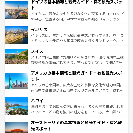
せる。地方によって風土や気候が異なるスペインはその個
ドイツの基本情報と観光ガイド・有名観光スポッ
で、幅広い魅力が詰まっている。華麗な宮殿、歴史的な大
性で訪れる人を魅了する。 なお、新着のスペイン情報は
コ
聖堂、美しいビーチ、そして豊かな自然が、訪れる者を心
ト
ンテンツ一覧
を参照してほしい。
から魅了する。また、フランスは美食の国としても知ら
ドイツは、豊かな歴史と多彩な文化が交差するヨーロッパ
れ、フランス料理はユネスコ無形文化遺産にも登録されて
の中心に位置する国。中世の街並みが残るロマンチック街
いる。シャンパンの発祥地であるランス、プロヴァンスの
道から、未来を先取りするようなモダンな都市まで多様な
香り高いラベンダー畑など、多彩な楽しみ方が可能だ。さ
イギリス
顔を持つこの国は、どこを歩いても飽きることがない。ベ
らに、パリ以外の地域にも魅力が溢れており、どの街角に
ルリンの文化的活気、バイエルン州のアルプスの絶景、そ
イギリスは、古きよき伝統と最先端が共存する国。ウェス
も豊かな歴史と文化が息づいている。パリ以外の個性あふ
してライン川沿いのワイン畑といった風景は必見。ビール
トミンスター寺院や大英博物館のようなランドマーク、歴
れる地方に足を運ぶとそれぞれで全く異なる文化を体験で
とソーセージを味わいながら地元の人と過ごす楽しい時間
史ある大学都市、美しい丘陵地帯や牧歌的な風景など、エ
きるだろう。 なお、新着のフランス情報は
コンテンツ一覧
スイス
は、お酒好きな人にはぜひ体験してほしい。 なお、新着の
リアごとに異なる魅力がある。また、優雅なアフタヌーン
を参照してほしい。
ドイツ情報は
コンテンツ一覧
を参照してほしい。
ティー、ビール好きにはたまらない英国パブ、サッカー観
スイスの国土面積は九州ほどの広さだが、運行時刻が正確
戦など、本場だからこそできる体験も豊富。イギリスを旅
な交通網が整備されており、初心者でも安心して個人旅行
して楽しみつくそう。 なお、新着のイギリス情報は
コンテ
を楽しめる。日本同様に時刻表どおりの旅が可能だ。中世
アメリカの基本情報と観光ガイド・有名観光スポ
ンツ一覧
を参照してほしい。
の建物がそのまま残る町や、スイスならではのユニークな
博物館もあり、アルプス観光だけでなく町歩きも満喫する
ット
ことができる。国民の所得が高いため物価も高いが、旅行
アメリカ合衆国は、広大な土地と多様な文化が魅力の国。
者向けの交通パス提供のサービスもあり、うまく活用すれ
東海岸の都市部から西海岸のカリフォルニアまで、訪れる
ば市内交通費無料で観光を楽しむこともできる。 なお、新
場所ごとに異なる風景と体験が待っている。ニューヨーク
着のスイス情報は
コンテンツ一覧
を参照してほしい。
ハワイ
のような巨大都市は、観光、ショッピング、エンターテイ
ンメントが詰まった刺激的なスポットだ。一方、アメリカ
年間を通じて温暖な気候に恵まれ、多くの島で構成される
西部には大自然が広がり、グランドキャニオンやイエロー
ハワイは、どの島も独自の魅力をもっている。大自然の神
ストーン国立公園といった絶景が堪能できる。さらに、南
秘を感じたいなら、火山が生み出した壮大な景観を誇るハ
オーストラリアの基本情報と観光ガイド・有名観
部のニューオーリンズでは、音楽と美食が融合した独特の
ワイ島は見逃せない。また、定番の観光地といえばオアフ
文化が魅力。旅行者はアメリカの各地域で異なる魅力を楽
島だが、静かな自然を求めるならマウイ島やカウアイ島が
光スポット
しみながら、その多様性と豊かな歴史を感じることができ