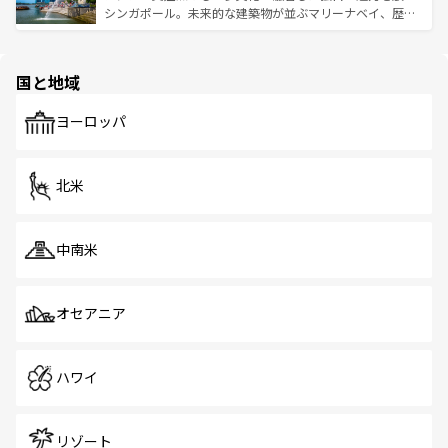
た文化、そして多様な観光資源が、訪れる旅人を魅了し続
うな絶景から文化的な体験まで、香港を存分に楽しみ尽く
シンガポール。未来的な建築物が並ぶマリーナベイ、歴史
ける。 なお、新着のタイ情報は
コンテンツ一覧
を参照して
そう。 なお、新着の香港情報は
コンテンツ一覧
を参照して
と伝統を感じられるエスニックタウン、多数の緑豊かな公
ほしい。
ほしい。
園や自然保護区など、自然が調和した近代的な景観と文化
の多様性あふれるカラフルな町は、どこを歩いても新しい
国と地域
発見がある。さらに、治安のよさや充実した公共交通機関
も、旅行者にとっては魅力的なポイント。グルメも豊富
で、ホーカーズは地元の風情を楽しめる外せないスポット
ヨーロッパ
だ。訪れる人を飽きさせないシンガポールで、多様な魅力
を体感しよう。 なお、新着のシンガポール情報は
コンテン
ツ一覧
を参照してほしい。
北米
中南米
オセアニア
ハワイ
リゾート