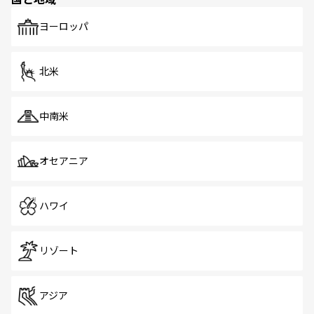
発見がある。さらに、治安のよさや充実した公共交通機関
も、旅行者にとっては魅力的なポイント。グルメも豊富
で、ホーカーズは地元の風情を楽しめる外せないスポット
ヨーロッパ
だ。訪れる人を飽きさせないシンガポールで、多様な魅力
を体感しよう。 なお、新着のシンガポール情報は
コンテン
ツ一覧
を参照してほしい。
北米
中南米
オセアニア
ハワイ
リゾート
アジア