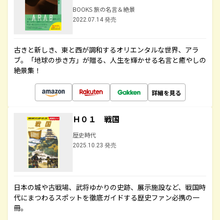
BOOKS 旅の名言＆絶景
2022.07.14 発売
古きと新しき、東と西が調和するオリエンタルな世界、アラ
ブ。「地球の歩き方」が贈る、人生を輝かせる名言と癒やしの
絶景集！
詳細を見る
Ｈ０１ 戦国
歴史時代
2025.10.23 発売
日本の城や古戦場、武将ゆかりの史跡、展示施設など、戦国時
代にまつわるスポットを徹底ガイドする歴史ファン必携の一
冊。