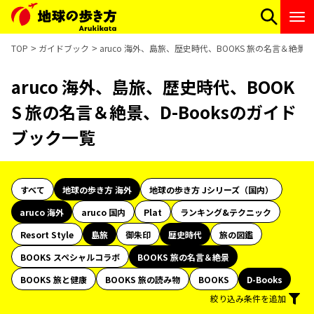
TOP
ガイドブック
aruco 海外、島旅、歴史時代、BOOKS 旅の名言＆絶景、
aruco 海外、島旅、歴史時代、BOOK
S 旅の名言＆絶景、D-Booksのガイド
ブック一覧
すべて
地球の歩き方 海外
地球の歩き方 Jシリーズ（国内）
aruco 海外
aruco 国内
Plat
ランキング&テクニック
Resort Style
島旅
御朱印
歴史時代
旅の図鑑
BOOKS スペシャルコラボ
BOOKS 旅の名言＆絶景
BOOKS 旅と健康
BOOKS 旅の読み物
BOOKS
D-Books
絞り込み条件を追加