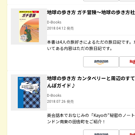
地球の歩き方 ガチ冒険～地球の歩き方
D-Books
2018.04.12 発売
本書は4人の旅好きによるただの旅日記です。
いてある内容はただの旅日記です。
地球の歩き方 カンタベリーと周辺のす
んぽガイド♪
D-Books
2018.07.26 発売
英会話本でおなじみの「Kayoの“秘密のノー
ンドン南東の田舎町をご紹介！