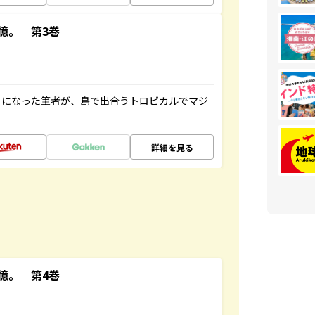
憶。 第3巻
とになった筆者が、島で出合うトロピカルでマジ
詳細を見る
憶。 第4巻