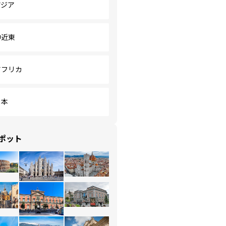
アジア
中近東
アフリカ
日本
ポット