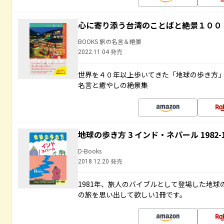
心に寄り添う台湾のことばと絶景１００
BOOKS 旅の名言＆絶景
2022.11.04 発売
世界を４０年以上歩いてきた「地球の歩き方
名言と癒やしの絶景集
地球の歩き方 3 インド・ネパール 1982
D-Books
2018.12.20 発売
1981年、旅人のバイブルとして登場した地
の旅を思い出して欲しい1冊です。