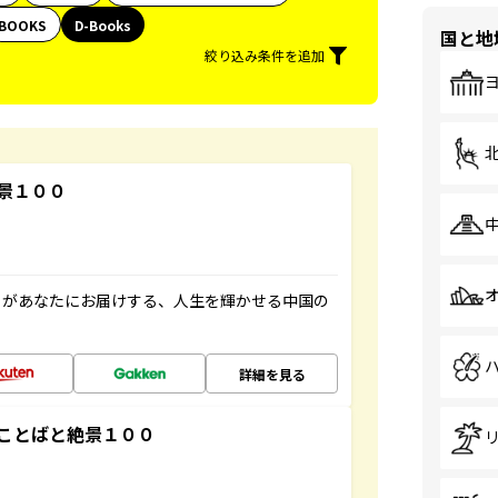
BOOKS
D-Books
国と地
絞り込み条件を追加
景１００
」があなたにお届けする、人生を輝かせる中国の
詳細を見る
ことばと絶景１００