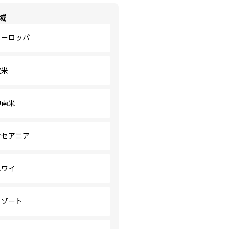
域
ヨーロッパ
北米
中南米
オセアニア
ハワイ
リゾート