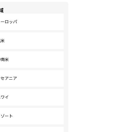
域
ヨーロッパ
北米
中南米
オセアニア
ハワイ
リゾート