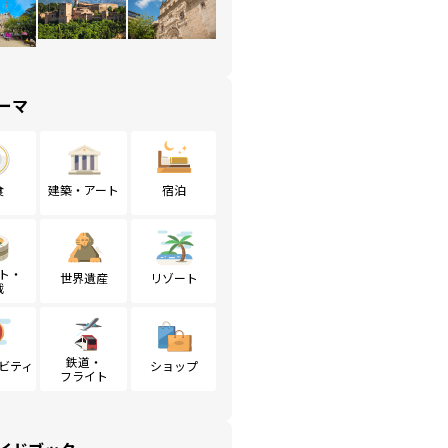
ーマ
食
建築・アート
宿泊
ト・
世界遺産
リゾート
戦
鉄道・
ビティ
ショップ
フライト