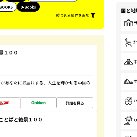
BOOKS
D-Books
国と地
絞り込み条件を追加
景１００
」があなたにお届けする、人生を輝かせる中国の
詳細を見る
ことばと絶景１００