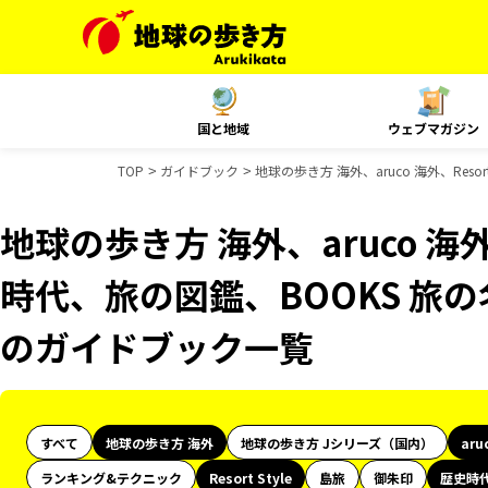
国と地域
ウェブマガジン
TOP
ガイドブック
地球の歩き方 海外、aruco 海外、Res
地球の歩き方 海外、aruco 海外、
時代、旅の図鑑、BOOKS 旅の名
のガイドブック一覧
すべて
地球の歩き方 海外
地球の歩き方 Jシリーズ（国内）
aru
ランキング&テクニック
Resort Style
島旅
御朱印
歴史時