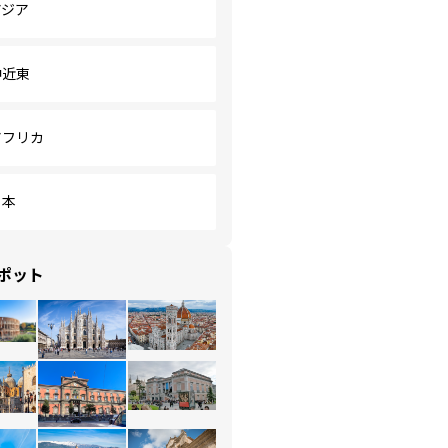
アジア
中近東
アフリカ
日本
ポット