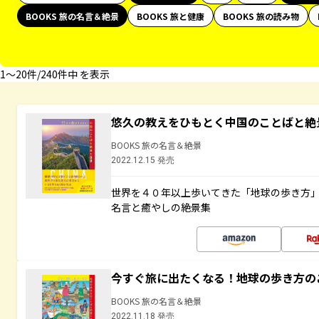
BOOKS 旅の名言＆絶景
BOOKS 旅と健康
BOOKS 旅の読み物
1〜20件/240件中 を表示
悠久の教えをひもとく中国のことばと絶
BOOKS 旅の名言＆絶景
2022.12.15 発売
世界を４０年以上歩いてきた「地球の歩き方
名言と癒やしの絶景集
今すぐ旅に出たくなる！地球の歩き方の
BOOKS 旅の名言＆絶景
2022.11.18 発売