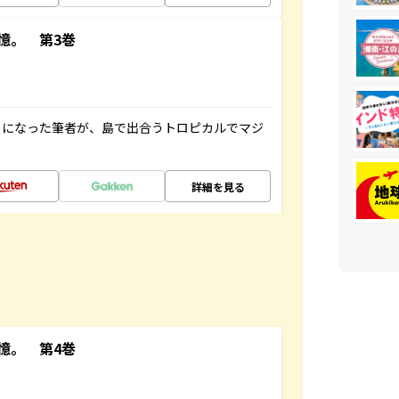
憶。 第3巻
とになった筆者が、島で出合うトロピカルでマジ
詳細を見る
憶。 第4巻