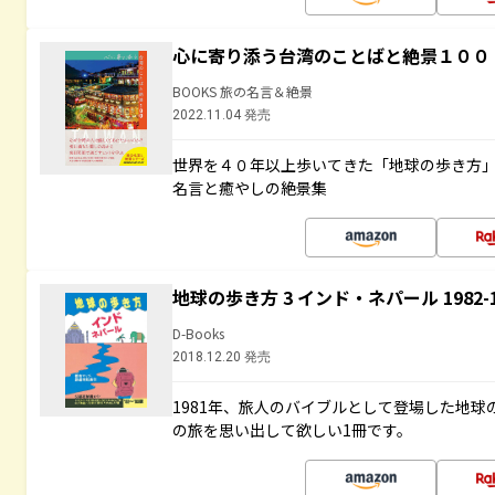
心に寄り添う台湾のことばと絶景１００
BOOKS 旅の名言＆絶景
2022.11.04 発売
世界を４０年以上歩いてきた「地球の歩き方
名言と癒やしの絶景集
地球の歩き方 3 インド・ネパール 1982
D-Books
2018.12.20 発売
1981年、旅人のバイブルとして登場した地
の旅を思い出して欲しい1冊です。