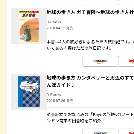
地球の歩き方 ガチ冒険～地球の歩き方
D-Books
2018.04.12 発売
本書は4人の旅好きによるただの旅日記です。
いてある内容はただの旅日記です。
地球の歩き方 カンタベリーと周辺のす
んぽガイド♪
D-Books
2018.07.26 発売
英会話本でおなじみの「Kayoの“秘密のノー
ンドン南東の田舎町をご紹介！