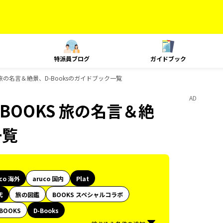
特派員ブログ
ガイドブック
KS 旅の名言＆絶景、D-Booksのガイドブック一覧
AD
、BOOKS 旅の名言＆絶
一覧
uco 海外
aruco 国内
Plat
代
旅の図鑑
BOOKS スペシャルコラボ
BOOKS
D-Books