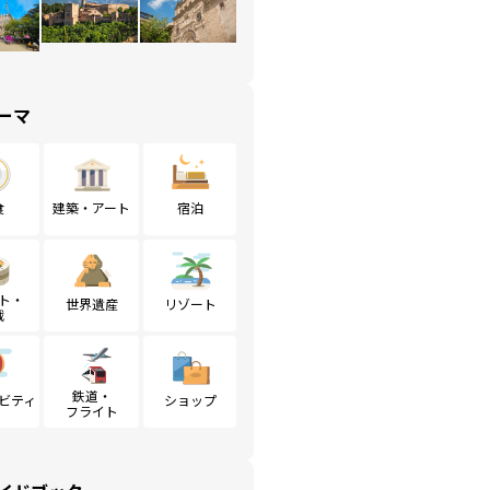
ーマ
食
建築・アート
宿泊
ト・
世界遺産
リゾート
戦
鉄道・
ビティ
ショップ
フライト