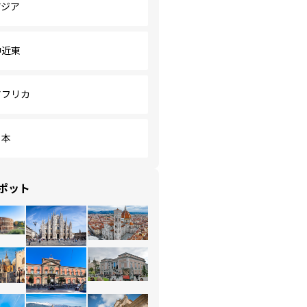
アジア
中近東
アフリカ
日本
ポット