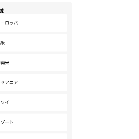
域
ヨーロッパ
北米
中南米
オセアニア
ハワイ
リゾート