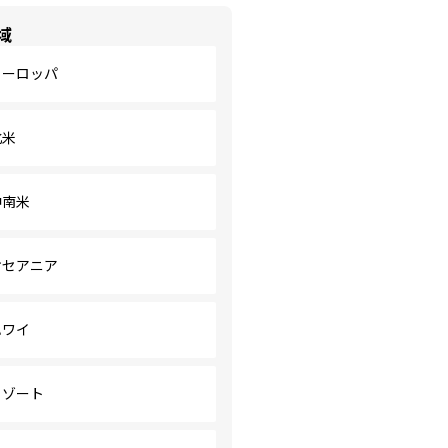
域
ヨーロッパ
北米
中南米
オセアニア
ハワイ
リゾート