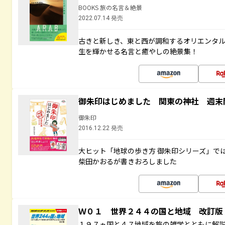
BOOKS 旅の名言＆絶景
2022.07.14 発売
古きと新しき、東と西が調和するオリエンタ
生を輝かせる名言と癒やしの絶景集！
御朱印はじめました 関東の神社 週末
御朱印
2016.12.22 発売
大ヒット「地球の歩き方 御朱印シリーズ」で
柴田かおるが書きおろしました
Ｗ０１ 世界２４４の国と地域 改訂版
１９７ヵ国と４７地域を旅の雑学とともに解