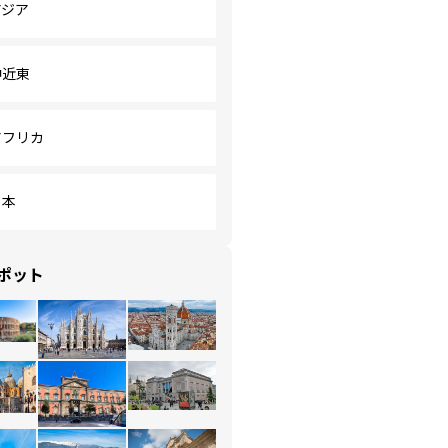
アジア
中近東
アフリカ
日本
ポット