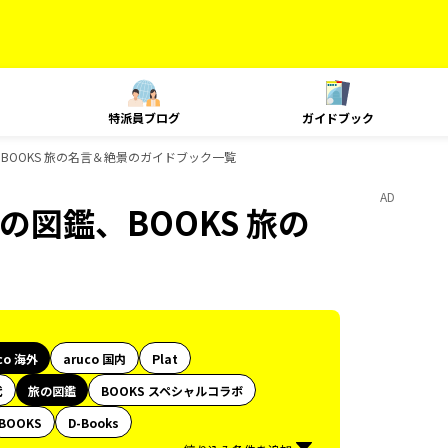
特派員ブログ
ガイドブック
、BOOKS 旅の名言＆絶景のガイドブック一覧
AD
の図鑑、BOOKS 旅の
co 海外
aruco 国内
Plat
代
旅の図鑑
BOOKS スペシャルコラボ
BOOKS
D-Books