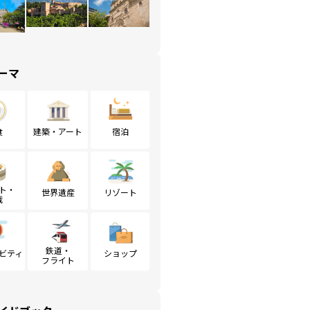
ーマ
食
建築・アート
宿泊
ト・
世界遺産
リゾート
戦
鉄道・
ビティ
ショップ
フライト