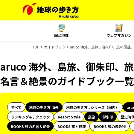
国と地域
ウェブマガジン
TOP
ガイドブック
aruco 海外、島旅、御朱印、旅の図鑑
aruco 海外、島旅、御朱印、旅
名言＆絶景のガイドブック一覧
すべて
地球の歩き方 海外
地球の歩き方 Jシリーズ（国内）
aru
ランキング&テクニック
Resort Style
島旅
御朱印
歴史時
BOOKS 旅の名言＆絶景
BOOKS 旅と健康
BOOKS 旅の読み物