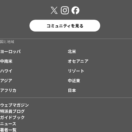
コミュニティを見る
国と地域
ヨーロッパ
北米
中南米
オセアニア
ハワイ
リゾート
アジア
中近東
アフリカ
日本
ウェブマガジン
特派員ブログ
ガイドブック
ニュース
著者一覧