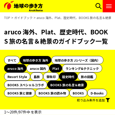
TOP
ガイドブック
aruco 海外、Plat、歴史時代、BOOKS 旅の名言＆絶
aruco 海外、Plat、歴史時代、BOOK
S 旅の名言＆絶景のガイドブック一覧
すべて
地球の歩き方 海外
地球の歩き方 Jシリーズ（国内）
aruco 海外
aruco 国内
Plat
ランキング&テクニック
Resort Style
島旅
御朱印
歴史時代
旅の図鑑
BOOKS スペシャルコラボ
BOOKS 旅の名言＆絶景
BOOKS 旅と健康
BOOKS 旅の読み物
BOOKS
D-Books
絞り込み条件を追加
1〜20件/97件中 を表示