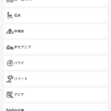
だ。訪れる人を飽きさせないシンガポールで、多様な魅力
を体感しよう。 なお、新着のシンガポール情報は
コンテン
ツ一覧
を参照してほしい。
北米
中南米
オセアニア
ハワイ
リゾート
アジア
中近東