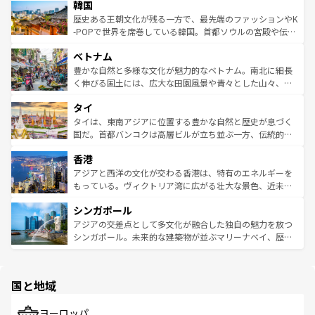
は
コンテンツ一覧
を参照してほしい。
韓国
いる。アクティビティも充実しており、サーフィンやダイ
ン）、静ひつな山岳地帯である台湾東部など、都市の喧騒
ビング、ハイキングなど、アウトドア好きにはたまらな
と山間の静けさが共存しており、訪れる人に新しい発見と
歴史ある王朝文化が残る一方で、最先端のファッションやK
い。オーストラリアの多彩な魅力を存分に味わいつくそ
驚きをもたらしてくれる。また、奥深い台湾の食文化も魅
-POPで世界を席巻している韓国。首都ソウルの宮殿や伝統
う。 なお、新着のオーストラリア情報は
コンテンツ一覧
を
力で、夜市などの屋台グルメから高級料理、ヘルシーで美
家屋が並ぶエリアでは韓国の歴史と文化に浸ることがで
参照してほしい。
ベトナム
容にもいいと評判のスイーツなど、バラエティ豊かな料理
き、地方に足を延ばせば四季折々の自然美を楽しむことが
が味わえる。 なお、新着の台湾情報は
コンテンツ一覧
を参
できる。そして、キムチや焼肉、絶品のストリートフード
豊かな自然と多様な文化が魅力的なベトナム。南北に細長
照してほしい。
まで、さまざまな韓国料理が待っている。夜には、韓国な
く伸びる国土には、広大な田園風景や青々とした山々、世
らではのナイトライフも堪能できる。あたたかいホスピタ
界遺産に登録された壮大な自然景観が点在し、都市部では
タイ
リティに包まれながら、韓国の多彩な魅力を心ゆくまで味
急速な発展と共に伝統が息づく。ハノイの古い町並みやホ
わってみてほしい。 なお、新着の韓国情報は
コンテンツ一
ーチミン市のフランス統治時代の建物も、独特の雰囲気を
タイは、東南アジアに位置する豊かな自然と歴史が息づく
覧
を参照してほしい。
醸し出している。また、バラエティの豊かさとおいしさで
国だ。首都バンコクは高層ビルが立ち並ぶ一方、伝統的な
世界中の食通を魅了してやまないベトナム料理も魅力のひ
寺院や市場がいたるところに点在し、古きよき文化と現代
香港
とつ。フォーやバインミー、ベトナムコーヒーなどは、ぜ
の活気が交差している。北部ではチェンマイなどの山岳地
ひ現地で味わいたい。どの地域を訪れてもあたたかい人々
帯で自然と触れ合い、南部ではプーケットやクラビの美し
アジアと西洋の文化が交わる香港は、特有のエネルギーを
が旅行者を迎えてくれるので、きっと忘れられない旅にな
いビーチでリゾート気分を楽しむことができる。タイ料理
もっている。ヴィクトリア湾に広がる壮大な景色、近未来
るはずだ。 なお、新着のベトナム情報は
コンテンツ一覧
を
は世界的に有名で、屋台から高級レストランまで味覚を刺
的なアートスポット、そして歴史と現代が融合した町並
参照してほしい。
シンガポール
激する。気候は一年中温暖で、どの季節にも異なる楽しみ
み、どこを訪れても感動するはず。観光スポットが密集し
が待っている。親しみやすいタイの人々、仏教を中心とし
ており、効率よく見どころを回れるのも魅力。息をのむよ
アジアの交差点として多文化が融合した独自の魅力を放つ
た文化、そして多様な観光資源が、訪れる旅人を魅了し続
うな絶景から文化的な体験まで、香港を存分に楽しみ尽く
シンガポール。未来的な建築物が並ぶマリーナベイ、歴史
ける。 なお、新着のタイ情報は
コンテンツ一覧
を参照して
そう。 なお、新着の香港情報は
コンテンツ一覧
を参照して
と伝統を感じられるエスニックタウン、多数の緑豊かな公
ほしい。
ほしい。
園や自然保護区など、自然が調和した近代的な景観と文化
の多様性あふれるカラフルな町は、どこを歩いても新しい
国と地域
発見がある。さらに、治安のよさや充実した公共交通機関
も、旅行者にとっては魅力的なポイント。グルメも豊富
で、ホーカーズは地元の風情を楽しめる外せないスポット
ヨーロッパ