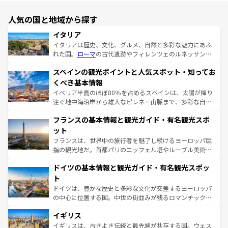
人気の国と地域から探す
イタリア
イタリアは歴史、文化、グルメ、自然と多彩な魅力にあふ
れた国。
ローマ
の古代遺跡やフィレンツェのルネッサンス
美術、ヴェネツィアの運河など、歴史あるスポットはもち
スペインの観光ポイントと人気スポット・知ってお
ろん、トスカーナの美しい田園風景やアマルフィ海岸の絶
景など、自然景観も見逃せない。観光の合間には、本場の
くべき基本情報
ピザやパスタなど、絶品のイタリア料理を堪能することも
イベリア半島のほぼ80％を占めるスペインは、太陽が降り
できる。朝目覚めてから夜眠るまで、すべての瞬間を楽し
注ぐ地中海沿岸から雄大なピレネー山脈まで、多彩な自然
ませてくれるイタリアで、忘れられない旅をしてみよう！
と文化が詰まったヨーロッパ屈指の旅行先だ。多様な地域
なお、新着のイタリア情報は
コンテンツ一覧
を参照してほ
フランスの基本情報と観光ガイド・有名観光スポ
文化が根付くこの国では、情熱的なフラメンコ、熱気あふ
しい。
れる闘牛、そして美味しいタパスが生活の一部となってい
ット
る。首都マドリードの洗練された雰囲気や、バルセロナの
フランスは、世界中の旅行者を魅了し続けるヨーロッパ屈
アートに溢れた街角から、地方では古代ローマ遺跡や中世
指の観光地だ。首都パリのエッフェル塔やルーブル美術館
の城塞都市、穏やかなビーチリゾートまで多彩な表情を見
といった象徴的なスポットから、田舎町の古風な美しさま
せる。地方によって風土や気候が異なるスペインはその個
ドイツの基本情報と観光ガイド・有名観光スポッ
で、幅広い魅力が詰まっている。華麗な宮殿、歴史的な大
性で訪れる人を魅了する。 なお、新着のスペイン情報は
コ
聖堂、美しいビーチ、そして豊かな自然が、訪れる者を心
ト
ンテンツ一覧
を参照してほしい。
から魅了する。また、フランスは美食の国としても知ら
ドイツは、豊かな歴史と多彩な文化が交差するヨーロッパ
れ、フランス料理はユネスコ無形文化遺産にも登録されて
の中心に位置する国。中世の街並みが残るロマンチック街
いる。シャンパンの発祥地であるランス、プロヴァンスの
道から、未来を先取りするようなモダンな都市まで多様な
香り高いラベンダー畑など、多彩な楽しみ方が可能だ。さ
イギリス
顔を持つこの国は、どこを歩いても飽きることがない。ベ
らに、パリ以外の地域にも魅力が溢れており、どの街角に
ルリンの文化的活気、バイエルン州のアルプスの絶景、そ
イギリスは、古きよき伝統と最先端が共存する国。ウェス