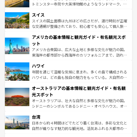
も豊かな歴史と文化が息づいている。パリ以外の個性あふ
してライン川沿いのワイン畑といった風景は必見。ビール
トミンスター寺院や大英博物館のようなランドマーク、歴
れる地方に足を運ぶとそれぞれで全く異なる文化を体験で
とソーセージを味わいながら地元の人と過ごす楽しい時間
史ある大学都市、美しい丘陵地帯や牧歌的な風景など、エ
きるだろう。 なお、新着のフランス情報は
コンテンツ一覧
スイス
は、お酒好きな人にはぜひ体験してほしい。 なお、新着の
リアごとに異なる魅力がある。また、優雅なアフタヌーン
を参照してほしい。
ドイツ情報は
コンテンツ一覧
を参照してほしい。
ティー、ビール好きにはたまらない英国パブ、サッカー観
スイスの国土面積は九州ほどの広さだが、運行時刻が正確
戦など、本場だからこそできる体験も豊富。イギリスを旅
な交通網が整備されており、初心者でも安心して個人旅行
して楽しみつくそう。 なお、新着のイギリス情報は
コンテ
を楽しめる。日本同様に時刻表どおりの旅が可能だ。中世
アメリカの基本情報と観光ガイド・有名観光スポ
ンツ一覧
を参照してほしい。
の建物がそのまま残る町や、スイスならではのユニークな
博物館もあり、アルプス観光だけでなく町歩きも満喫する
ット
ことができる。国民の所得が高いため物価も高いが、旅行
アメリカ合衆国は、広大な土地と多様な文化が魅力の国。
者向けの交通パス提供のサービスもあり、うまく活用すれ
東海岸の都市部から西海岸のカリフォルニアまで、訪れる
ば市内交通費無料で観光を楽しむこともできる。 なお、新
場所ごとに異なる風景と体験が待っている。ニューヨーク
着のスイス情報は
コンテンツ一覧
を参照してほしい。
ハワイ
のような巨大都市は、観光、ショッピング、エンターテイ
ンメントが詰まった刺激的なスポットだ。一方、アメリカ
年間を通じて温暖な気候に恵まれ、多くの島で構成される
西部には大自然が広がり、グランドキャニオンやイエロー
ハワイは、どの島も独自の魅力をもっている。大自然の神
ストーン国立公園といった絶景が堪能できる。さらに、南
秘を感じたいなら、火山が生み出した壮大な景観を誇るハ
オーストラリアの基本情報と観光ガイド・有名観
部のニューオーリンズでは、音楽と美食が融合した独特の
ワイ島は見逃せない。また、定番の観光地といえばオアフ
文化が魅力。旅行者はアメリカの各地域で異なる魅力を楽
島だが、静かな自然を求めるならマウイ島やカウアイ島が
光スポット
しみながら、その多様性と豊かな歴史を感じることができ
おすすめ。エメラルドグリーンに輝く海をはじめ、豊かな
オーストラリアは、壮大な自然と多様な文化が魅力の国。
るだろう。車でのロードトリップや列車の旅も、アメリカ
文化や歴史が息づいている。「アロハスピリット」と呼ば
シドニーのシンボルであるシドニー・オペラハウス、オー
ならではの贅沢な旅のスタイルだ。 なお、新着のアメリカ
れるおもてなしの心で訪れる人々を迎えてくれるハワイの
ストラリア東海岸北部に広がる大サンゴ礁地帯グレートバ
情報は
コンテンツ一覧
を参照してほしい。
人々、おいしいローカルフードやハワイアンミュージッ
台湾
リアリーフや大陸中央部にそびえるウルル（エアーズロッ
ク、伝統的なフラダンスなど、すべてがハワイの魅力を彩
ク）、タスマニアの美しい原生林やケアンズの熱帯雨林な
日本から約４時間ほどでたどり着く台湾は、多彩な文化と
っている。訪れるたびに新しい発見と感動が待っているハ
ど、見どころがたくさん。また、カフェやワイン、オージ
自然が織りなす魅力的な観光地。活気あふれる大都市の台
ワイを、存分に味わってほしい。 なお、新着のハワイ情報
ービーフなどの食文化も豊かで、美味しいものであふれて
北やノスタルジックな町並みが人気な九份（ジォウフェ