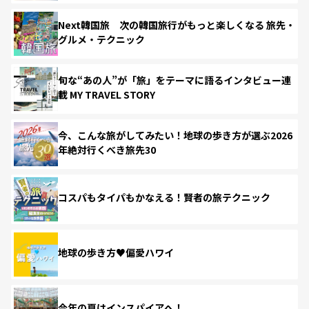
Next韓国旅 次の韓国旅行がもっと楽しくなる 旅先・
グルメ・テクニック
旬な“あの人”が「旅」をテーマに語るインタビュー連
載 MY TRAVEL STORY
今、こんな旅がしてみたい！地球の歩き方が選ぶ2026
年絶対行くべき旅先30
コスパもタイパもかなえる！賢者の旅テクニック
地球の歩き方♥偏愛ハワイ
今年の夏はインスパイアへ！