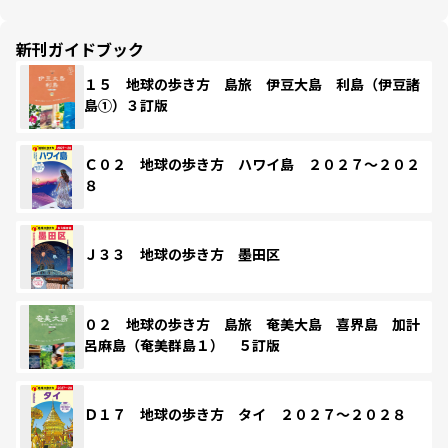
新刊ガイドブック
１５ 地球の歩き方 島旅 伊豆大島 利島（伊豆諸
島①）３訂版
Ｃ０２ 地球の歩き方 ハワイ島 ２０２７～２０２
８
Ｊ３３ 地球の歩き方 墨田区
０２ 地球の歩き方 島旅 奄美大島 喜界島 加計
呂麻島（奄美群島１） ５訂版
Ｄ１７ 地球の歩き方 タイ ２０２７～２０２８