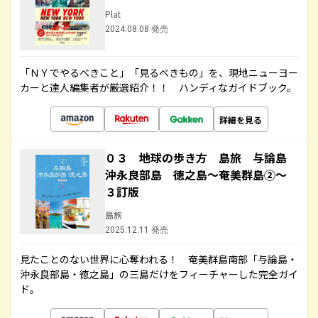
Plat
2024.08.08 発売
「ＮＹでやるべきこと」「見るべきもの」を、現地ニューヨー
カーと達人編集者が厳選紹介！！ ハンディなガイドブック。
詳細を見る
０３ 地球の歩き方 島旅 与論島
沖永良部島 徳之島～奄美群島②～
３訂版
島旅
2025.12.11 発売
見たことのない世界に心奪われる！ 奄美群島南部「与論島・
沖永良部島・徳之島」の三島だけをフィーチャーした完全ガイ
ド。