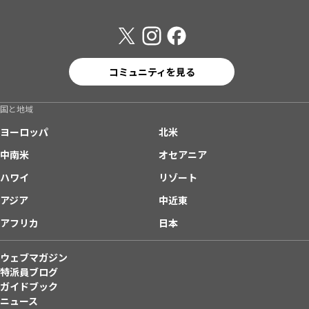
コミュニティを見る
国と地域
ヨーロッパ
北米
中南米
オセアニア
ハワイ
リゾート
アジア
中近東
アフリカ
日本
ウェブマガジン
特派員ブログ
ガイドブック
ニュース