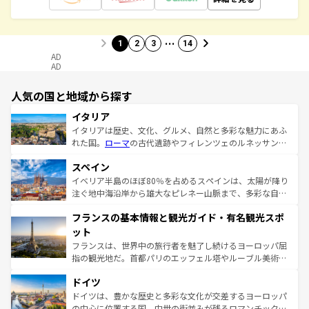
…
1
2
3
14
AD
AD
人気の国と地域から探す
イタリア
イタリアは歴史、文化、グルメ、自然と多彩な魅力にあふ
れた国。
ローマ
の古代遺跡やフィレンツェのルネッサンス
美術、ヴェネツィアの運河など、歴史あるスポットはもち
スペイン
ろん、トスカーナの美しい田園風景やアマルフィ海岸の絶
景など、自然景観も見逃せない。観光の合間には、本場の
イベリア半島のほぼ80％を占めるスペインは、太陽が降り
ピザやパスタなど、絶品のイタリア料理を堪能することも
注ぐ地中海沿岸から雄大なピレネー山脈まで、多彩な自然
できる。朝目覚めてから夜眠るまで、すべての瞬間を楽し
と文化が詰まったヨーロッパ屈指の旅行先だ。多様な地域
フランスの基本情報と観光ガイド・有名観光スポ
ませてくれるイタリアで、忘れられない旅をしてみよう！
文化が根付くこの国では、情熱的なフラメンコ、熱気あふ
なお、新着のイタリア情報は
コンテンツ一覧
を参照してほ
れる闘牛、そして美味しいタパスが生活の一部となってい
ット
しい。
る。首都マドリードの洗練された雰囲気や、バルセロナの
フランスは、世界中の旅行者を魅了し続けるヨーロッパ屈
アートに溢れた街角から、地方では古代ローマ遺跡や中世
指の観光地だ。首都パリのエッフェル塔やルーブル美術館
の城塞都市、穏やかなビーチリゾートまで多彩な表情を見
といった象徴的なスポットから、田舎町の古風な美しさま
せる。地方によって風土や気候が異なるスペインはその個
ドイツ
で、幅広い魅力が詰まっている。華麗な宮殿、歴史的な大
性で訪れる人を魅了する。 なお、新着のスペイン情報は
コ
聖堂、美しいビーチ、そして豊かな自然が、訪れる者を心
ドイツは、豊かな歴史と多彩な文化が交差するヨーロッパ
ンテンツ一覧
を参照してほしい。
から魅了する。また、フランスは美食の国としても知ら
の中心に位置する国。中世の街並みが残るロマンチック街