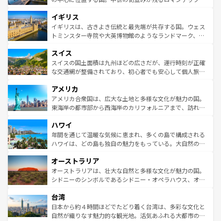
れ、フランス料理はユネスコ無形文化遺産にも登録されて
道から、未来を先取りするようなモダンな都市まで多様な
イギリス
いる。シャンパンの発祥地であるランス、プロヴァンスの
顔を持つこの国は、どこを歩いても飽きることがない。ベ
香り高いラベンダー畑など、多彩な楽しみ方が可能だ。さ
ルリンの文化的活気、バイエルン州のアルプスの絶景、そ
イギリスは、古きよき伝統と最先端が共存する国。ウェス
らに、パリ以外の地域にも魅力が溢れており、どの街角に
してライン川沿いのワイン畑といった風景は必見。ビール
トミンスター寺院や大英博物館のようなランドマーク、歴
も豊かな歴史と文化が息づいている。パリ以外の個性あふ
とソーセージを味わいながら地元の人と過ごす楽しい時間
史ある大学都市、美しい丘陵地帯や牧歌的な風景など、エ
れる地方に足を運ぶとそれぞれで全く異なる文化を体験で
スイス
は、お酒好きな人にはぜひ体験してほしい。 なお、新着の
リアごとに異なる魅力がある。また、優雅なアフタヌーン
きるだろう。 なお、新着のフランス情報は
コンテンツ一覧
ドイツ情報は
コンテンツ一覧
を参照してほしい。
ティー、ビール好きにはたまらない英国パブ、サッカー観
スイスの国土面積は九州ほどの広さだが、運行時刻が正確
を参照してほしい。
戦など、本場だからこそできる体験も豊富。イギリスを旅
な交通網が整備されており、初心者でも安心して個人旅行
して楽しみつくそう。 なお、新着のイギリス情報は
コンテ
を楽しめる。日本同様に時刻表どおりの旅が可能だ。中世
アメリカ
ンツ一覧
を参照してほしい。
の建物がそのまま残る町や、スイスならではのユニークな
博物館もあり、アルプス観光だけでなく町歩きも満喫する
アメリカ合衆国は、広大な土地と多様な文化が魅力の国。
ことができる。国民の所得が高いため物価も高いが、旅行
東海岸の都市部から西海岸のカリフォルニアまで、訪れる
者向けの交通パス提供のサービスもあり、うまく活用すれ
場所ごとに異なる風景と体験が待っている。ニューヨーク
ハワイ
ば市内交通費無料で観光を楽しむこともできる。 なお、新
のような巨大都市は、観光、ショッピング、エンターテイ
着のスイス情報は
コンテンツ一覧
を参照してほしい。
ンメントが詰まった刺激的なスポットだ。一方、アメリカ
年間を通じて温暖な気候に恵まれ、多くの島で構成される
西部には大自然が広がり、グランドキャニオンやイエロー
ハワイは、どの島も独自の魅力をもっている。大自然の神
ストーン国立公園といった絶景が堪能できる。さらに、南
秘を感じたいなら、火山が生み出した壮大な景観を誇るハ
オーストラリア
部のニューオーリンズでは、音楽と美食が融合した独特の
ワイ島は見逃せない。また、定番の観光地といえばオアフ
文化が魅力。旅行者はアメリカの各地域で異なる魅力を楽
島だが、静かな自然を求めるならマウイ島やカウアイ島が
オーストラリアは、壮大な自然と多様な文化が魅力の国。
しみながら、その多様性と豊かな歴史を感じることができ
おすすめ。エメラルドグリーンに輝く海をはじめ、豊かな
シドニーのシンボルであるシドニー・オペラハウス、オー
るだろう。車でのロードトリップや列車の旅も、アメリカ
文化や歴史が息づいている。「アロハスピリット」と呼ば
ストラリア東海岸北部に広がる大サンゴ礁地帯グレートバ
ならではの贅沢な旅のスタイルだ。 なお、新着のアメリカ
台湾
れるおもてなしの心で訪れる人々を迎えてくれるハワイの
リアリーフや大陸中央部にそびえるウルル（エアーズロッ
情報は
コンテンツ一覧
を参照してほしい。
人々、おいしいローカルフードやハワイアンミュージッ
ク）、タスマニアの美しい原生林やケアンズの熱帯雨林な
日本から約４時間ほどでたどり着く台湾は、多彩な文化と
ク、伝統的なフラダンスなど、すべてがハワイの魅力を彩
ど、見どころがたくさん。また、カフェやワイン、オージ
自然が織りなす魅力的な観光地。活気あふれる大都市の台