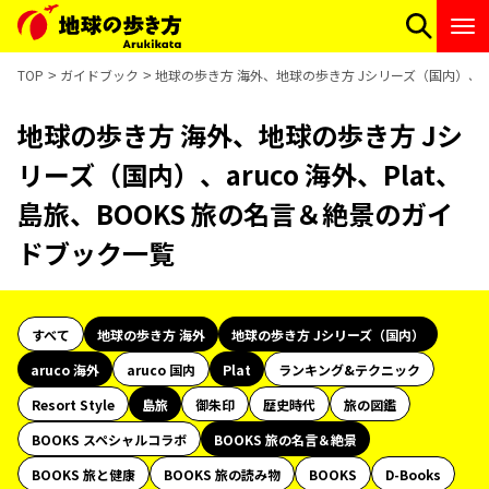
TOP
ガイドブック
地球の歩き方 海外、地球の歩き方 Jシリーズ（国内）、ar
地球の歩き方 海外、地球の歩き方 Jシ
リーズ（国内）、aruco 海外、Plat、
島旅、BOOKS 旅の名言＆絶景のガイ
ドブック一覧
すべて
地球の歩き方 海外
地球の歩き方 Jシリーズ（国内）
aruco 海外
aruco 国内
Plat
ランキング&テクニック
Resort Style
島旅
御朱印
歴史時代
旅の図鑑
BOOKS スペシャルコラボ
BOOKS 旅の名言＆絶景
BOOKS 旅と健康
BOOKS 旅の読み物
BOOKS
D-Books