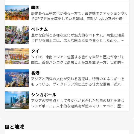
っている。訪れるたびに新しい発見と感動が待っているハ
ービーフなどの食文化も豊かで、美味しいものであふれて
北やノスタルジックな町並みが人気な九份（ジォウフェ
ワイを、存分に味わってほしい。 なお、新着のハワイ情報
韓国
いる。アクティビティも充実しており、サーフィンやダイ
ン）、静ひつな山岳地帯である台湾東部など、都市の喧騒
は
コンテンツ一覧
を参照してほしい。
ビング、ハイキングなど、アウトドア好きにはたまらな
と山間の静けさが共存しており、訪れる人に新しい発見と
歴史ある王朝文化が残る一方で、最先端のファッションやK
い。オーストラリアの多彩な魅力を存分に味わいつくそ
驚きをもたらしてくれる。また、奥深い台湾の食文化も魅
-POPで世界を席巻している韓国。首都ソウルの宮殿や伝統
う。 なお、新着のオーストラリア情報は
コンテンツ一覧
を
力で、夜市などの屋台グルメから高級料理、ヘルシーで美
家屋が並ぶエリアでは韓国の歴史と文化に浸ることがで
参照してほしい。
ベトナム
容にもいいと評判のスイーツなど、バラエティ豊かな料理
き、地方に足を延ばせば四季折々の自然美を楽しむことが
が味わえる。 なお、新着の台湾情報は
コンテンツ一覧
を参
できる。そして、キムチや焼肉、絶品のストリートフード
豊かな自然と多様な文化が魅力的なベトナム。南北に細長
照してほしい。
まで、さまざまな韓国料理が待っている。夜には、韓国な
く伸びる国土には、広大な田園風景や青々とした山々、世
らではのナイトライフも堪能できる。あたたかいホスピタ
界遺産に登録された壮大な自然景観が点在し、都市部では
タイ
リティに包まれながら、韓国の多彩な魅力を心ゆくまで味
急速な発展と共に伝統が息づく。ハノイの古い町並みやホ
わってみてほしい。 なお、新着の韓国情報は
コンテンツ一
ーチミン市のフランス統治時代の建物も、独特の雰囲気を
タイは、東南アジアに位置する豊かな自然と歴史が息づく
覧
を参照してほしい。
醸し出している。また、バラエティの豊かさとおいしさで
国だ。首都バンコクは高層ビルが立ち並ぶ一方、伝統的な
世界中の食通を魅了してやまないベトナム料理も魅力のひ
寺院や市場がいたるところに点在し、古きよき文化と現代
香港
とつ。フォーやバインミー、ベトナムコーヒーなどは、ぜ
の活気が交差している。北部ではチェンマイなどの山岳地
ひ現地で味わいたい。どの地域を訪れてもあたたかい人々
帯で自然と触れ合い、南部ではプーケットやクラビの美し
アジアと西洋の文化が交わる香港は、特有のエネルギーを
が旅行者を迎えてくれるので、きっと忘れられない旅にな
いビーチでリゾート気分を楽しむことができる。タイ料理
もっている。ヴィクトリア湾に広がる壮大な景色、近未来
るはずだ。 なお、新着のベトナム情報は
コンテンツ一覧
を
は世界的に有名で、屋台から高級レストランまで味覚を刺
的なアートスポット、そして歴史と現代が融合した町並
参照してほしい。
シンガポール
激する。気候は一年中温暖で、どの季節にも異なる楽しみ
み、どこを訪れても感動するはず。観光スポットが密集し
が待っている。親しみやすいタイの人々、仏教を中心とし
ており、効率よく見どころを回れるのも魅力。息をのむよ
アジアの交差点として多文化が融合した独自の魅力を放つ
た文化、そして多様な観光資源が、訪れる旅人を魅了し続
うな絶景から文化的な体験まで、香港を存分に楽しみ尽く
シンガポール。未来的な建築物が並ぶマリーナベイ、歴史
ける。 なお、新着のタイ情報は
コンテンツ一覧
を参照して
そう。 なお、新着の香港情報は
コンテンツ一覧
を参照して
と伝統を感じられるエスニックタウン、多数の緑豊かな公
ほしい。
ほしい。
園や自然保護区など、自然が調和した近代的な景観と文化
の多様性あふれるカラフルな町は、どこを歩いても新しい
国と地域
発見がある。さらに、治安のよさや充実した公共交通機関
も、旅行者にとっては魅力的なポイント。グルメも豊富