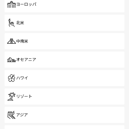
で、ホーカーズは地元の風情を楽しめる外せないスポット
ヨーロッパ
だ。訪れる人を飽きさせないシンガポールで、多様な魅力
を体感しよう。 なお、新着のシンガポール情報は
コンテン
ツ一覧
を参照してほしい。
北米
中南米
オセアニア
ハワイ
リゾート
アジア