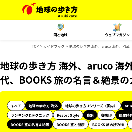
国と地域
ウェブマガジン
TOP
ガイドブック
地球の歩き方 海外、aruco 海外、Pl
地球の歩き方 海外、aruco 海
代、BOOKS 旅の名言＆絶景
すべて
地球の歩き方 海外
地球の歩き方 Jシリーズ（国内）
aru
ランキング&テクニック
Resort Style
島旅
御朱印
歴史時
BOOKS 旅の名言＆絶景
BOOKS 旅と健康
BOOKS 旅の読み物