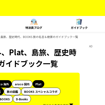
特派員ブログ
ガイドブック
at、島旅、歴史時代、BOOKS 旅の名言＆絶景のガイドブック一覧
AD
外、Plat、島旅、歴史時
のガイドブック一覧
co 海外
aruco 国内
Plat
代
旅の図鑑
BOOKS スペシャルコラボ
BOOKS
D-Books