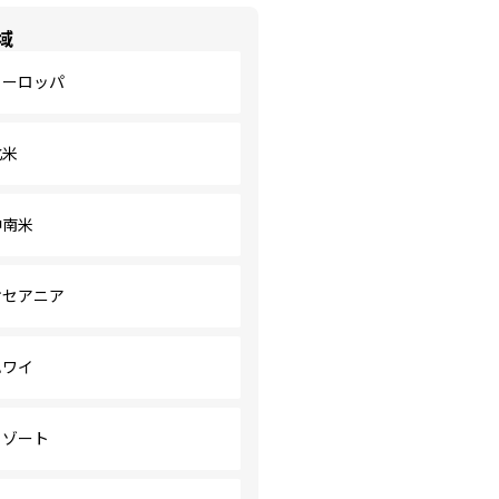
域
ヨーロッパ
北米
中南米
オセアニア
ハワイ
リゾート