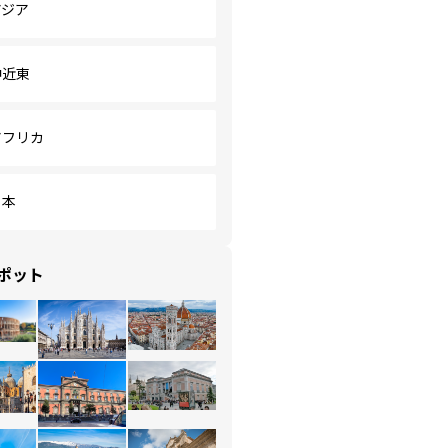
アジア
中近東
アフリカ
日本
ポット