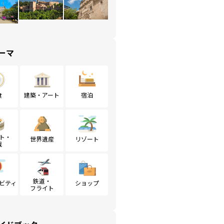
ーマ
食
建築・アート
宿泊
ト・
世界遺産
リゾート
戦
鉄道・
ビティ
ショップ
フライト