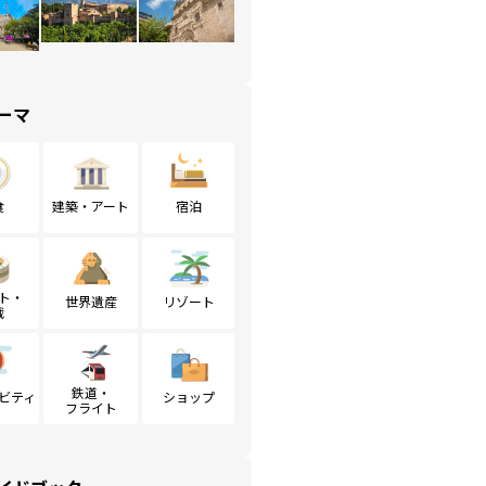
ーマ
食
建築・アート
宿泊
ト・
世界遺産
リゾート
戦
鉄道・
ビティ
ショップ
フライト