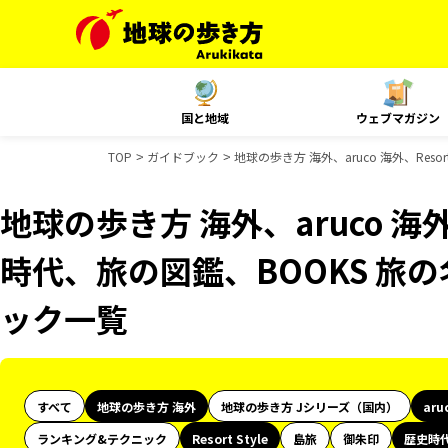
国と地域
ウェブマガジン
TOP
ガイドブック
地球の歩き方 海外、aruco 海外、Res
地球の歩き方 海外、aruco 海外、
時代、旅の図鑑、BOOKS 旅
ック一覧
すべて
地球の歩き方 海外
地球の歩き方 Jシリーズ（国内）
aru
ランキング&テクニック
Resort Style
島旅
御朱印
歴史時