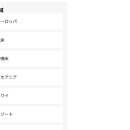
域
ヨーロッパ
北米
中南米
オセアニア
ハワイ
リゾート