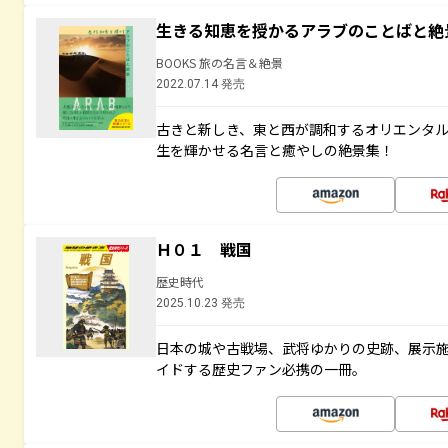
生きる知恵を授かるアラブのことばと絶
BOOKS 旅の名言＆絶景
2022.07.14 発売
古きと新しき、東と西が調和するオリエンタ
生を輝かせる名言と癒やしの絶景集！
Ｈ０１ 戦国
歴史時代
2025.10.23 発売
日本の城や古戦場、武将ゆかりの史跡、展示
イドする歴史ファン必携の一冊。