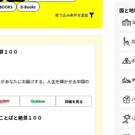
BOOKS
D-Books
国と地
絞り込み条件を追加
景１００
」があなたにお届けする、人生を輝かせる中国の
詳細を見る
ことばと絶景１００