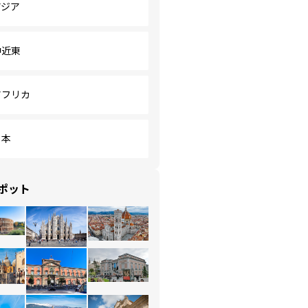
アジア
中近東
アフリカ
日本
ポット