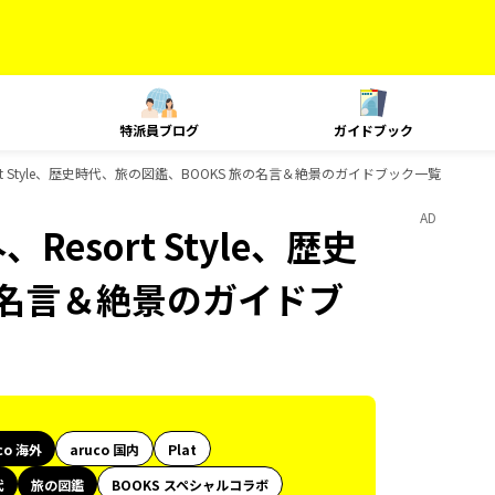
特派員ブログ
ガイドブック
ort Style、歴史時代、旅の図鑑、BOOKS 旅の名言＆絶景のガイドブック一覧
AD
Resort Style、歴史
の名言＆絶景のガイドブ
co 海外
aruco 国内
Plat
代
旅の図鑑
BOOKS スペシャルコラボ