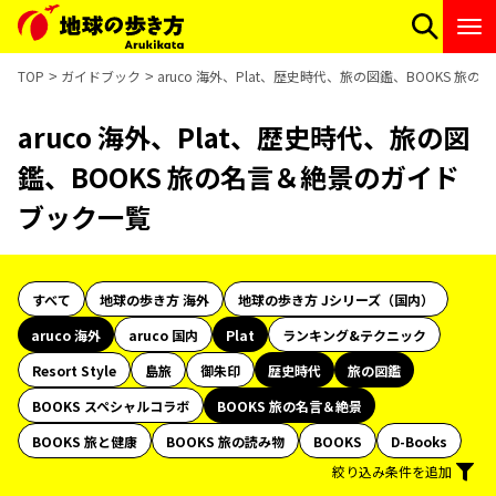
TOP
ガイドブック
aruco 海外、Plat、歴史時代、旅の図鑑、BOOKS 
aruco 海外、Plat、歴史時代、旅の図
鑑、BOOKS 旅の名言＆絶景のガイド
ブック一覧
すべて
地球の歩き方 海外
地球の歩き方 Jシリーズ（国内）
aruco 海外
aruco 国内
Plat
ランキング&テクニック
Resort Style
島旅
御朱印
歴史時代
旅の図鑑
BOOKS スペシャルコラボ
BOOKS 旅の名言＆絶景
BOOKS 旅と健康
BOOKS 旅の読み物
BOOKS
D-Books
絞り込み条件を追加