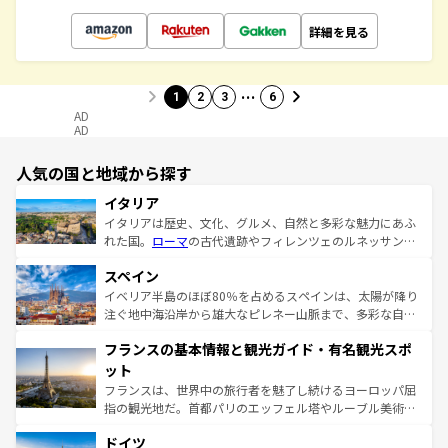
詳細を見る
…
1
2
3
6
AD
AD
人気の国と地域から探す
イタリア
イタリアは歴史、文化、グルメ、自然と多彩な魅力にあふ
れた国。
ローマ
の古代遺跡やフィレンツェのルネッサンス
美術、ヴェネツィアの運河など、歴史あるスポットはもち
スペイン
ろん、トスカーナの美しい田園風景やアマルフィ海岸の絶
景など、自然景観も見逃せない。観光の合間には、本場の
イベリア半島のほぼ80％を占めるスペインは、太陽が降り
ピザやパスタなど、絶品のイタリア料理を堪能することも
注ぐ地中海沿岸から雄大なピレネー山脈まで、多彩な自然
できる。朝目覚めてから夜眠るまで、すべての瞬間を楽し
と文化が詰まったヨーロッパ屈指の旅行先だ。多様な地域
フランスの基本情報と観光ガイド・有名観光スポ
ませてくれるイタリアで、忘れられない旅をしてみよう！
文化が根付くこの国では、情熱的なフラメンコ、熱気あふ
なお、新着のイタリア情報は
コンテンツ一覧
を参照してほ
れる闘牛、そして美味しいタパスが生活の一部となってい
ット
しい。
る。首都マドリードの洗練された雰囲気や、バルセロナの
フランスは、世界中の旅行者を魅了し続けるヨーロッパ屈
アートに溢れた街角から、地方では古代ローマ遺跡や中世
指の観光地だ。首都パリのエッフェル塔やルーブル美術館
の城塞都市、穏やかなビーチリゾートまで多彩な表情を見
といった象徴的なスポットから、田舎町の古風な美しさま
せる。地方によって風土や気候が異なるスペインはその個
ドイツ
で、幅広い魅力が詰まっている。華麗な宮殿、歴史的な大