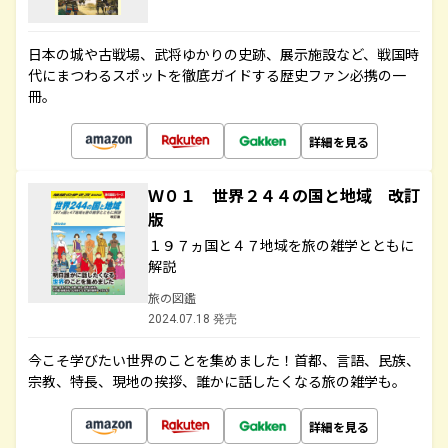
日本の城や古戦場、武将ゆかりの史跡、展示施設など、戦国時
代にまつわるスポットを徹底ガイドする歴史ファン必携の一
冊。
詳細を見る
Ｗ０１ 世界２４４の国と地域 改訂
版
１９７ヵ国と４７地域を旅の雑学とともに
解説
旅の図鑑
2024.07.18 発売
今こそ学びたい世界のことを集めました！首都、言語、民族、
宗教、特長、現地の挨拶、誰かに話したくなる旅の雑学も。
詳細を見る