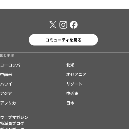
コミュニティを見る
国と地域
ヨーロッパ
北米
中南米
オセアニア
ハワイ
リゾート
アジア
中近東
アフリカ
日本
ウェブマガジン
特派員ブログ