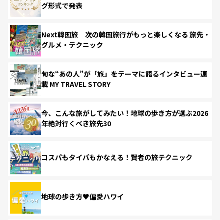
グ形式で発表
Next韓国旅 次の韓国旅行がもっと楽しくなる 旅先・
グルメ・テクニック
旬な“あの人”が「旅」をテーマに語るインタビュー連
載 MY TRAVEL STORY
今、こんな旅がしてみたい！地球の歩き方が選ぶ2026
年絶対行くべき旅先30
コスパもタイパもかなえる！賢者の旅テクニック
地球の歩き方♥偏愛ハワイ