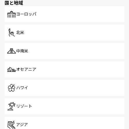
国と地域
発見がある。さらに、治安のよさや充実した公共交通機関
も、旅行者にとっては魅力的なポイント。グルメも豊富
で、ホーカーズは地元の風情を楽しめる外せないスポット
ヨーロッパ
だ。訪れる人を飽きさせないシンガポールで、多様な魅力
を体感しよう。 なお、新着のシンガポール情報は
コンテン
ツ一覧
を参照してほしい。
北米
中南米
オセアニア
ハワイ
リゾート
アジア