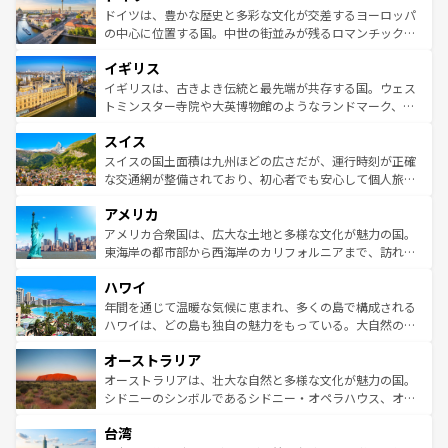
性で訪れる人を魅了する。 なお、新着のスペイン情報は
コ
聖堂、美しいビーチ、そして豊かな自然が、訪れる者を心
ドイツは、豊かな歴史と多彩な文化が交差するヨーロッパ
ンテンツ一覧
を参照してほしい。
から魅了する。また、フランスは美食の国としても知ら
の中心に位置する国。中世の街並みが残るロマンチック街
れ、フランス料理はユネスコ無形文化遺産にも登録されて
道から、未来を先取りするようなモダンな都市まで多様な
イギリス
いる。シャンパンの発祥地であるランス、プロヴァンスの
顔を持つこの国は、どこを歩いても飽きることがない。ベ
香り高いラベンダー畑など、多彩な楽しみ方が可能だ。さ
ルリンの文化的活気、バイエルン州のアルプスの絶景、そ
イギリスは、古きよき伝統と最先端が共存する国。ウェス
らに、パリ以外の地域にも魅力が溢れており、どの街角に
してライン川沿いのワイン畑といった風景は必見。ビール
トミンスター寺院や大英博物館のようなランドマーク、歴
も豊かな歴史と文化が息づいている。パリ以外の個性あふ
とソーセージを味わいながら地元の人と過ごす楽しい時間
史ある大学都市、美しい丘陵地帯や牧歌的な風景など、エ
れる地方に足を運ぶとそれぞれで全く異なる文化を体験で
スイス
は、お酒好きな人にはぜひ体験してほしい。 なお、新着の
リアごとに異なる魅力がある。また、優雅なアフタヌーン
きるだろう。 なお、新着のフランス情報は
コンテンツ一覧
ドイツ情報は
コンテンツ一覧
を参照してほしい。
ティー、ビール好きにはたまらない英国パブ、サッカー観
スイスの国土面積は九州ほどの広さだが、運行時刻が正確
を参照してほしい。
戦など、本場だからこそできる体験も豊富。イギリスを旅
な交通網が整備されており、初心者でも安心して個人旅行
して楽しみつくそう。 なお、新着のイギリス情報は
コンテ
を楽しめる。日本同様に時刻表どおりの旅が可能だ。中世
アメリカ
ンツ一覧
を参照してほしい。
の建物がそのまま残る町や、スイスならではのユニークな
博物館もあり、アルプス観光だけでなく町歩きも満喫する
アメリカ合衆国は、広大な土地と多様な文化が魅力の国。
ことができる。国民の所得が高いため物価も高いが、旅行
東海岸の都市部から西海岸のカリフォルニアまで、訪れる
者向けの交通パス提供のサービスもあり、うまく活用すれ
場所ごとに異なる風景と体験が待っている。ニューヨーク
ハワイ
ば市内交通費無料で観光を楽しむこともできる。 なお、新
のような巨大都市は、観光、ショッピング、エンターテイ
着のスイス情報は
コンテンツ一覧
を参照してほしい。
ンメントが詰まった刺激的なスポットだ。一方、アメリカ
年間を通じて温暖な気候に恵まれ、多くの島で構成される
西部には大自然が広がり、グランドキャニオンやイエロー
ハワイは、どの島も独自の魅力をもっている。大自然の神
ストーン国立公園といった絶景が堪能できる。さらに、南
秘を感じたいなら、火山が生み出した壮大な景観を誇るハ
オーストラリア
部のニューオーリンズでは、音楽と美食が融合した独特の
ワイ島は見逃せない。また、定番の観光地といえばオアフ
文化が魅力。旅行者はアメリカの各地域で異なる魅力を楽
島だが、静かな自然を求めるならマウイ島やカウアイ島が
オーストラリアは、壮大な自然と多様な文化が魅力の国。
しみながら、その多様性と豊かな歴史を感じることができ
おすすめ。エメラルドグリーンに輝く海をはじめ、豊かな
シドニーのシンボルであるシドニー・オペラハウス、オー
るだろう。車でのロードトリップや列車の旅も、アメリカ
文化や歴史が息づいている。「アロハスピリット」と呼ば
ストラリア東海岸北部に広がる大サンゴ礁地帯グレートバ
ならではの贅沢な旅のスタイルだ。 なお、新着のアメリカ
台湾
れるおもてなしの心で訪れる人々を迎えてくれるハワイの
リアリーフや大陸中央部にそびえるウルル（エアーズロッ