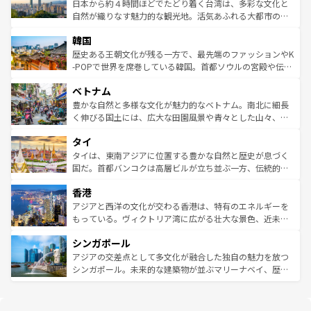
情報は
コンテンツ一覧
を参照してほしい。
人々、おいしいローカルフードやハワイアンミュージッ
ク）、タスマニアの美しい原生林やケアンズの熱帯雨林な
日本から約４時間ほどでたどり着く台湾は、多彩な文化と
ク、伝統的なフラダンスなど、すべてがハワイの魅力を彩
ど、見どころがたくさん。また、カフェやワイン、オージ
自然が織りなす魅力的な観光地。活気あふれる大都市の台
っている。訪れるたびに新しい発見と感動が待っているハ
ービーフなどの食文化も豊かで、美味しいものであふれて
北やノスタルジックな町並みが人気な九份（ジォウフェ
ワイを、存分に味わってほしい。 なお、新着のハワイ情報
韓国
いる。アクティビティも充実しており、サーフィンやダイ
ン）、静ひつな山岳地帯である台湾東部など、都市の喧騒
は
コンテンツ一覧
を参照してほしい。
ビング、ハイキングなど、アウトドア好きにはたまらな
と山間の静けさが共存しており、訪れる人に新しい発見と
歴史ある王朝文化が残る一方で、最先端のファッションやK
い。オーストラリアの多彩な魅力を存分に味わいつくそ
驚きをもたらしてくれる。また、奥深い台湾の食文化も魅
-POPで世界を席巻している韓国。首都ソウルの宮殿や伝統
う。 なお、新着のオーストラリア情報は
コンテンツ一覧
を
力で、夜市などの屋台グルメから高級料理、ヘルシーで美
家屋が並ぶエリアでは韓国の歴史と文化に浸ることがで
参照してほしい。
ベトナム
容にもいいと評判のスイーツなど、バラエティ豊かな料理
き、地方に足を延ばせば四季折々の自然美を楽しむことが
が味わえる。 なお、新着の台湾情報は
コンテンツ一覧
を参
できる。そして、キムチや焼肉、絶品のストリートフード
豊かな自然と多様な文化が魅力的なベトナム。南北に細長
照してほしい。
まで、さまざまな韓国料理が待っている。夜には、韓国な
く伸びる国土には、広大な田園風景や青々とした山々、世
らではのナイトライフも堪能できる。あたたかいホスピタ
界遺産に登録された壮大な自然景観が点在し、都市部では
タイ
リティに包まれながら、韓国の多彩な魅力を心ゆくまで味
急速な発展と共に伝統が息づく。ハノイの古い町並みやホ
わってみてほしい。 なお、新着の韓国情報は
コンテンツ一
ーチミン市のフランス統治時代の建物も、独特の雰囲気を
タイは、東南アジアに位置する豊かな自然と歴史が息づく
覧
を参照してほしい。
醸し出している。また、バラエティの豊かさとおいしさで
国だ。首都バンコクは高層ビルが立ち並ぶ一方、伝統的な
世界中の食通を魅了してやまないベトナム料理も魅力のひ
寺院や市場がいたるところに点在し、古きよき文化と現代
香港
とつ。フォーやバインミー、ベトナムコーヒーなどは、ぜ
の活気が交差している。北部ではチェンマイなどの山岳地
ひ現地で味わいたい。どの地域を訪れてもあたたかい人々
帯で自然と触れ合い、南部ではプーケットやクラビの美し
アジアと西洋の文化が交わる香港は、特有のエネルギーを
が旅行者を迎えてくれるので、きっと忘れられない旅にな
いビーチでリゾート気分を楽しむことができる。タイ料理
もっている。ヴィクトリア湾に広がる壮大な景色、近未来
るはずだ。 なお、新着のベトナム情報は
コンテンツ一覧
を
は世界的に有名で、屋台から高級レストランまで味覚を刺
的なアートスポット、そして歴史と現代が融合した町並
参照してほしい。
シンガポール
激する。気候は一年中温暖で、どの季節にも異なる楽しみ
み、どこを訪れても感動するはず。観光スポットが密集し
が待っている。親しみやすいタイの人々、仏教を中心とし
ており、効率よく見どころを回れるのも魅力。息をのむよ
アジアの交差点として多文化が融合した独自の魅力を放つ
た文化、そして多様な観光資源が、訪れる旅人を魅了し続
うな絶景から文化的な体験まで、香港を存分に楽しみ尽く
シンガポール。未来的な建築物が並ぶマリーナベイ、歴史
ける。 なお、新着のタイ情報は
コンテンツ一覧
を参照して
そう。 なお、新着の香港情報は
コンテンツ一覧
を参照して
と伝統を感じられるエスニックタウン、多数の緑豊かな公
ほしい。
ほしい。
園や自然保護区など、自然が調和した近代的な景観と文化
の多様性あふれるカラフルな町は、どこを歩いても新しい