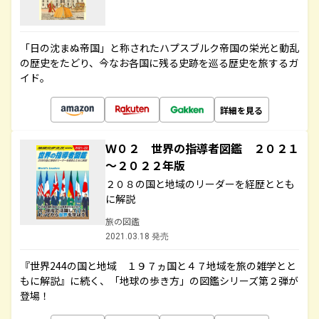
「日の沈まぬ帝国」と称されたハプスブルク帝国の栄光と動乱
の歴史をたどり、今なお各国に残る史跡を巡る歴史を旅するガ
イド。
詳細を見る
Ｗ０２ 世界の指導者図鑑 ２０２１
～２０２２年版
２０８の国と地域のリーダーを経歴ととも
に解説
旅の図鑑
2021.03.18 発売
『世界244の国と地域 １９７ヵ国と４７地域を旅の雑学とと
もに解説』に続く、「地球の歩き方」の図鑑シリーズ第２弾が
登場！