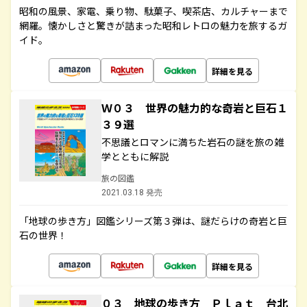
昭和の風景、家電、乗り物、駄菓子、喫茶店、カルチャーまで
網羅。懐かしさと驚きが詰まった昭和レトロの魅力を旅するガ
イド。
詳細を見る
Ｗ０３ 世界の魅力的な奇岩と巨石１
３９選
不思議とロマンに満ちた岩石の謎を旅の雑
学とともに解説
旅の図鑑
2021.03.18 発売
「地球の歩き方」図鑑シリーズ第３弾は、謎だらけの奇岩と巨
石の世界！
詳細を見る
０３ 地球の歩き方 Ｐｌａｔ 台北