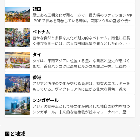
っている。訪れるたびに新しい発見と感動が待っているハ
ービーフなどの食文化も豊かで、美味しいものであふれて
北やノスタルジックな町並みが人気な九份（ジォウフェ
ワイを、存分に味わってほしい。 なお、新着のハワイ情報
韓国
いる。アクティビティも充実しており、サーフィンやダイ
ン）、静ひつな山岳地帯である台湾東部など、都市の喧騒
は
コンテンツ一覧
を参照してほしい。
ビング、ハイキングなど、アウトドア好きにはたまらな
と山間の静けさが共存しており、訪れる人に新しい発見と
歴史ある王朝文化が残る一方で、最先端のファッションやK
い。オーストラリアの多彩な魅力を存分に味わいつくそ
驚きをもたらしてくれる。また、奥深い台湾の食文化も魅
-POPで世界を席巻している韓国。首都ソウルの宮殿や伝統
う。 なお、新着のオーストラリア情報は
コンテンツ一覧
を
力で、夜市などの屋台グルメから高級料理、ヘルシーで美
家屋が並ぶエリアでは韓国の歴史と文化に浸ることがで
参照してほしい。
ベトナム
容にもいいと評判のスイーツなど、バラエティ豊かな料理
き、地方に足を延ばせば四季折々の自然美を楽しむことが
が味わえる。 なお、新着の台湾情報は
コンテンツ一覧
を参
できる。そして、キムチや焼肉、絶品のストリートフード
豊かな自然と多様な文化が魅力的なベトナム。南北に細長
照してほしい。
まで、さまざまな韓国料理が待っている。夜には、韓国な
く伸びる国土には、広大な田園風景や青々とした山々、世
らではのナイトライフも堪能できる。あたたかいホスピタ
界遺産に登録された壮大な自然景観が点在し、都市部では
タイ
リティに包まれながら、韓国の多彩な魅力を心ゆくまで味
急速な発展と共に伝統が息づく。ハノイの古い町並みやホ
わってみてほしい。 なお、新着の韓国情報は
コンテンツ一
ーチミン市のフランス統治時代の建物も、独特の雰囲気を
タイは、東南アジアに位置する豊かな自然と歴史が息づく
覧
を参照してほしい。
醸し出している。また、バラエティの豊かさとおいしさで
国だ。首都バンコクは高層ビルが立ち並ぶ一方、伝統的な
世界中の食通を魅了してやまないベトナム料理も魅力のひ
寺院や市場がいたるところに点在し、古きよき文化と現代
香港
とつ。フォーやバインミー、ベトナムコーヒーなどは、ぜ
の活気が交差している。北部ではチェンマイなどの山岳地
ひ現地で味わいたい。どの地域を訪れてもあたたかい人々
帯で自然と触れ合い、南部ではプーケットやクラビの美し
アジアと西洋の文化が交わる香港は、特有のエネルギーを
が旅行者を迎えてくれるので、きっと忘れられない旅にな
いビーチでリゾート気分を楽しむことができる。タイ料理
もっている。ヴィクトリア湾に広がる壮大な景色、近未来
るはずだ。 なお、新着のベトナム情報は
コンテンツ一覧
を
は世界的に有名で、屋台から高級レストランまで味覚を刺
的なアートスポット、そして歴史と現代が融合した町並
参照してほしい。
シンガポール
激する。気候は一年中温暖で、どの季節にも異なる楽しみ
み、どこを訪れても感動するはず。観光スポットが密集し
が待っている。親しみやすいタイの人々、仏教を中心とし
ており、効率よく見どころを回れるのも魅力。息をのむよ
アジアの交差点として多文化が融合した独自の魅力を放つ
た文化、そして多様な観光資源が、訪れる旅人を魅了し続
うな絶景から文化的な体験まで、香港を存分に楽しみ尽く
シンガポール。未来的な建築物が並ぶマリーナベイ、歴史
ける。 なお、新着のタイ情報は
コンテンツ一覧
を参照して
そう。 なお、新着の香港情報は
コンテンツ一覧
を参照して
と伝統を感じられるエスニックタウン、多数の緑豊かな公
ほしい。
ほしい。
園や自然保護区など、自然が調和した近代的な景観と文化
の多様性あふれるカラフルな町は、どこを歩いても新しい
国と地域
発見がある。さらに、治安のよさや充実した公共交通機関
も、旅行者にとっては魅力的なポイント。グルメも豊富