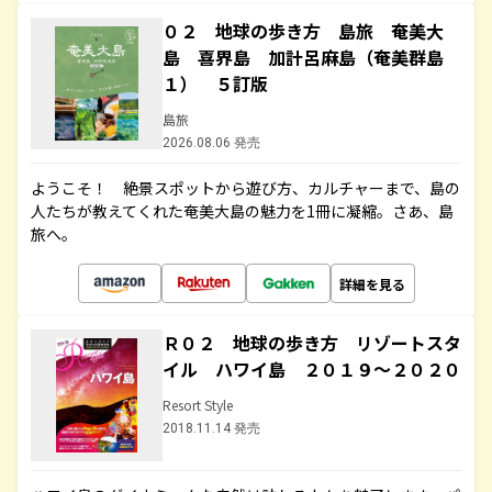
０２ 地球の歩き方 島旅 奄美大
島 喜界島 加計呂麻島（奄美群島
１） ５訂版
島旅
2026.08.06 発売
ようこそ！ 絶景スポットから遊び方、カルチャーまで、島の
人たちが教えてくれた奄美大島の魅力を1冊に凝縮。さあ、島
旅へ。
詳細を見る
Ｒ０２ 地球の歩き方 リゾートスタ
イル ハワイ島 ２０１９～２０２０
Resort Style
2018.11.14 発売