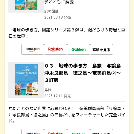
学とともに解説
旅の図鑑
2021.03.18 発売
「地球の歩き方」図鑑シリーズ第３弾は、謎だらけの奇岩と巨
石の世界！
詳細を見る
０３ 地球の歩き方 島旅 与論島
沖永良部島 徳之島～奄美群島②～
３訂版
島旅
2025.12.11 発売
見たことのない世界に心奪われる！ 奄美群島南部「与論島・
沖永良部島・徳之島」の三島だけをフィーチャーした完全ガイ
ド。