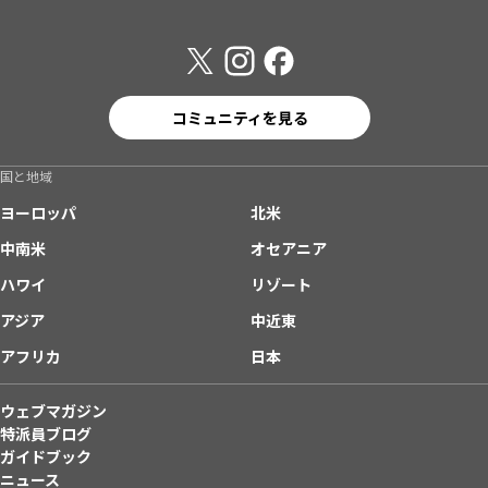
コミュニティを見る
国と地域
ヨーロッパ
北米
中南米
オセアニア
ハワイ
リゾート
アジア
中近東
アフリカ
日本
ウェブマガジン
特派員ブログ
ガイドブック
ニュース