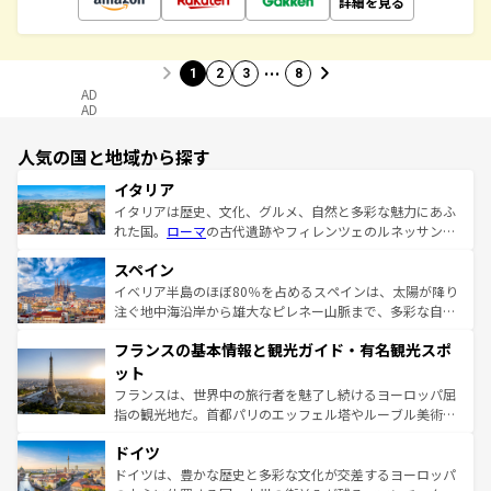
詳細を見る
…
1
2
3
8
AD
AD
人気の国と地域から探す
イタリア
イタリアは歴史、文化、グルメ、自然と多彩な魅力にあふ
れた国。
ローマ
の古代遺跡やフィレンツェのルネッサンス
美術、ヴェネツィアの運河など、歴史あるスポットはもち
スペイン
ろん、トスカーナの美しい田園風景やアマルフィ海岸の絶
景など、自然景観も見逃せない。観光の合間には、本場の
イベリア半島のほぼ80％を占めるスペインは、太陽が降り
ピザやパスタなど、絶品のイタリア料理を堪能することも
注ぐ地中海沿岸から雄大なピレネー山脈まで、多彩な自然
できる。朝目覚めてから夜眠るまで、すべての瞬間を楽し
と文化が詰まったヨーロッパ屈指の旅行先だ。多様な地域
フランスの基本情報と観光ガイド・有名観光スポ
ませてくれるイタリアで、忘れられない旅をしてみよう！
文化が根付くこの国では、情熱的なフラメンコ、熱気あふ
なお、新着のイタリア情報は
コンテンツ一覧
を参照してほ
れる闘牛、そして美味しいタパスが生活の一部となってい
ット
しい。
る。首都マドリードの洗練された雰囲気や、バルセロナの
フランスは、世界中の旅行者を魅了し続けるヨーロッパ屈
アートに溢れた街角から、地方では古代ローマ遺跡や中世
指の観光地だ。首都パリのエッフェル塔やルーブル美術館
の城塞都市、穏やかなビーチリゾートまで多彩な表情を見
といった象徴的なスポットから、田舎町の古風な美しさま
せる。地方によって風土や気候が異なるスペインはその個
ドイツ
で、幅広い魅力が詰まっている。華麗な宮殿、歴史的な大
性で訪れる人を魅了する。 なお、新着のスペイン情報は
コ
聖堂、美しいビーチ、そして豊かな自然が、訪れる者を心
ドイツは、豊かな歴史と多彩な文化が交差するヨーロッパ
ンテンツ一覧
を参照してほしい。