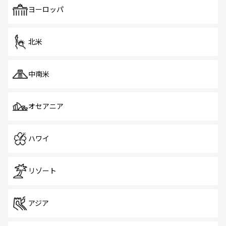
で、ホーカーズは地元の風情を楽しめる外せないスポット
ヨーロッパ
だ。訪れる人を飽きさせないシンガポールで、多様な魅力
を体感しよう。 なお、新着のシンガポール情報は
コンテン
ツ一覧
を参照してほしい。
北米
中南米
オセアニア
ハワイ
リゾート
アジア