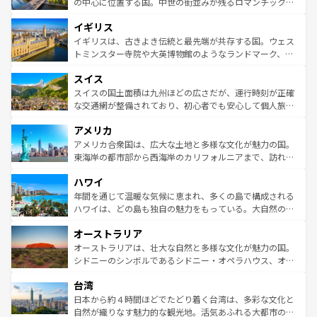
から魅了する。また、フランスは美食の国としても知ら
の中心に位置する国。中世の街並みが残るロマンチック街
れ、フランス料理はユネスコ無形文化遺産にも登録されて
道から、未来を先取りするようなモダンな都市まで多様な
イギリス
いる。シャンパンの発祥地であるランス、プロヴァンスの
顔を持つこの国は、どこを歩いても飽きることがない。ベ
香り高いラベンダー畑など、多彩な楽しみ方が可能だ。さ
ルリンの文化的活気、バイエルン州のアルプスの絶景、そ
イギリスは、古きよき伝統と最先端が共存する国。ウェス
らに、パリ以外の地域にも魅力が溢れており、どの街角に
してライン川沿いのワイン畑といった風景は必見。ビール
トミンスター寺院や大英博物館のようなランドマーク、歴
も豊かな歴史と文化が息づいている。パリ以外の個性あふ
とソーセージを味わいながら地元の人と過ごす楽しい時間
史ある大学都市、美しい丘陵地帯や牧歌的な風景など、エ
れる地方に足を運ぶとそれぞれで全く異なる文化を体験で
スイス
は、お酒好きな人にはぜひ体験してほしい。 なお、新着の
リアごとに異なる魅力がある。また、優雅なアフタヌーン
きるだろう。 なお、新着のフランス情報は
コンテンツ一覧
ドイツ情報は
コンテンツ一覧
を参照してほしい。
ティー、ビール好きにはたまらない英国パブ、サッカー観
スイスの国土面積は九州ほどの広さだが、運行時刻が正確
を参照してほしい。
戦など、本場だからこそできる体験も豊富。イギリスを旅
な交通網が整備されており、初心者でも安心して個人旅行
して楽しみつくそう。 なお、新着のイギリス情報は
コンテ
を楽しめる。日本同様に時刻表どおりの旅が可能だ。中世
アメリカ
ンツ一覧
を参照してほしい。
の建物がそのまま残る町や、スイスならではのユニークな
博物館もあり、アルプス観光だけでなく町歩きも満喫する
アメリカ合衆国は、広大な土地と多様な文化が魅力の国。
ことができる。国民の所得が高いため物価も高いが、旅行
東海岸の都市部から西海岸のカリフォルニアまで、訪れる
者向けの交通パス提供のサービスもあり、うまく活用すれ
場所ごとに異なる風景と体験が待っている。ニューヨーク
ハワイ
ば市内交通費無料で観光を楽しむこともできる。 なお、新
のような巨大都市は、観光、ショッピング、エンターテイ
着のスイス情報は
コンテンツ一覧
を参照してほしい。
ンメントが詰まった刺激的なスポットだ。一方、アメリカ
年間を通じて温暖な気候に恵まれ、多くの島で構成される
西部には大自然が広がり、グランドキャニオンやイエロー
ハワイは、どの島も独自の魅力をもっている。大自然の神
ストーン国立公園といった絶景が堪能できる。さらに、南
秘を感じたいなら、火山が生み出した壮大な景観を誇るハ
オーストラリア
部のニューオーリンズでは、音楽と美食が融合した独特の
ワイ島は見逃せない。また、定番の観光地といえばオアフ
文化が魅力。旅行者はアメリカの各地域で異なる魅力を楽
島だが、静かな自然を求めるならマウイ島やカウアイ島が
オーストラリアは、壮大な自然と多様な文化が魅力の国。
しみながら、その多様性と豊かな歴史を感じることができ
おすすめ。エメラルドグリーンに輝く海をはじめ、豊かな
シドニーのシンボルであるシドニー・オペラハウス、オー
るだろう。車でのロードトリップや列車の旅も、アメリカ
文化や歴史が息づいている。「アロハスピリット」と呼ば
ストラリア東海岸北部に広がる大サンゴ礁地帯グレートバ
ならではの贅沢な旅のスタイルだ。 なお、新着のアメリカ
台湾
れるおもてなしの心で訪れる人々を迎えてくれるハワイの
リアリーフや大陸中央部にそびえるウルル（エアーズロッ
情報は
コンテンツ一覧
を参照してほしい。
人々、おいしいローカルフードやハワイアンミュージッ
ク）、タスマニアの美しい原生林やケアンズの熱帯雨林な
日本から約４時間ほどでたどり着く台湾は、多彩な文化と
ク、伝統的なフラダンスなど、すべてがハワイの魅力を彩
ど、見どころがたくさん。また、カフェやワイン、オージ
自然が織りなす魅力的な観光地。活気あふれる大都市の台