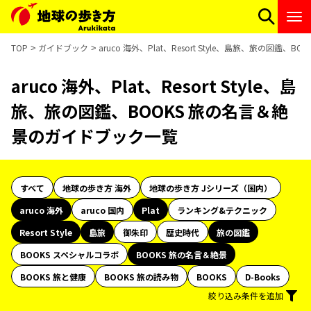
TOP
ガイドブック
aruco 海外、Plat、Resort Style、島旅、旅の図鑑
aruco 海外、Plat、Resort Style、島
旅、旅の図鑑、BOOKS 旅の名言＆絶
景のガイドブック一覧
すべて
地球の歩き方 海外
地球の歩き方 Jシリーズ（国内）
aruco 海外
aruco 国内
Plat
ランキング&テクニック
Resort Style
島旅
御朱印
歴史時代
旅の図鑑
BOOKS スペシャルコラボ
BOOKS 旅の名言＆絶景
BOOKS 旅と健康
BOOKS 旅の読み物
BOOKS
D-Books
絞り込み条件を追加