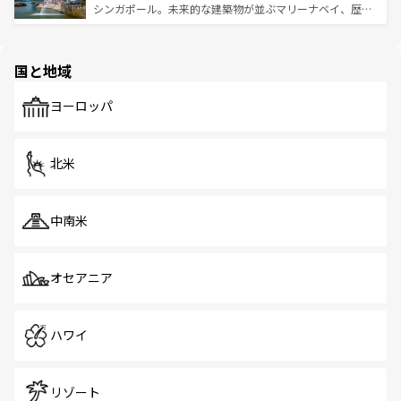
た文化、そして多様な観光資源が、訪れる旅人を魅了し続
うな絶景から文化的な体験まで、香港を存分に楽しみ尽く
シンガポール。未来的な建築物が並ぶマリーナベイ、歴史
ける。 なお、新着のタイ情報は
コンテンツ一覧
を参照して
そう。 なお、新着の香港情報は
コンテンツ一覧
を参照して
と伝統を感じられるエスニックタウン、多数の緑豊かな公
ほしい。
ほしい。
園や自然保護区など、自然が調和した近代的な景観と文化
の多様性あふれるカラフルな町は、どこを歩いても新しい
国と地域
発見がある。さらに、治安のよさや充実した公共交通機関
も、旅行者にとっては魅力的なポイント。グルメも豊富
で、ホーカーズは地元の風情を楽しめる外せないスポット
ヨーロッパ
だ。訪れる人を飽きさせないシンガポールで、多様な魅力
を体感しよう。 なお、新着のシンガポール情報は
コンテン
ツ一覧
を参照してほしい。
北米
中南米
オセアニア
ハワイ
リゾート