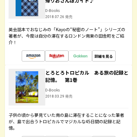
帰りおさんぽガイド♪
D-Books
2018.07.26 発売
英会話本でおなじみの「Kayoの“秘密のノート”」シリーズの
著者が、今度は自分の滞在するロンドン南東の田舎町をご紹
介！
詳細を見る
とろとろトロピカル ある旅の記録と
記憶。 第1巻
D-Books
2018.03.29 発売
子供の頃から夢見ていた南の島に滞在することになった筆者
が、島で出合うトロピカルでマジカルな45日間の記録と記
憶。