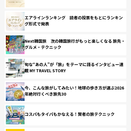
エアラインランキング 読者の投票をもとにランキン
グ形式で発表
Next韓国旅 次の韓国旅行がもっと楽しくなる 旅先・
グルメ・テクニック
旬な“あの人”が「旅」をテーマに語るインタビュー連
載 MY TRAVEL STORY
今、こんな旅がしてみたい！地球の歩き方が選ぶ2026
年絶対行くべき旅先30
コスパもタイパもかなえる！賢者の旅テクニック