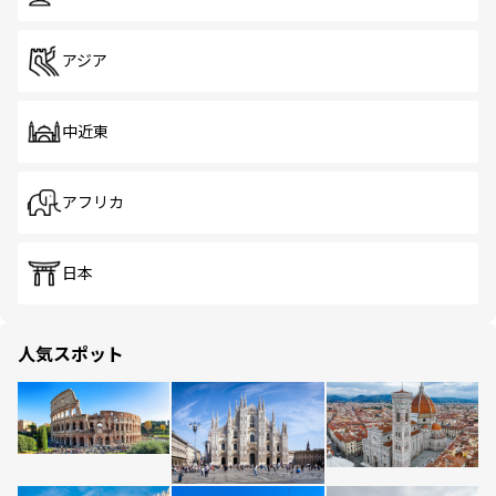
アジア
中近東
アフリカ
日本
人気スポット