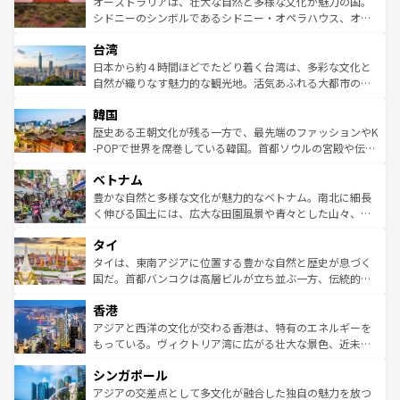
島だが、静かな自然を求めるならマウイ島やカウアイ島が
オーストラリアは、壮大な自然と多様な文化が魅力の国。
しみながら、その多様性と豊かな歴史を感じることができ
おすすめ。エメラルドグリーンに輝く海をはじめ、豊かな
シドニーのシンボルであるシドニー・オペラハウス、オー
るだろう。車でのロードトリップや列車の旅も、アメリカ
文化や歴史が息づいている。「アロハスピリット」と呼ば
ストラリア東海岸北部に広がる大サンゴ礁地帯グレートバ
ならではの贅沢な旅のスタイルだ。 なお、新着のアメリカ
台湾
れるおもてなしの心で訪れる人々を迎えてくれるハワイの
リアリーフや大陸中央部にそびえるウルル（エアーズロッ
情報は
コンテンツ一覧
を参照してほしい。
人々、おいしいローカルフードやハワイアンミュージッ
ク）、タスマニアの美しい原生林やケアンズの熱帯雨林な
日本から約４時間ほどでたどり着く台湾は、多彩な文化と
ク、伝統的なフラダンスなど、すべてがハワイの魅力を彩
ど、見どころがたくさん。また、カフェやワイン、オージ
自然が織りなす魅力的な観光地。活気あふれる大都市の台
っている。訪れるたびに新しい発見と感動が待っているハ
ービーフなどの食文化も豊かで、美味しいものであふれて
北やノスタルジックな町並みが人気な九份（ジォウフェ
ワイを、存分に味わってほしい。 なお、新着のハワイ情報
韓国
いる。アクティビティも充実しており、サーフィンやダイ
ン）、静ひつな山岳地帯である台湾東部など、都市の喧騒
は
コンテンツ一覧
を参照してほしい。
ビング、ハイキングなど、アウトドア好きにはたまらな
と山間の静けさが共存しており、訪れる人に新しい発見と
歴史ある王朝文化が残る一方で、最先端のファッションやK
い。オーストラリアの多彩な魅力を存分に味わいつくそ
驚きをもたらしてくれる。また、奥深い台湾の食文化も魅
-POPで世界を席巻している韓国。首都ソウルの宮殿や伝統
う。 なお、新着のオーストラリア情報は
コンテンツ一覧
を
力で、夜市などの屋台グルメから高級料理、ヘルシーで美
家屋が並ぶエリアでは韓国の歴史と文化に浸ることがで
参照してほしい。
ベトナム
容にもいいと評判のスイーツなど、バラエティ豊かな料理
き、地方に足を延ばせば四季折々の自然美を楽しむことが
が味わえる。 なお、新着の台湾情報は
コンテンツ一覧
を参
できる。そして、キムチや焼肉、絶品のストリートフード
豊かな自然と多様な文化が魅力的なベトナム。南北に細長
照してほしい。
まで、さまざまな韓国料理が待っている。夜には、韓国な
く伸びる国土には、広大な田園風景や青々とした山々、世
らではのナイトライフも堪能できる。あたたかいホスピタ
界遺産に登録された壮大な自然景観が点在し、都市部では
タイ
リティに包まれながら、韓国の多彩な魅力を心ゆくまで味
急速な発展と共に伝統が息づく。ハノイの古い町並みやホ
わってみてほしい。 なお、新着の韓国情報は
コンテンツ一
ーチミン市のフランス統治時代の建物も、独特の雰囲気を
タイは、東南アジアに位置する豊かな自然と歴史が息づく
覧
を参照してほしい。
醸し出している。また、バラエティの豊かさとおいしさで
国だ。首都バンコクは高層ビルが立ち並ぶ一方、伝統的な
世界中の食通を魅了してやまないベトナム料理も魅力のひ
寺院や市場がいたるところに点在し、古きよき文化と現代
香港
とつ。フォーやバインミー、ベトナムコーヒーなどは、ぜ
の活気が交差している。北部ではチェンマイなどの山岳地
ひ現地で味わいたい。どの地域を訪れてもあたたかい人々
帯で自然と触れ合い、南部ではプーケットやクラビの美し
アジアと西洋の文化が交わる香港は、特有のエネルギーを
が旅行者を迎えてくれるので、きっと忘れられない旅にな
いビーチでリゾート気分を楽しむことができる。タイ料理
もっている。ヴィクトリア湾に広がる壮大な景色、近未来
るはずだ。 なお、新着のベトナム情報は
コンテンツ一覧
を
は世界的に有名で、屋台から高級レストランまで味覚を刺
的なアートスポット、そして歴史と現代が融合した町並
参照してほしい。
シンガポール
激する。気候は一年中温暖で、どの季節にも異なる楽しみ
み、どこを訪れても感動するはず。観光スポットが密集し
が待っている。親しみやすいタイの人々、仏教を中心とし
ており、効率よく見どころを回れるのも魅力。息をのむよ
アジアの交差点として多文化が融合した独自の魅力を放つ