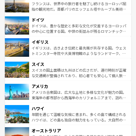
なお、新着のイタリア情報は
コンテンツ一覧
を参照してほ
れる闘牛、そして美味しいタパスが生活の一部となってい
フランスは、世界中の旅行者を魅了し続けるヨーロッパ屈
しい。
る。首都マドリードの洗練された雰囲気や、バルセロナの
指の観光地だ。首都パリのエッフェル塔やルーブル美術館
アートに溢れた街角から、地方では古代ローマ遺跡や中世
といった象徴的なスポットから、田舎町の古風な美しさま
ドイツ
の城塞都市、穏やかなビーチリゾートまで多彩な表情を見
で、幅広い魅力が詰まっている。華麗な宮殿、歴史的な大
せる。地方によって風土や気候が異なるスペインはその個
聖堂、美しいビーチ、そして豊かな自然が、訪れる者を心
ドイツは、豊かな歴史と多彩な文化が交差するヨーロッパ
性で訪れる人を魅了する。 なお、新着のスペイン情報は
コ
から魅了する。また、フランスは美食の国としても知ら
の中心に位置する国。中世の街並みが残るロマンチック街
ンテンツ一覧
を参照してほしい。
れ、フランス料理はユネスコ無形文化遺産にも登録されて
道から、未来を先取りするようなモダンな都市まで多様な
イギリス
いる。シャンパンの発祥地であるランス、プロヴァンスの
顔を持つこの国は、どこを歩いても飽きることがない。ベ
香り高いラベンダー畑など、多彩な楽しみ方が可能だ。さ
ルリンの文化的活気、バイエルン州のアルプスの絶景、そ
イギリスは、古きよき伝統と最先端が共存する国。ウェス
らに、パリ以外の地域にも魅力が溢れており、どの街角に
してライン川沿いのワイン畑といった風景は必見。ビール
トミンスター寺院や大英博物館のようなランドマーク、歴
も豊かな歴史と文化が息づいている。パリ以外の個性あふ
とソーセージを味わいながら地元の人と過ごす楽しい時間
史ある大学都市、美しい丘陵地帯や牧歌的な風景など、エ
れる地方に足を運ぶとそれぞれで全く異なる文化を体験で
スイス
は、お酒好きな人にはぜひ体験してほしい。 なお、新着の
リアごとに異なる魅力がある。また、優雅なアフタヌーン
きるだろう。 なお、新着のフランス情報は
コンテンツ一覧
ドイツ情報は
コンテンツ一覧
を参照してほしい。
ティー、ビール好きにはたまらない英国パブ、サッカー観
スイスの国土面積は九州ほどの広さだが、運行時刻が正確
を参照してほしい。
戦など、本場だからこそできる体験も豊富。イギリスを旅
な交通網が整備されており、初心者でも安心して個人旅行
して楽しみつくそう。 なお、新着のイギリス情報は
コンテ
を楽しめる。日本同様に時刻表どおりの旅が可能だ。中世
アメリカ
ンツ一覧
を参照してほしい。
の建物がそのまま残る町や、スイスならではのユニークな
博物館もあり、アルプス観光だけでなく町歩きも満喫する
アメリカ合衆国は、広大な土地と多様な文化が魅力の国。
ことができる。国民の所得が高いため物価も高いが、旅行
東海岸の都市部から西海岸のカリフォルニアまで、訪れる
者向けの交通パス提供のサービスもあり、うまく活用すれ
場所ごとに異なる風景と体験が待っている。ニューヨーク
ハワイ
ば市内交通費無料で観光を楽しむこともできる。 なお、新
のような巨大都市は、観光、ショッピング、エンターテイ
着のスイス情報は
コンテンツ一覧
を参照してほしい。
ンメントが詰まった刺激的なスポットだ。一方、アメリカ
年間を通じて温暖な気候に恵まれ、多くの島で構成される
西部には大自然が広がり、グランドキャニオンやイエロー
ハワイは、どの島も独自の魅力をもっている。大自然の神
ストーン国立公園といった絶景が堪能できる。さらに、南
秘を感じたいなら、火山が生み出した壮大な景観を誇るハ
オーストラリア
部のニューオーリンズでは、音楽と美食が融合した独特の
ワイ島は見逃せない。また、定番の観光地といえばオアフ
文化が魅力。旅行者はアメリカの各地域で異なる魅力を楽