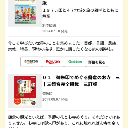
版
１９７ヵ国と４７地域を旅の雑学とともに
解説
旅の図鑑
2024.07.18 発売
今こそ学びたい世界のことを集めました！首都、言語、民族、
宗教、特長、現地の挨拶、誰かに話したくなる旅の雑学も。
詳細を見る
０１ 御朱印でめぐる鎌倉のお寺 三
十三観音完全掲載 三訂版
御朱印
2019.08.07 発売
鎌倉の観光といえば、季節の花とお寺めぐり。それだけではあ
りません。お寺には御朱印があり、これに触れればお寺の全て