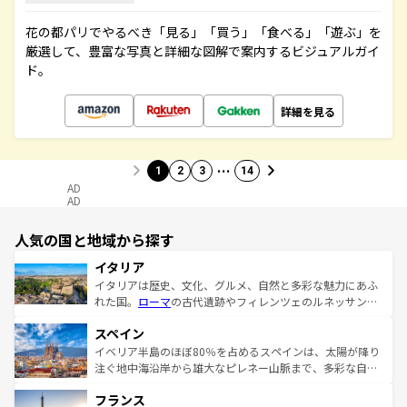
花の都パリでやるべき「見る」「買う」「食べる」「遊ぶ」を
厳選して、豊富な写真と詳細な図解で案内するビジュアルガイ
ド。
詳細を見る
…
1
2
3
14
AD
AD
人気の国と地域から探す
イタリア
イタリアは歴史、文化、グルメ、自然と多彩な魅力にあふ
れた国。
ローマ
の古代遺跡やフィレンツェのルネッサンス
美術、ヴェネツィアの運河など、歴史あるスポットはもち
スペイン
ろん、トスカーナの美しい田園風景やアマルフィ海岸の絶
景など、自然景観も見逃せない。観光の合間には、本場の
イベリア半島のほぼ80％を占めるスペインは、太陽が降り
ピザやパスタなど、絶品のイタリア料理を堪能することも
注ぐ地中海沿岸から雄大なピレネー山脈まで、多彩な自然
できる。朝目覚めてから夜眠るまで、すべての瞬間を楽し
と文化が詰まったヨーロッパ屈指の旅行先だ。多様な地域
フランス
ませてくれるイタリアで、忘れられない旅をしてみよう！
文化が根付くこの国では、情熱的なフラメンコ、熱気あふ