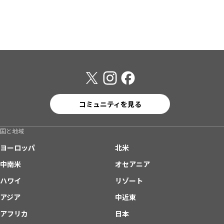
コミュニティを見る
国と地域
ヨーロッパ
北米
中南米
オセアニア
ハワイ
リゾート
アジア
中近東
アフリカ
日本