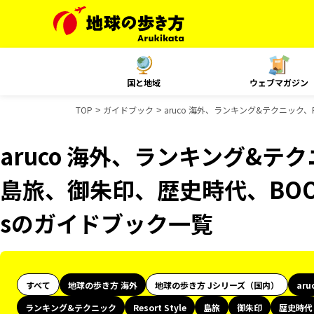
国と地域
ウェブマガジン
TOP
ガイドブック
aruco 海外、ランキング&テクニック、R
aruco 海外、ランキング&テクニッ
島旅、御朱印、歴史時代、BOOK
sのガイドブック一覧
すべて
地球の歩き方 海外
地球の歩き方 Jシリーズ（国内）
aru
ランキング&テクニック
Resort Style
島旅
御朱印
歴史時代