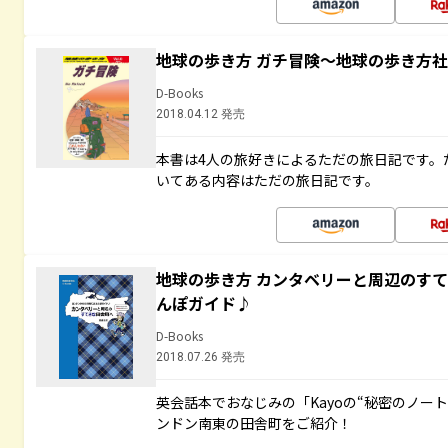
地球の歩き方 ガチ冒険～地球の歩き方
D-Books
2018.04.12 発売
本書は4人の旅好きによるただの旅日記です。
いてある内容はただの旅日記です。
地球の歩き方 カンタベリーと周辺のす
んぽガイド♪
D-Books
2018.07.26 発売
英会話本でおなじみの「Kayoの“秘密のノー
ンドン南東の田舎町をご紹介！