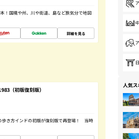
図本！国境や州、川や街道、島など旅気分で地図
詳細を見る
人気ス
-1983（初版復刻版）
球の歩き方インドの初版が復刻版で再登場！ 当時