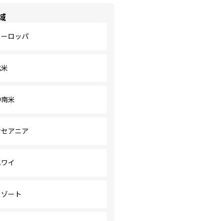
域
ヨーロッパ
北米
中南米
オセアニア
ハワイ
リゾート