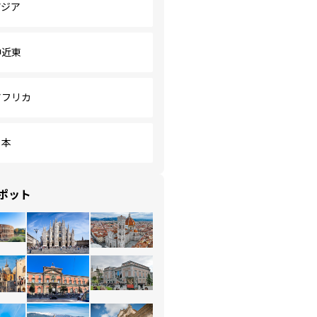
アジア
中近東
アフリカ
日本
ポット