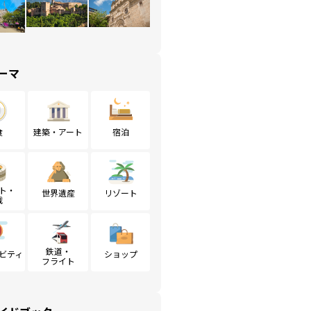
ーマ
食
建築・アート
宿泊
ト・
世界遺産
リゾート
戦
鉄道・
ビティ
ショップ
フライト