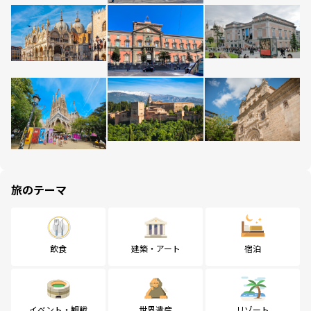
旅のテーマ
飲食
建築・アート
宿泊
イベント・観戦
世界遺産
リゾート