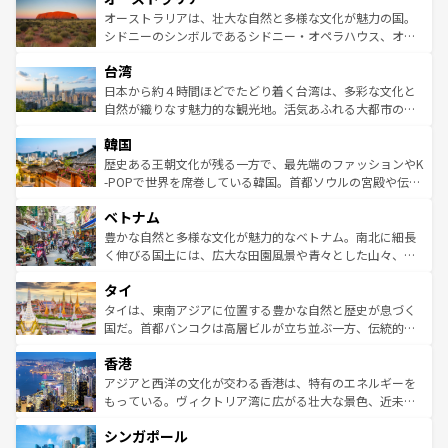
文化が魅力。旅行者はアメリカの各地域で異なる魅力を楽
島だが、静かな自然を求めるならマウイ島やカウアイ島が
オーストラリアは、壮大な自然と多様な文化が魅力の国。
しみながら、その多様性と豊かな歴史を感じることができ
おすすめ。エメラルドグリーンに輝く海をはじめ、豊かな
シドニーのシンボルであるシドニー・オペラハウス、オー
るだろう。車でのロードトリップや列車の旅も、アメリカ
文化や歴史が息づいている。「アロハスピリット」と呼ば
ストラリア東海岸北部に広がる大サンゴ礁地帯グレートバ
ならではの贅沢な旅のスタイルだ。 なお、新着のアメリカ
台湾
れるおもてなしの心で訪れる人々を迎えてくれるハワイの
リアリーフや大陸中央部にそびえるウルル（エアーズロッ
情報は
コンテンツ一覧
を参照してほしい。
人々、おいしいローカルフードやハワイアンミュージッ
ク）、タスマニアの美しい原生林やケアンズの熱帯雨林な
日本から約４時間ほどでたどり着く台湾は、多彩な文化と
ク、伝統的なフラダンスなど、すべてがハワイの魅力を彩
ど、見どころがたくさん。また、カフェやワイン、オージ
自然が織りなす魅力的な観光地。活気あふれる大都市の台
っている。訪れるたびに新しい発見と感動が待っているハ
ービーフなどの食文化も豊かで、美味しいものであふれて
北やノスタルジックな町並みが人気な九份（ジォウフェ
ワイを、存分に味わってほしい。 なお、新着のハワイ情報
韓国
いる。アクティビティも充実しており、サーフィンやダイ
ン）、静ひつな山岳地帯である台湾東部など、都市の喧騒
は
コンテンツ一覧
を参照してほしい。
ビング、ハイキングなど、アウトドア好きにはたまらな
と山間の静けさが共存しており、訪れる人に新しい発見と
歴史ある王朝文化が残る一方で、最先端のファッションやK
い。オーストラリアの多彩な魅力を存分に味わいつくそ
驚きをもたらしてくれる。また、奥深い台湾の食文化も魅
-POPで世界を席巻している韓国。首都ソウルの宮殿や伝統
う。 なお、新着のオーストラリア情報は
コンテンツ一覧
を
力で、夜市などの屋台グルメから高級料理、ヘルシーで美
家屋が並ぶエリアでは韓国の歴史と文化に浸ることがで
参照してほしい。
ベトナム
容にもいいと評判のスイーツなど、バラエティ豊かな料理
き、地方に足を延ばせば四季折々の自然美を楽しむことが
が味わえる。 なお、新着の台湾情報は
コンテンツ一覧
を参
できる。そして、キムチや焼肉、絶品のストリートフード
豊かな自然と多様な文化が魅力的なベトナム。南北に細長
照してほしい。
まで、さまざまな韓国料理が待っている。夜には、韓国な
く伸びる国土には、広大な田園風景や青々とした山々、世
らではのナイトライフも堪能できる。あたたかいホスピタ
界遺産に登録された壮大な自然景観が点在し、都市部では
タイ
リティに包まれながら、韓国の多彩な魅力を心ゆくまで味
急速な発展と共に伝統が息づく。ハノイの古い町並みやホ
わってみてほしい。 なお、新着の韓国情報は
コンテンツ一
ーチミン市のフランス統治時代の建物も、独特の雰囲気を
タイは、東南アジアに位置する豊かな自然と歴史が息づく
覧
を参照してほしい。
醸し出している。また、バラエティの豊かさとおいしさで
国だ。首都バンコクは高層ビルが立ち並ぶ一方、伝統的な
世界中の食通を魅了してやまないベトナム料理も魅力のひ
寺院や市場がいたるところに点在し、古きよき文化と現代
香港
とつ。フォーやバインミー、ベトナムコーヒーなどは、ぜ
の活気が交差している。北部ではチェンマイなどの山岳地
ひ現地で味わいたい。どの地域を訪れてもあたたかい人々
帯で自然と触れ合い、南部ではプーケットやクラビの美し
アジアと西洋の文化が交わる香港は、特有のエネルギーを
が旅行者を迎えてくれるので、きっと忘れられない旅にな
いビーチでリゾート気分を楽しむことができる。タイ料理
もっている。ヴィクトリア湾に広がる壮大な景色、近未来
るはずだ。 なお、新着のベトナム情報は
コンテンツ一覧
を
は世界的に有名で、屋台から高級レストランまで味覚を刺
的なアートスポット、そして歴史と現代が融合した町並
参照してほしい。
シンガポール
激する。気候は一年中温暖で、どの季節にも異なる楽しみ
み、どこを訪れても感動するはず。観光スポットが密集し