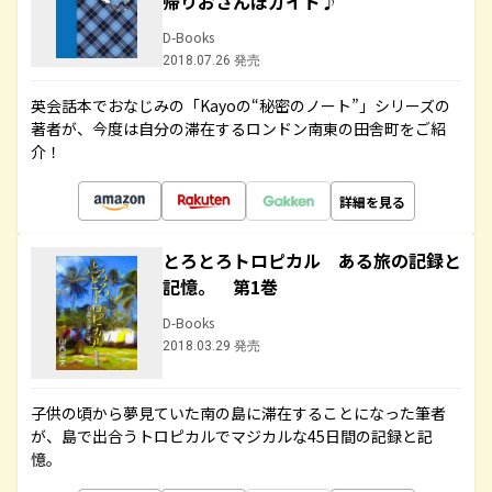
帰りおさんぽガイド♪
D-Books
2018.07.26 発売
英会話本でおなじみの「Kayoの“秘密のノート”」シリーズの
著者が、今度は自分の滞在するロンドン南東の田舎町をご紹
介！
詳細を見る
とろとろトロピカル ある旅の記録と
記憶。 第1巻
D-Books
2018.03.29 発売
子供の頃から夢見ていた南の島に滞在することになった筆者
が、島で出合うトロピカルでマジカルな45日間の記録と記
憶。