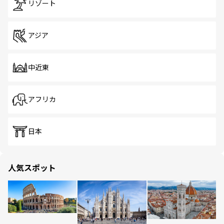
リゾート
アジア
中近東
アフリカ
日本
人気スポット