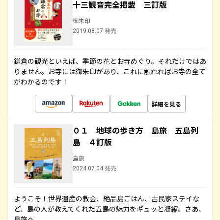
十三観音完全掲載 三訂版
御朱印
2019.08.07 発売
鎌倉の観光といえば、季節の花とお寺めぐり。それだけではあ
りません。お寺には御朱印があり、これに触れればお寺の全て
がわかるのです！
詳細を見る
０１ 地球の歩き方 島旅 五島列
島 ４訂版
島旅
2024.07.04 発売
ようこそ！世界遺産の教会、絶品島ごはん、古民家ステイな
ど、島の人が教えてくれた五島の魅力をギュッと凝縮。さあ、
島旅へ。