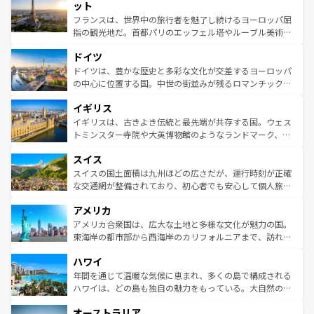
なお、新着のイタリア情報は
コンテンツ一覧
を参照してほ
れる闘牛、そして美味しいタパスが生活の一部となってい
ット
しい。
る。首都マドリードの洗練された雰囲気や、バルセロナの
フランスは、世界中の旅行者を魅了し続けるヨーロッパ屈
アートに溢れた街角から、地方では古代ローマ遺跡や中世
指の観光地だ。首都パリのエッフェル塔やルーブル美術館
の城塞都市、穏やかなビーチリゾートまで多彩な表情を見
といった象徴的なスポットから、田舎町の古風な美しさま
せる。地方によって風土や気候が異なるスペインはその個
ドイツ
で、幅広い魅力が詰まっている。華麗な宮殿、歴史的な大
性で訪れる人を魅了する。 なお、新着のスペイン情報は
コ
聖堂、美しいビーチ、そして豊かな自然が、訪れる者を心
ドイツは、豊かな歴史と多彩な文化が交差するヨーロッパ
ンテンツ一覧
を参照してほしい。
から魅了する。また、フランスは美食の国としても知ら
の中心に位置する国。中世の街並みが残るロマンチック街
れ、フランス料理はユネスコ無形文化遺産にも登録されて
道から、未来を先取りするようなモダンな都市まで多様な
イギリス
いる。シャンパンの発祥地であるランス、プロヴァンスの
顔を持つこの国は、どこを歩いても飽きることがない。ベ
香り高いラベンダー畑など、多彩な楽しみ方が可能だ。さ
ルリンの文化的活気、バイエルン州のアルプスの絶景、そ
イギリスは、古きよき伝統と最先端が共存する国。ウェス
らに、パリ以外の地域にも魅力が溢れており、どの街角に
してライン川沿いのワイン畑といった風景は必見。ビール
トミンスター寺院や大英博物館のようなランドマーク、歴
も豊かな歴史と文化が息づいている。パリ以外の個性あふ
とソーセージを味わいながら地元の人と過ごす楽しい時間
史ある大学都市、美しい丘陵地帯や牧歌的な風景など、エ
れる地方に足を運ぶとそれぞれで全く異なる文化を体験で
スイス
は、お酒好きな人にはぜひ体験してほしい。 なお、新着の
リアごとに異なる魅力がある。また、優雅なアフタヌーン
きるだろう。 なお、新着のフランス情報は
コンテンツ一覧
ドイツ情報は
コンテンツ一覧
を参照してほしい。
ティー、ビール好きにはたまらない英国パブ、サッカー観
スイスの国土面積は九州ほどの広さだが、運行時刻が正確
を参照してほしい。
戦など、本場だからこそできる体験も豊富。イギリスを旅
な交通網が整備されており、初心者でも安心して個人旅行
して楽しみつくそう。 なお、新着のイギリス情報は
コンテ
を楽しめる。日本同様に時刻表どおりの旅が可能だ。中世
アメリカ
ンツ一覧
を参照してほしい。
の建物がそのまま残る町や、スイスならではのユニークな
博物館もあり、アルプス観光だけでなく町歩きも満喫する
アメリカ合衆国は、広大な土地と多様な文化が魅力の国。
ことができる。国民の所得が高いため物価も高いが、旅行
東海岸の都市部から西海岸のカリフォルニアまで、訪れる
者向けの交通パス提供のサービスもあり、うまく活用すれ
場所ごとに異なる風景と体験が待っている。ニューヨーク
ハワイ
ば市内交通費無料で観光を楽しむこともできる。 なお、新
のような巨大都市は、観光、ショッピング、エンターテイ
着のスイス情報は
コンテンツ一覧
を参照してほしい。
ンメントが詰まった刺激的なスポットだ。一方、アメリカ
年間を通じて温暖な気候に恵まれ、多くの島で構成される
西部には大自然が広がり、グランドキャニオンやイエロー
ハワイは、どの島も独自の魅力をもっている。大自然の神
ストーン国立公園といった絶景が堪能できる。さらに、南
秘を感じたいなら、火山が生み出した壮大な景観を誇るハ
オーストラリア
部のニューオーリンズでは、音楽と美食が融合した独特の
ワイ島は見逃せない。また、定番の観光地といえばオアフ