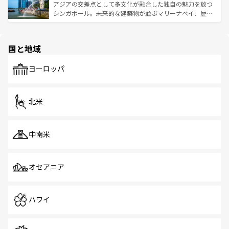
が待っている。親しみやすいタイの人々、仏教を中心とし
ており、効率よく見どころを回れるのも魅力。息をのむよ
アジアの交差点として多文化が融合した独自の魅力を放つ
た文化、そして多様な観光資源が、訪れる旅人を魅了し続
うな絶景から文化的な体験まで、香港を存分に楽しみ尽く
シンガポール。未来的な建築物が並ぶマリーナベイ、歴史
ける。 なお、新着のタイ情報は
コンテンツ一覧
を参照して
そう。 なお、新着の香港情報は
コンテンツ一覧
を参照して
と伝統を感じられるエスニックタウン、多数の緑豊かな公
ほしい。
ほしい。
園や自然保護区など、自然が調和した近代的な景観と文化
の多様性あふれるカラフルな町は、どこを歩いても新しい
国と地域
発見がある。さらに、治安のよさや充実した公共交通機関
も、旅行者にとっては魅力的なポイント。グルメも豊富
で、ホーカーズは地元の風情を楽しめる外せないスポット
ヨーロッパ
だ。訪れる人を飽きさせないシンガポールで、多様な魅力
を体感しよう。 なお、新着のシンガポール情報は
コンテン
ツ一覧
を参照してほしい。
北米
中南米
オセアニア
ハワイ