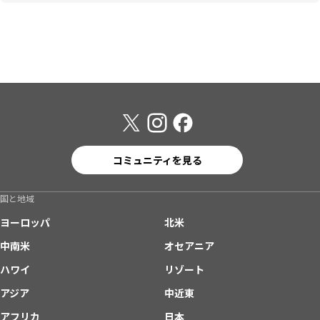
コミュニティを見る
国と地域
ヨーロッパ
北米
中南米
オセアニア
ハワイ
リゾート
アジア
中近東
アフリカ
日本