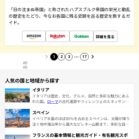
「日の沈まぬ帝国」と称されたハプスブルク帝国の栄光と動乱
の歴史をたどり、今なお各国に残る史跡を巡る歴史を旅するガ
イド。
詳細を見る
…
1
2
3
17
AD
AD
人気の国と地域から探す
イタリア
イタリアは歴史、文化、グルメ、自然と多彩な魅力にあふ
れた国。
ローマ
の古代遺跡やフィレンツェのルネッサンス
美術、ヴェネツィアの運河など、歴史あるスポットはもち
スペイン
ろん、トスカーナの美しい田園風景やアマルフィ海岸の絶
景など、自然景観も見逃せない。観光の合間には、本場の
イベリア半島のほぼ80％を占めるスペインは、太陽が降り
ピザやパスタなど、絶品のイタリア料理を堪能することも
注ぐ地中海沿岸から雄大なピレネー山脈まで、多彩な自然
できる。朝目覚めてから夜眠るまで、すべての瞬間を楽し
と文化が詰まったヨーロッパ屈指の旅行先だ。多様な地域
フランスの基本情報と観光ガイド・有名観光スポ
ませてくれるイタリアで、忘れられない旅をしてみよう！
文化が根付くこの国では、情熱的なフラメンコ、熱気あふ