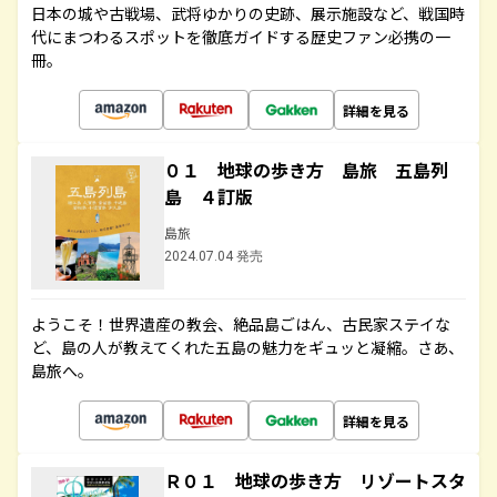
日本の城や古戦場、武将ゆかりの史跡、展示施設など、戦国時
代にまつわるスポットを徹底ガイドする歴史ファン必携の一
冊。
詳細を見る
０１ 地球の歩き方 島旅 五島列
島 ４訂版
島旅
2024.07.04 発売
ようこそ！世界遺産の教会、絶品島ごはん、古民家ステイな
ど、島の人が教えてくれた五島の魅力をギュッと凝縮。さあ、
島旅へ。
詳細を見る
Ｒ０１ 地球の歩き方 リゾートスタ