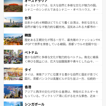
オーストラリア
部のニューオーリンズでは、音楽と美食が融合した独特の
ワイ島は見逃せない。また、定番の観光地といえばオアフ
文化が魅力。旅行者はアメリカの各地域で異なる魅力を楽
島だが、静かな自然を求めるならマウイ島やカウアイ島が
オーストラリアは、壮大な自然と多様な文化が魅力の国。
しみながら、その多様性と豊かな歴史を感じることができ
おすすめ。エメラルドグリーンに輝く海をはじめ、豊かな
シドニーのシンボルであるシドニー・オペラハウス、オー
るだろう。車でのロードトリップや列車の旅も、アメリカ
文化や歴史が息づいている。「アロハスピリット」と呼ば
ストラリア東海岸北部に広がる大サンゴ礁地帯グレートバ
ならではの贅沢な旅のスタイルだ。 なお、新着のアメリカ
台湾
れるおもてなしの心で訪れる人々を迎えてくれるハワイの
リアリーフや大陸中央部にそびえるウルル（エアーズロッ
情報は
コンテンツ一覧
を参照してほしい。
人々、おいしいローカルフードやハワイアンミュージッ
ク）、タスマニアの美しい原生林やケアンズの熱帯雨林な
日本から約４時間ほどでたどり着く台湾は、多彩な文化と
ク、伝統的なフラダンスなど、すべてがハワイの魅力を彩
ど、見どころがたくさん。また、カフェやワイン、オージ
自然が織りなす魅力的な観光地。活気あふれる大都市の台
っている。訪れるたびに新しい発見と感動が待っているハ
ービーフなどの食文化も豊かで、美味しいものであふれて
北やノスタルジックな町並みが人気な九份（ジォウフェ
ワイを、存分に味わってほしい。 なお、新着のハワイ情報
韓国
いる。アクティビティも充実しており、サーフィンやダイ
ン）、静ひつな山岳地帯である台湾東部など、都市の喧騒
は
コンテンツ一覧
を参照してほしい。
ビング、ハイキングなど、アウトドア好きにはたまらな
と山間の静けさが共存しており、訪れる人に新しい発見と
歴史ある王朝文化が残る一方で、最先端のファッションやK
い。オーストラリアの多彩な魅力を存分に味わいつくそ
驚きをもたらしてくれる。また、奥深い台湾の食文化も魅
-POPで世界を席巻している韓国。首都ソウルの宮殿や伝統
う。 なお、新着のオーストラリア情報は
コンテンツ一覧
を
力で、夜市などの屋台グルメから高級料理、ヘルシーで美
家屋が並ぶエリアでは韓国の歴史と文化に浸ることがで
参照してほしい。
ベトナム
容にもいいと評判のスイーツなど、バラエティ豊かな料理
き、地方に足を延ばせば四季折々の自然美を楽しむことが
が味わえる。 なお、新着の台湾情報は
コンテンツ一覧
を参
できる。そして、キムチや焼肉、絶品のストリートフード
豊かな自然と多様な文化が魅力的なベトナム。南北に細長
照してほしい。
まで、さまざまな韓国料理が待っている。夜には、韓国な
く伸びる国土には、広大な田園風景や青々とした山々、世
らではのナイトライフも堪能できる。あたたかいホスピタ
界遺産に登録された壮大な自然景観が点在し、都市部では
タイ
リティに包まれながら、韓国の多彩な魅力を心ゆくまで味
急速な発展と共に伝統が息づく。ハノイの古い町並みやホ
わってみてほしい。 なお、新着の韓国情報は
コンテンツ一
ーチミン市のフランス統治時代の建物も、独特の雰囲気を
タイは、東南アジアに位置する豊かな自然と歴史が息づく
覧
を参照してほしい。
醸し出している。また、バラエティの豊かさとおいしさで
国だ。首都バンコクは高層ビルが立ち並ぶ一方、伝統的な
世界中の食通を魅了してやまないベトナム料理も魅力のひ
寺院や市場がいたるところに点在し、古きよき文化と現代
香港
とつ。フォーやバインミー、ベトナムコーヒーなどは、ぜ
の活気が交差している。北部ではチェンマイなどの山岳地
ひ現地で味わいたい。どの地域を訪れてもあたたかい人々
帯で自然と触れ合い、南部ではプーケットやクラビの美し
アジアと西洋の文化が交わる香港は、特有のエネルギーを
が旅行者を迎えてくれるので、きっと忘れられない旅にな
いビーチでリゾート気分を楽しむことができる。タイ料理
もっている。ヴィクトリア湾に広がる壮大な景色、近未来
るはずだ。 なお、新着のベトナム情報は
コンテンツ一覧
を
は世界的に有名で、屋台から高級レストランまで味覚を刺
的なアートスポット、そして歴史と現代が融合した町並
参照してほしい。
シンガポール
激する。気候は一年中温暖で、どの季節にも異なる楽しみ
み、どこを訪れても感動するはず。観光スポットが密集し