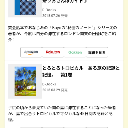
帰りおさんぽガイド♪
D-Books
2018.07.26 発売
英会話本でおなじみの「Kayoの“秘密のノート”」シリーズの
著者が、今度は自分の滞在するロンドン南東の田舎町をご紹
介！
詳細を見る
とろとろトロピカル ある旅の記録と
記憶。 第1巻
D-Books
2018.03.29 発売
子供の頃から夢見ていた南の島に滞在することになった筆者
が、島で出合うトロピカルでマジカルな45日間の記録と記
憶。