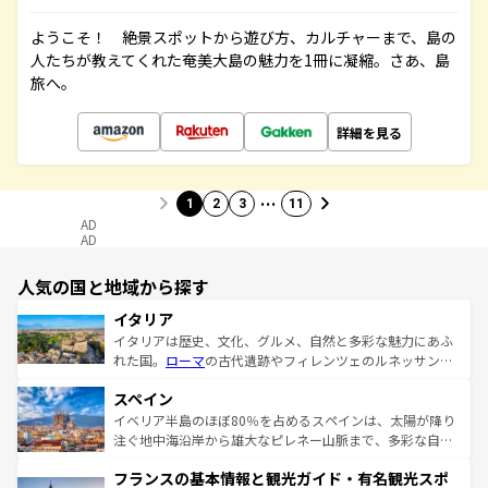
ようこそ！ 絶景スポットから遊び方、カルチャーまで、島の
人たちが教えてくれた奄美大島の魅力を1冊に凝縮。さあ、島
旅へ。
詳細を見る
…
1
2
3
11
AD
AD
人気の国と地域から探す
イタリア
イタリアは歴史、文化、グルメ、自然と多彩な魅力にあふ
れた国。
ローマ
の古代遺跡やフィレンツェのルネッサンス
美術、ヴェネツィアの運河など、歴史あるスポットはもち
スペイン
ろん、トスカーナの美しい田園風景やアマルフィ海岸の絶
景など、自然景観も見逃せない。観光の合間には、本場の
イベリア半島のほぼ80％を占めるスペインは、太陽が降り
ピザやパスタなど、絶品のイタリア料理を堪能することも
注ぐ地中海沿岸から雄大なピレネー山脈まで、多彩な自然
できる。朝目覚めてから夜眠るまで、すべての瞬間を楽し
と文化が詰まったヨーロッパ屈指の旅行先だ。多様な地域
フランスの基本情報と観光ガイド・有名観光スポ
ませてくれるイタリアで、忘れられない旅をしてみよう！
文化が根付くこの国では、情熱的なフラメンコ、熱気あふ