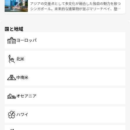
が待っている。親しみやすいタイの人々、仏教を中心とし
ており、効率よく見どころを回れるのも魅力。息をのむよ
アジアの交差点として多文化が融合した独自の魅力を放つ
た文化、そして多様な観光資源が、訪れる旅人を魅了し続
うな絶景から文化的な体験まで、香港を存分に楽しみ尽く
シンガポール。未来的な建築物が並ぶマリーナベイ、歴史
ける。 なお、新着のタイ情報は
コンテンツ一覧
を参照して
そう。 なお、新着の香港情報は
コンテンツ一覧
を参照して
と伝統を感じられるエスニックタウン、多数の緑豊かな公
ほしい。
ほしい。
園や自然保護区など、自然が調和した近代的な景観と文化
の多様性あふれるカラフルな町は、どこを歩いても新しい
国と地域
発見がある。さらに、治安のよさや充実した公共交通機関
も、旅行者にとっては魅力的なポイント。グルメも豊富
で、ホーカーズは地元の風情を楽しめる外せないスポット
ヨーロッパ
だ。訪れる人を飽きさせないシンガポールで、多様な魅力
を体感しよう。 なお、新着のシンガポール情報は
コンテン
ツ一覧
を参照してほしい。
北米
中南米
オセアニア
ハワイ