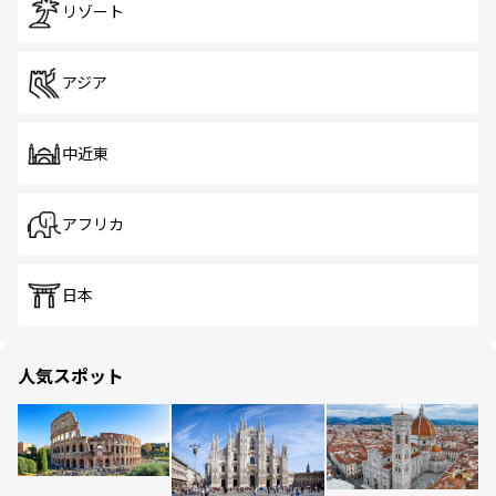
リゾート
アジア
中近東
アフリカ
日本
人気スポット