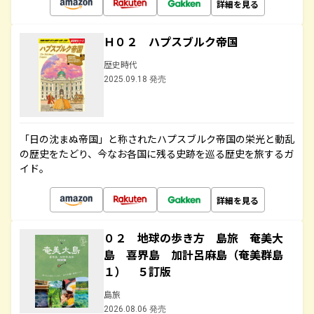
詳細を見る
Ｈ０２ ハプスブルク帝国
歴史時代
2025.09.18 発売
「日の沈まぬ帝国」と称されたハプスブルク帝国の栄光と動乱
の歴史をたどり、今なお各国に残る史跡を巡る歴史を旅するガ
イド。
詳細を見る
０２ 地球の歩き方 島旅 奄美大
島 喜界島 加計呂麻島（奄美群島
１） ５訂版
島旅
2026.08.06 発売