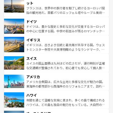
なお、新着のイタリア情報は
コンテンツ一覧
を参照してほ
れる闘牛、そして美味しいタパスが生活の一部となってい
ット
しい。
る。首都マドリードの洗練された雰囲気や、バルセロナの
フランスは、世界中の旅行者を魅了し続けるヨーロッパ屈
アートに溢れた街角から、地方では古代ローマ遺跡や中世
指の観光地だ。首都パリのエッフェル塔やルーブル美術館
の城塞都市、穏やかなビーチリゾートまで多彩な表情を見
といった象徴的なスポットから、田舎町の古風な美しさま
せる。地方によって風土や気候が異なるスペインはその個
ドイツ
で、幅広い魅力が詰まっている。華麗な宮殿、歴史的な大
性で訪れる人を魅了する。 なお、新着のスペイン情報は
コ
聖堂、美しいビーチ、そして豊かな自然が、訪れる者を心
ドイツは、豊かな歴史と多彩な文化が交差するヨーロッパ
ンテンツ一覧
を参照してほしい。
から魅了する。また、フランスは美食の国としても知ら
の中心に位置する国。中世の街並みが残るロマンチック街
れ、フランス料理はユネスコ無形文化遺産にも登録されて
道から、未来を先取りするようなモダンな都市まで多様な
イギリス
いる。シャンパンの発祥地であるランス、プロヴァンスの
顔を持つこの国は、どこを歩いても飽きることがない。ベ
香り高いラベンダー畑など、多彩な楽しみ方が可能だ。さ
ルリンの文化的活気、バイエルン州のアルプスの絶景、そ
イギリスは、古きよき伝統と最先端が共存する国。ウェス
らに、パリ以外の地域にも魅力が溢れており、どの街角に
してライン川沿いのワイン畑といった風景は必見。ビール
トミンスター寺院や大英博物館のようなランドマーク、歴
も豊かな歴史と文化が息づいている。パリ以外の個性あふ
とソーセージを味わいながら地元の人と過ごす楽しい時間
史ある大学都市、美しい丘陵地帯や牧歌的な風景など、エ
れる地方に足を運ぶとそれぞれで全く異なる文化を体験で
スイス
は、お酒好きな人にはぜひ体験してほしい。 なお、新着の
リアごとに異なる魅力がある。また、優雅なアフタヌーン
きるだろう。 なお、新着のフランス情報は
コンテンツ一覧
ドイツ情報は
コンテンツ一覧
を参照してほしい。
ティー、ビール好きにはたまらない英国パブ、サッカー観
スイスの国土面積は九州ほどの広さだが、運行時刻が正確
を参照してほしい。
戦など、本場だからこそできる体験も豊富。イギリスを旅
な交通網が整備されており、初心者でも安心して個人旅行
して楽しみつくそう。 なお、新着のイギリス情報は
コンテ
を楽しめる。日本同様に時刻表どおりの旅が可能だ。中世
アメリカ
ンツ一覧
を参照してほしい。
の建物がそのまま残る町や、スイスならではのユニークな
博物館もあり、アルプス観光だけでなく町歩きも満喫する
アメリカ合衆国は、広大な土地と多様な文化が魅力の国。
ことができる。国民の所得が高いため物価も高いが、旅行
東海岸の都市部から西海岸のカリフォルニアまで、訪れる
者向けの交通パス提供のサービスもあり、うまく活用すれ
場所ごとに異なる風景と体験が待っている。ニューヨーク
ハワイ
ば市内交通費無料で観光を楽しむこともできる。 なお、新
のような巨大都市は、観光、ショッピング、エンターテイ
着のスイス情報は
コンテンツ一覧
を参照してほしい。
ンメントが詰まった刺激的なスポットだ。一方、アメリカ
年間を通じて温暖な気候に恵まれ、多くの島で構成される
西部には大自然が広がり、グランドキャニオンやイエロー
ハワイは、どの島も独自の魅力をもっている。大自然の神
ストーン国立公園といった絶景が堪能できる。さらに、南
秘を感じたいなら、火山が生み出した壮大な景観を誇るハ