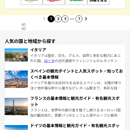
…
1
2
3
7
AD
AD
人気の国と地域から探す
イタリア
イタリアは歴史、文化、グルメ、自然と多彩な魅力にあふ
れた国。
ローマ
の古代遺跡やフィレンツェのルネッサンス
美術、ヴェネツィアの運河など、歴史あるスポットはもち
スペインの観光ポイントと人気スポット・知ってお
ろん、トスカーナの美しい田園風景やアマルフィ海岸の絶
景など、自然景観も見逃せない。観光の合間には、本場の
くべき基本情報
ピザやパスタなど、絶品のイタリア料理を堪能することも
イベリア半島のほぼ80％を占めるスペインは、太陽が降り
できる。朝目覚めてから夜眠るまで、すべての瞬間を楽し
注ぐ地中海沿岸から雄大なピレネー山脈まで、多彩な自然
ませてくれるイタリアで、忘れられない旅をしてみよう！
と文化が詰まったヨーロッパ屈指の旅行先だ。多様な地域
なお、新着のイタリア情報は
コンテンツ一覧
を参照してほ
フランスの基本情報と観光ガイド・有名観光スポ
文化が根付くこの国では、情熱的なフラメンコ、熱気あふ
しい。
れる闘牛、そして美味しいタパスが生活の一部となってい
ット
る。首都マドリードの洗練された雰囲気や、バルセロナの
フランスは、世界中の旅行者を魅了し続けるヨーロッパ屈
アートに溢れた街角から、地方では古代ローマ遺跡や中世
指の観光地だ。首都パリのエッフェル塔やルーブル美術館
の城塞都市、穏やかなビーチリゾートまで多彩な表情を見
といった象徴的なスポットから、田舎町の古風な美しさま
せる。地方によって風土や気候が異なるスペインはその個
ドイツの基本情報と観光ガイド・有名観光スポッ
で、幅広い魅力が詰まっている。華麗な宮殿、歴史的な大
性で訪れる人を魅了する。 なお、新着のスペイン情報は
コ