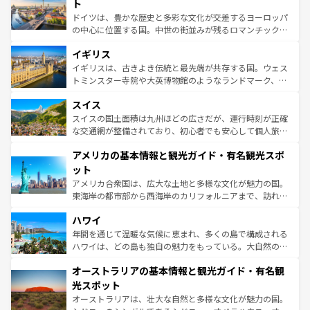
聖堂、美しいビーチ、そして豊かな自然が、訪れる者を心
ト
ンテンツ一覧
を参照してほしい。
から魅了する。また、フランスは美食の国としても知ら
ドイツは、豊かな歴史と多彩な文化が交差するヨーロッパ
れ、フランス料理はユネスコ無形文化遺産にも登録されて
の中心に位置する国。中世の街並みが残るロマンチック街
いる。シャンパンの発祥地であるランス、プロヴァンスの
道から、未来を先取りするようなモダンな都市まで多様な
香り高いラベンダー畑など、多彩な楽しみ方が可能だ。さ
イギリス
顔を持つこの国は、どこを歩いても飽きることがない。ベ
らに、パリ以外の地域にも魅力が溢れており、どの街角に
ルリンの文化的活気、バイエルン州のアルプスの絶景、そ
イギリスは、古きよき伝統と最先端が共存する国。ウェス
も豊かな歴史と文化が息づいている。パリ以外の個性あふ
してライン川沿いのワイン畑といった風景は必見。ビール
トミンスター寺院や大英博物館のようなランドマーク、歴
れる地方に足を運ぶとそれぞれで全く異なる文化を体験で
とソーセージを味わいながら地元の人と過ごす楽しい時間
史ある大学都市、美しい丘陵地帯や牧歌的な風景など、エ
きるだろう。 なお、新着のフランス情報は
コンテンツ一覧
スイス
は、お酒好きな人にはぜひ体験してほしい。 なお、新着の
リアごとに異なる魅力がある。また、優雅なアフタヌーン
を参照してほしい。
ドイツ情報は
コンテンツ一覧
を参照してほしい。
ティー、ビール好きにはたまらない英国パブ、サッカー観
スイスの国土面積は九州ほどの広さだが、運行時刻が正確
戦など、本場だからこそできる体験も豊富。イギリスを旅
な交通網が整備されており、初心者でも安心して個人旅行
して楽しみつくそう。 なお、新着のイギリス情報は
コンテ
を楽しめる。日本同様に時刻表どおりの旅が可能だ。中世
アメリカの基本情報と観光ガイド・有名観光スポ
ンツ一覧
を参照してほしい。
の建物がそのまま残る町や、スイスならではのユニークな
博物館もあり、アルプス観光だけでなく町歩きも満喫する
ット
ことができる。国民の所得が高いため物価も高いが、旅行
アメリカ合衆国は、広大な土地と多様な文化が魅力の国。
者向けの交通パス提供のサービスもあり、うまく活用すれ
東海岸の都市部から西海岸のカリフォルニアまで、訪れる
ば市内交通費無料で観光を楽しむこともできる。 なお、新
場所ごとに異なる風景と体験が待っている。ニューヨーク
着のスイス情報は
コンテンツ一覧
を参照してほしい。
ハワイ
のような巨大都市は、観光、ショッピング、エンターテイ
ンメントが詰まった刺激的なスポットだ。一方、アメリカ
年間を通じて温暖な気候に恵まれ、多くの島で構成される
西部には大自然が広がり、グランドキャニオンやイエロー
ハワイは、どの島も独自の魅力をもっている。大自然の神
ストーン国立公園といった絶景が堪能できる。さらに、南
秘を感じたいなら、火山が生み出した壮大な景観を誇るハ
オーストラリアの基本情報と観光ガイド・有名観
部のニューオーリンズでは、音楽と美食が融合した独特の
ワイ島は見逃せない。また、定番の観光地といえばオアフ
文化が魅力。旅行者はアメリカの各地域で異なる魅力を楽
島だが、静かな自然を求めるならマウイ島やカウアイ島が
光スポット
しみながら、その多様性と豊かな歴史を感じることができ
おすすめ。エメラルドグリーンに輝く海をはじめ、豊かな
オーストラリアは、壮大な自然と多様な文化が魅力の国。
るだろう。車でのロードトリップや列車の旅も、アメリカ
文化や歴史が息づいている。「アロハスピリット」と呼ば