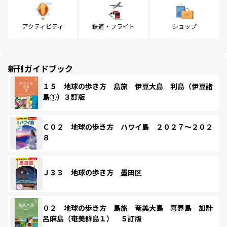
アクティビティ
鉄道・フライト
ショップ
新刊ガイドブック
１５ 地球の歩き方 島旅 伊豆大島 利島（伊豆諸
島①）３訂版
Ｃ０２ 地球の歩き方 ハワイ島 ２０２７～２０２
８
Ｊ３３ 地球の歩き方 墨田区
０２ 地球の歩き方 島旅 奄美大島 喜界島 加計
呂麻島（奄美群島１） ５訂版