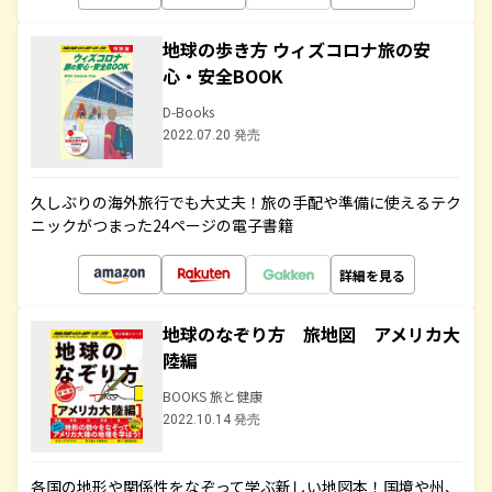
地球の歩き方 ウィズコロナ旅の安
心・安全BOOK
D-Books
2022.07.20 発売
久しぶりの海外旅行でも大丈夫！旅の手配や準備に使えるテク
ニックがつまった24ページの電子書籍
詳細を見る
地球のなぞり方 旅地図 アメリカ大
陸編
BOOKS 旅と健康
2022.10.14 発売
各国の地形や関係性をなぞって学ぶ新しい地図本！国境や州、