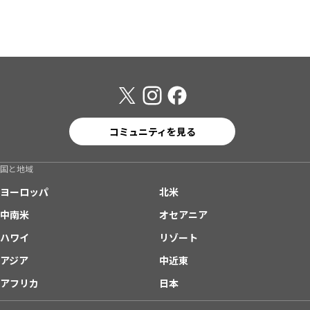
コミュニティを見る
国と地域
ヨーロッパ
北米
中南米
オセアニア
ハワイ
リゾート
アジア
中近東
アフリカ
日本