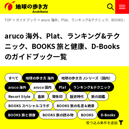
TOP
ガイドブック
aruco 海外、Plat、ランキング&テクニック、BOOKS 
aruco 海外、Plat、ランキング&テク
ニック、BOOKS 旅と健康、D-Books
のガイドブック一覧
すべて
地球の歩き方 海外
地球の歩き方 Jシリーズ（国内）
aruco 海外
aruco 国内
Plat
ランキング&テクニック
Resort Style
島旅
御朱印
歴史時代
旅の図鑑
BOOKS スペシャルコラボ
BOOKS 旅の名言＆絶景
BOOKS 旅と健康
BOOKS 旅の読み物
BOOKS
D-Books
絞り込み条件を追加