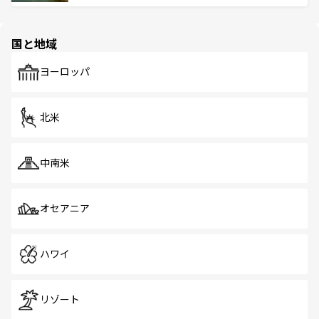
ける。 なお、新着のタイ情報は
コンテンツ一覧
を参照して
そう。 なお、新着の香港情報は
コンテンツ一覧
を参照して
と伝統を感じられるエスニックタウン、多数の緑豊かな公
ほしい。
ほしい。
園や自然保護区など、自然が調和した近代的な景観と文化
の多様性あふれるカラフルな町は、どこを歩いても新しい
国と地域
発見がある。さらに、治安のよさや充実した公共交通機関
も、旅行者にとっては魅力的なポイント。グルメも豊富
で、ホーカーズは地元の風情を楽しめる外せないスポット
ヨーロッパ
だ。訪れる人を飽きさせないシンガポールで、多様な魅力
を体感しよう。 なお、新着のシンガポール情報は
コンテン
ツ一覧
を参照してほしい。
北米
中南米
オセアニア
ハワイ
リゾート