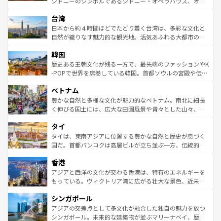
シドニーのシンボルであるシドニー・オペラハウス、オー
ならではの贅沢な旅のスタイルだ。 なお、新着のアメリカ
れるおもてなしの心で訪れる人々を迎えてくれるハワイの
ストラリア東海岸北部に広がる大サンゴ礁地帯グレートバ
情報は
コンテンツ一覧
を参照してほしい。
人々、おいしいローカルフードやハワイアンミュージッ
台湾
リアリーフや大陸中央部にそびえるウルル（エアーズロッ
ク、伝統的なフラダンスなど、すべてがハワイの魅力を彩
ク）、タスマニアの美しい原生林やケアンズの熱帯雨林な
日本から約４時間ほどでたどり着く台湾は、多彩な文化と
っている。訪れるたびに新しい発見と感動が待っているハ
ど、見どころがたくさん。また、カフェやワイン、オージ
自然が織りなす魅力的な観光地。活気あふれる大都市の台
ワイを、存分に味わってほしい。 なお、新着のハワイ情報
ービーフなどの食文化も豊かで、美味しいものであふれて
北やノスタルジックな町並みが人気な九份（ジォウフェ
は
コンテンツ一覧
を参照してほしい。
韓国
いる。アクティビティも充実しており、サーフィンやダイ
ン）、静ひつな山岳地帯である台湾東部など、都市の喧騒
ビング、ハイキングなど、アウトドア好きにはたまらな
と山間の静けさが共存しており、訪れる人に新しい発見と
歴史ある王朝文化が残る一方で、最先端のファッションやK
い。オーストラリアの多彩な魅力を存分に味わいつくそ
驚きをもたらしてくれる。また、奥深い台湾の食文化も魅
-POPで世界を席巻している韓国。首都ソウルの宮殿や伝統
う。 なお、新着のオーストラリア情報は
コンテンツ一覧
を
力で、夜市などの屋台グルメから高級料理、ヘルシーで美
家屋が並ぶエリアでは韓国の歴史と文化に浸ることがで
参照してほしい。
ベトナム
容にもいいと評判のスイーツなど、バラエティ豊かな料理
き、地方に足を延ばせば四季折々の自然美を楽しむことが
が味わえる。 なお、新着の台湾情報は
コンテンツ一覧
を参
できる。そして、キムチや焼肉、絶品のストリートフード
豊かな自然と多様な文化が魅力的なベトナム。南北に細長
照してほしい。
まで、さまざまな韓国料理が待っている。夜には、韓国な
く伸びる国土には、広大な田園風景や青々とした山々、世
らではのナイトライフも堪能できる。あたたかいホスピタ
界遺産に登録された壮大な自然景観が点在し、都市部では
タイ
リティに包まれながら、韓国の多彩な魅力を心ゆくまで味
急速な発展と共に伝統が息づく。ハノイの古い町並みやホ
わってみてほしい。 なお、新着の韓国情報は
コンテンツ一
ーチミン市のフランス統治時代の建物も、独特の雰囲気を
タイは、東南アジアに位置する豊かな自然と歴史が息づく
覧
を参照してほしい。
醸し出している。また、バラエティの豊かさとおいしさで
国だ。首都バンコクは高層ビルが立ち並ぶ一方、伝統的な
世界中の食通を魅了してやまないベトナム料理も魅力のひ
寺院や市場がいたるところに点在し、古きよき文化と現代
香港
とつ。フォーやバインミー、ベトナムコーヒーなどは、ぜ
の活気が交差している。北部ではチェンマイなどの山岳地
ひ現地で味わいたい。どの地域を訪れてもあたたかい人々
帯で自然と触れ合い、南部ではプーケットやクラビの美し
アジアと西洋の文化が交わる香港は、特有のエネルギーを
が旅行者を迎えてくれるので、きっと忘れられない旅にな
いビーチでリゾート気分を楽しむことができる。タイ料理
もっている。ヴィクトリア湾に広がる壮大な景色、近未来
るはずだ。 なお、新着のベトナム情報は
コンテンツ一覧
を
は世界的に有名で、屋台から高級レストランまで味覚を刺
的なアートスポット、そして歴史と現代が融合した町並
参照してほしい。
シンガポール
激する。気候は一年中温暖で、どの季節にも異なる楽しみ
み、どこを訪れても感動するはず。観光スポットが密集し
が待っている。親しみやすいタイの人々、仏教を中心とし
ており、効率よく見どころを回れるのも魅力。息をのむよ
アジアの交差点として多文化が融合した独自の魅力を放つ
た文化、そして多様な観光資源が、訪れる旅人を魅了し続
うな絶景から文化的な体験まで、香港を存分に楽しみ尽く
シンガポール。未来的な建築物が並ぶマリーナベイ、歴史