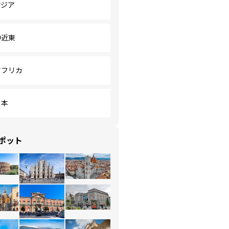
アジア
中近東
アフリカ
日本
ポット