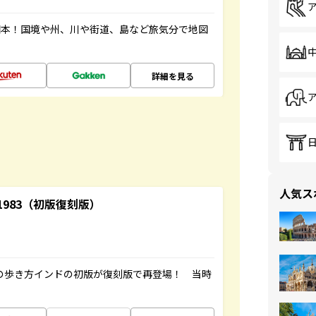
図本！国境や州、川や街道、島など旅気分で地図
詳細を見る
人気ス
-1983（初版復刻版）
球の歩き方インドの初版が復刻版で再登場！ 当時