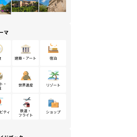
ーマ
食
建築・アート
宿泊
ト・
世界遺産
リゾート
戦
鉄道・
ビティ
ショップ
フライト