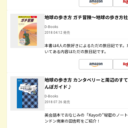
地球の歩き方 ガチ冒険～地球の歩き方
D-Books
2018.04.12 発売
本書は4人の旅好きによるただの旅日記です。
いてある内容はただの旅日記です。
地球の歩き方 カンタベリーと周辺のす
んぽガイド♪
D-Books
2018.07.26 発売
英会話本でおなじみの「Kayoの“秘密のノー
ンドン南東の田舎町をご紹介！