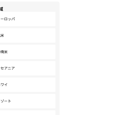
域
ヨーロッパ
北米
中南米
オセアニア
ハワイ
リゾート