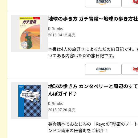
地球の歩き方 ガチ冒険～地球の歩き方
D-Books
2018.04.12 発売
本書は4人の旅好きによるただの旅日記です。
いてある内容はただの旅日記です。
地球の歩き方 カンタベリーと周辺のす
んぽガイド♪
D-Books
2018.07.26 発売
英会話本でおなじみの「Kayoの“秘密のノー
ンドン南東の田舎町をご紹介！