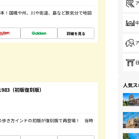
図本！国境や州、川や街道、島など旅気分で地図
詳細を見る
人気ス
-1983（初版復刻版）
球の歩き方インドの初版が復刻版で再登場！ 当時