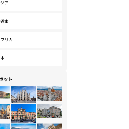
アジア
中近東
アフリカ
日本
ポット