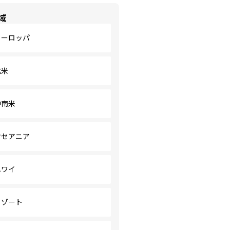
域
ヨーロッパ
北米
中南米
オセアニア
ハワイ
リゾート