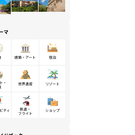
ーマ
食
建築・アート
宿泊
ト・
世界遺産
リゾート
戦
鉄道・
ビティ
ショップ
フライト