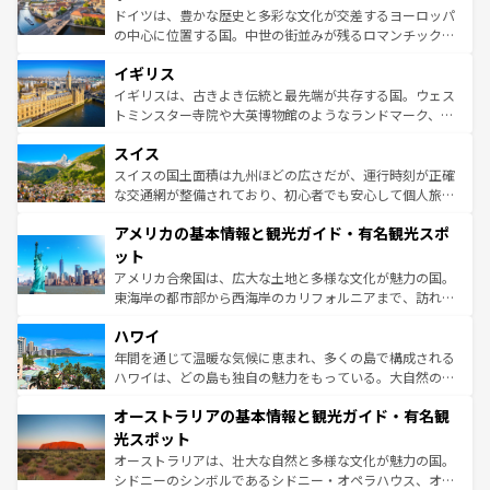
ンテンツ一覧
を参照してほしい。
から魅了する。また、フランスは美食の国としても知ら
ドイツは、豊かな歴史と多彩な文化が交差するヨーロッパ
れ、フランス料理はユネスコ無形文化遺産にも登録されて
の中心に位置する国。中世の街並みが残るロマンチック街
いる。シャンパンの発祥地であるランス、プロヴァンスの
道から、未来を先取りするようなモダンな都市まで多様な
香り高いラベンダー畑など、多彩な楽しみ方が可能だ。さ
イギリス
顔を持つこの国は、どこを歩いても飽きることがない。ベ
らに、パリ以外の地域にも魅力が溢れており、どの街角に
ルリンの文化的活気、バイエルン州のアルプスの絶景、そ
イギリスは、古きよき伝統と最先端が共存する国。ウェス
も豊かな歴史と文化が息づいている。パリ以外の個性あふ
してライン川沿いのワイン畑といった風景は必見。ビール
トミンスター寺院や大英博物館のようなランドマーク、歴
れる地方に足を運ぶとそれぞれで全く異なる文化を体験で
とソーセージを味わいながら地元の人と過ごす楽しい時間
史ある大学都市、美しい丘陵地帯や牧歌的な風景など、エ
きるだろう。 なお、新着のフランス情報は
コンテンツ一覧
スイス
は、お酒好きな人にはぜひ体験してほしい。 なお、新着の
リアごとに異なる魅力がある。また、優雅なアフタヌーン
を参照してほしい。
ドイツ情報は
コンテンツ一覧
を参照してほしい。
ティー、ビール好きにはたまらない英国パブ、サッカー観
スイスの国土面積は九州ほどの広さだが、運行時刻が正確
戦など、本場だからこそできる体験も豊富。イギリスを旅
な交通網が整備されており、初心者でも安心して個人旅行
して楽しみつくそう。 なお、新着のイギリス情報は
コンテ
を楽しめる。日本同様に時刻表どおりの旅が可能だ。中世
アメリカの基本情報と観光ガイド・有名観光スポ
ンツ一覧
を参照してほしい。
の建物がそのまま残る町や、スイスならではのユニークな
博物館もあり、アルプス観光だけでなく町歩きも満喫する
ット
ことができる。国民の所得が高いため物価も高いが、旅行
アメリカ合衆国は、広大な土地と多様な文化が魅力の国。
者向けの交通パス提供のサービスもあり、うまく活用すれ
東海岸の都市部から西海岸のカリフォルニアまで、訪れる
ば市内交通費無料で観光を楽しむこともできる。 なお、新
場所ごとに異なる風景と体験が待っている。ニューヨーク
着のスイス情報は
コンテンツ一覧
を参照してほしい。
ハワイ
のような巨大都市は、観光、ショッピング、エンターテイ
ンメントが詰まった刺激的なスポットだ。一方、アメリカ
年間を通じて温暖な気候に恵まれ、多くの島で構成される
西部には大自然が広がり、グランドキャニオンやイエロー
ハワイは、どの島も独自の魅力をもっている。大自然の神
ストーン国立公園といった絶景が堪能できる。さらに、南
秘を感じたいなら、火山が生み出した壮大な景観を誇るハ
オーストラリアの基本情報と観光ガイド・有名観
部のニューオーリンズでは、音楽と美食が融合した独特の
ワイ島は見逃せない。また、定番の観光地といえばオアフ
文化が魅力。旅行者はアメリカの各地域で異なる魅力を楽
島だが、静かな自然を求めるならマウイ島やカウアイ島が
光スポット
しみながら、その多様性と豊かな歴史を感じることができ
おすすめ。エメラルドグリーンに輝く海をはじめ、豊かな
オーストラリアは、壮大な自然と多様な文化が魅力の国。
るだろう。車でのロードトリップや列車の旅も、アメリカ
文化や歴史が息づいている。「アロハスピリット」と呼ば
シドニーのシンボルであるシドニー・オペラハウス、オー