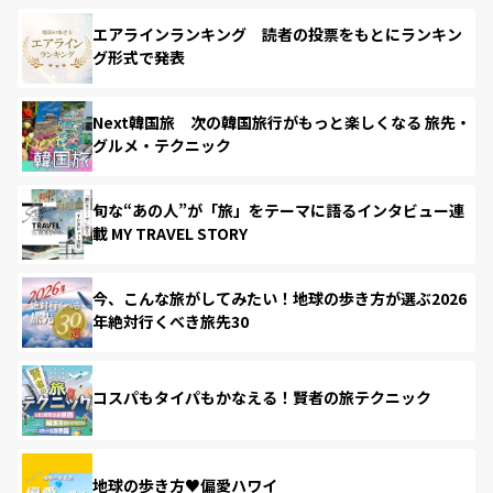
エアラインランキング 読者の投票をもとにランキン
グ形式で発表
Next韓国旅 次の韓国旅行がもっと楽しくなる 旅先・
グルメ・テクニック
旬な“あの人”が「旅」をテーマに語るインタビュー連
載 MY TRAVEL STORY
今、こんな旅がしてみたい！地球の歩き方が選ぶ2026
年絶対行くべき旅先30
コスパもタイパもかなえる！賢者の旅テクニック
地球の歩き方♥偏愛ハワイ