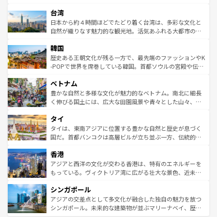
ならではの贅沢な旅のスタイルだ。 なお、新着のアメリカ
れるおもてなしの心で訪れる人々を迎えてくれるハワイの
ストラリア東海岸北部に広がる大サンゴ礁地帯グレートバ
情報は
コンテンツ一覧
を参照してほしい。
人々、おいしいローカルフードやハワイアンミュージッ
台湾
リアリーフや大陸中央部にそびえるウルル（エアーズロッ
ク、伝統的なフラダンスなど、すべてがハワイの魅力を彩
ク）、タスマニアの美しい原生林やケアンズの熱帯雨林な
日本から約４時間ほどでたどり着く台湾は、多彩な文化と
っている。訪れるたびに新しい発見と感動が待っているハ
ど、見どころがたくさん。また、カフェやワイン、オージ
自然が織りなす魅力的な観光地。活気あふれる大都市の台
ワイを、存分に味わってほしい。 なお、新着のハワイ情報
ービーフなどの食文化も豊かで、美味しいものであふれて
北やノスタルジックな町並みが人気な九份（ジォウフェ
は
コンテンツ一覧
を参照してほしい。
韓国
いる。アクティビティも充実しており、サーフィンやダイ
ン）、静ひつな山岳地帯である台湾東部など、都市の喧騒
ビング、ハイキングなど、アウトドア好きにはたまらな
と山間の静けさが共存しており、訪れる人に新しい発見と
歴史ある王朝文化が残る一方で、最先端のファッションやK
い。オーストラリアの多彩な魅力を存分に味わいつくそ
驚きをもたらしてくれる。また、奥深い台湾の食文化も魅
-POPで世界を席巻している韓国。首都ソウルの宮殿や伝統
う。 なお、新着のオーストラリア情報は
コンテンツ一覧
を
力で、夜市などの屋台グルメから高級料理、ヘルシーで美
家屋が並ぶエリアでは韓国の歴史と文化に浸ることがで
参照してほしい。
ベトナム
容にもいいと評判のスイーツなど、バラエティ豊かな料理
き、地方に足を延ばせば四季折々の自然美を楽しむことが
が味わえる。 なお、新着の台湾情報は
コンテンツ一覧
を参
できる。そして、キムチや焼肉、絶品のストリートフード
豊かな自然と多様な文化が魅力的なベトナム。南北に細長
照してほしい。
まで、さまざまな韓国料理が待っている。夜には、韓国な
く伸びる国土には、広大な田園風景や青々とした山々、世
らではのナイトライフも堪能できる。あたたかいホスピタ
界遺産に登録された壮大な自然景観が点在し、都市部では
タイ
リティに包まれながら、韓国の多彩な魅力を心ゆくまで味
急速な発展と共に伝統が息づく。ハノイの古い町並みやホ
わってみてほしい。 なお、新着の韓国情報は
コンテンツ一
ーチミン市のフランス統治時代の建物も、独特の雰囲気を
タイは、東南アジアに位置する豊かな自然と歴史が息づく
覧
を参照してほしい。
醸し出している。また、バラエティの豊かさとおいしさで
国だ。首都バンコクは高層ビルが立ち並ぶ一方、伝統的な
世界中の食通を魅了してやまないベトナム料理も魅力のひ
寺院や市場がいたるところに点在し、古きよき文化と現代
香港
とつ。フォーやバインミー、ベトナムコーヒーなどは、ぜ
の活気が交差している。北部ではチェンマイなどの山岳地
ひ現地で味わいたい。どの地域を訪れてもあたたかい人々
帯で自然と触れ合い、南部ではプーケットやクラビの美し
アジアと西洋の文化が交わる香港は、特有のエネルギーを
が旅行者を迎えてくれるので、きっと忘れられない旅にな
いビーチでリゾート気分を楽しむことができる。タイ料理
もっている。ヴィクトリア湾に広がる壮大な景色、近未来
るはずだ。 なお、新着のベトナム情報は
コンテンツ一覧
を
は世界的に有名で、屋台から高級レストランまで味覚を刺
的なアートスポット、そして歴史と現代が融合した町並
参照してほしい。
シンガポール
激する。気候は一年中温暖で、どの季節にも異なる楽しみ
み、どこを訪れても感動するはず。観光スポットが密集し
が待っている。親しみやすいタイの人々、仏教を中心とし
ており、効率よく見どころを回れるのも魅力。息をのむよ
アジアの交差点として多文化が融合した独自の魅力を放つ
た文化、そして多様な観光資源が、訪れる旅人を魅了し続
うな絶景から文化的な体験まで、香港を存分に楽しみ尽く
シンガポール。未来的な建築物が並ぶマリーナベイ、歴史
ける。 なお、新着のタイ情報は
コンテンツ一覧
を参照して
そう。 なお、新着の香港情報は
コンテンツ一覧
を参照して
と伝統を感じられるエスニックタウン、多数の緑豊かな公