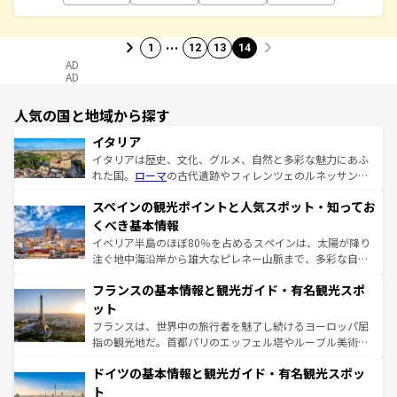
…
1
12
13
14
AD
AD
人気の国と地域から探す
イタリア
イタリアは歴史、文化、グルメ、自然と多彩な魅力にあふ
れた国。
ローマ
の古代遺跡やフィレンツェのルネッサンス
美術、ヴェネツィアの運河など、歴史あるスポットはもち
スペインの観光ポイントと人気スポット・知ってお
ろん、トスカーナの美しい田園風景やアマルフィ海岸の絶
景など、自然景観も見逃せない。観光の合間には、本場の
くべき基本情報
ピザやパスタなど、絶品のイタリア料理を堪能することも
イベリア半島のほぼ80％を占めるスペインは、太陽が降り
できる。朝目覚めてから夜眠るまで、すべての瞬間を楽し
注ぐ地中海沿岸から雄大なピレネー山脈まで、多彩な自然
ませてくれるイタリアで、忘れられない旅をしてみよう！
と文化が詰まったヨーロッパ屈指の旅行先だ。多様な地域
なお、新着のイタリア情報は
コンテンツ一覧
を参照してほ
フランスの基本情報と観光ガイド・有名観光スポ
文化が根付くこの国では、情熱的なフラメンコ、熱気あふ
しい。
れる闘牛、そして美味しいタパスが生活の一部となってい
ット
る。首都マドリードの洗練された雰囲気や、バルセロナの
フランスは、世界中の旅行者を魅了し続けるヨーロッパ屈
アートに溢れた街角から、地方では古代ローマ遺跡や中世
指の観光地だ。首都パリのエッフェル塔やルーブル美術館
の城塞都市、穏やかなビーチリゾートまで多彩な表情を見
といった象徴的なスポットから、田舎町の古風な美しさま
せる。地方によって風土や気候が異なるスペインはその個
ドイツの基本情報と観光ガイド・有名観光スポッ
で、幅広い魅力が詰まっている。華麗な宮殿、歴史的な大
性で訪れる人を魅了する。 なお、新着のスペイン情報は
コ
聖堂、美しいビーチ、そして豊かな自然が、訪れる者を心
ト