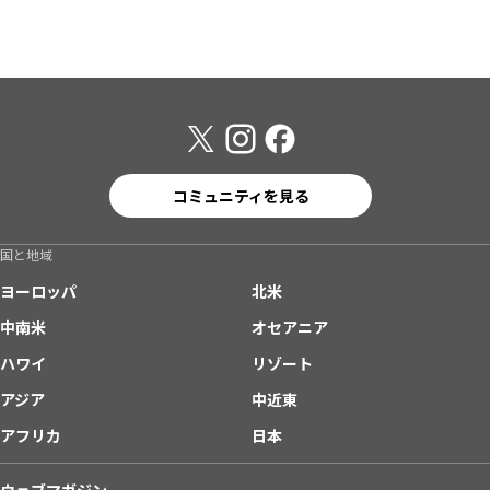
コミュニティを見る
国と地域
ヨーロッパ
北米
中南米
オセアニア
ハワイ
リゾート
アジア
中近東
アフリカ
日本
ウェブマガジン