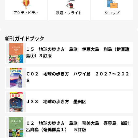
アクティビティ
鉄道・フライト
ショップ
新刊ガイドブック
１５ 地球の歩き方 島旅 伊豆大島 利島（伊豆諸
島①）３訂版
Ｃ０２ 地球の歩き方 ハワイ島 ２０２７～２０２
８
Ｊ３３ 地球の歩き方 墨田区
０２ 地球の歩き方 島旅 奄美大島 喜界島 加計
呂麻島（奄美群島１） ５訂版