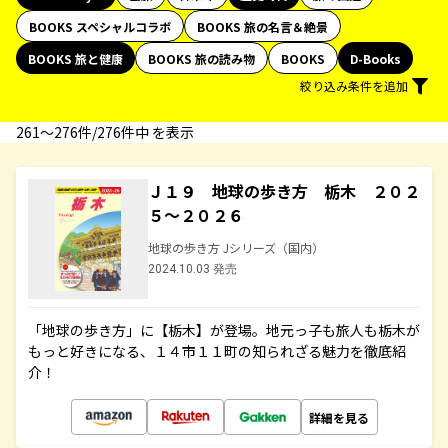
BOOKS スペシャルコラボ
BOOKS 旅の名言＆絶景
BOOKS 旅と健康
BOOKS 旅の読み物
BOOKS
D-Books
絞り込み条件を追加
261〜276件/276件中 を表示
Ｊ１９ 地球の歩き方 栃木 ２０２
５～２０２６
地球の歩き方 Jシリーズ（国内）
2024.10.03 発売
「地球の歩き方」に【栃木】が登場。地元っ子も旅人も栃木が
もっと好きになる、１４市１１町の知られざる魅力を徹底紹
介！
詳細を見る