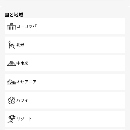
ほしい。
ほしい。
園や自然保護区など、自然が調和した近代的な景観と文化
の多様性あふれるカラフルな町は、どこを歩いても新しい
国と地域
発見がある。さらに、治安のよさや充実した公共交通機関
も、旅行者にとっては魅力的なポイント。グルメも豊富
で、ホーカーズは地元の風情を楽しめる外せないスポット
ヨーロッパ
だ。訪れる人を飽きさせないシンガポールで、多様な魅力
を体感しよう。 なお、新着のシンガポール情報は
コンテン
ツ一覧
を参照してほしい。
北米
中南米
オセアニア
ハワイ
リゾート