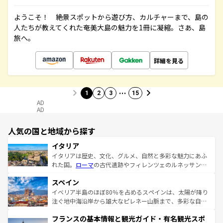
ようこそ！ 絶景スポットから遊び方、カルチャーまで、島の
人たちが教えてくれた奄美大島の魅力を1冊に凝縮。さあ、島
旅へ。
詳細を見る
…
1
2
3
15
AD
AD
人気の国と地域から探す
イタリア
イタリアは歴史、文化、グルメ、自然と多彩な魅力にあふ
れた国。
ローマ
の古代遺跡やフィレンツェのルネッサンス
美術、ヴェネツィアの運河など、歴史あるスポットはもち
スペイン
ろん、トスカーナの美しい田園風景やアマルフィ海岸の絶
景など、自然景観も見逃せない。観光の合間には、本場の
イベリア半島のほぼ80％を占めるスペインは、太陽が降り
ピザやパスタなど、絶品のイタリア料理を堪能することも
注ぐ地中海沿岸から雄大なピレネー山脈まで、多彩な自然
できる。朝目覚めてから夜眠るまで、すべての瞬間を楽し
と文化が詰まったヨーロッパ屈指の旅行先だ。多様な地域
フランスの基本情報と観光ガイド・有名観光スポ
ませてくれるイタリアで、忘れられない旅をしてみよう！
文化が根付くこの国では、情熱的なフラメンコ、熱気あふ