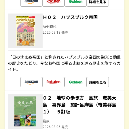
詳細を見る
Ｈ０２ ハプスブルク帝国
歴史時代
2025.09.18 発売
「日の沈まぬ帝国」と称されたハプスブルク帝国の栄光と動乱
の歴史をたどり、今なお各国に残る史跡を巡る歴史を旅するガ
イド。
詳細を見る
０２ 地球の歩き方 島旅 奄美大
島 喜界島 加計呂麻島（奄美群島
１） ５訂版
島旅
2026.08.06 発売