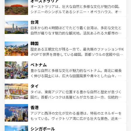
オーストラリア
部のニューオーリンズでは、音楽と美食が融合した独特の
ワイ島は見逃せない。また、定番の観光地といえばオアフ
文化が魅力。旅行者はアメリカの各地域で異なる魅力を楽
島だが、静かな自然を求めるならマウイ島やカウアイ島が
オーストラリアは、壮大な自然と多様な文化が魅力の国。
しみながら、その多様性と豊かな歴史を感じることができ
おすすめ。エメラルドグリーンに輝く海をはじめ、豊かな
シドニーのシンボルであるシドニー・オペラハウス、オー
るだろう。車でのロードトリップや列車の旅も、アメリカ
文化や歴史が息づいている。「アロハスピリット」と呼ば
ストラリア東海岸北部に広がる大サンゴ礁地帯グレートバ
ならではの贅沢な旅のスタイルだ。 なお、新着のアメリカ
台湾
れるおもてなしの心で訪れる人々を迎えてくれるハワイの
リアリーフや大陸中央部にそびえるウルル（エアーズロッ
情報は
コンテンツ一覧
を参照してほしい。
人々、おいしいローカルフードやハワイアンミュージッ
ク）、タスマニアの美しい原生林やケアンズの熱帯雨林な
日本から約４時間ほどでたどり着く台湾は、多彩な文化と
ク、伝統的なフラダンスなど、すべてがハワイの魅力を彩
ど、見どころがたくさん。また、カフェやワイン、オージ
自然が織りなす魅力的な観光地。活気あふれる大都市の台
っている。訪れるたびに新しい発見と感動が待っているハ
ービーフなどの食文化も豊かで、美味しいものであふれて
北やノスタルジックな町並みが人気な九份（ジォウフェ
ワイを、存分に味わってほしい。 なお、新着のハワイ情報
韓国
いる。アクティビティも充実しており、サーフィンやダイ
ン）、静ひつな山岳地帯である台湾東部など、都市の喧騒
は
コンテンツ一覧
を参照してほしい。
ビング、ハイキングなど、アウトドア好きにはたまらな
と山間の静けさが共存しており、訪れる人に新しい発見と
歴史ある王朝文化が残る一方で、最先端のファッションやK
い。オーストラリアの多彩な魅力を存分に味わいつくそ
驚きをもたらしてくれる。また、奥深い台湾の食文化も魅
-POPで世界を席巻している韓国。首都ソウルの宮殿や伝統
う。 なお、新着のオーストラリア情報は
コンテンツ一覧
を
力で、夜市などの屋台グルメから高級料理、ヘルシーで美
家屋が並ぶエリアでは韓国の歴史と文化に浸ることがで
参照してほしい。
ベトナム
容にもいいと評判のスイーツなど、バラエティ豊かな料理
き、地方に足を延ばせば四季折々の自然美を楽しむことが
が味わえる。 なお、新着の台湾情報は
コンテンツ一覧
を参
できる。そして、キムチや焼肉、絶品のストリートフード
豊かな自然と多様な文化が魅力的なベトナム。南北に細長
照してほしい。
まで、さまざまな韓国料理が待っている。夜には、韓国な
く伸びる国土には、広大な田園風景や青々とした山々、世
らではのナイトライフも堪能できる。あたたかいホスピタ
界遺産に登録された壮大な自然景観が点在し、都市部では
タイ
リティに包まれながら、韓国の多彩な魅力を心ゆくまで味
急速な発展と共に伝統が息づく。ハノイの古い町並みやホ
わってみてほしい。 なお、新着の韓国情報は
コンテンツ一
ーチミン市のフランス統治時代の建物も、独特の雰囲気を
タイは、東南アジアに位置する豊かな自然と歴史が息づく
覧
を参照してほしい。
醸し出している。また、バラエティの豊かさとおいしさで
国だ。首都バンコクは高層ビルが立ち並ぶ一方、伝統的な
世界中の食通を魅了してやまないベトナム料理も魅力のひ
寺院や市場がいたるところに点在し、古きよき文化と現代
香港
とつ。フォーやバインミー、ベトナムコーヒーなどは、ぜ
の活気が交差している。北部ではチェンマイなどの山岳地
ひ現地で味わいたい。どの地域を訪れてもあたたかい人々
帯で自然と触れ合い、南部ではプーケットやクラビの美し
アジアと西洋の文化が交わる香港は、特有のエネルギーを
が旅行者を迎えてくれるので、きっと忘れられない旅にな
いビーチでリゾート気分を楽しむことができる。タイ料理
もっている。ヴィクトリア湾に広がる壮大な景色、近未来
るはずだ。 なお、新着のベトナム情報は
コンテンツ一覧
を
は世界的に有名で、屋台から高級レストランまで味覚を刺
的なアートスポット、そして歴史と現代が融合した町並
参照してほしい。
シンガポール
激する。気候は一年中温暖で、どの季節にも異なる楽しみ
み、どこを訪れても感動するはず。観光スポットが密集し