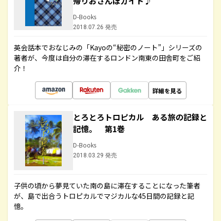
帰りおさんぽガイド♪
D-Books
2018.07.26 発売
英会話本でおなじみの「Kayoの“秘密のノート”」シリーズの
著者が、今度は自分の滞在するロンドン南東の田舎町をご紹
介！
詳細を見る
とろとろトロピカル ある旅の記録と
記憶。 第1巻
D-Books
2018.03.29 発売
子供の頃から夢見ていた南の島に滞在することになった筆者
が、島で出合うトロピカルでマジカルな45日間の記録と記
憶。