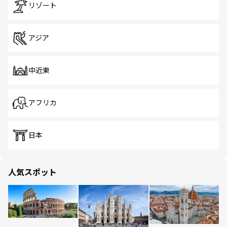
リゾート
アジア
中近東
アフリカ
日本
人気スポット