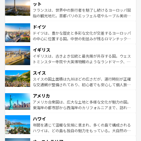
なお、新着のイタリア情報は
コンテンツ一覧
を参照してほ
れる闘牛、そして美味しいタパスが生活の一部となってい
ット
しい。
る。首都マドリードの洗練された雰囲気や、バルセロナの
フランスは、世界中の旅行者を魅了し続けるヨーロッパ屈
アートに溢れた街角から、地方では古代ローマ遺跡や中世
指の観光地だ。首都パリのエッフェル塔やルーブル美術館
の城塞都市、穏やかなビーチリゾートまで多彩な表情を見
といった象徴的なスポットから、田舎町の古風な美しさま
せる。地方によって風土や気候が異なるスペインはその個
ドイツ
で、幅広い魅力が詰まっている。華麗な宮殿、歴史的な大
性で訪れる人を魅了する。 なお、新着のスペイン情報は
コ
聖堂、美しいビーチ、そして豊かな自然が、訪れる者を心
ドイツは、豊かな歴史と多彩な文化が交差するヨーロッパ
ンテンツ一覧
を参照してほしい。
から魅了する。また、フランスは美食の国としても知ら
の中心に位置する国。中世の街並みが残るロマンチック街
れ、フランス料理はユネスコ無形文化遺産にも登録されて
道から、未来を先取りするようなモダンな都市まで多様な
イギリス
いる。シャンパンの発祥地であるランス、プロヴァンスの
顔を持つこの国は、どこを歩いても飽きることがない。ベ
香り高いラベンダー畑など、多彩な楽しみ方が可能だ。さ
ルリンの文化的活気、バイエルン州のアルプスの絶景、そ
イギリスは、古きよき伝統と最先端が共存する国。ウェス
らに、パリ以外の地域にも魅力が溢れており、どの街角に
してライン川沿いのワイン畑といった風景は必見。ビール
トミンスター寺院や大英博物館のようなランドマーク、歴
も豊かな歴史と文化が息づいている。パリ以外の個性あふ
とソーセージを味わいながら地元の人と過ごす楽しい時間
史ある大学都市、美しい丘陵地帯や牧歌的な風景など、エ
れる地方に足を運ぶとそれぞれで全く異なる文化を体験で
スイス
は、お酒好きな人にはぜひ体験してほしい。 なお、新着の
リアごとに異なる魅力がある。また、優雅なアフタヌーン
きるだろう。 なお、新着のフランス情報は
コンテンツ一覧
ドイツ情報は
コンテンツ一覧
を参照してほしい。
ティー、ビール好きにはたまらない英国パブ、サッカー観
スイスの国土面積は九州ほどの広さだが、運行時刻が正確
を参照してほしい。
戦など、本場だからこそできる体験も豊富。イギリスを旅
な交通網が整備されており、初心者でも安心して個人旅行
して楽しみつくそう。 なお、新着のイギリス情報は
コンテ
を楽しめる。日本同様に時刻表どおりの旅が可能だ。中世
アメリカ
ンツ一覧
を参照してほしい。
の建物がそのまま残る町や、スイスならではのユニークな
博物館もあり、アルプス観光だけでなく町歩きも満喫する
アメリカ合衆国は、広大な土地と多様な文化が魅力の国。
ことができる。国民の所得が高いため物価も高いが、旅行
東海岸の都市部から西海岸のカリフォルニアまで、訪れる
者向けの交通パス提供のサービスもあり、うまく活用すれ
場所ごとに異なる風景と体験が待っている。ニューヨーク
ハワイ
ば市内交通費無料で観光を楽しむこともできる。 なお、新
のような巨大都市は、観光、ショッピング、エンターテイ
着のスイス情報は
コンテンツ一覧
を参照してほしい。
ンメントが詰まった刺激的なスポットだ。一方、アメリカ
年間を通じて温暖な気候に恵まれ、多くの島で構成される
西部には大自然が広がり、グランドキャニオンやイエロー
ハワイは、どの島も独自の魅力をもっている。大自然の神
ストーン国立公園といった絶景が堪能できる。さらに、南
秘を感じたいなら、火山が生み出した壮大な景観を誇るハ