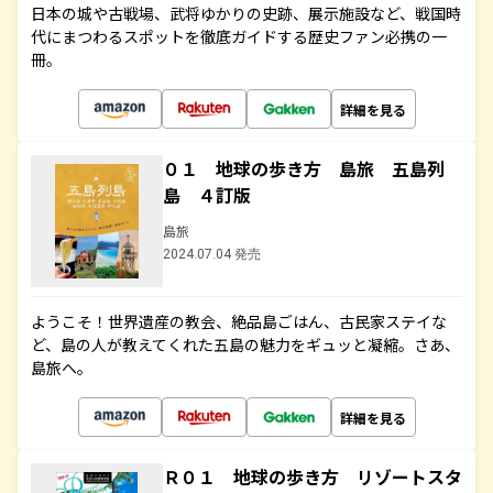
日本の城や古戦場、武将ゆかりの史跡、展示施設など、戦国時
代にまつわるスポットを徹底ガイドする歴史ファン必携の一
冊。
詳細を見る
０１ 地球の歩き方 島旅 五島列
島 ４訂版
島旅
2024.07.04 発売
ようこそ！世界遺産の教会、絶品島ごはん、古民家ステイな
ど、島の人が教えてくれた五島の魅力をギュッと凝縮。さあ、
島旅へ。
詳細を見る
Ｒ０１ 地球の歩き方 リゾートスタ