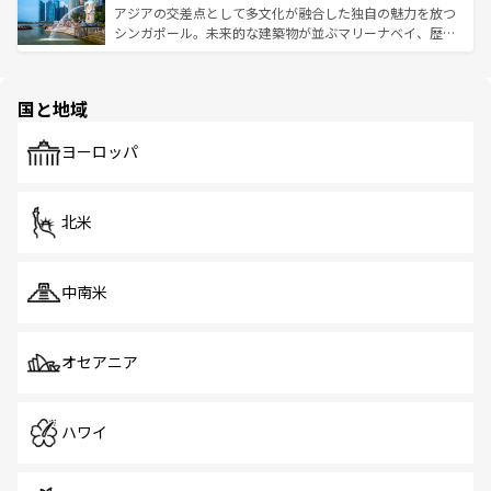
が待っている。親しみやすいタイの人々、仏教を中心とし
ており、効率よく見どころを回れるのも魅力。息をのむよ
アジアの交差点として多文化が融合した独自の魅力を放つ
た文化、そして多様な観光資源が、訪れる旅人を魅了し続
うな絶景から文化的な体験まで、香港を存分に楽しみ尽く
シンガポール。未来的な建築物が並ぶマリーナベイ、歴史
ける。 なお、新着のタイ情報は
コンテンツ一覧
を参照して
そう。 なお、新着の香港情報は
コンテンツ一覧
を参照して
と伝統を感じられるエスニックタウン、多数の緑豊かな公
ほしい。
ほしい。
園や自然保護区など、自然が調和した近代的な景観と文化
の多様性あふれるカラフルな町は、どこを歩いても新しい
国と地域
発見がある。さらに、治安のよさや充実した公共交通機関
も、旅行者にとっては魅力的なポイント。グルメも豊富
で、ホーカーズは地元の風情を楽しめる外せないスポット
ヨーロッパ
だ。訪れる人を飽きさせないシンガポールで、多様な魅力
を体感しよう。 なお、新着のシンガポール情報は
コンテン
ツ一覧
を参照してほしい。
北米
中南米
オセアニア
ハワイ