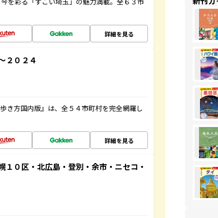
新刊ガ
と今を彩る「すごい埼玉」の魅力満載。全６３市
詳細を見る
～２０２４
の歩き方国内版』は、全５４市町村を完全網羅し
詳細を見る
幌１０区・北広島・登別・余市・ニセコ・