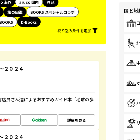
co 海外
aruco 国内
Plat
国と地
旅の図鑑
BOOKS スペシャルコラボ
BOOKS
D-Books
絞り込み条件を追加
～２０２４
の書店員さん達によるおすすめガイド本「地球の歩
詳細を見る
３～２０２４