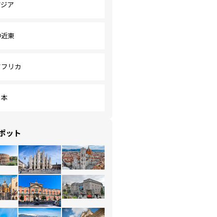
アジア
中近東
アフリカ
日本
ポット