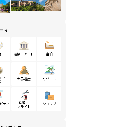
ーマ
食
建築・アート
宿泊
ト・
世界遺産
リゾート
戦
鉄道・
ビティ
ショップ
フライト