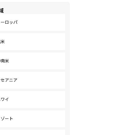
域
ヨーロッパ
北米
中南米
オセアニア
ハワイ
リゾート