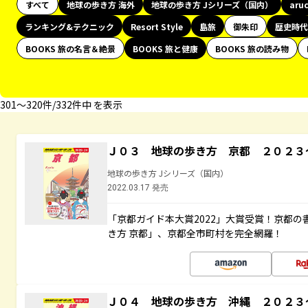
すべて
地球の歩き方 海外
地球の歩き方 Jシリーズ（国内）
aru
ランキング&テクニック
Resort Style
島旅
御朱印
歴史時代
BOOKS 旅の名言＆絶景
BOOKS 旅と健康
BOOKS 旅の読み物
301〜320件/332件中 を表示
Ｊ０３ 地球の歩き方 京都 ２０２３
地球の歩き方 Jシリーズ（国内）
2022.03.17 発売
「京都ガイド本大賞2022」大賞受賞！京都
き方 京都」、京都全市町村を完全網羅！
Ｊ０４ 地球の歩き方 沖縄 ２０２