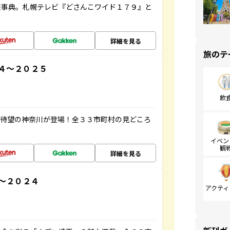
旅事典。札幌テレビ『どさんこワイド１７９』と
詳細を見る
旅のテ
４～２０２５
飲
、待望の神奈川が登場！全３３市町村の見どころ
イベン
観
詳細を見る
～２０２４
アクティ