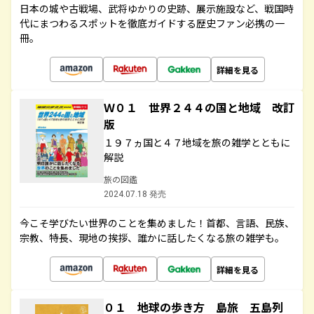
日本の城や古戦場、武将ゆかりの史跡、展示施設など、戦国時
代にまつわるスポットを徹底ガイドする歴史ファン必携の一
冊。
詳細を見る
Ｗ０１ 世界２４４の国と地域 改訂
版
１９７ヵ国と４７地域を旅の雑学とともに
解説
旅の図鑑
2024.07.18 発売
今こそ学びたい世界のことを集めました！首都、言語、民族、
宗教、特長、現地の挨拶、誰かに話したくなる旅の雑学も。
詳細を見る
０１ 地球の歩き方 島旅 五島列