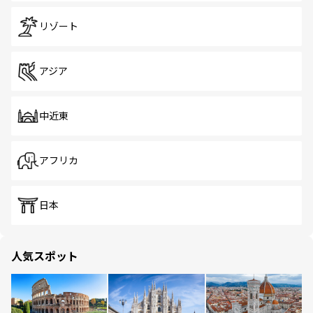
リゾート
アジア
中近東
アフリカ
日本
人気スポット