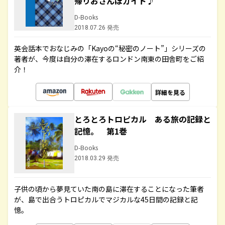
帰りおさんぽガイド♪
D-Books
2018.07.26 発売
英会話本でおなじみの「Kayoの“秘密のノート”」シリーズの
著者が、今度は自分の滞在するロンドン南東の田舎町をご紹
介！
詳細を見る
とろとろトロピカル ある旅の記録と
記憶。 第1巻
D-Books
2018.03.29 発売
子供の頃から夢見ていた南の島に滞在することになった筆者
が、島で出合うトロピカルでマジカルな45日間の記録と記
憶。