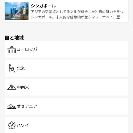
は世界的に有名で、屋台から高級レストランまで味覚を刺
的なアートスポット、そして歴史と現代が融合した町並
参照してほしい。
シンガポール
激する。気候は一年中温暖で、どの季節にも異なる楽しみ
み、どこを訪れても感動するはず。観光スポットが密集し
が待っている。親しみやすいタイの人々、仏教を中心とし
ており、効率よく見どころを回れるのも魅力。息をのむよ
アジアの交差点として多文化が融合した独自の魅力を放つ
た文化、そして多様な観光資源が、訪れる旅人を魅了し続
うな絶景から文化的な体験まで、香港を存分に楽しみ尽く
シンガポール。未来的な建築物が並ぶマリーナベイ、歴史
ける。 なお、新着のタイ情報は
コンテンツ一覧
を参照して
そう。 なお、新着の香港情報は
コンテンツ一覧
を参照して
と伝統を感じられるエスニックタウン、多数の緑豊かな公
ほしい。
ほしい。
園や自然保護区など、自然が調和した近代的な景観と文化
の多様性あふれるカラフルな町は、どこを歩いても新しい
国と地域
発見がある。さらに、治安のよさや充実した公共交通機関
も、旅行者にとっては魅力的なポイント。グルメも豊富
で、ホーカーズは地元の風情を楽しめる外せないスポット
ヨーロッパ
だ。訪れる人を飽きさせないシンガポールで、多様な魅力
を体感しよう。 なお、新着のシンガポール情報は
コンテン
ツ一覧
を参照してほしい。
北米
中南米
オセアニア
ハワイ