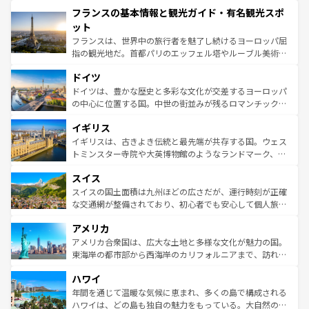
と文化が詰まったヨーロッパ屈指の旅行先だ。多様な地域
フランスの基本情報と観光ガイド・有名観光スポ
ませてくれるイタリアで、忘れられない旅をしてみよう！
文化が根付くこの国では、情熱的なフラメンコ、熱気あふ
なお、新着のイタリア情報は
コンテンツ一覧
を参照してほ
れる闘牛、そして美味しいタパスが生活の一部となってい
ット
しい。
る。首都マドリードの洗練された雰囲気や、バルセロナの
フランスは、世界中の旅行者を魅了し続けるヨーロッパ屈
アートに溢れた街角から、地方では古代ローマ遺跡や中世
指の観光地だ。首都パリのエッフェル塔やルーブル美術館
の城塞都市、穏やかなビーチリゾートまで多彩な表情を見
といった象徴的なスポットから、田舎町の古風な美しさま
せる。地方によって風土や気候が異なるスペインはその個
ドイツ
で、幅広い魅力が詰まっている。華麗な宮殿、歴史的な大
性で訪れる人を魅了する。 なお、新着のスペイン情報は
コ
聖堂、美しいビーチ、そして豊かな自然が、訪れる者を心
ドイツは、豊かな歴史と多彩な文化が交差するヨーロッパ
ンテンツ一覧
を参照してほしい。
から魅了する。また、フランスは美食の国としても知ら
の中心に位置する国。中世の街並みが残るロマンチック街
れ、フランス料理はユネスコ無形文化遺産にも登録されて
道から、未来を先取りするようなモダンな都市まで多様な
イギリス
いる。シャンパンの発祥地であるランス、プロヴァンスの
顔を持つこの国は、どこを歩いても飽きることがない。ベ
香り高いラベンダー畑など、多彩な楽しみ方が可能だ。さ
ルリンの文化的活気、バイエルン州のアルプスの絶景、そ
イギリスは、古きよき伝統と最先端が共存する国。ウェス
らに、パリ以外の地域にも魅力が溢れており、どの街角に
してライン川沿いのワイン畑といった風景は必見。ビール
トミンスター寺院や大英博物館のようなランドマーク、歴
も豊かな歴史と文化が息づいている。パリ以外の個性あふ
とソーセージを味わいながら地元の人と過ごす楽しい時間
史ある大学都市、美しい丘陵地帯や牧歌的な風景など、エ
れる地方に足を運ぶとそれぞれで全く異なる文化を体験で
スイス
は、お酒好きな人にはぜひ体験してほしい。 なお、新着の
リアごとに異なる魅力がある。また、優雅なアフタヌーン
きるだろう。 なお、新着のフランス情報は
コンテンツ一覧
ドイツ情報は
コンテンツ一覧
を参照してほしい。
ティー、ビール好きにはたまらない英国パブ、サッカー観
スイスの国土面積は九州ほどの広さだが、運行時刻が正確
を参照してほしい。
戦など、本場だからこそできる体験も豊富。イギリスを旅
な交通網が整備されており、初心者でも安心して個人旅行
して楽しみつくそう。 なお、新着のイギリス情報は
コンテ
を楽しめる。日本同様に時刻表どおりの旅が可能だ。中世
アメリカ
ンツ一覧
を参照してほしい。
の建物がそのまま残る町や、スイスならではのユニークな
博物館もあり、アルプス観光だけでなく町歩きも満喫する
アメリカ合衆国は、広大な土地と多様な文化が魅力の国。
ことができる。国民の所得が高いため物価も高いが、旅行
東海岸の都市部から西海岸のカリフォルニアまで、訪れる
者向けの交通パス提供のサービスもあり、うまく活用すれ
場所ごとに異なる風景と体験が待っている。ニューヨーク
ハワイ
ば市内交通費無料で観光を楽しむこともできる。 なお、新
のような巨大都市は、観光、ショッピング、エンターテイ
着のスイス情報は
コンテンツ一覧
を参照してほしい。
ンメントが詰まった刺激的なスポットだ。一方、アメリカ
年間を通じて温暖な気候に恵まれ、多くの島で構成される
西部には大自然が広がり、グランドキャニオンやイエロー
ハワイは、どの島も独自の魅力をもっている。大自然の神