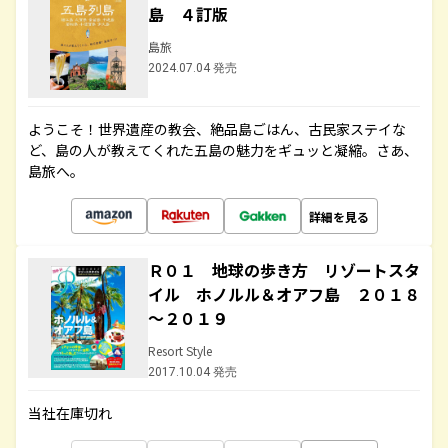
島 ４訂版
島旅
2024.07.04 発売
ようこそ！世界遺産の教会、絶品島ごはん、古民家ステイな
ど、島の人が教えてくれた五島の魅力をギュッと凝縮。さあ、
島旅へ。
詳細を見る
Ｒ０１ 地球の歩き方 リゾートスタ
イル ホノルル＆オアフ島 ２０１８
～２０１９
Resort Style
2017.10.04 発売
当社在庫切れ