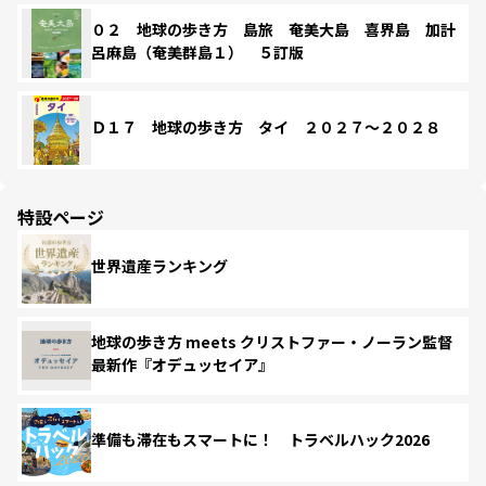
０２ 地球の歩き方 島旅 奄美大島 喜界島 加計
呂麻島（奄美群島１） ５訂版
Ｄ１７ 地球の歩き方 タイ ２０２７～２０２８
特設ページ
世界遺産ランキング
地球の歩き方 meets クリストファー・ノーラン監督
最新作『オデュッセイア』
準備も滞在もスマートに！ トラベルハック2026