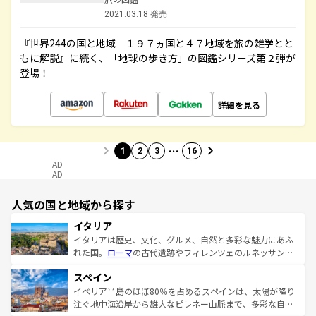
2021.03.18 発売
『世界244の国と地域 １９７ヵ国と４７地域を旅の雑学とと
もに解説』に続く、「地球の歩き方」の図鑑シリーズ第２弾が
登場！
詳細を見る
…
1
2
3
16
AD
AD
人気の国と地域から探す
イタリア
イタリアは歴史、文化、グルメ、自然と多彩な魅力にあふ
れた国。
ローマ
の古代遺跡やフィレンツェのルネッサンス
美術、ヴェネツィアの運河など、歴史あるスポットはもち
スペイン
ろん、トスカーナの美しい田園風景やアマルフィ海岸の絶
景など、自然景観も見逃せない。観光の合間には、本場の
イベリア半島のほぼ80％を占めるスペインは、太陽が降り
ピザやパスタなど、絶品のイタリア料理を堪能することも
注ぐ地中海沿岸から雄大なピレネー山脈まで、多彩な自然
できる。朝目覚めてから夜眠るまで、すべての瞬間を楽し