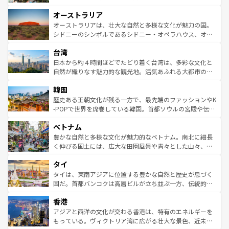
ストーン国立公園といった絶景が堪能できる。さらに、南
秘を感じたいなら、火山が生み出した壮大な景観を誇るハ
オーストラリア
部のニューオーリンズでは、音楽と美食が融合した独特の
ワイ島は見逃せない。また、定番の観光地といえばオアフ
文化が魅力。旅行者はアメリカの各地域で異なる魅力を楽
島だが、静かな自然を求めるならマウイ島やカウアイ島が
オーストラリアは、壮大な自然と多様な文化が魅力の国。
しみながら、その多様性と豊かな歴史を感じることができ
おすすめ。エメラルドグリーンに輝く海をはじめ、豊かな
シドニーのシンボルであるシドニー・オペラハウス、オー
るだろう。車でのロードトリップや列車の旅も、アメリカ
文化や歴史が息づいている。「アロハスピリット」と呼ば
ストラリア東海岸北部に広がる大サンゴ礁地帯グレートバ
ならではの贅沢な旅のスタイルだ。 なお、新着のアメリカ
台湾
れるおもてなしの心で訪れる人々を迎えてくれるハワイの
リアリーフや大陸中央部にそびえるウルル（エアーズロッ
情報は
コンテンツ一覧
を参照してほしい。
人々、おいしいローカルフードやハワイアンミュージッ
ク）、タスマニアの美しい原生林やケアンズの熱帯雨林な
日本から約４時間ほどでたどり着く台湾は、多彩な文化と
ク、伝統的なフラダンスなど、すべてがハワイの魅力を彩
ど、見どころがたくさん。また、カフェやワイン、オージ
自然が織りなす魅力的な観光地。活気あふれる大都市の台
っている。訪れるたびに新しい発見と感動が待っているハ
ービーフなどの食文化も豊かで、美味しいものであふれて
北やノスタルジックな町並みが人気な九份（ジォウフェ
ワイを、存分に味わってほしい。 なお、新着のハワイ情報
韓国
いる。アクティビティも充実しており、サーフィンやダイ
ン）、静ひつな山岳地帯である台湾東部など、都市の喧騒
は
コンテンツ一覧
を参照してほしい。
ビング、ハイキングなど、アウトドア好きにはたまらな
と山間の静けさが共存しており、訪れる人に新しい発見と
歴史ある王朝文化が残る一方で、最先端のファッションやK
い。オーストラリアの多彩な魅力を存分に味わいつくそ
驚きをもたらしてくれる。また、奥深い台湾の食文化も魅
-POPで世界を席巻している韓国。首都ソウルの宮殿や伝統
う。 なお、新着のオーストラリア情報は
コンテンツ一覧
を
力で、夜市などの屋台グルメから高級料理、ヘルシーで美
家屋が並ぶエリアでは韓国の歴史と文化に浸ることがで
参照してほしい。
ベトナム
容にもいいと評判のスイーツなど、バラエティ豊かな料理
き、地方に足を延ばせば四季折々の自然美を楽しむことが
が味わえる。 なお、新着の台湾情報は
コンテンツ一覧
を参
できる。そして、キムチや焼肉、絶品のストリートフード
豊かな自然と多様な文化が魅力的なベトナム。南北に細長
照してほしい。
まで、さまざまな韓国料理が待っている。夜には、韓国な
く伸びる国土には、広大な田園風景や青々とした山々、世
らではのナイトライフも堪能できる。あたたかいホスピタ
界遺産に登録された壮大な自然景観が点在し、都市部では
タイ
リティに包まれながら、韓国の多彩な魅力を心ゆくまで味
急速な発展と共に伝統が息づく。ハノイの古い町並みやホ
わってみてほしい。 なお、新着の韓国情報は
コンテンツ一
ーチミン市のフランス統治時代の建物も、独特の雰囲気を
タイは、東南アジアに位置する豊かな自然と歴史が息づく
覧
を参照してほしい。
醸し出している。また、バラエティの豊かさとおいしさで
国だ。首都バンコクは高層ビルが立ち並ぶ一方、伝統的な
世界中の食通を魅了してやまないベトナム料理も魅力のひ
寺院や市場がいたるところに点在し、古きよき文化と現代
香港
とつ。フォーやバインミー、ベトナムコーヒーなどは、ぜ
の活気が交差している。北部ではチェンマイなどの山岳地
ひ現地で味わいたい。どの地域を訪れてもあたたかい人々
帯で自然と触れ合い、南部ではプーケットやクラビの美し
アジアと西洋の文化が交わる香港は、特有のエネルギーを
が旅行者を迎えてくれるので、きっと忘れられない旅にな
いビーチでリゾート気分を楽しむことができる。タイ料理
もっている。ヴィクトリア湾に広がる壮大な景色、近未来
るはずだ。 なお、新着のベトナム情報は
コンテンツ一覧
を