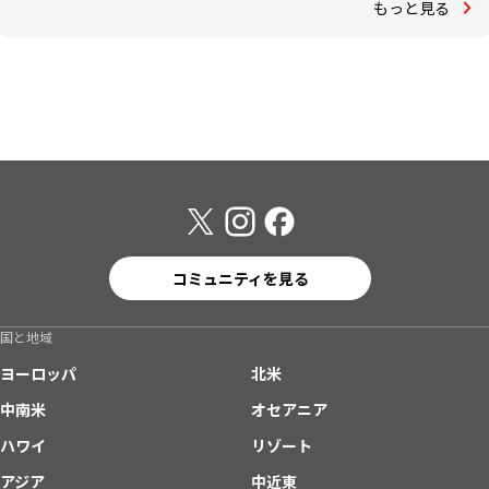
もっと見る
コミュニティを見る
国と地域
ヨーロッパ
北米
中南米
オセアニア
ハワイ
リゾート
アジア
中近東