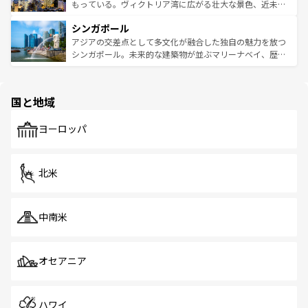
が旅行者を迎えてくれるので、きっと忘れられない旅にな
いビーチでリゾート気分を楽しむことができる。タイ料理
もっている。ヴィクトリア湾に広がる壮大な景色、近未来
るはずだ。 なお、新着のベトナム情報は
コンテンツ一覧
を
は世界的に有名で、屋台から高級レストランまで味覚を刺
的なアートスポット、そして歴史と現代が融合した町並
参照してほしい。
シンガポール
激する。気候は一年中温暖で、どの季節にも異なる楽しみ
み、どこを訪れても感動するはず。観光スポットが密集し
が待っている。親しみやすいタイの人々、仏教を中心とし
ており、効率よく見どころを回れるのも魅力。息をのむよ
アジアの交差点として多文化が融合した独自の魅力を放つ
た文化、そして多様な観光資源が、訪れる旅人を魅了し続
うな絶景から文化的な体験まで、香港を存分に楽しみ尽く
シンガポール。未来的な建築物が並ぶマリーナベイ、歴史
ける。 なお、新着のタイ情報は
コンテンツ一覧
を参照して
そう。 なお、新着の香港情報は
コンテンツ一覧
を参照して
と伝統を感じられるエスニックタウン、多数の緑豊かな公
ほしい。
ほしい。
園や自然保護区など、自然が調和した近代的な景観と文化
の多様性あふれるカラフルな町は、どこを歩いても新しい
国と地域
発見がある。さらに、治安のよさや充実した公共交通機関
も、旅行者にとっては魅力的なポイント。グルメも豊富
で、ホーカーズは地元の風情を楽しめる外せないスポット
ヨーロッパ
だ。訪れる人を飽きさせないシンガポールで、多様な魅力
を体感しよう。 なお、新着のシンガポール情報は
コンテン
ツ一覧
を参照してほしい。
北米
中南米
オセアニア
ハワイ