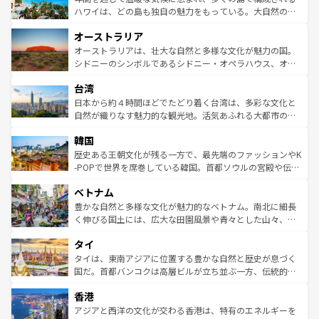
西部には大自然が広がり、グランドキャニオンやイエロー
ハワイは、どの島も独自の魅力をもっている。大自然の神
ストーン国立公園といった絶景が堪能できる。さらに、南
秘を感じたいなら、火山が生み出した壮大な景観を誇るハ
オーストラリア
部のニューオーリンズでは、音楽と美食が融合した独特の
ワイ島は見逃せない。また、定番の観光地といえばオアフ
文化が魅力。旅行者はアメリカの各地域で異なる魅力を楽
島だが、静かな自然を求めるならマウイ島やカウアイ島が
オーストラリアは、壮大な自然と多様な文化が魅力の国。
しみながら、その多様性と豊かな歴史を感じることができ
おすすめ。エメラルドグリーンに輝く海をはじめ、豊かな
シドニーのシンボルであるシドニー・オペラハウス、オー
るだろう。車でのロードトリップや列車の旅も、アメリカ
文化や歴史が息づいている。「アロハスピリット」と呼ば
ストラリア東海岸北部に広がる大サンゴ礁地帯グレートバ
ならではの贅沢な旅のスタイルだ。 なお、新着のアメリカ
台湾
れるおもてなしの心で訪れる人々を迎えてくれるハワイの
リアリーフや大陸中央部にそびえるウルル（エアーズロッ
情報は
コンテンツ一覧
を参照してほしい。
人々、おいしいローカルフードやハワイアンミュージッ
ク）、タスマニアの美しい原生林やケアンズの熱帯雨林な
日本から約４時間ほどでたどり着く台湾は、多彩な文化と
ク、伝統的なフラダンスなど、すべてがハワイの魅力を彩
ど、見どころがたくさん。また、カフェやワイン、オージ
自然が織りなす魅力的な観光地。活気あふれる大都市の台
っている。訪れるたびに新しい発見と感動が待っているハ
ービーフなどの食文化も豊かで、美味しいものであふれて
北やノスタルジックな町並みが人気な九份（ジォウフェ
ワイを、存分に味わってほしい。 なお、新着のハワイ情報
韓国
いる。アクティビティも充実しており、サーフィンやダイ
ン）、静ひつな山岳地帯である台湾東部など、都市の喧騒
は
コンテンツ一覧
を参照してほしい。
ビング、ハイキングなど、アウトドア好きにはたまらな
と山間の静けさが共存しており、訪れる人に新しい発見と
歴史ある王朝文化が残る一方で、最先端のファッションやK
い。オーストラリアの多彩な魅力を存分に味わいつくそ
驚きをもたらしてくれる。また、奥深い台湾の食文化も魅
-POPで世界を席巻している韓国。首都ソウルの宮殿や伝統
う。 なお、新着のオーストラリア情報は
コンテンツ一覧
を
力で、夜市などの屋台グルメから高級料理、ヘルシーで美
家屋が並ぶエリアでは韓国の歴史と文化に浸ることがで
参照してほしい。
ベトナム
容にもいいと評判のスイーツなど、バラエティ豊かな料理
き、地方に足を延ばせば四季折々の自然美を楽しむことが
が味わえる。 なお、新着の台湾情報は
コンテンツ一覧
を参
できる。そして、キムチや焼肉、絶品のストリートフード
豊かな自然と多様な文化が魅力的なベトナム。南北に細長
照してほしい。
まで、さまざまな韓国料理が待っている。夜には、韓国な
く伸びる国土には、広大な田園風景や青々とした山々、世
らではのナイトライフも堪能できる。あたたかいホスピタ
界遺産に登録された壮大な自然景観が点在し、都市部では
タイ
リティに包まれながら、韓国の多彩な魅力を心ゆくまで味
急速な発展と共に伝統が息づく。ハノイの古い町並みやホ
わってみてほしい。 なお、新着の韓国情報は
コンテンツ一
ーチミン市のフランス統治時代の建物も、独特の雰囲気を
タイは、東南アジアに位置する豊かな自然と歴史が息づく
覧
を参照してほしい。
醸し出している。また、バラエティの豊かさとおいしさで
国だ。首都バンコクは高層ビルが立ち並ぶ一方、伝統的な
世界中の食通を魅了してやまないベトナム料理も魅力のひ
寺院や市場がいたるところに点在し、古きよき文化と現代
香港
とつ。フォーやバインミー、ベトナムコーヒーなどは、ぜ
の活気が交差している。北部ではチェンマイなどの山岳地
ひ現地で味わいたい。どの地域を訪れてもあたたかい人々
帯で自然と触れ合い、南部ではプーケットやクラビの美し
アジアと西洋の文化が交わる香港は、特有のエネルギーを