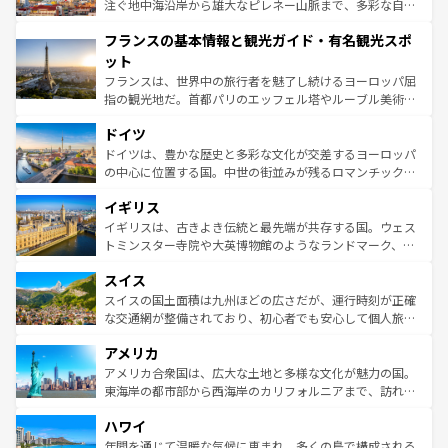
ピザやパスタなど、絶品のイタリア料理を堪能することも
注ぐ地中海沿岸から雄大なピレネー山脈まで、多彩な自然
できる。朝目覚めてから夜眠るまで、すべての瞬間を楽し
と文化が詰まったヨーロッパ屈指の旅行先だ。多様な地域
フランスの基本情報と観光ガイド・有名観光スポ
ませてくれるイタリアで、忘れられない旅をしてみよう！
文化が根付くこの国では、情熱的なフラメンコ、熱気あふ
なお、新着のイタリア情報は
コンテンツ一覧
を参照してほ
れる闘牛、そして美味しいタパスが生活の一部となってい
ット
しい。
る。首都マドリードの洗練された雰囲気や、バルセロナの
フランスは、世界中の旅行者を魅了し続けるヨーロッパ屈
アートに溢れた街角から、地方では古代ローマ遺跡や中世
指の観光地だ。首都パリのエッフェル塔やルーブル美術館
の城塞都市、穏やかなビーチリゾートまで多彩な表情を見
といった象徴的なスポットから、田舎町の古風な美しさま
せる。地方によって風土や気候が異なるスペインはその個
ドイツ
で、幅広い魅力が詰まっている。華麗な宮殿、歴史的な大
性で訪れる人を魅了する。 なお、新着のスペイン情報は
コ
聖堂、美しいビーチ、そして豊かな自然が、訪れる者を心
ドイツは、豊かな歴史と多彩な文化が交差するヨーロッパ
ンテンツ一覧
を参照してほしい。
から魅了する。また、フランスは美食の国としても知ら
の中心に位置する国。中世の街並みが残るロマンチック街
れ、フランス料理はユネスコ無形文化遺産にも登録されて
道から、未来を先取りするようなモダンな都市まで多様な
イギリス
いる。シャンパンの発祥地であるランス、プロヴァンスの
顔を持つこの国は、どこを歩いても飽きることがない。ベ
香り高いラベンダー畑など、多彩な楽しみ方が可能だ。さ
ルリンの文化的活気、バイエルン州のアルプスの絶景、そ
イギリスは、古きよき伝統と最先端が共存する国。ウェス
らに、パリ以外の地域にも魅力が溢れており、どの街角に
してライン川沿いのワイン畑といった風景は必見。ビール
トミンスター寺院や大英博物館のようなランドマーク、歴
も豊かな歴史と文化が息づいている。パリ以外の個性あふ
とソーセージを味わいながら地元の人と過ごす楽しい時間
史ある大学都市、美しい丘陵地帯や牧歌的な風景など、エ
れる地方に足を運ぶとそれぞれで全く異なる文化を体験で
スイス
は、お酒好きな人にはぜひ体験してほしい。 なお、新着の
リアごとに異なる魅力がある。また、優雅なアフタヌーン
きるだろう。 なお、新着のフランス情報は
コンテンツ一覧
ドイツ情報は
コンテンツ一覧
を参照してほしい。
ティー、ビール好きにはたまらない英国パブ、サッカー観
スイスの国土面積は九州ほどの広さだが、運行時刻が正確
を参照してほしい。
戦など、本場だからこそできる体験も豊富。イギリスを旅
な交通網が整備されており、初心者でも安心して個人旅行
して楽しみつくそう。 なお、新着のイギリス情報は
コンテ
を楽しめる。日本同様に時刻表どおりの旅が可能だ。中世
アメリカ
ンツ一覧
を参照してほしい。
の建物がそのまま残る町や、スイスならではのユニークな
博物館もあり、アルプス観光だけでなく町歩きも満喫する
アメリカ合衆国は、広大な土地と多様な文化が魅力の国。
ことができる。国民の所得が高いため物価も高いが、旅行
東海岸の都市部から西海岸のカリフォルニアまで、訪れる
者向けの交通パス提供のサービスもあり、うまく活用すれ
場所ごとに異なる風景と体験が待っている。ニューヨーク
ハワイ
ば市内交通費無料で観光を楽しむこともできる。 なお、新
のような巨大都市は、観光、ショッピング、エンターテイ
着のスイス情報は
コンテンツ一覧
を参照してほしい。
ンメントが詰まった刺激的なスポットだ。一方、アメリカ
年間を通じて温暖な気候に恵まれ、多くの島で構成される