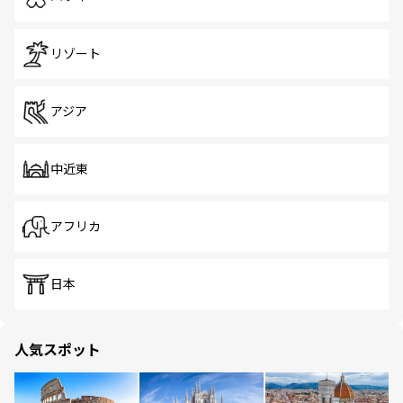
リゾート
アジア
中近東
アフリカ
日本
人気スポット