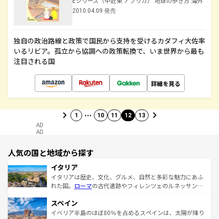
Eシリーズ（中近東 アフリカ） 地球の歩き方 海外
2010.04.09 発売
独自の政治路線と政策で国民から支持を受けるカダフィ大佐率
いるリビア。孤立から協調への政策転換で、いま世界から最も
注目される国
詳細を見る
…
1
10
11
12
13
AD
AD
人気の国と地域から探す
イタリア
イタリアは歴史、文化、グルメ、自然と多彩な魅力にあふ
れた国。
ローマ
の古代遺跡やフィレンツェのルネッサンス
美術、ヴェネツィアの運河など、歴史あるスポットはもち
スペイン
ろん、トスカーナの美しい田園風景やアマルフィ海岸の絶
景など、自然景観も見逃せない。観光の合間には、本場の
イベリア半島のほぼ80％を占めるスペインは、太陽が降り