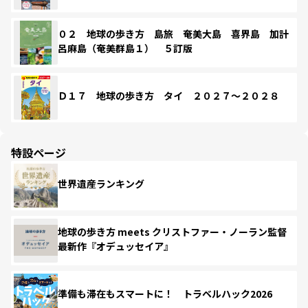
０２ 地球の歩き方 島旅 奄美大島 喜界島 加計
呂麻島（奄美群島１） ５訂版
Ｄ１７ 地球の歩き方 タイ ２０２７～２０２８
特設ページ
世界遺産ランキング
地球の歩き方 meets クリストファー・ノーラン監督
最新作『オデュッセイア』
準備も滞在もスマートに！ トラベルハック2026