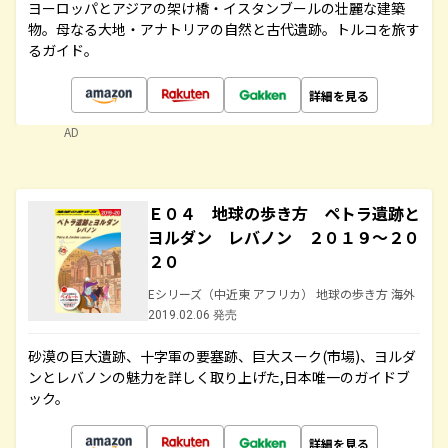
ヨーロッパとアジアの架け橋・イスタンブールの壮麗な建築
物。母なる大地・アナトリアの自然と古代遺跡。トルコを旅す
るガイド。
詳細を見る
AD
Ｅ０４ 地球の歩き方 ペトラ遺跡と
ヨルダン レバノン ２０１９～２０
２０
Eシリーズ（中近東 アフリカ） 地球の歩き方 海外
2019.02.06 発売
砂漠の巨大遺跡、十字軍の要塞跡、巨大スーク(市場)、ヨルダ
ンとレバノンの魅力を詳しく取り上げた,日本唯一のガイドブ
ック。
詳細を見る