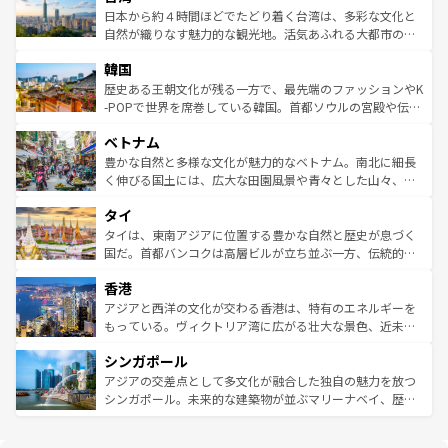
情報は
コンテンツ一覧
を参照してほしい。
人々、おいしいローカルフードやハワイアンミュージッ
ク）、タスマニアの美しい原生林やケアンズの熱帯雨林な
日本から約４時間ほどでたどり着く台湾は、多彩な文化と
ク、伝統的なフラダンスなど、すべてがハワイの魅力を彩
ど、見どころがたくさん。また、カフェやワイン、オージ
自然が織りなす魅力的な観光地。活気あふれる大都市の台
っている。訪れるたびに新しい発見と感動が待っているハ
ービーフなどの食文化も豊かで、美味しいものであふれて
北やノスタルジックな町並みが人気な九份（ジォウフェ
ワイを、存分に味わってほしい。 なお、新着のハワイ情報
韓国
いる。アクティビティも充実しており、サーフィンやダイ
ン）、静ひつな山岳地帯である台湾東部など、都市の喧騒
は
コンテンツ一覧
を参照してほしい。
ビング、ハイキングなど、アウトドア好きにはたまらな
と山間の静けさが共存しており、訪れる人に新しい発見と
歴史ある王朝文化が残る一方で、最先端のファッションやK
い。オーストラリアの多彩な魅力を存分に味わいつくそ
驚きをもたらしてくれる。また、奥深い台湾の食文化も魅
-POPで世界を席巻している韓国。首都ソウルの宮殿や伝統
う。 なお、新着のオーストラリア情報は
コンテンツ一覧
を
力で、夜市などの屋台グルメから高級料理、ヘルシーで美
家屋が並ぶエリアでは韓国の歴史と文化に浸ることがで
参照してほしい。
ベトナム
容にもいいと評判のスイーツなど、バラエティ豊かな料理
き、地方に足を延ばせば四季折々の自然美を楽しむことが
が味わえる。 なお、新着の台湾情報は
コンテンツ一覧
を参
できる。そして、キムチや焼肉、絶品のストリートフード
豊かな自然と多様な文化が魅力的なベトナム。南北に細長
照してほしい。
まで、さまざまな韓国料理が待っている。夜には、韓国な
く伸びる国土には、広大な田園風景や青々とした山々、世
らではのナイトライフも堪能できる。あたたかいホスピタ
界遺産に登録された壮大な自然景観が点在し、都市部では
タイ
リティに包まれながら、韓国の多彩な魅力を心ゆくまで味
急速な発展と共に伝統が息づく。ハノイの古い町並みやホ
わってみてほしい。 なお、新着の韓国情報は
コンテンツ一
ーチミン市のフランス統治時代の建物も、独特の雰囲気を
タイは、東南アジアに位置する豊かな自然と歴史が息づく
覧
を参照してほしい。
醸し出している。また、バラエティの豊かさとおいしさで
国だ。首都バンコクは高層ビルが立ち並ぶ一方、伝統的な
世界中の食通を魅了してやまないベトナム料理も魅力のひ
寺院や市場がいたるところに点在し、古きよき文化と現代
香港
とつ。フォーやバインミー、ベトナムコーヒーなどは、ぜ
の活気が交差している。北部ではチェンマイなどの山岳地
ひ現地で味わいたい。どの地域を訪れてもあたたかい人々
帯で自然と触れ合い、南部ではプーケットやクラビの美し
アジアと西洋の文化が交わる香港は、特有のエネルギーを
が旅行者を迎えてくれるので、きっと忘れられない旅にな
いビーチでリゾート気分を楽しむことができる。タイ料理
もっている。ヴィクトリア湾に広がる壮大な景色、近未来
るはずだ。 なお、新着のベトナム情報は
コンテンツ一覧
を
は世界的に有名で、屋台から高級レストランまで味覚を刺
的なアートスポット、そして歴史と現代が融合した町並
参照してほしい。
シンガポール
激する。気候は一年中温暖で、どの季節にも異なる楽しみ
み、どこを訪れても感動するはず。観光スポットが密集し
が待っている。親しみやすいタイの人々、仏教を中心とし
ており、効率よく見どころを回れるのも魅力。息をのむよ
アジアの交差点として多文化が融合した独自の魅力を放つ
た文化、そして多様な観光資源が、訪れる旅人を魅了し続
うな絶景から文化的な体験まで、香港を存分に楽しみ尽く
シンガポール。未来的な建築物が並ぶマリーナベイ、歴史
ける。 なお、新着のタイ情報は
コンテンツ一覧
を参照して
そう。 なお、新着の香港情報は
コンテンツ一覧
を参照して
と伝統を感じられるエスニックタウン、多数の緑豊かな公
ほしい。
ほしい。
園や自然保護区など、自然が調和した近代的な景観と文化