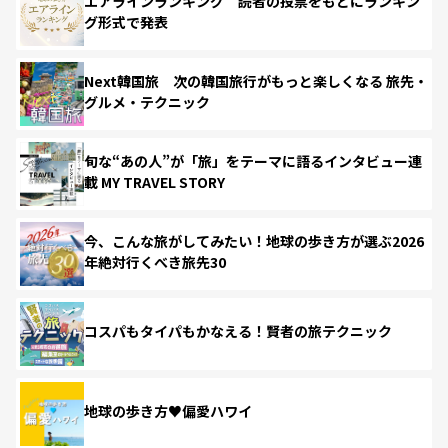
エアラインランキング 読者の投票をもとにランキン
グ形式で発表
Next韓国旅 次の韓国旅行がもっと楽しくなる 旅先・
グルメ・テクニック
旬な“あの人”が「旅」をテーマに語るインタビュー連
載 MY TRAVEL STORY
今、こんな旅がしてみたい！地球の歩き方が選ぶ2026
年絶対行くべき旅先30
コスパもタイパもかなえる！賢者の旅テクニック
地球の歩き方♥偏愛ハワイ