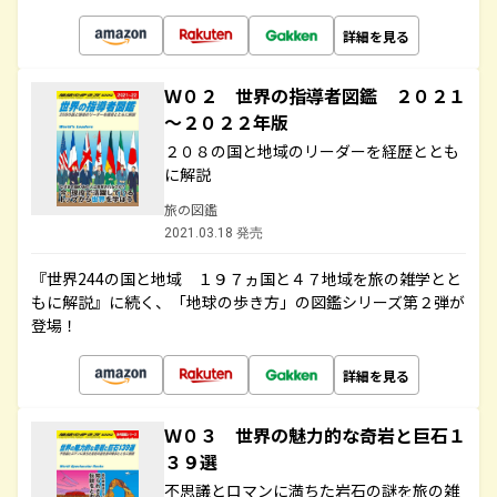
詳細を見る
Ｗ０２ 世界の指導者図鑑 ２０２１
～２０２２年版
２０８の国と地域のリーダーを経歴ととも
に解説
旅の図鑑
2021.03.18 発売
『世界244の国と地域 １９７ヵ国と４７地域を旅の雑学とと
もに解説』に続く、「地球の歩き方」の図鑑シリーズ第２弾が
登場！
詳細を見る
Ｗ０３ 世界の魅力的な奇岩と巨石１
３９選
不思議とロマンに満ちた岩石の謎を旅の雑