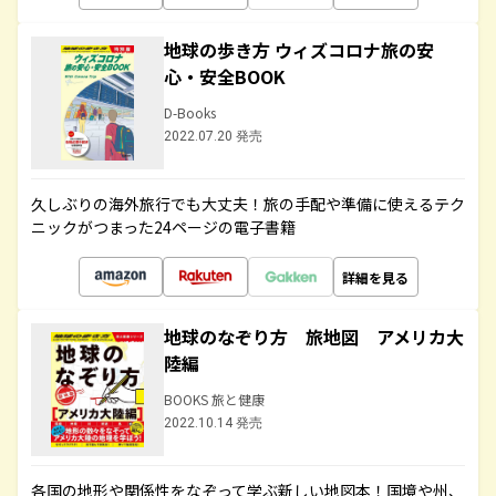
地球の歩き方 ウィズコロナ旅の安
心・安全BOOK
D-Books
2022.07.20 発売
久しぶりの海外旅行でも大丈夫！旅の手配や準備に使えるテク
ニックがつまった24ページの電子書籍
詳細を見る
地球のなぞり方 旅地図 アメリカ大
陸編
BOOKS 旅と健康
2022.10.14 発売
各国の地形や関係性をなぞって学ぶ新しい地図本！国境や州、