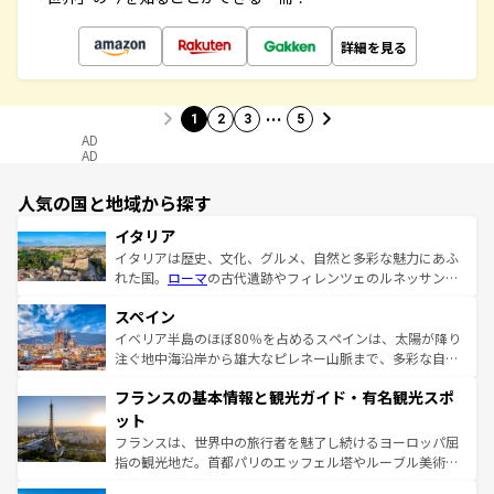
詳細を見る
…
1
2
3
5
AD
AD
人気の国と地域から探す
イタリア
イタリアは歴史、文化、グルメ、自然と多彩な魅力にあふ
れた国。
ローマ
の古代遺跡やフィレンツェのルネッサンス
美術、ヴェネツィアの運河など、歴史あるスポットはもち
スペイン
ろん、トスカーナの美しい田園風景やアマルフィ海岸の絶
景など、自然景観も見逃せない。観光の合間には、本場の
イベリア半島のほぼ80％を占めるスペインは、太陽が降り
ピザやパスタなど、絶品のイタリア料理を堪能することも
注ぐ地中海沿岸から雄大なピレネー山脈まで、多彩な自然
できる。朝目覚めてから夜眠るまで、すべての瞬間を楽し
と文化が詰まったヨーロッパ屈指の旅行先だ。多様な地域
フランスの基本情報と観光ガイド・有名観光スポ
ませてくれるイタリアで、忘れられない旅をしてみよう！
文化が根付くこの国では、情熱的なフラメンコ、熱気あふ
なお、新着のイタリア情報は
コンテンツ一覧
を参照してほ
れる闘牛、そして美味しいタパスが生活の一部となってい
ット
しい。
る。首都マドリードの洗練された雰囲気や、バルセロナの
フランスは、世界中の旅行者を魅了し続けるヨーロッパ屈
アートに溢れた街角から、地方では古代ローマ遺跡や中世
指の観光地だ。首都パリのエッフェル塔やルーブル美術館
の城塞都市、穏やかなビーチリゾートまで多彩な表情を見
といった象徴的なスポットから、田舎町の古風な美しさま