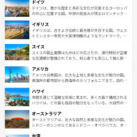
せる。地方によって風土や気候が異なるスペインはその個
ドイツ
で、幅広い魅力が詰まっている。華麗な宮殿、歴史的な大
性で訪れる人を魅了する。 なお、新着のスペイン情報は
コ
聖堂、美しいビーチ、そして豊かな自然が、訪れる者を心
ドイツは、豊かな歴史と多彩な文化が交差するヨーロッパ
ンテンツ一覧
を参照してほしい。
から魅了する。また、フランスは美食の国としても知ら
の中心に位置する国。中世の街並みが残るロマンチック街
れ、フランス料理はユネスコ無形文化遺産にも登録されて
道から、未来を先取りするようなモダンな都市まで多様な
イギリス
いる。シャンパンの発祥地であるランス、プロヴァンスの
顔を持つこの国は、どこを歩いても飽きることがない。ベ
香り高いラベンダー畑など、多彩な楽しみ方が可能だ。さ
ルリンの文化的活気、バイエルン州のアルプスの絶景、そ
イギリスは、古きよき伝統と最先端が共存する国。ウェス
らに、パリ以外の地域にも魅力が溢れており、どの街角に
してライン川沿いのワイン畑といった風景は必見。ビール
トミンスター寺院や大英博物館のようなランドマーク、歴
も豊かな歴史と文化が息づいている。パリ以外の個性あふ
とソーセージを味わいながら地元の人と過ごす楽しい時間
史ある大学都市、美しい丘陵地帯や牧歌的な風景など、エ
れる地方に足を運ぶとそれぞれで全く異なる文化を体験で
スイス
は、お酒好きな人にはぜひ体験してほしい。 なお、新着の
リアごとに異なる魅力がある。また、優雅なアフタヌーン
きるだろう。 なお、新着のフランス情報は
コンテンツ一覧
ドイツ情報は
コンテンツ一覧
を参照してほしい。
ティー、ビール好きにはたまらない英国パブ、サッカー観
スイスの国土面積は九州ほどの広さだが、運行時刻が正確
を参照してほしい。
戦など、本場だからこそできる体験も豊富。イギリスを旅
な交通網が整備されており、初心者でも安心して個人旅行
して楽しみつくそう。 なお、新着のイギリス情報は
コンテ
を楽しめる。日本同様に時刻表どおりの旅が可能だ。中世
アメリカ
ンツ一覧
を参照してほしい。
の建物がそのまま残る町や、スイスならではのユニークな
博物館もあり、アルプス観光だけでなく町歩きも満喫する
アメリカ合衆国は、広大な土地と多様な文化が魅力の国。
ことができる。国民の所得が高いため物価も高いが、旅行
東海岸の都市部から西海岸のカリフォルニアまで、訪れる
者向けの交通パス提供のサービスもあり、うまく活用すれ
場所ごとに異なる風景と体験が待っている。ニューヨーク
ハワイ
ば市内交通費無料で観光を楽しむこともできる。 なお、新
のような巨大都市は、観光、ショッピング、エンターテイ
着のスイス情報は
コンテンツ一覧
を参照してほしい。
ンメントが詰まった刺激的なスポットだ。一方、アメリカ
年間を通じて温暖な気候に恵まれ、多くの島で構成される
西部には大自然が広がり、グランドキャニオンやイエロー
ハワイは、どの島も独自の魅力をもっている。大自然の神
ストーン国立公園といった絶景が堪能できる。さらに、南
秘を感じたいなら、火山が生み出した壮大な景観を誇るハ
オーストラリア
部のニューオーリンズでは、音楽と美食が融合した独特の
ワイ島は見逃せない。また、定番の観光地といえばオアフ
文化が魅力。旅行者はアメリカの各地域で異なる魅力を楽
島だが、静かな自然を求めるならマウイ島やカウアイ島が
オーストラリアは、壮大な自然と多様な文化が魅力の国。
しみながら、その多様性と豊かな歴史を感じることができ
おすすめ。エメラルドグリーンに輝く海をはじめ、豊かな
シドニーのシンボルであるシドニー・オペラハウス、オー
るだろう。車でのロードトリップや列車の旅も、アメリカ
文化や歴史が息づいている。「アロハスピリット」と呼ば
ストラリア東海岸北部に広がる大サンゴ礁地帯グレートバ
ならではの贅沢な旅のスタイルだ。 なお、新着のアメリカ
台湾
れるおもてなしの心で訪れる人々を迎えてくれるハワイの
リアリーフや大陸中央部にそびえるウルル（エアーズロッ