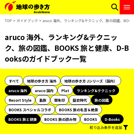
TOP
ガイドブック
aruco 海外、ランキング&テクニック、旅の図鑑、BOOK
aruco 海外、ランキング&テクニッ
ク、旅の図鑑、BOOKS 旅と健康、D-B
ooksのガイドブック一覧
すべて
地球の歩き方 海外
地球の歩き方 Jシリーズ（国内）
aruco 海外
aruco 国内
Plat
ランキング&テクニック
Resort Style
島旅
御朱印
歴史時代
旅の図鑑
BOOKS スペシャルコラボ
BOOKS 旅の名言＆絶景
BOOKS 旅と健康
BOOKS 旅の読み物
BOOKS
D-Books
絞り込み条件を追加