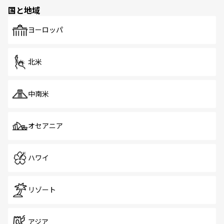
の多様性あふれるカラフルな町は、どこを歩いても新しい
国と地域
発見がある。さらに、治安のよさや充実した公共交通機関
も、旅行者にとっては魅力的なポイント。グルメも豊富
で、ホーカーズは地元の風情を楽しめる外せないスポット
ヨーロッパ
だ。訪れる人を飽きさせないシンガポールで、多様な魅力
を体感しよう。 なお、新着のシンガポール情報は
コンテン
ツ一覧
を参照してほしい。
北米
中南米
オセアニア
ハワイ
リゾート
アジア