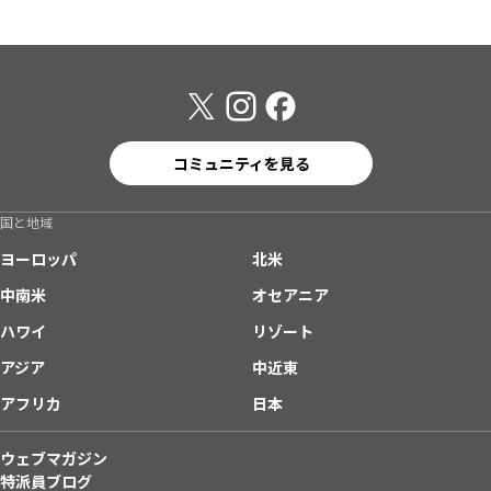
コミュニティを見る
国と地域
ヨーロッパ
北米
中南米
オセアニア
ハワイ
リゾート
アジア
中近東
アフリカ
日本
ウェブマガジン
特派員ブログ