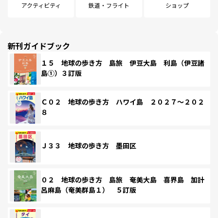
アクティビティ
鉄道・フライト
ショップ
新刊ガイドブック
１５ 地球の歩き方 島旅 伊豆大島 利島（伊豆諸
島①）３訂版
Ｃ０２ 地球の歩き方 ハワイ島 ２０２７～２０２
８
Ｊ３３ 地球の歩き方 墨田区
０２ 地球の歩き方 島旅 奄美大島 喜界島 加計
呂麻島（奄美群島１） ５訂版