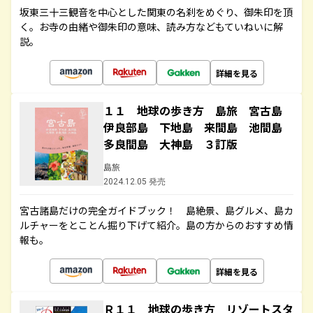
坂東三十三観音を中心とした関東の名刹をめぐり、御朱印を頂
く。お寺の由緒や御朱印の意味、読み方などもていねいに解
説。
詳細を見る
１１ 地球の歩き方 島旅 宮古島
伊良部島 下地島 来間島 池間島
多良間島 大神島 ３訂版
島旅
2024.12.05 発売
宮古諸島だけの完全ガイドブック！ 島絶景、島グルメ、島カ
ルチャーをとことん掘り下げて紹介。島の方からのおすすめ情
報も。
詳細を見る
Ｒ１１ 地球の歩き方 リゾートスタ