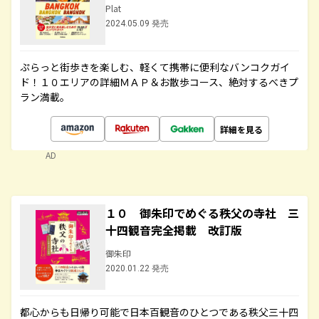
Plat
2024.05.09 発売
ぷらっと街歩きを楽しむ、軽くて携帯に便利なバンコクガイ
ド！１０エリアの詳細ＭＡＰ＆お散歩コース、絶対するべきプ
ラン満載。
詳細を見る
AD
１０ 御朱印でめぐる秩父の寺社 三
十四観音完全掲載 改訂版
御朱印
2020.01.22 発売
都心からも日帰り可能で日本百観音のひとつである秩父三十四