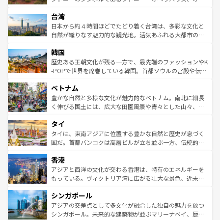
るだろう。車でのロードトリップや列車の旅も、アメリカ
文化や歴史が息づいている。「アロハスピリット」と呼ば
ストラリア東海岸北部に広がる大サンゴ礁地帯グレートバ
ならではの贅沢な旅のスタイルだ。 なお、新着のアメリカ
台湾
れるおもてなしの心で訪れる人々を迎えてくれるハワイの
リアリーフや大陸中央部にそびえるウルル（エアーズロッ
情報は
コンテンツ一覧
を参照してほしい。
人々、おいしいローカルフードやハワイアンミュージッ
ク）、タスマニアの美しい原生林やケアンズの熱帯雨林な
日本から約４時間ほどでたどり着く台湾は、多彩な文化と
ク、伝統的なフラダンスなど、すべてがハワイの魅力を彩
ど、見どころがたくさん。また、カフェやワイン、オージ
自然が織りなす魅力的な観光地。活気あふれる大都市の台
っている。訪れるたびに新しい発見と感動が待っているハ
ービーフなどの食文化も豊かで、美味しいものであふれて
北やノスタルジックな町並みが人気な九份（ジォウフェ
ワイを、存分に味わってほしい。 なお、新着のハワイ情報
韓国
いる。アクティビティも充実しており、サーフィンやダイ
ン）、静ひつな山岳地帯である台湾東部など、都市の喧騒
は
コンテンツ一覧
を参照してほしい。
ビング、ハイキングなど、アウトドア好きにはたまらな
と山間の静けさが共存しており、訪れる人に新しい発見と
歴史ある王朝文化が残る一方で、最先端のファッションやK
い。オーストラリアの多彩な魅力を存分に味わいつくそ
驚きをもたらしてくれる。また、奥深い台湾の食文化も魅
-POPで世界を席巻している韓国。首都ソウルの宮殿や伝統
う。 なお、新着のオーストラリア情報は
コンテンツ一覧
を
力で、夜市などの屋台グルメから高級料理、ヘルシーで美
家屋が並ぶエリアでは韓国の歴史と文化に浸ることがで
参照してほしい。
ベトナム
容にもいいと評判のスイーツなど、バラエティ豊かな料理
き、地方に足を延ばせば四季折々の自然美を楽しむことが
が味わえる。 なお、新着の台湾情報は
コンテンツ一覧
を参
できる。そして、キムチや焼肉、絶品のストリートフード
豊かな自然と多様な文化が魅力的なベトナム。南北に細長
照してほしい。
まで、さまざまな韓国料理が待っている。夜には、韓国な
く伸びる国土には、広大な田園風景や青々とした山々、世
らではのナイトライフも堪能できる。あたたかいホスピタ
界遺産に登録された壮大な自然景観が点在し、都市部では
タイ
リティに包まれながら、韓国の多彩な魅力を心ゆくまで味
急速な発展と共に伝統が息づく。ハノイの古い町並みやホ
わってみてほしい。 なお、新着の韓国情報は
コンテンツ一
ーチミン市のフランス統治時代の建物も、独特の雰囲気を
タイは、東南アジアに位置する豊かな自然と歴史が息づく
覧
を参照してほしい。
醸し出している。また、バラエティの豊かさとおいしさで
国だ。首都バンコクは高層ビルが立ち並ぶ一方、伝統的な
世界中の食通を魅了してやまないベトナム料理も魅力のひ
寺院や市場がいたるところに点在し、古きよき文化と現代
香港
とつ。フォーやバインミー、ベトナムコーヒーなどは、ぜ
の活気が交差している。北部ではチェンマイなどの山岳地
ひ現地で味わいたい。どの地域を訪れてもあたたかい人々
帯で自然と触れ合い、南部ではプーケットやクラビの美し
アジアと西洋の文化が交わる香港は、特有のエネルギーを
が旅行者を迎えてくれるので、きっと忘れられない旅にな
いビーチでリゾート気分を楽しむことができる。タイ料理
もっている。ヴィクトリア湾に広がる壮大な景色、近未来
るはずだ。 なお、新着のベトナム情報は
コンテンツ一覧
を
は世界的に有名で、屋台から高級レストランまで味覚を刺
的なアートスポット、そして歴史と現代が融合した町並
参照してほしい。
シンガポール
激する。気候は一年中温暖で、どの季節にも異なる楽しみ
み、どこを訪れても感動するはず。観光スポットが密集し
が待っている。親しみやすいタイの人々、仏教を中心とし
ており、効率よく見どころを回れるのも魅力。息をのむよ
アジアの交差点として多文化が融合した独自の魅力を放つ
た文化、そして多様な観光資源が、訪れる旅人を魅了し続
うな絶景から文化的な体験まで、香港を存分に楽しみ尽く
シンガポール。未来的な建築物が並ぶマリーナベイ、歴史