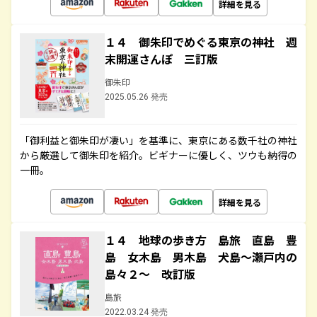
詳細を見る
１４ 御朱印でめぐる東京の神社 週
末開運さんぽ 三訂版
御朱印
2025.05.26 発売
「御利益と御朱印が凄い」を基準に、東京にある数千社の神社
から厳選して御朱印を紹介。ビギナーに優しく、ツウも納得の
一冊。
詳細を見る
１４ 地球の歩き方 島旅 直島 豊
島 女木島 男木島 犬島～瀬戸内の
島々２～ 改訂版
島旅
2022.03.24 発売