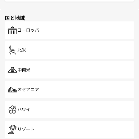
ける。 なお、新着のタイ情報は
コンテンツ一覧
を参照して
そう。 なお、新着の香港情報は
コンテンツ一覧
を参照して
と伝統を感じられるエスニックタウン、多数の緑豊かな公
ほしい。
ほしい。
園や自然保護区など、自然が調和した近代的な景観と文化
の多様性あふれるカラフルな町は、どこを歩いても新しい
国と地域
発見がある。さらに、治安のよさや充実した公共交通機関
も、旅行者にとっては魅力的なポイント。グルメも豊富
で、ホーカーズは地元の風情を楽しめる外せないスポット
ヨーロッパ
だ。訪れる人を飽きさせないシンガポールで、多様な魅力
を体感しよう。 なお、新着のシンガポール情報は
コンテン
ツ一覧
を参照してほしい。
北米
中南米
オセアニア
ハワイ
リゾート