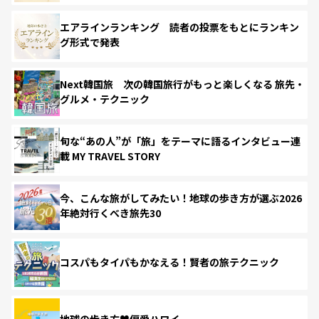
エアラインランキング 読者の投票をもとにランキン
グ形式で発表
Next韓国旅 次の韓国旅行がもっと楽しくなる 旅先・
グルメ・テクニック
旬な“あの人”が「旅」をテーマに語るインタビュー連
載 MY TRAVEL STORY
今、こんな旅がしてみたい！地球の歩き方が選ぶ2026
年絶対行くべき旅先30
コスパもタイパもかなえる！賢者の旅テクニック