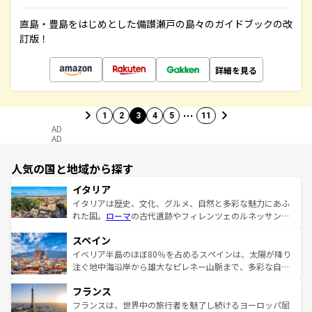
直島・豊島をはじめとした備讃瀬戸の島々のガイドブックの改
訂版！
詳細を見る
…
1
2
3
4
5
11
AD
AD
人気の国と地域から探す
イタリア
イタリアは歴史、文化、グルメ、自然と多彩な魅力にあふ
れた国。
ローマ
の古代遺跡やフィレンツェのルネッサンス
美術、ヴェネツィアの運河など、歴史あるスポットはもち
スペイン
ろん、トスカーナの美しい田園風景やアマルフィ海岸の絶
景など、自然景観も見逃せない。観光の合間には、本場の
イベリア半島のほぼ80％を占めるスペインは、太陽が降り
ピザやパスタなど、絶品のイタリア料理を堪能することも
注ぐ地中海沿岸から雄大なピレネー山脈まで、多彩な自然
できる。朝目覚めてから夜眠るまで、すべての瞬間を楽し
と文化が詰まったヨーロッパ屈指の旅行先だ。多様な地域
フランス
ませてくれるイタリアで、忘れられない旅をしてみよう！
文化が根付くこの国では、情熱的なフラメンコ、熱気あふ
なお、新着のイタリア情報は
コンテンツ一覧
を参照してほ
れる闘牛、そして美味しいタパスが生活の一部となってい
フランスは、世界中の旅行者を魅了し続けるヨーロッパ屈