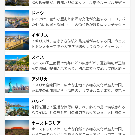
しい。
る。首都マドリードの洗練された雰囲気や、バルセロナの
指の観光地だ。首都パリのエッフェル塔やルーブル美術館
アートに溢れた街角から、地方では古代ローマ遺跡や中世
といった象徴的なスポットから、田舎町の古風な美しさま
ドイツ
の城塞都市、穏やかなビーチリゾートまで多彩な表情を見
で、幅広い魅力が詰まっている。華麗な宮殿、歴史的な大
せる。地方によって風土や気候が異なるスペインはその個
聖堂、美しいビーチ、そして豊かな自然が、訪れる者を心
ドイツは、豊かな歴史と多彩な文化が交差するヨーロッパ
性で訪れる人を魅了する。 なお、新着のスペイン情報は
コ
から魅了する。また、フランスは美食の国としても知ら
の中心に位置する国。中世の街並みが残るロマンチック街
ンテンツ一覧
を参照してほしい。
れ、フランス料理はユネスコ無形文化遺産にも登録されて
道から、未来を先取りするようなモダンな都市まで多様な
イギリス
いる。シャンパンの発祥地であるランス、プロヴァンスの
顔を持つこの国は、どこを歩いても飽きることがない。ベ
香り高いラベンダー畑など、多彩な楽しみ方が可能だ。さ
ルリンの文化的活気、バイエルン州のアルプスの絶景、そ
イギリスは、古きよき伝統と最先端が共存する国。ウェス
らに、パリ以外の地域にも魅力が溢れており、どの街角に
してライン川沿いのワイン畑といった風景は必見。ビール
トミンスター寺院や大英博物館のようなランドマーク、歴
も豊かな歴史と文化が息づいている。パリ以外の個性あふ
とソーセージを味わいながら地元の人と過ごす楽しい時間
史ある大学都市、美しい丘陵地帯や牧歌的な風景など、エ
れる地方に足を運ぶとそれぞれで全く異なる文化を体験で
スイス
は、お酒好きな人にはぜひ体験してほしい。 なお、新着の
リアごとに異なる魅力がある。また、優雅なアフタヌーン
きるだろう。 なお、新着のフランス情報は
コンテンツ一覧
ドイツ情報は
コンテンツ一覧
を参照してほしい。
ティー、ビール好きにはたまらない英国パブ、サッカー観
スイスの国土面積は九州ほどの広さだが、運行時刻が正確
を参照してほしい。
戦など、本場だからこそできる体験も豊富。イギリスを旅
な交通網が整備されており、初心者でも安心して個人旅行
して楽しみつくそう。 なお、新着のイギリス情報は
コンテ
を楽しめる。日本同様に時刻表どおりの旅が可能だ。中世
アメリカ
ンツ一覧
を参照してほしい。
の建物がそのまま残る町や、スイスならではのユニークな
博物館もあり、アルプス観光だけでなく町歩きも満喫する
アメリカ合衆国は、広大な土地と多様な文化が魅力の国。
ことができる。国民の所得が高いため物価も高いが、旅行
東海岸の都市部から西海岸のカリフォルニアまで、訪れる
者向けの交通パス提供のサービスもあり、うまく活用すれ
場所ごとに異なる風景と体験が待っている。ニューヨーク
ハワイ
ば市内交通費無料で観光を楽しむこともできる。 なお、新
のような巨大都市は、観光、ショッピング、エンターテイ
着のスイス情報は
コンテンツ一覧
を参照してほしい。
ンメントが詰まった刺激的なスポットだ。一方、アメリカ
年間を通じて温暖な気候に恵まれ、多くの島で構成される
西部には大自然が広がり、グランドキャニオンやイエロー
ハワイは、どの島も独自の魅力をもっている。大自然の神
ストーン国立公園といった絶景が堪能できる。さらに、南
秘を感じたいなら、火山が生み出した壮大な景観を誇るハ
オーストラリア
部のニューオーリンズでは、音楽と美食が融合した独特の
ワイ島は見逃せない。また、定番の観光地といえばオアフ
文化が魅力。旅行者はアメリカの各地域で異なる魅力を楽
島だが、静かな自然を求めるならマウイ島やカウアイ島が
オーストラリアは、壮大な自然と多様な文化が魅力の国。
しみながら、その多様性と豊かな歴史を感じることができ
おすすめ。エメラルドグリーンに輝く海をはじめ、豊かな
シドニーのシンボルであるシドニー・オペラハウス、オー