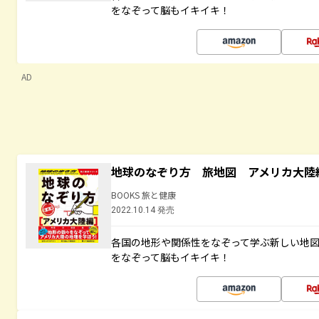
をなぞって脳もイキイキ！
AD
地球のなぞり方 旅地図 アメリカ大陸
BOOKS 旅と健康
2022.10.14 発売
各国の地形や関係性をなぞって学ぶ新しい地
をなぞって脳もイキイキ！