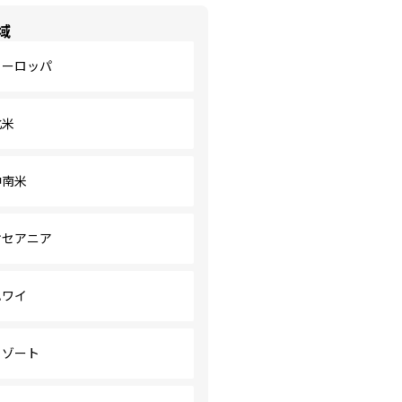
域
ヨーロッパ
北米
中南米
オセアニア
ハワイ
リゾート