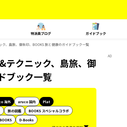
特派員ブログ
ガイドブック
クニック、島旅、御朱印、BOOKS 旅と健康のガイドブック一覧
AD
ング&テクニック、島旅、御
イドブック一覧
co 海外
aruco 国内
Plat
代
旅の図鑑
BOOKS スペシャルコラボ
BOOKS
D-Books