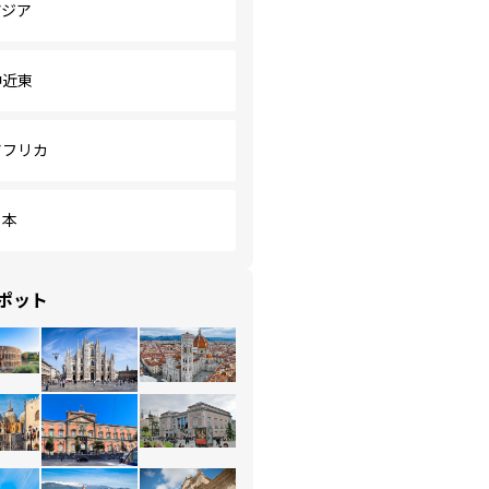
アジア
中近東
アフリカ
日本
ポット