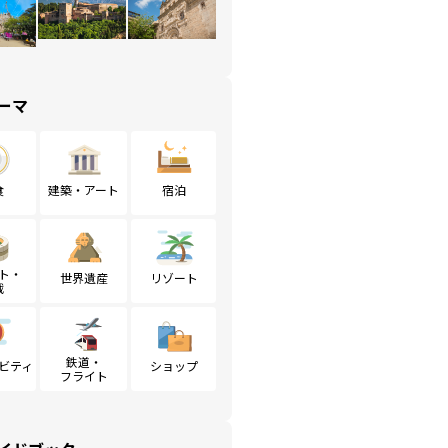
ーマ
食
建築・アート
宿泊
ト・
世界遺産
リゾート
戦
鉄道・
ビティ
ショップ
フライト