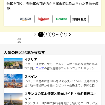
朱印を頂く。御朱印の頂き方から御朱印に込められた意味を解
説。
詳細を見る
…
1
2
3
15
AD
AD
人気の国と地域から探す
イタリア
イタリアは歴史、文化、グルメ、自然と多彩な魅力にあふ
れた国。
ローマ
の古代遺跡やフィレンツェのルネッサンス
美術、ヴェネツィアの運河など、歴史あるスポットはもち
スペイン
ろん、トスカーナの美しい田園風景やアマルフィ海岸の絶
景など、自然景観も見逃せない。観光の合間には、本場の
イベリア半島のほぼ80％を占めるスペインは、太陽が降り
ピザやパスタなど、絶品のイタリア料理を堪能することも
注ぐ地中海沿岸から雄大なピレネー山脈まで、多彩な自然
できる。朝目覚めてから夜眠るまで、すべての瞬間を楽し
と文化が詰まったヨーロッパ屈指の旅行先だ。多様な地域
フランスの基本情報と観光ガイド・有名観光スポ
ませてくれるイタリアで、忘れられない旅をしてみよう！
文化が根付くこの国では、情熱的なフラメンコ、熱気あふ
なお、新着のイタリア情報は
コンテンツ一覧
を参照してほ
れる闘牛、そして美味しいタパスが生活の一部となってい
ット
しい。
る。首都マドリードの洗練された雰囲気や、バルセロナの
フランスは、世界中の旅行者を魅了し続けるヨーロッパ屈