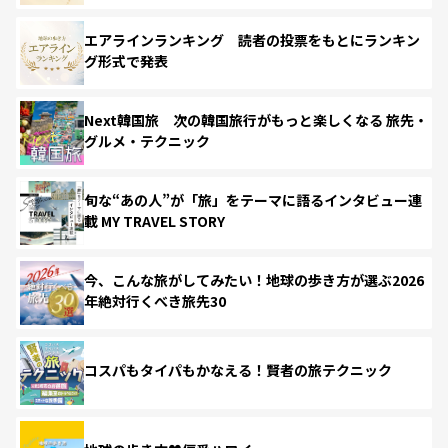
エアラインランキング 読者の投票をもとにランキン
グ形式で発表
Next韓国旅 次の韓国旅行がもっと楽しくなる 旅先・
グルメ・テクニック
旬な“あの人”が「旅」をテーマに語るインタビュー連
載 MY TRAVEL STORY
今、こんな旅がしてみたい！地球の歩き方が選ぶ2026
年絶対行くべき旅先30
コスパもタイパもかなえる！賢者の旅テクニック