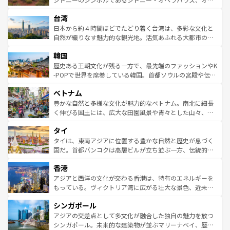
るだろう。車でのロードトリップや列車の旅も、アメリカ
文化や歴史が息づいている。「アロハスピリット」と呼ば
ストラリア東海岸北部に広がる大サンゴ礁地帯グレートバ
ならではの贅沢な旅のスタイルだ。 なお、新着のアメリカ
台湾
れるおもてなしの心で訪れる人々を迎えてくれるハワイの
リアリーフや大陸中央部にそびえるウルル（エアーズロッ
情報は
コンテンツ一覧
を参照してほしい。
人々、おいしいローカルフードやハワイアンミュージッ
ク）、タスマニアの美しい原生林やケアンズの熱帯雨林な
日本から約４時間ほどでたどり着く台湾は、多彩な文化と
ク、伝統的なフラダンスなど、すべてがハワイの魅力を彩
ど、見どころがたくさん。また、カフェやワイン、オージ
自然が織りなす魅力的な観光地。活気あふれる大都市の台
っている。訪れるたびに新しい発見と感動が待っているハ
ービーフなどの食文化も豊かで、美味しいものであふれて
北やノスタルジックな町並みが人気な九份（ジォウフェ
ワイを、存分に味わってほしい。 なお、新着のハワイ情報
韓国
いる。アクティビティも充実しており、サーフィンやダイ
ン）、静ひつな山岳地帯である台湾東部など、都市の喧騒
は
コンテンツ一覧
を参照してほしい。
ビング、ハイキングなど、アウトドア好きにはたまらな
と山間の静けさが共存しており、訪れる人に新しい発見と
歴史ある王朝文化が残る一方で、最先端のファッションやK
い。オーストラリアの多彩な魅力を存分に味わいつくそ
驚きをもたらしてくれる。また、奥深い台湾の食文化も魅
-POPで世界を席巻している韓国。首都ソウルの宮殿や伝統
う。 なお、新着のオーストラリア情報は
コンテンツ一覧
を
力で、夜市などの屋台グルメから高級料理、ヘルシーで美
家屋が並ぶエリアでは韓国の歴史と文化に浸ることがで
参照してほしい。
ベトナム
容にもいいと評判のスイーツなど、バラエティ豊かな料理
き、地方に足を延ばせば四季折々の自然美を楽しむことが
が味わえる。 なお、新着の台湾情報は
コンテンツ一覧
を参
できる。そして、キムチや焼肉、絶品のストリートフード
豊かな自然と多様な文化が魅力的なベトナム。南北に細長
照してほしい。
まで、さまざまな韓国料理が待っている。夜には、韓国な
く伸びる国土には、広大な田園風景や青々とした山々、世
らではのナイトライフも堪能できる。あたたかいホスピタ
界遺産に登録された壮大な自然景観が点在し、都市部では
タイ
リティに包まれながら、韓国の多彩な魅力を心ゆくまで味
急速な発展と共に伝統が息づく。ハノイの古い町並みやホ
わってみてほしい。 なお、新着の韓国情報は
コンテンツ一
ーチミン市のフランス統治時代の建物も、独特の雰囲気を
タイは、東南アジアに位置する豊かな自然と歴史が息づく
覧
を参照してほしい。
醸し出している。また、バラエティの豊かさとおいしさで
国だ。首都バンコクは高層ビルが立ち並ぶ一方、伝統的な
世界中の食通を魅了してやまないベトナム料理も魅力のひ
寺院や市場がいたるところに点在し、古きよき文化と現代
香港
とつ。フォーやバインミー、ベトナムコーヒーなどは、ぜ
の活気が交差している。北部ではチェンマイなどの山岳地
ひ現地で味わいたい。どの地域を訪れてもあたたかい人々
帯で自然と触れ合い、南部ではプーケットやクラビの美し
アジアと西洋の文化が交わる香港は、特有のエネルギーを
が旅行者を迎えてくれるので、きっと忘れられない旅にな
いビーチでリゾート気分を楽しむことができる。タイ料理
もっている。ヴィクトリア湾に広がる壮大な景色、近未来
るはずだ。 なお、新着のベトナム情報は
コンテンツ一覧
を
は世界的に有名で、屋台から高級レストランまで味覚を刺
的なアートスポット、そして歴史と現代が融合した町並
参照してほしい。
シンガポール
激する。気候は一年中温暖で、どの季節にも異なる楽しみ
み、どこを訪れても感動するはず。観光スポットが密集し
が待っている。親しみやすいタイの人々、仏教を中心とし
ており、効率よく見どころを回れるのも魅力。息をのむよ
アジアの交差点として多文化が融合した独自の魅力を放つ
た文化、そして多様な観光資源が、訪れる旅人を魅了し続
うな絶景から文化的な体験まで、香港を存分に楽しみ尽く
シンガポール。未来的な建築物が並ぶマリーナベイ、歴史