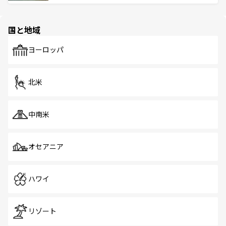
ける。 なお、新着のタイ情報は
コンテンツ一覧
を参照して
そう。 なお、新着の香港情報は
コンテンツ一覧
を参照して
と伝統を感じられるエスニックタウン、多数の緑豊かな公
ほしい。
ほしい。
園や自然保護区など、自然が調和した近代的な景観と文化
の多様性あふれるカラフルな町は、どこを歩いても新しい
国と地域
発見がある。さらに、治安のよさや充実した公共交通機関
も、旅行者にとっては魅力的なポイント。グルメも豊富
で、ホーカーズは地元の風情を楽しめる外せないスポット
ヨーロッパ
だ。訪れる人を飽きさせないシンガポールで、多様な魅力
を体感しよう。 なお、新着のシンガポール情報は
コンテン
ツ一覧
を参照してほしい。
北米
中南米
オセアニア
ハワイ
リゾート