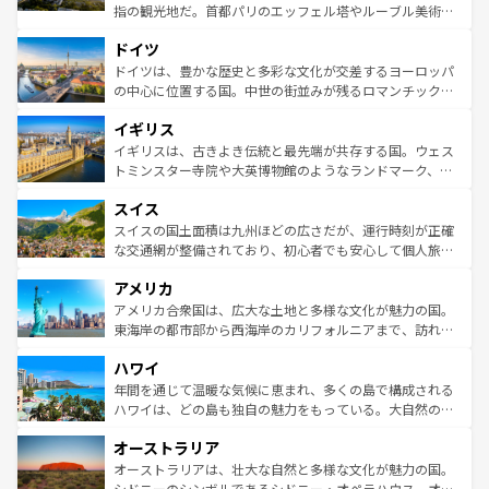
アートに溢れた街角から、地方では古代ローマ遺跡や中世
指の観光地だ。首都パリのエッフェル塔やルーブル美術館
の城塞都市、穏やかなビーチリゾートまで多彩な表情を見
といった象徴的なスポットから、田舎町の古風な美しさま
せる。地方によって風土や気候が異なるスペインはその個
ドイツ
で、幅広い魅力が詰まっている。華麗な宮殿、歴史的な大
性で訪れる人を魅了する。 なお、新着のスペイン情報は
コ
聖堂、美しいビーチ、そして豊かな自然が、訪れる者を心
ドイツは、豊かな歴史と多彩な文化が交差するヨーロッパ
ンテンツ一覧
を参照してほしい。
から魅了する。また、フランスは美食の国としても知ら
の中心に位置する国。中世の街並みが残るロマンチック街
れ、フランス料理はユネスコ無形文化遺産にも登録されて
道から、未来を先取りするようなモダンな都市まで多様な
イギリス
いる。シャンパンの発祥地であるランス、プロヴァンスの
顔を持つこの国は、どこを歩いても飽きることがない。ベ
香り高いラベンダー畑など、多彩な楽しみ方が可能だ。さ
ルリンの文化的活気、バイエルン州のアルプスの絶景、そ
イギリスは、古きよき伝統と最先端が共存する国。ウェス
らに、パリ以外の地域にも魅力が溢れており、どの街角に
してライン川沿いのワイン畑といった風景は必見。ビール
トミンスター寺院や大英博物館のようなランドマーク、歴
も豊かな歴史と文化が息づいている。パリ以外の個性あふ
とソーセージを味わいながら地元の人と過ごす楽しい時間
史ある大学都市、美しい丘陵地帯や牧歌的な風景など、エ
れる地方に足を運ぶとそれぞれで全く異なる文化を体験で
スイス
は、お酒好きな人にはぜひ体験してほしい。 なお、新着の
リアごとに異なる魅力がある。また、優雅なアフタヌーン
きるだろう。 なお、新着のフランス情報は
コンテンツ一覧
ドイツ情報は
コンテンツ一覧
を参照してほしい。
ティー、ビール好きにはたまらない英国パブ、サッカー観
スイスの国土面積は九州ほどの広さだが、運行時刻が正確
を参照してほしい。
戦など、本場だからこそできる体験も豊富。イギリスを旅
な交通網が整備されており、初心者でも安心して個人旅行
して楽しみつくそう。 なお、新着のイギリス情報は
コンテ
を楽しめる。日本同様に時刻表どおりの旅が可能だ。中世
アメリカ
ンツ一覧
を参照してほしい。
の建物がそのまま残る町や、スイスならではのユニークな
博物館もあり、アルプス観光だけでなく町歩きも満喫する
アメリカ合衆国は、広大な土地と多様な文化が魅力の国。
ことができる。国民の所得が高いため物価も高いが、旅行
東海岸の都市部から西海岸のカリフォルニアまで、訪れる
者向けの交通パス提供のサービスもあり、うまく活用すれ
場所ごとに異なる風景と体験が待っている。ニューヨーク
ハワイ
ば市内交通費無料で観光を楽しむこともできる。 なお、新
のような巨大都市は、観光、ショッピング、エンターテイ
着のスイス情報は
コンテンツ一覧
を参照してほしい。
ンメントが詰まった刺激的なスポットだ。一方、アメリカ
年間を通じて温暖な気候に恵まれ、多くの島で構成される
西部には大自然が広がり、グランドキャニオンやイエロー
ハワイは、どの島も独自の魅力をもっている。大自然の神
ストーン国立公園といった絶景が堪能できる。さらに、南
秘を感じたいなら、火山が生み出した壮大な景観を誇るハ
オーストラリア
部のニューオーリンズでは、音楽と美食が融合した独特の
ワイ島は見逃せない。また、定番の観光地といえばオアフ
文化が魅力。旅行者はアメリカの各地域で異なる魅力を楽
島だが、静かな自然を求めるならマウイ島やカウアイ島が
オーストラリアは、壮大な自然と多様な文化が魅力の国。
しみながら、その多様性と豊かな歴史を感じることができ
おすすめ。エメラルドグリーンに輝く海をはじめ、豊かな
シドニーのシンボルであるシドニー・オペラハウス、オー