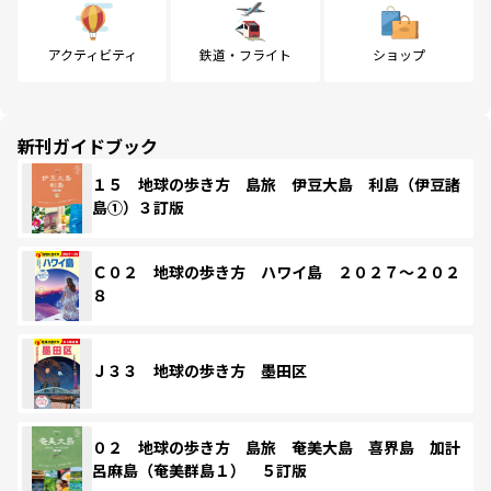
アクティビティ
鉄道・フライト
ショップ
新刊ガイドブック
１５ 地球の歩き方 島旅 伊豆大島 利島（伊豆諸
島①）３訂版
Ｃ０２ 地球の歩き方 ハワイ島 ２０２７～２０２
８
Ｊ３３ 地球の歩き方 墨田区
０２ 地球の歩き方 島旅 奄美大島 喜界島 加計
呂麻島（奄美群島１） ５訂版