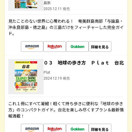
島旅
2025.12.11 発売
見たことのない世界に心奪われる！ 奄美群島南部「与論島・
沖永良部島・徳之島」の三島だけをフィーチャーした完全ガイ
ド。
詳細を見る
０３ 地球の歩き方 Ｐｌａｔ 台北
Plat
2024.12.19 発売
これ１冊にすべて凝縮！軽くて持ち歩きに便利な「地球の歩き
方」のコンパクトガイド。台北を楽しみ尽くすプラン＆最新情
報満載！
詳細を見る