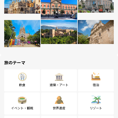
旅のテーマ
飲食
建築・アート
宿泊
イベント・観戦
世界遺産
リゾート