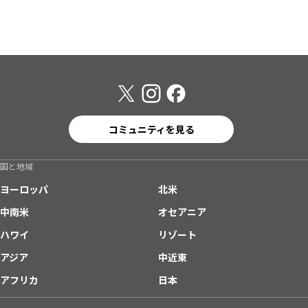
コミュニティを見る
国と地域
ヨーロッパ
北米
中南米
オセアニア
ハワイ
リゾート
アジア
中近東
アフリカ
日本