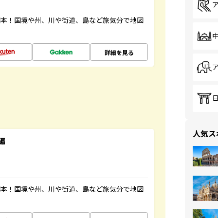
図本！国境や州、川や街道、島など旅気分で地図
詳細を見る
人気ス
編
図本！国境や州、川や街道、島など旅気分で地図