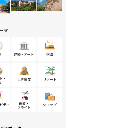
ーマ
食
建築・アート
宿泊
ト・
世界遺産
リゾート
戦
鉄道・
ビティ
ショップ
フライト