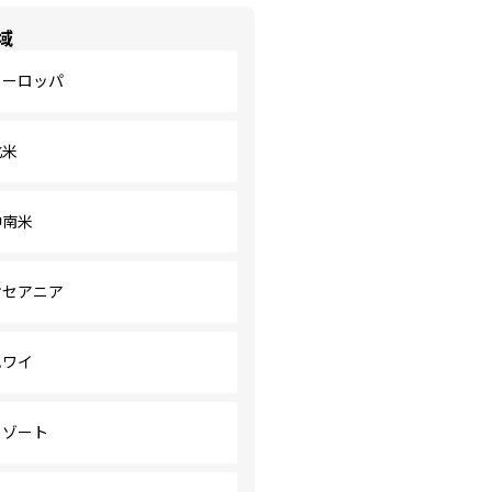
域
ヨーロッパ
北米
中南米
オセアニア
ハワイ
リゾート