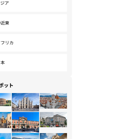
アジア
中近東
アフリカ
日本
ポット