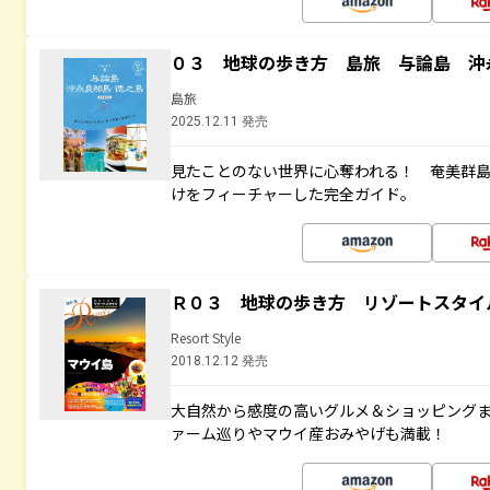
０３ 地球の歩き方 島旅 与論島 沖
島旅
2025.12.11 発売
見たことのない世界に心奪われる！ 奄美群
けをフィーチャーした完全ガイド。
Ｒ０３ 地球の歩き方 リゾートスタイ
Resort Style
2018.12.12 発売
大自然から感度の高いグルメ＆ショッピング
ァーム巡りやマウイ産おみやげも満載！