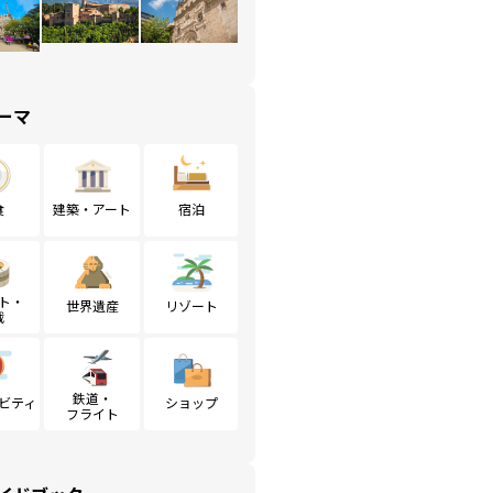
ーマ
食
建築・アート
宿泊
ト・
世界遺産
リゾート
戦
鉄道・
ビティ
ショップ
フライト