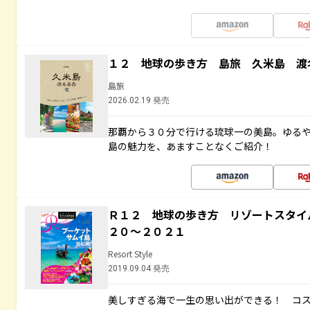
１２ 地球の歩き方 島旅 久米島 渡
島旅
2026.02.19 発売
那覇から３０分で行ける琉球一の美島。ゆる
島の魅力を、あますことなくご紹介！
Ｒ１２ 地球の歩き方 リゾートスタイ
２０～２０２１
Resort Style
2019.09.04 発売
美しすぎる海で一生の思い出ができる！ コ