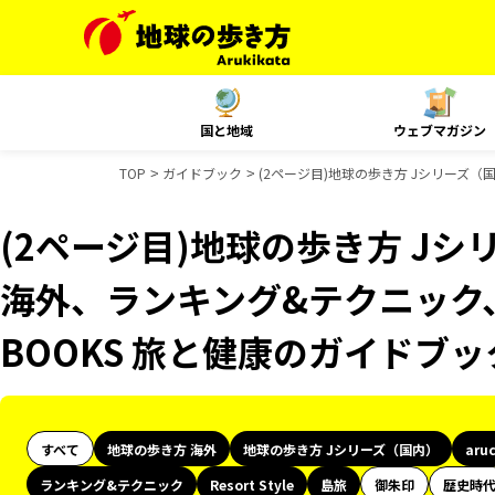
国と地域
ウェブマガジン
TOP
ガイドブック
(2ページ目)地球の歩き方 Jシリーズ（国内
(2ページ目)地球の歩き方 Jシリ
海外、ランキング&テクニック、Re
BOOKS 旅と健康のガイドブ
すべて
地球の歩き方 海外
地球の歩き方 Jシリーズ（国内）
aru
ランキング&テクニック
Resort Style
島旅
御朱印
歴史時