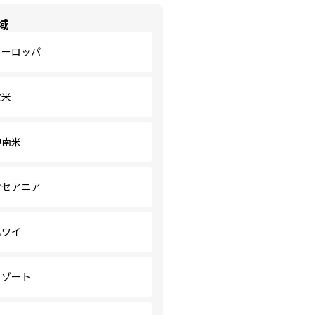
域
ヨーロッパ
北米
中南米
オセアニア
ハワイ
リゾート