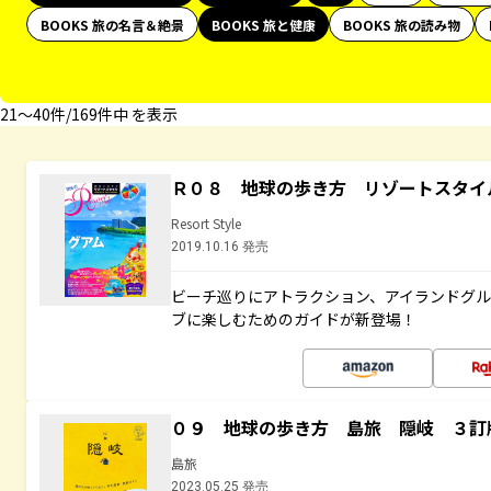
BOOKS 旅の名言＆絶景
BOOKS 旅と健康
BOOKS 旅の読み物
21〜40件/169件中 を表示
Ｒ０８ 地球の歩き方 リゾートスタイ
Resort Style
2019.10.16 発売
ビーチ巡りにアトラクション、アイランドグル
ブに楽しむためのガイドが新登場！
０９ 地球の歩き方 島旅 隠岐 ３訂
島旅
2023.05.25 発売