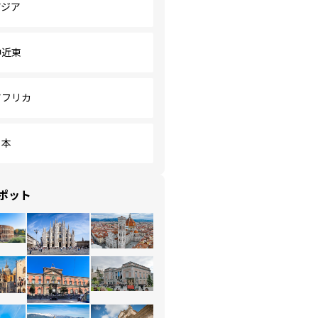
アジア
中近東
アフリカ
日本
ポット