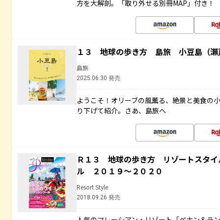
方を大解剖。「取り外せる別冊MAP」付き！
１３ 地球の歩き方 島旅 小豆島（瀬
島旅
2025.06.30 発売
ようこそ！オリーブの風薫る、絶景と美食の
り下げて紹介。さあ、島旅へ
Ｒ１３ 地球の歩き方 リゾートスタイ
ル ２０１９～２０２０
Resort Style
2018.09.26 発売
人気のマレーシアン・リゾート「ペナン＆ラン