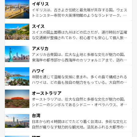
イギリス
いる。シャンパンの発祥地であるランス、プロヴァンスの
顔を持つこの国は、どこを歩いても飽きることがない。ベ
香り高いラベンダー畑など、多彩な楽しみ方が可能だ。さ
ルリンの文化的活気、バイエルン州のアルプスの絶景、そ
イギリスは、古きよき伝統と最先端が共存する国。ウェス
らに、パリ以外の地域にも魅力が溢れており、どの街角に
してライン川沿いのワイン畑といった風景は必見。ビール
トミンスター寺院や大英博物館のようなランドマーク、歴
も豊かな歴史と文化が息づいている。パリ以外の個性あふ
とソーセージを味わいながら地元の人と過ごす楽しい時間
史ある大学都市、美しい丘陵地帯や牧歌的な風景など、エ
れる地方に足を運ぶとそれぞれで全く異なる文化を体験で
スイス
は、お酒好きな人にはぜひ体験してほしい。 なお、新着の
リアごとに異なる魅力がある。また、優雅なアフタヌーン
きるだろう。 なお、新着のフランス情報は
コンテンツ一覧
ドイツ情報は
コンテンツ一覧
を参照してほしい。
ティー、ビール好きにはたまらない英国パブ、サッカー観
スイスの国土面積は九州ほどの広さだが、運行時刻が正確
を参照してほしい。
戦など、本場だからこそできる体験も豊富。イギリスを旅
な交通網が整備されており、初心者でも安心して個人旅行
して楽しみつくそう。 なお、新着のイギリス情報は
コンテ
を楽しめる。日本同様に時刻表どおりの旅が可能だ。中世
アメリカ
ンツ一覧
を参照してほしい。
の建物がそのまま残る町や、スイスならではのユニークな
博物館もあり、アルプス観光だけでなく町歩きも満喫する
アメリカ合衆国は、広大な土地と多様な文化が魅力の国。
ことができる。国民の所得が高いため物価も高いが、旅行
東海岸の都市部から西海岸のカリフォルニアまで、訪れる
者向けの交通パス提供のサービスもあり、うまく活用すれ
場所ごとに異なる風景と体験が待っている。ニューヨーク
ハワイ
ば市内交通費無料で観光を楽しむこともできる。 なお、新
のような巨大都市は、観光、ショッピング、エンターテイ
着のスイス情報は
コンテンツ一覧
を参照してほしい。
ンメントが詰まった刺激的なスポットだ。一方、アメリカ
年間を通じて温暖な気候に恵まれ、多くの島で構成される
西部には大自然が広がり、グランドキャニオンやイエロー
ハワイは、どの島も独自の魅力をもっている。大自然の神
ストーン国立公園といった絶景が堪能できる。さらに、南
秘を感じたいなら、火山が生み出した壮大な景観を誇るハ
オーストラリア
部のニューオーリンズでは、音楽と美食が融合した独特の
ワイ島は見逃せない。また、定番の観光地といえばオアフ
文化が魅力。旅行者はアメリカの各地域で異なる魅力を楽
島だが、静かな自然を求めるならマウイ島やカウアイ島が
オーストラリアは、壮大な自然と多様な文化が魅力の国。
しみながら、その多様性と豊かな歴史を感じることができ
おすすめ。エメラルドグリーンに輝く海をはじめ、豊かな
シドニーのシンボルであるシドニー・オペラハウス、オー
るだろう。車でのロードトリップや列車の旅も、アメリカ
文化や歴史が息づいている。「アロハスピリット」と呼ば
ストラリア東海岸北部に広がる大サンゴ礁地帯グレートバ
ならではの贅沢な旅のスタイルだ。 なお、新着のアメリカ
台湾
れるおもてなしの心で訪れる人々を迎えてくれるハワイの
リアリーフや大陸中央部にそびえるウルル（エアーズロッ
情報は
コンテンツ一覧
を参照してほしい。
人々、おいしいローカルフードやハワイアンミュージッ
ク）、タスマニアの美しい原生林やケアンズの熱帯雨林な
日本から約４時間ほどでたどり着く台湾は、多彩な文化と
ク、伝統的なフラダンスなど、すべてがハワイの魅力を彩
ど、見どころがたくさん。また、カフェやワイン、オージ
自然が織りなす魅力的な観光地。活気あふれる大都市の台
っている。訪れるたびに新しい発見と感動が待っているハ
ービーフなどの食文化も豊かで、美味しいものであふれて
北やノスタルジックな町並みが人気な九份（ジォウフェ