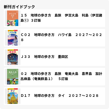
新刊ガイドブック
１５ 地球の歩き方 島旅 伊豆大島 利島（伊豆諸
島①）３訂版
Ｃ０２ 地球の歩き方 ハワイ島 ２０２７～２０２
８
Ｊ３３ 地球の歩き方 墨田区
０２ 地球の歩き方 島旅 奄美大島 喜界島 加計
呂麻島（奄美群島１） ５訂版
Ｄ１７ 地球の歩き方 タイ ２０２７～２０２８