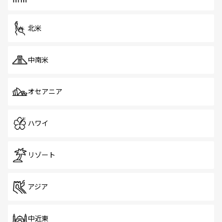
だ。訪れる人を飽きさせないシンガポールで、多様な魅力
を体感しよう。 なお、新着のシンガポール情報は
コンテン
ツ一覧
を参照してほしい。
北米
中南米
オセアニア
ハワイ
リゾート
アジア
中近東