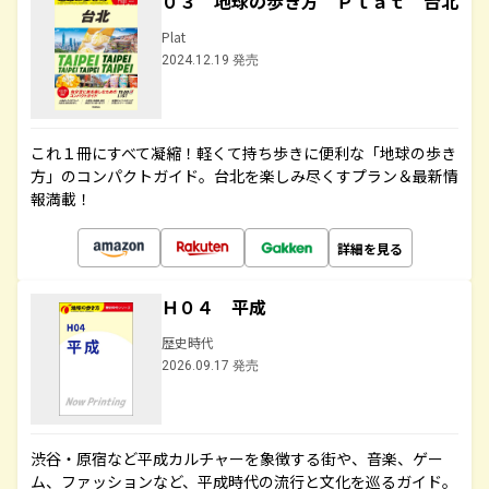
０３ 地球の歩き方 Ｐｌａｔ 台北
Plat
2024.12.19 発売
これ１冊にすべて凝縮！軽くて持ち歩きに便利な「地球の歩き
方」のコンパクトガイド。台北を楽しみ尽くすプラン＆最新情
報満載！
詳細を見る
Ｈ０４ 平成
歴史時代
2026.09.17 発売
渋谷・原宿など平成カルチャーを象徴する街や、音楽、ゲー
ム、ファッションなど、平成時代の流行と文化を巡るガイド。