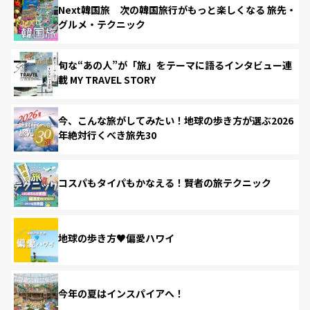
Next韓国旅 次の韓国旅行がもっと楽しくなる 旅先・
グルメ・テクニック
旬な“あの人”が「旅」をテーマに語るインタビュー連
載 MY TRAVEL STORY
今、こんな旅がしてみたい！地球の歩き方が選ぶ2026
年絶対行くべき旅先30
コスパもタイパもかなえる！賢者の旅テクニック
地球の歩き方♥偏愛ハワイ
今年の夏はインスパイアへ！