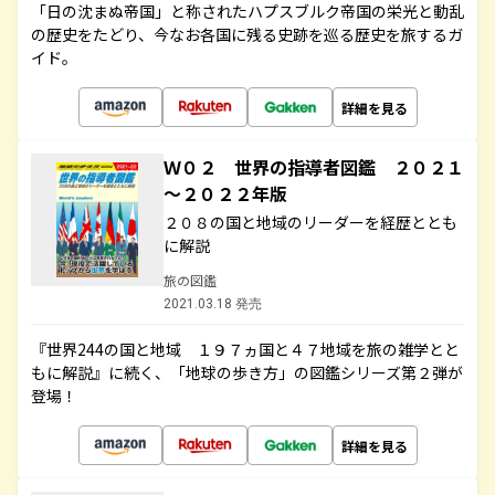
「日の沈まぬ帝国」と称されたハプスブルク帝国の栄光と動乱
の歴史をたどり、今なお各国に残る史跡を巡る歴史を旅するガ
イド。
詳細を見る
Ｗ０２ 世界の指導者図鑑 ２０２１
～２０２２年版
２０８の国と地域のリーダーを経歴ととも
に解説
旅の図鑑
2021.03.18 発売
『世界244の国と地域 １９７ヵ国と４７地域を旅の雑学とと
もに解説』に続く、「地球の歩き方」の図鑑シリーズ第２弾が
登場！
詳細を見る