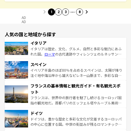
…
1
2
3
8
AD
AD
人気の国と地域から探す
イタリア
イタリアは歴史、文化、グルメ、自然と多彩な魅力にあふ
れた国。
ローマ
の古代遺跡やフィレンツェのルネッサンス
美術、ヴェネツィアの運河など、歴史あるスポットはもち
スペイン
ろん、トスカーナの美しい田園風景やアマルフィ海岸の絶
景など、自然景観も見逃せない。観光の合間には、本場の
イベリア半島のほぼ80％を占めるスペインは、太陽が降り
ピザやパスタなど、絶品のイタリア料理を堪能することも
注ぐ地中海沿岸から雄大なピレネー山脈まで、多彩な自然
できる。朝目覚めてから夜眠るまで、すべての瞬間を楽し
と文化が詰まったヨーロッパ屈指の旅行先だ。多様な地域
フランスの基本情報と観光ガイド・有名観光スポ
ませてくれるイタリアで、忘れられない旅をしてみよう！
文化が根付くこの国では、情熱的なフラメンコ、熱気あふ
なお、新着のイタリア情報は
コンテンツ一覧
を参照してほ
れる闘牛、そして美味しいタパスが生活の一部となってい
ット
しい。
る。首都マドリードの洗練された雰囲気や、バルセロナの
フランスは、世界中の旅行者を魅了し続けるヨーロッパ屈
アートに溢れた街角から、地方では古代ローマ遺跡や中世
指の観光地だ。首都パリのエッフェル塔やルーブル美術館
の城塞都市、穏やかなビーチリゾートまで多彩な表情を見
といった象徴的なスポットから、田舎町の古風な美しさま
せる。地方によって風土や気候が異なるスペインはその個
ドイツ
で、幅広い魅力が詰まっている。華麗な宮殿、歴史的な大
性で訪れる人を魅了する。 なお、新着のスペイン情報は
コ
聖堂、美しいビーチ、そして豊かな自然が、訪れる者を心
ドイツは、豊かな歴史と多彩な文化が交差するヨーロッパ
ンテンツ一覧
を参照してほしい。
から魅了する。また、フランスは美食の国としても知ら
の中心に位置する国。中世の街並みが残るロマンチック街
れ、フランス料理はユネスコ無形文化遺産にも登録されて
道から、未来を先取りするようなモダンな都市まで多様な