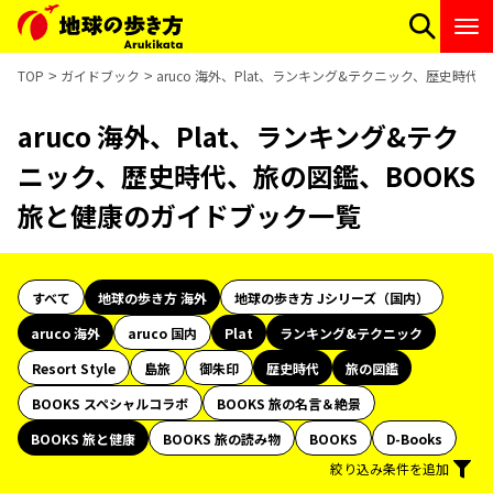
TOP
ガイドブック
aruco 海外、Plat、ランキング&テクニック、歴史時
aruco 海外、Plat、ランキング&テク
ニック、歴史時代、旅の図鑑、BOOKS
旅と健康のガイドブック一覧
すべて
地球の歩き方 海外
地球の歩き方 Jシリーズ（国内）
aruco 海外
aruco 国内
Plat
ランキング&テクニック
Resort Style
島旅
御朱印
歴史時代
旅の図鑑
BOOKS スペシャルコラボ
BOOKS 旅の名言＆絶景
BOOKS 旅と健康
BOOKS 旅の読み物
BOOKS
D-Books
絞り込み条件を追加