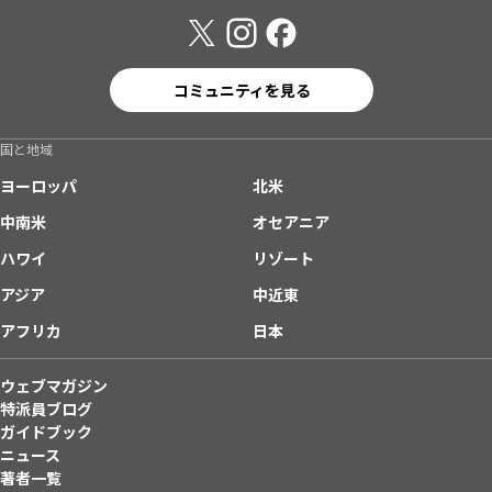
コミュニティを見る
国と地域
ヨーロッパ
北米
中南米
オセアニア
ハワイ
リゾート
アジア
中近東
アフリカ
日本
ウェブマガジン
特派員ブログ
ガイドブック
ニュース
著者一覧