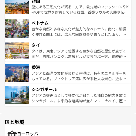
ワイを、存分に味わってほしい。 なお、新着のハワイ情報
韓国
いる。アクティビティも充実しており、サーフィンやダイ
ン）、静ひつな山岳地帯である台湾東部など、都市の喧騒
は
コンテンツ一覧
を参照してほしい。
ビング、ハイキングなど、アウトドア好きにはたまらな
と山間の静けさが共存しており、訪れる人に新しい発見と
歴史ある王朝文化が残る一方で、最先端のファッションやK
い。オーストラリアの多彩な魅力を存分に味わいつくそ
驚きをもたらしてくれる。また、奥深い台湾の食文化も魅
-POPで世界を席巻している韓国。首都ソウルの宮殿や伝統
う。 なお、新着のオーストラリア情報は
コンテンツ一覧
を
力で、夜市などの屋台グルメから高級料理、ヘルシーで美
家屋が並ぶエリアでは韓国の歴史と文化に浸ることがで
参照してほしい。
ベトナム
容にもいいと評判のスイーツなど、バラエティ豊かな料理
き、地方に足を延ばせば四季折々の自然美を楽しむことが
が味わえる。 なお、新着の台湾情報は
コンテンツ一覧
を参
できる。そして、キムチや焼肉、絶品のストリートフード
豊かな自然と多様な文化が魅力的なベトナム。南北に細長
照してほしい。
まで、さまざまな韓国料理が待っている。夜には、韓国な
く伸びる国土には、広大な田園風景や青々とした山々、世
らではのナイトライフも堪能できる。あたたかいホスピタ
界遺産に登録された壮大な自然景観が点在し、都市部では
タイ
リティに包まれながら、韓国の多彩な魅力を心ゆくまで味
急速な発展と共に伝統が息づく。ハノイの古い町並みやホ
わってみてほしい。 なお、新着の韓国情報は
コンテンツ一
ーチミン市のフランス統治時代の建物も、独特の雰囲気を
タイは、東南アジアに位置する豊かな自然と歴史が息づく
覧
を参照してほしい。
醸し出している。また、バラエティの豊かさとおいしさで
国だ。首都バンコクは高層ビルが立ち並ぶ一方、伝統的な
世界中の食通を魅了してやまないベトナム料理も魅力のひ
寺院や市場がいたるところに点在し、古きよき文化と現代
香港
とつ。フォーやバインミー、ベトナムコーヒーなどは、ぜ
の活気が交差している。北部ではチェンマイなどの山岳地
ひ現地で味わいたい。どの地域を訪れてもあたたかい人々
帯で自然と触れ合い、南部ではプーケットやクラビの美し
アジアと西洋の文化が交わる香港は、特有のエネルギーを
が旅行者を迎えてくれるので、きっと忘れられない旅にな
いビーチでリゾート気分を楽しむことができる。タイ料理
もっている。ヴィクトリア湾に広がる壮大な景色、近未来
るはずだ。 なお、新着のベトナム情報は
コンテンツ一覧
を
は世界的に有名で、屋台から高級レストランまで味覚を刺
的なアートスポット、そして歴史と現代が融合した町並
参照してほしい。
シンガポール
激する。気候は一年中温暖で、どの季節にも異なる楽しみ
み、どこを訪れても感動するはず。観光スポットが密集し
が待っている。親しみやすいタイの人々、仏教を中心とし
ており、効率よく見どころを回れるのも魅力。息をのむよ
アジアの交差点として多文化が融合した独自の魅力を放つ
た文化、そして多様な観光資源が、訪れる旅人を魅了し続
うな絶景から文化的な体験まで、香港を存分に楽しみ尽く
シンガポール。未来的な建築物が並ぶマリーナベイ、歴史
ける。 なお、新着のタイ情報は
コンテンツ一覧
を参照して
そう。 なお、新着の香港情報は
コンテンツ一覧
を参照して
と伝統を感じられるエスニックタウン、多数の緑豊かな公
ほしい。
ほしい。
園や自然保護区など、自然が調和した近代的な景観と文化
の多様性あふれるカラフルな町は、どこを歩いても新しい
国と地域
発見がある。さらに、治安のよさや充実した公共交通機関
も、旅行者にとっては魅力的なポイント。グルメも豊富
で、ホーカーズは地元の風情を楽しめる外せないスポット
ヨーロッパ