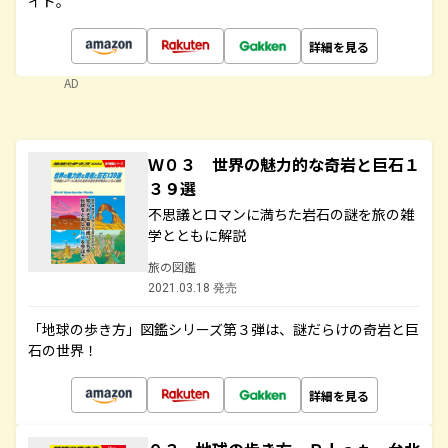
イド。
詳細を見る
AD
Ｗ０３ 世界の魅力的な奇岩と巨石１
３９選
不思議とロマンに満ちた岩石の謎を旅の雑
学とともに解説
旅の図鑑
2021.03.18 発売
「地球の歩き方」図鑑シリーズ第３弾は、謎だらけの奇岩と巨
石の世界！
詳細を見る