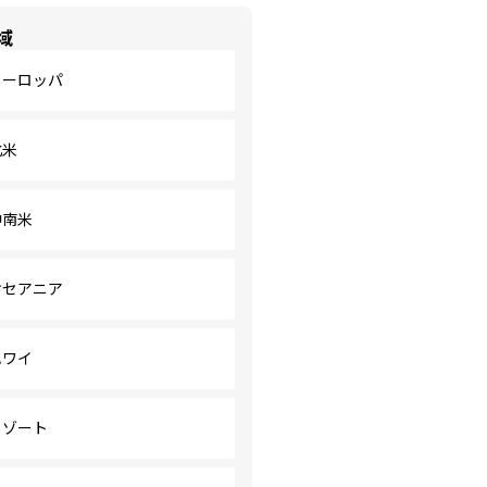
域
ヨーロッパ
北米
中南米
オセアニア
ハワイ
リゾート