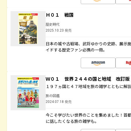
Ｈ０１ 戦国
歴史時代
2025.10.23 発売
日本の城や古戦場、武将ゆかりの史跡、展示
イドする歴史ファン必携の一冊。
Ｗ０１ 世界２４４の国と地域 改訂版
１９７ヵ国と４７地域を旅の雑学とともに解
旅の図鑑
2024.07.18 発売
今こそ学びたい世界のことを集めました！首
に話したくなる旅の雑学も。