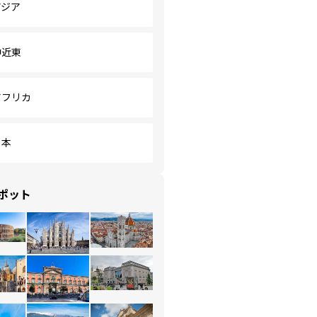
アジア
中近東
アフリカ
日本
ポット