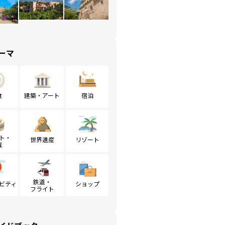
ーマ
食
建築・アート
宿泊
ト・
世界遺産
リゾート
戦
鉄道・
ビティ
ショップ
フライト