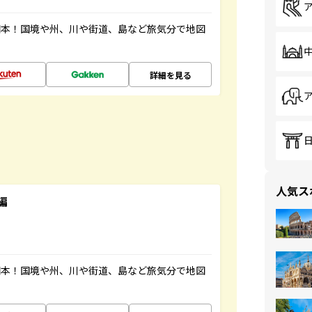
図本！国境や州、川や街道、島など旅気分で地図
詳細を見る
人気ス
編
図本！国境や州、川や街道、島など旅気分で地図