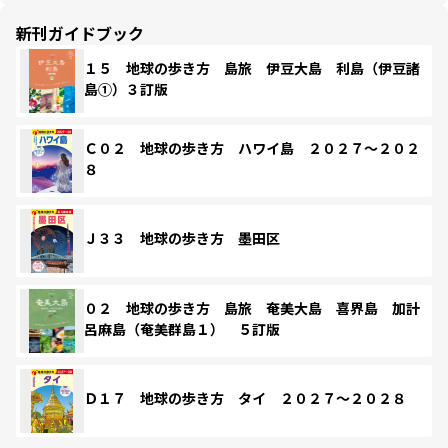
新刊ガイドブック
１５ 地球の歩き方 島旅 伊豆大島 利島（伊豆諸
島①）３訂版
Ｃ０２ 地球の歩き方 ハワイ島 ２０２７～２０２
８
Ｊ３３ 地球の歩き方 墨田区
０２ 地球の歩き方 島旅 奄美大島 喜界島 加計
呂麻島（奄美群島１） ５訂版
Ｄ１７ 地球の歩き方 タイ ２０２７～２０２８