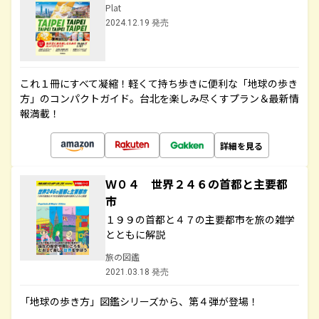
Plat
2024.12.19 発売
これ１冊にすべて凝縮！軽くて持ち歩きに便利な「地球の歩き
方」のコンパクトガイド。台北を楽しみ尽くすプラン＆最新情
報満載！
詳細を見る
Ｗ０４ 世界２４６の首都と主要都
市
１９９の首都と４７の主要都市を旅の雑学
とともに解説
旅の図鑑
2021.03.18 発売
「地球の歩き方」図鑑シリーズから、第４弾が登場！