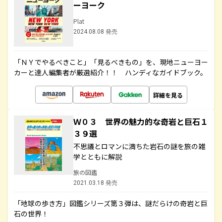
ーヨーク
Plat
2024.08.08 発売
「ＮＹでやるべきこと」「見るべきもの」を、現地ニューヨー
カーと達人編集者が厳選紹介！！ ハンディなガイドブック。
詳細を見る
Ｗ０３ 世界の魅力的な奇岩と巨石１
３９選
不思議とロマンに満ちた岩石の謎を旅の雑
学とともに解説
旅の図鑑
2021.03.18 発売
「地球の歩き方」図鑑シリーズ第３弾は、謎だらけの奇岩と巨
石の世界！