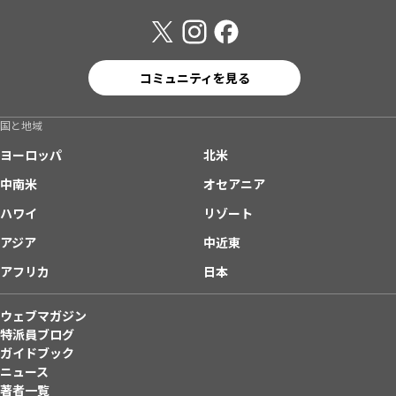
コミュニティを見る
国と地域
ヨーロッパ
北米
中南米
オセアニア
ハワイ
リゾート
アジア
中近東
アフリカ
日本
ウェブマガジン
特派員ブログ
ガイドブック
ニュース
著者一覧