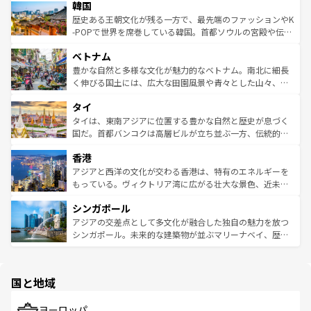
ワイを、存分に味わってほしい。 なお、新着のハワイ情報
韓国
いる。アクティビティも充実しており、サーフィンやダイ
ン）、静ひつな山岳地帯である台湾東部など、都市の喧騒
は
コンテンツ一覧
を参照してほしい。
ビング、ハイキングなど、アウトドア好きにはたまらな
と山間の静けさが共存しており、訪れる人に新しい発見と
歴史ある王朝文化が残る一方で、最先端のファッションやK
い。オーストラリアの多彩な魅力を存分に味わいつくそ
驚きをもたらしてくれる。また、奥深い台湾の食文化も魅
-POPで世界を席巻している韓国。首都ソウルの宮殿や伝統
う。 なお、新着のオーストラリア情報は
コンテンツ一覧
を
力で、夜市などの屋台グルメから高級料理、ヘルシーで美
家屋が並ぶエリアでは韓国の歴史と文化に浸ることがで
参照してほしい。
ベトナム
容にもいいと評判のスイーツなど、バラエティ豊かな料理
き、地方に足を延ばせば四季折々の自然美を楽しむことが
が味わえる。 なお、新着の台湾情報は
コンテンツ一覧
を参
できる。そして、キムチや焼肉、絶品のストリートフード
豊かな自然と多様な文化が魅力的なベトナム。南北に細長
照してほしい。
まで、さまざまな韓国料理が待っている。夜には、韓国な
く伸びる国土には、広大な田園風景や青々とした山々、世
らではのナイトライフも堪能できる。あたたかいホスピタ
界遺産に登録された壮大な自然景観が点在し、都市部では
タイ
リティに包まれながら、韓国の多彩な魅力を心ゆくまで味
急速な発展と共に伝統が息づく。ハノイの古い町並みやホ
わってみてほしい。 なお、新着の韓国情報は
コンテンツ一
ーチミン市のフランス統治時代の建物も、独特の雰囲気を
タイは、東南アジアに位置する豊かな自然と歴史が息づく
覧
を参照してほしい。
醸し出している。また、バラエティの豊かさとおいしさで
国だ。首都バンコクは高層ビルが立ち並ぶ一方、伝統的な
世界中の食通を魅了してやまないベトナム料理も魅力のひ
寺院や市場がいたるところに点在し、古きよき文化と現代
香港
とつ。フォーやバインミー、ベトナムコーヒーなどは、ぜ
の活気が交差している。北部ではチェンマイなどの山岳地
ひ現地で味わいたい。どの地域を訪れてもあたたかい人々
帯で自然と触れ合い、南部ではプーケットやクラビの美し
アジアと西洋の文化が交わる香港は、特有のエネルギーを
が旅行者を迎えてくれるので、きっと忘れられない旅にな
いビーチでリゾート気分を楽しむことができる。タイ料理
もっている。ヴィクトリア湾に広がる壮大な景色、近未来
るはずだ。 なお、新着のベトナム情報は
コンテンツ一覧
を
は世界的に有名で、屋台から高級レストランまで味覚を刺
的なアートスポット、そして歴史と現代が融合した町並
参照してほしい。
シンガポール
激する。気候は一年中温暖で、どの季節にも異なる楽しみ
み、どこを訪れても感動するはず。観光スポットが密集し
が待っている。親しみやすいタイの人々、仏教を中心とし
ており、効率よく見どころを回れるのも魅力。息をのむよ
アジアの交差点として多文化が融合した独自の魅力を放つ
た文化、そして多様な観光資源が、訪れる旅人を魅了し続
うな絶景から文化的な体験まで、香港を存分に楽しみ尽く
シンガポール。未来的な建築物が並ぶマリーナベイ、歴史
ける。 なお、新着のタイ情報は
コンテンツ一覧
を参照して
そう。 なお、新着の香港情報は
コンテンツ一覧
を参照して
と伝統を感じられるエスニックタウン、多数の緑豊かな公
ほしい。
ほしい。
園や自然保護区など、自然が調和した近代的な景観と文化
の多様性あふれるカラフルな町は、どこを歩いても新しい
国と地域
発見がある。さらに、治安のよさや充実した公共交通機関
も、旅行者にとっては魅力的なポイント。グルメも豊富
で、ホーカーズは地元の風情を楽しめる外せないスポット
ヨーロッパ