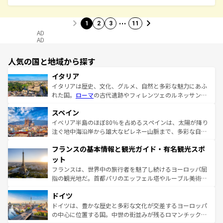
…
1
2
3
11
AD
AD
人気の国と地域から探す
イタリア
イタリアは歴史、文化、グルメ、自然と多彩な魅力にあふ
れた国。
ローマ
の古代遺跡やフィレンツェのルネッサンス
美術、ヴェネツィアの運河など、歴史あるスポットはもち
スペイン
ろん、トスカーナの美しい田園風景やアマルフィ海岸の絶
景など、自然景観も見逃せない。観光の合間には、本場の
イベリア半島のほぼ80％を占めるスペインは、太陽が降り
ピザやパスタなど、絶品のイタリア料理を堪能することも
注ぐ地中海沿岸から雄大なピレネー山脈まで、多彩な自然
できる。朝目覚めてから夜眠るまで、すべての瞬間を楽し
と文化が詰まったヨーロッパ屈指の旅行先だ。多様な地域
フランスの基本情報と観光ガイド・有名観光スポ
ませてくれるイタリアで、忘れられない旅をしてみよう！
文化が根付くこの国では、情熱的なフラメンコ、熱気あふ
なお、新着のイタリア情報は
コンテンツ一覧
を参照してほ
れる闘牛、そして美味しいタパスが生活の一部となってい
ット
しい。
る。首都マドリードの洗練された雰囲気や、バルセロナの
フランスは、世界中の旅行者を魅了し続けるヨーロッパ屈
アートに溢れた街角から、地方では古代ローマ遺跡や中世
指の観光地だ。首都パリのエッフェル塔やルーブル美術館
の城塞都市、穏やかなビーチリゾートまで多彩な表情を見
といった象徴的なスポットから、田舎町の古風な美しさま
せる。地方によって風土や気候が異なるスペインはその個
ドイツ
で、幅広い魅力が詰まっている。華麗な宮殿、歴史的な大
性で訪れる人を魅了する。 なお、新着のスペイン情報は
コ
聖堂、美しいビーチ、そして豊かな自然が、訪れる者を心
ドイツは、豊かな歴史と多彩な文化が交差するヨーロッパ
ンテンツ一覧
を参照してほしい。
から魅了する。また、フランスは美食の国としても知ら
の中心に位置する国。中世の街並みが残るロマンチック街
れ、フランス料理はユネスコ無形文化遺産にも登録されて