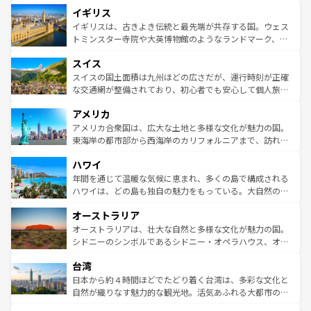
道から、未来を先取りするようなモダンな都市まで多様な
イギリス
いる。シャンパンの発祥地であるランス、プロヴァンスの
顔を持つこの国は、どこを歩いても飽きることがない。ベ
香り高いラベンダー畑など、多彩な楽しみ方が可能だ。さ
ルリンの文化的活気、バイエルン州のアルプスの絶景、そ
イギリスは、古きよき伝統と最先端が共存する国。ウェス
らに、パリ以外の地域にも魅力が溢れており、どの街角に
してライン川沿いのワイン畑といった風景は必見。ビール
トミンスター寺院や大英博物館のようなランドマーク、歴
も豊かな歴史と文化が息づいている。パリ以外の個性あふ
とソーセージを味わいながら地元の人と過ごす楽しい時間
史ある大学都市、美しい丘陵地帯や牧歌的な風景など、エ
れる地方に足を運ぶとそれぞれで全く異なる文化を体験で
スイス
は、お酒好きな人にはぜひ体験してほしい。 なお、新着の
リアごとに異なる魅力がある。また、優雅なアフタヌーン
きるだろう。 なお、新着のフランス情報は
コンテンツ一覧
ドイツ情報は
コンテンツ一覧
を参照してほしい。
ティー、ビール好きにはたまらない英国パブ、サッカー観
スイスの国土面積は九州ほどの広さだが、運行時刻が正確
を参照してほしい。
戦など、本場だからこそできる体験も豊富。イギリスを旅
な交通網が整備されており、初心者でも安心して個人旅行
して楽しみつくそう。 なお、新着のイギリス情報は
コンテ
を楽しめる。日本同様に時刻表どおりの旅が可能だ。中世
アメリカ
ンツ一覧
を参照してほしい。
の建物がそのまま残る町や、スイスならではのユニークな
博物館もあり、アルプス観光だけでなく町歩きも満喫する
アメリカ合衆国は、広大な土地と多様な文化が魅力の国。
ことができる。国民の所得が高いため物価も高いが、旅行
東海岸の都市部から西海岸のカリフォルニアまで、訪れる
者向けの交通パス提供のサービスもあり、うまく活用すれ
場所ごとに異なる風景と体験が待っている。ニューヨーク
ハワイ
ば市内交通費無料で観光を楽しむこともできる。 なお、新
のような巨大都市は、観光、ショッピング、エンターテイ
着のスイス情報は
コンテンツ一覧
を参照してほしい。
ンメントが詰まった刺激的なスポットだ。一方、アメリカ
年間を通じて温暖な気候に恵まれ、多くの島で構成される
西部には大自然が広がり、グランドキャニオンやイエロー
ハワイは、どの島も独自の魅力をもっている。大自然の神
ストーン国立公園といった絶景が堪能できる。さらに、南
秘を感じたいなら、火山が生み出した壮大な景観を誇るハ
オーストラリア
部のニューオーリンズでは、音楽と美食が融合した独特の
ワイ島は見逃せない。また、定番の観光地といえばオアフ
文化が魅力。旅行者はアメリカの各地域で異なる魅力を楽
島だが、静かな自然を求めるならマウイ島やカウアイ島が
オーストラリアは、壮大な自然と多様な文化が魅力の国。
しみながら、その多様性と豊かな歴史を感じることができ
おすすめ。エメラルドグリーンに輝く海をはじめ、豊かな
シドニーのシンボルであるシドニー・オペラハウス、オー
るだろう。車でのロードトリップや列車の旅も、アメリカ
文化や歴史が息づいている。「アロハスピリット」と呼ば
ストラリア東海岸北部に広がる大サンゴ礁地帯グレートバ
ならではの贅沢な旅のスタイルだ。 なお、新着のアメリカ
台湾
れるおもてなしの心で訪れる人々を迎えてくれるハワイの
リアリーフや大陸中央部にそびえるウルル（エアーズロッ
情報は
コンテンツ一覧
を参照してほしい。
人々、おいしいローカルフードやハワイアンミュージッ
ク）、タスマニアの美しい原生林やケアンズの熱帯雨林な
日本から約４時間ほどでたどり着く台湾は、多彩な文化と
ク、伝統的なフラダンスなど、すべてがハワイの魅力を彩
ど、見どころがたくさん。また、カフェやワイン、オージ
自然が織りなす魅力的な観光地。活気あふれる大都市の台
っている。訪れるたびに新しい発見と感動が待っているハ
ービーフなどの食文化も豊かで、美味しいものであふれて
北やノスタルジックな町並みが人気な九份（ジォウフェ