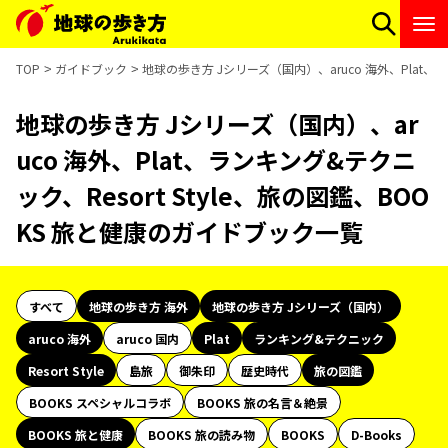
TOP
ガイドブック
地球の歩き方 Jシリーズ（国内）、aruco 海外、Plat、
地球の歩き方 Jシリーズ（国内）、ar
uco 海外、Plat、ランキング&テクニ
ック、Resort Style、旅の図鑑、BOO
KS 旅と健康のガイドブック一覧
すべて
地球の歩き方 海外
地球の歩き方 Jシリーズ（国内）
aruco 海外
aruco 国内
Plat
ランキング&テクニック
Resort Style
島旅
御朱印
歴史時代
旅の図鑑
BOOKS スペシャルコラボ
BOOKS 旅の名言＆絶景
BOOKS 旅と健康
BOOKS 旅の読み物
BOOKS
D-Books