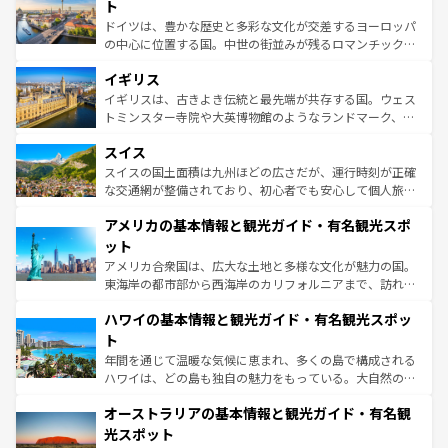
聖堂、美しいビーチ、そして豊かな自然が、訪れる者を心
ト
ンテンツ一覧
を参照してほしい。
から魅了する。また、フランスは美食の国としても知ら
ドイツは、豊かな歴史と多彩な文化が交差するヨーロッパ
れ、フランス料理はユネスコ無形文化遺産にも登録されて
の中心に位置する国。中世の街並みが残るロマンチック街
いる。シャンパンの発祥地であるランス、プロヴァンスの
道から、未来を先取りするようなモダンな都市まで多様な
香り高いラベンダー畑など、多彩な楽しみ方が可能だ。さ
イギリス
顔を持つこの国は、どこを歩いても飽きることがない。ベ
らに、パリ以外の地域にも魅力が溢れており、どの街角に
ルリンの文化的活気、バイエルン州のアルプスの絶景、そ
イギリスは、古きよき伝統と最先端が共存する国。ウェス
も豊かな歴史と文化が息づいている。パリ以外の個性あふ
してライン川沿いのワイン畑といった風景は必見。ビール
トミンスター寺院や大英博物館のようなランドマーク、歴
れる地方に足を運ぶとそれぞれで全く異なる文化を体験で
とソーセージを味わいながら地元の人と過ごす楽しい時間
史ある大学都市、美しい丘陵地帯や牧歌的な風景など、エ
きるだろう。 なお、新着のフランス情報は
コンテンツ一覧
スイス
は、お酒好きな人にはぜひ体験してほしい。 なお、新着の
リアごとに異なる魅力がある。また、優雅なアフタヌーン
を参照してほしい。
ドイツ情報は
コンテンツ一覧
を参照してほしい。
ティー、ビール好きにはたまらない英国パブ、サッカー観
スイスの国土面積は九州ほどの広さだが、運行時刻が正確
戦など、本場だからこそできる体験も豊富。イギリスを旅
な交通網が整備されており、初心者でも安心して個人旅行
して楽しみつくそう。 なお、新着のイギリス情報は
コンテ
を楽しめる。日本同様に時刻表どおりの旅が可能だ。中世
アメリカの基本情報と観光ガイド・有名観光スポ
ンツ一覧
を参照してほしい。
の建物がそのまま残る町や、スイスならではのユニークな
博物館もあり、アルプス観光だけでなく町歩きも満喫する
ット
ことができる。国民の所得が高いため物価も高いが、旅行
アメリカ合衆国は、広大な土地と多様な文化が魅力の国。
者向けの交通パス提供のサービスもあり、うまく活用すれ
東海岸の都市部から西海岸のカリフォルニアまで、訪れる
ば市内交通費無料で観光を楽しむこともできる。 なお、新
場所ごとに異なる風景と体験が待っている。ニューヨーク
着のスイス情報は
コンテンツ一覧
を参照してほしい。
ハワイの基本情報と観光ガイド・有名観光スポッ
のような巨大都市は、観光、ショッピング、エンターテイ
ンメントが詰まった刺激的なスポットだ。一方、アメリカ
ト
西部には大自然が広がり、グランドキャニオンやイエロー
年間を通じて温暖な気候に恵まれ、多くの島で構成される
ストーン国立公園といった絶景が堪能できる。さらに、南
ハワイは、どの島も独自の魅力をもっている。大自然の神
部のニューオーリンズでは、音楽と美食が融合した独特の
秘を感じたいなら、火山が生み出した壮大な景観を誇るハ
文化が魅力。旅行者はアメリカの各地域で異なる魅力を楽
オーストラリアの基本情報と観光ガイド・有名観
ワイ島は見逃せない。また、定番の観光地といえばオアフ
しみながら、その多様性と豊かな歴史を感じることができ
島だが、静かな自然を求めるならマウイ島やカウアイ島が
光スポット
るだろう。車でのロードトリップや列車の旅も、アメリカ