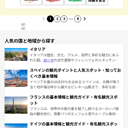
詳細を見る
…
1
2
3
8
AD
AD
人気の国と地域から探す
イタリア
イタリアは歴史、文化、グルメ、自然と多彩な魅力にあふ
れた国。
ローマ
の古代遺跡やフィレンツェのルネッサンス
美術、ヴェネツィアの運河など、歴史あるスポットはもち
スペインの観光ポイントと人気スポット・知ってお
ろん、トスカーナの美しい田園風景やアマルフィ海岸の絶
景など、自然景観も見逃せない。観光の合間には、本場の
くべき基本情報
ピザやパスタなど、絶品のイタリア料理を堪能することも
イベリア半島のほぼ80％を占めるスペインは、太陽が降り
できる。朝目覚めてから夜眠るまで、すべての瞬間を楽し
注ぐ地中海沿岸から雄大なピレネー山脈まで、多彩な自然
ませてくれるイタリアで、忘れられない旅をしてみよう！
と文化が詰まったヨーロッパ屈指の旅行先だ。多様な地域
なお、新着のイタリア情報は
コンテンツ一覧
を参照してほ
フランスの基本情報と観光ガイド・有名観光スポ
文化が根付くこの国では、情熱的なフラメンコ、熱気あふ
しい。
れる闘牛、そして美味しいタパスが生活の一部となってい
ット
る。首都マドリードの洗練された雰囲気や、バルセロナの
フランスは、世界中の旅行者を魅了し続けるヨーロッパ屈
アートに溢れた街角から、地方では古代ローマ遺跡や中世
指の観光地だ。首都パリのエッフェル塔やルーブル美術館
の城塞都市、穏やかなビーチリゾートまで多彩な表情を見
といった象徴的なスポットから、田舎町の古風な美しさま
せる。地方によって風土や気候が異なるスペインはその個
ドイツの基本情報と観光ガイド・有名観光スポッ
で、幅広い魅力が詰まっている。華麗な宮殿、歴史的な大
性で訪れる人を魅了する。 なお、新着のスペイン情報は
コ