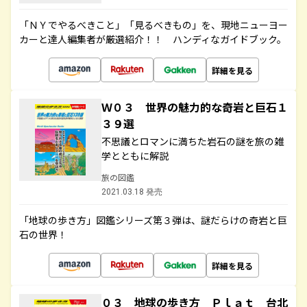
「ＮＹでやるべきこと」「見るべきもの」を、現地ニューヨー
カーと達人編集者が厳選紹介！！ ハンディなガイドブック。
詳細を見る
Ｗ０３ 世界の魅力的な奇岩と巨石１
３９選
不思議とロマンに満ちた岩石の謎を旅の雑
学とともに解説
旅の図鑑
2021.03.18 発売
「地球の歩き方」図鑑シリーズ第３弾は、謎だらけの奇岩と巨
石の世界！
詳細を見る
０３ 地球の歩き方 Ｐｌａｔ 台北