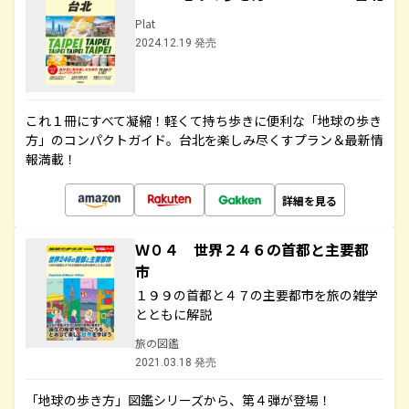
Plat
2024.12.19 発売
これ１冊にすべて凝縮！軽くて持ち歩きに便利な「地球の歩き
方」のコンパクトガイド。台北を楽しみ尽くすプラン＆最新情
報満載！
詳細を見る
Ｗ０４ 世界２４６の首都と主要都
市
１９９の首都と４７の主要都市を旅の雑学
とともに解説
旅の図鑑
2021.03.18 発売
「地球の歩き方」図鑑シリーズから、第４弾が登場！