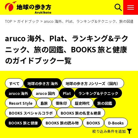
TOP
ガイドブック
aruco 海外、Plat、ランキング&テクニック、旅の図鑑
aruco 海外、Plat、ランキング&テク
ニック、旅の図鑑、BOOKS 旅と健康
のガイドブック一覧
すべて
地球の歩き方 海外
地球の歩き方 Jシリーズ（国内）
aruco 海外
aruco 国内
Plat
ランキング&テクニック
Resort Style
島旅
御朱印
歴史時代
旅の図鑑
BOOKS スペシャルコラボ
BOOKS 旅の名言＆絶景
BOOKS 旅と健康
BOOKS 旅の読み物
BOOKS
D-Books
絞り込み条件を追加