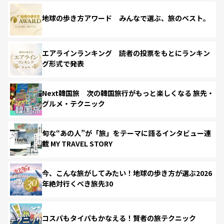
地球の歩き方アワード みんなで選ぶ、旅のベスト。
エアラインランキング 読者の投票をもとにランキン
グ形式で発表
Next韓国旅 次の韓国旅行がもっと楽しくなる 旅先・
グルメ・テクニック
旬な“あの人”が「旅」をテーマに語るインタビュー連
載 MY TRAVEL STORY
今、こんな旅がしてみたい！地球の歩き方が選ぶ2026
年絶対行くべき旅先30
コスパもタイパもかなえる！賢者の旅テクニック