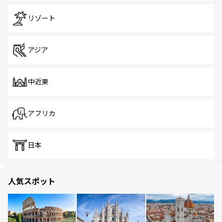
リゾート
アジア
中近東
アフリカ
日本
人気スポット