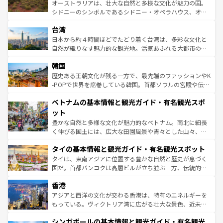
おすすめ。エメラルドグリーンに輝く海をはじめ、豊かな
オーストラリアは、壮大な自然と多様な文化が魅力の国。
ならではの贅沢な旅のスタイルだ。 なお、新着のアメリカ
文化や歴史が息づいている。「アロハスピリット」と呼ば
シドニーのシンボルであるシドニー・オペラハウス、オー
情報は
コンテンツ一覧
を参照してほしい。
れるおもてなしの心で訪れる人々を迎えてくれるハワイの
ストラリア東海岸北部に広がる大サンゴ礁地帯グレートバ
人々、おいしいローカルフードやハワイアンミュージッ
台湾
リアリーフや大陸中央部にそびえるウルル（エアーズロッ
ク、伝統的なフラダンスなど、すべてがハワイの魅力を彩
ク）、タスマニアの美しい原生林やケアンズの熱帯雨林な
日本から約４時間ほどでたどり着く台湾は、多彩な文化と
っている。訪れるたびに新しい発見と感動が待っているハ
ど、見どころがたくさん。また、カフェやワイン、オージ
自然が織りなす魅力的な観光地。活気あふれる大都市の台
ワイを、存分に味わってほしい。 なお、新着のハワイ情報
ービーフなどの食文化も豊かで、美味しいものであふれて
北やノスタルジックな町並みが人気な九份（ジォウフェ
は
コンテンツ一覧
を参照してほしい。
韓国
いる。アクティビティも充実しており、サーフィンやダイ
ン）、静ひつな山岳地帯である台湾東部など、都市の喧騒
ビング、ハイキングなど、アウトドア好きにはたまらな
と山間の静けさが共存しており、訪れる人に新しい発見と
歴史ある王朝文化が残る一方で、最先端のファッションやK
い。オーストラリアの多彩な魅力を存分に味わいつくそ
驚きをもたらしてくれる。また、奥深い台湾の食文化も魅
-POPで世界を席巻している韓国。首都ソウルの宮殿や伝統
う。 なお、新着のオーストラリア情報は
コンテンツ一覧
を
力で、夜市などの屋台グルメから高級料理、ヘルシーで美
家屋が並ぶエリアでは韓国の歴史と文化に浸ることがで
参照してほしい。
ベトナムの基本情報と観光ガイド・有名観光スポ
容にもいいと評判のスイーツなど、バラエティ豊かな料理
き、地方に足を延ばせば四季折々の自然美を楽しむことが
が味わえる。 なお、新着の台湾情報は
コンテンツ一覧
を参
できる。そして、キムチや焼肉、絶品のストリートフード
ット
照してほしい。
まで、さまざまな韓国料理が待っている。夜には、韓国な
豊かな自然と多様な文化が魅力的なベトナム。南北に細長
らではのナイトライフも堪能できる。あたたかいホスピタ
く伸びる国土には、広大な田園風景や青々とした山々、世
リティに包まれながら、韓国の多彩な魅力を心ゆくまで味
界遺産に登録された壮大な自然景観が点在し、都市部では
わってみてほしい。 なお、新着の韓国情報は
コンテンツ一
タイの基本情報と観光ガイド・有名観光スポット
急速な発展と共に伝統が息づく。ハノイの古い町並みやホ
覧
を参照してほしい。
ーチミン市のフランス統治時代の建物も、独特の雰囲気を
タイは、東南アジアに位置する豊かな自然と歴史が息づく
醸し出している。また、バラエティの豊かさとおいしさで
国だ。首都バンコクは高層ビルが立ち並ぶ一方、伝統的な
世界中の食通を魅了してやまないベトナム料理も魅力のひ
寺院や市場がいたるところに点在し、古きよき文化と現代
香港
とつ。フォーやバインミー、ベトナムコーヒーなどは、ぜ
の活気が交差している。北部ではチェンマイなどの山岳地
ひ現地で味わいたい。どの地域を訪れてもあたたかい人々
帯で自然と触れ合い、南部ではプーケットやクラビの美し
アジアと西洋の文化が交わる香港は、特有のエネルギーを
が旅行者を迎えてくれるので、きっと忘れられない旅にな
いビーチでリゾート気分を楽しむことができる。タイ料理
もっている。ヴィクトリア湾に広がる壮大な景色、近未来
るはずだ。 なお、新着のベトナム情報は
コンテンツ一覧
を
は世界的に有名で、屋台から高級レストランまで味覚を刺
的なアートスポット、そして歴史と現代が融合した町並
参照してほしい。
シンガポールの基本情報と観光ガイド・有名観光
激する。気候は一年中温暖で、どの季節にも異なる楽しみ
み、どこを訪れても感動するはず。観光スポットが密集し