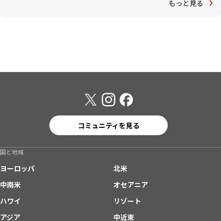
もっと見る
コミュニティを見る
国と地域
ヨーロッパ
北米
中南米
オセアニア
ハワイ
リゾート
アジア
中近東