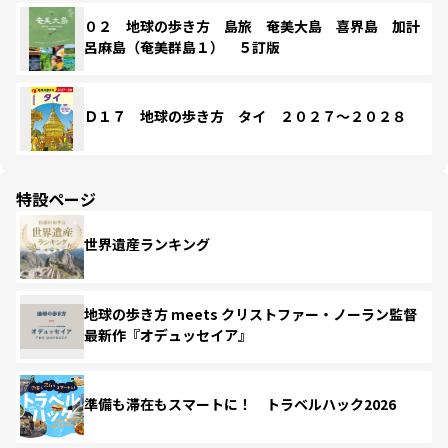
０２ 地球の歩き方 島旅 奄美大島 喜界島 加計
呂麻島（奄美群島１） ５訂版
Ｄ１７ 地球の歩き方 タイ ２０２７～２０２８
特設ページ
世界遺産ランキング
地球の歩き方 meets クリストファー・ノーラン監督
最新作『オデュッセイア』
準備も滞在もスマートに！ トラベルハック2026