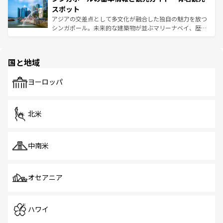
が待っている。親しみやすいタイの人々、仏教を中心とし
ており、効率よく見どころを回れるのも魅力。息をのむよ
スポット
た文化、そして多様な観光資源が、訪れる旅人を魅了し続
うな絶景から文化的な体験まで、香港を存分に楽しみ尽く
アジアの交差点として多文化が融合した独自の魅力を放つ
ける。 なお、新着のタイ情報は
コンテンツ一覧
を参照して
そう。 なお、新着の香港情報は
コンテンツ一覧
を参照して
シンガポール。未来的な建築物が並ぶマリーナベイ、歴史
ほしい。
ほしい。
と伝統を感じられるエスニックタウン、多数の緑豊かな公
園や自然保護区など、自然が調和した近代的な景観と文化
の多様性あふれるカラフルな町は、どこを歩いても新しい
国と地域
発見がある。さらに、治安のよさや充実した公共交通機関
も、旅行者にとっては魅力的なポイント。グルメも豊富
で、ホーカーズは地元の風情を楽しめる外せないスポット
ヨーロッパ
だ。訪れる人を飽きさせないシンガポールで、多様な魅力
を体感しよう。 なお、新着のシンガポール情報は
コンテン
ツ一覧
を参照してほしい。
北米
中南米
オセアニア
ハワイ