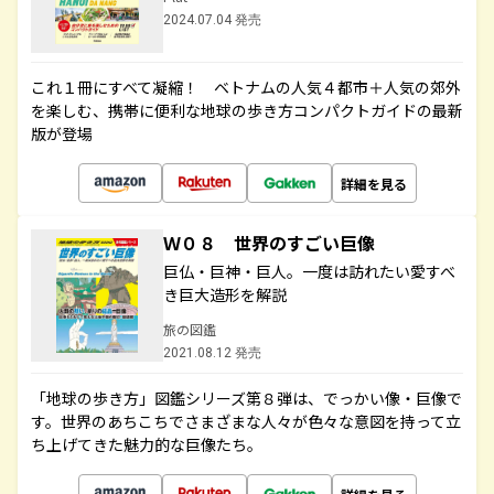
2024.07.04 発売
これ１冊にすべて凝縮！ ベトナムの人気４都市＋人気の郊外
を楽しむ、携帯に便利な地球の歩き方コンパクトガイドの最新
版が登場
詳細を見る
Ｗ０８ 世界のすごい巨像
巨仏・巨神・巨人。一度は訪れたい愛すべ
き巨大造形を解説
旅の図鑑
2021.08.12 発売
「地球の歩き方」図鑑シリーズ第８弾は、でっかい像・巨像で
す。世界のあちこちでさまざまな人々が色々な意図を持って立
ち上げてきた魅力的な巨像たち。