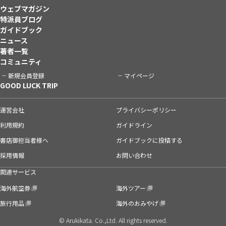
ウェブマガジン
特派員ブログ
ガイドブック
ニュース
著者一覧
コミュニティ
新規会員登録
マイページ
GOOD LUCK TRIP
運営会社
プライバシーポリシー
利用規約
ガイドライン
書店御担当者様へ
ガイドブックに投稿する
採用情報
お問い合わせ
関連サービス
海外航空券
海外ツアー
旅行用品
海外のおみやげ
© Arukikata. Co.,Ltd. All rights reserved.