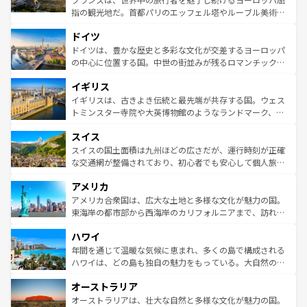
アートに溢れた街角から、地方では古代ローマ遺跡や中世
指の観光地だ。首都パリのエッフェル塔やルーブル美術館
の城塞都市、穏やかなビーチリゾートまで多彩な表情を見
といった象徴的なスポットから、田舎町の古風な美しさま
せる。地方によって風土や気候が異なるスペインはその個
ドイツ
で、幅広い魅力が詰まっている。華麗な宮殿、歴史的な大
性で訪れる人を魅了する。 なお、新着のスペイン情報は
コ
聖堂、美しいビーチ、そして豊かな自然が、訪れる者を心
ドイツは、豊かな歴史と多彩な文化が交差するヨーロッパ
ンテンツ一覧
を参照してほしい。
から魅了する。また、フランスは美食の国としても知ら
の中心に位置する国。中世の街並みが残るロマンチック街
れ、フランス料理はユネスコ無形文化遺産にも登録されて
道から、未来を先取りするようなモダンな都市まで多様な
イギリス
いる。シャンパンの発祥地であるランス、プロヴァンスの
顔を持つこの国は、どこを歩いても飽きることがない。ベ
香り高いラベンダー畑など、多彩な楽しみ方が可能だ。さ
ルリンの文化的活気、バイエルン州のアルプスの絶景、そ
イギリスは、古きよき伝統と最先端が共存する国。ウェス
らに、パリ以外の地域にも魅力が溢れており、どの街角に
してライン川沿いのワイン畑といった風景は必見。ビール
トミンスター寺院や大英博物館のようなランドマーク、歴
も豊かな歴史と文化が息づいている。パリ以外の個性あふ
とソーセージを味わいながら地元の人と過ごす楽しい時間
史ある大学都市、美しい丘陵地帯や牧歌的な風景など、エ
れる地方に足を運ぶとそれぞれで全く異なる文化を体験で
スイス
は、お酒好きな人にはぜひ体験してほしい。 なお、新着の
リアごとに異なる魅力がある。また、優雅なアフタヌーン
きるだろう。 なお、新着のフランス情報は
コンテンツ一覧
ドイツ情報は
コンテンツ一覧
を参照してほしい。
ティー、ビール好きにはたまらない英国パブ、サッカー観
スイスの国土面積は九州ほどの広さだが、運行時刻が正確
を参照してほしい。
戦など、本場だからこそできる体験も豊富。イギリスを旅
な交通網が整備されており、初心者でも安心して個人旅行
して楽しみつくそう。 なお、新着のイギリス情報は
コンテ
を楽しめる。日本同様に時刻表どおりの旅が可能だ。中世
アメリカ
ンツ一覧
を参照してほしい。
の建物がそのまま残る町や、スイスならではのユニークな
博物館もあり、アルプス観光だけでなく町歩きも満喫する
アメリカ合衆国は、広大な土地と多様な文化が魅力の国。
ことができる。国民の所得が高いため物価も高いが、旅行
東海岸の都市部から西海岸のカリフォルニアまで、訪れる
者向けの交通パス提供のサービスもあり、うまく活用すれ
場所ごとに異なる風景と体験が待っている。ニューヨーク
ハワイ
ば市内交通費無料で観光を楽しむこともできる。 なお、新
のような巨大都市は、観光、ショッピング、エンターテイ
着のスイス情報は
コンテンツ一覧
を参照してほしい。
ンメントが詰まった刺激的なスポットだ。一方、アメリカ
年間を通じて温暖な気候に恵まれ、多くの島で構成される
西部には大自然が広がり、グランドキャニオンやイエロー
ハワイは、どの島も独自の魅力をもっている。大自然の神
ストーン国立公園といった絶景が堪能できる。さらに、南
秘を感じたいなら、火山が生み出した壮大な景観を誇るハ
オーストラリア
部のニューオーリンズでは、音楽と美食が融合した独特の
ワイ島は見逃せない。また、定番の観光地といえばオアフ
文化が魅力。旅行者はアメリカの各地域で異なる魅力を楽
島だが、静かな自然を求めるならマウイ島やカウアイ島が
オーストラリアは、壮大な自然と多様な文化が魅力の国。