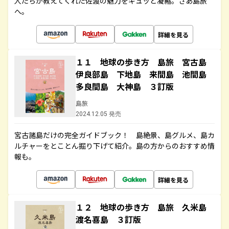
人たちが教えてくれた佐渡の魅力をギュッと凝縮。さあ島旅
へ。
詳細を見る
１１ 地球の歩き方 島旅 宮古島
伊良部島 下地島 来間島 池間島
多良間島 大神島 ３訂版
島旅
2024.12.05 発売
宮古諸島だけの完全ガイドブック！ 島絶景、島グルメ、島カ
ルチャーをとことん掘り下げて紹介。島の方からのおすすめ情
報も。
詳細を見る
１２ 地球の歩き方 島旅 久米島
渡名喜島 ３訂版