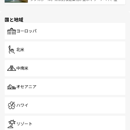
ける。 なお、新着のタイ情報は
コンテンツ一覧
を参照して
そう。 なお、新着の香港情報は
コンテンツ一覧
を参照して
と伝統を感じられるエスニックタウン、多数の緑豊かな公
ほしい。
ほしい。
園や自然保護区など、自然が調和した近代的な景観と文化
の多様性あふれるカラフルな町は、どこを歩いても新しい
国と地域
発見がある。さらに、治安のよさや充実した公共交通機関
も、旅行者にとっては魅力的なポイント。グルメも豊富
で、ホーカーズは地元の風情を楽しめる外せないスポット
ヨーロッパ
だ。訪れる人を飽きさせないシンガポールで、多様な魅力
を体感しよう。 なお、新着のシンガポール情報は
コンテン
ツ一覧
を参照してほしい。
北米
中南米
オセアニア
ハワイ
リゾート