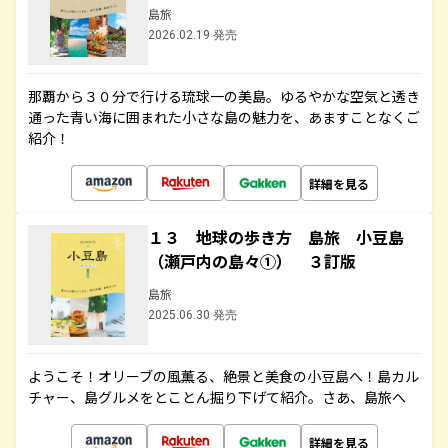
島旅
2026.02.19 発売
那覇から３０分で行ける琉球一の美島。ゆるやかな空気と透き
通った青い海に囲まれた小さな島の魅力を、あますことなくご
紹介！
詳細を見る
１３ 地球の歩き方 島旅 小豆島
（瀬戸内の島々①） ３訂版
島旅
2025.06.30 発売
ようこそ！オリーブの風薫る、絶景と美食の小豆島へ！島カル
チャー、島グルメをとことん掘り下げて紹介。さあ、島旅へ
詳細を見る