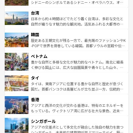
しみながら、その多様性と豊かな歴史を感じることができ
おすすめ。エメラルドグリーンに輝く海をはじめ、豊かな
シドニーのシンボルであるシドニー・オペラハウス、オー
るだろう。車でのロードトリップや列車の旅も、アメリカ
文化や歴史が息づいている。「アロハスピリット」と呼ば
ストラリア東海岸北部に広がる大サンゴ礁地帯グレートバ
ならではの贅沢な旅のスタイルだ。 なお、新着のアメリカ
台湾
れるおもてなしの心で訪れる人々を迎えてくれるハワイの
リアリーフや大陸中央部にそびえるウルル（エアーズロッ
情報は
コンテンツ一覧
を参照してほしい。
人々、おいしいローカルフードやハワイアンミュージッ
ク）、タスマニアの美しい原生林やケアンズの熱帯雨林な
日本から約４時間ほどでたどり着く台湾は、多彩な文化と
ク、伝統的なフラダンスなど、すべてがハワイの魅力を彩
ど、見どころがたくさん。また、カフェやワイン、オージ
自然が織りなす魅力的な観光地。活気あふれる大都市の台
っている。訪れるたびに新しい発見と感動が待っているハ
ービーフなどの食文化も豊かで、美味しいものであふれて
北やノスタルジックな町並みが人気な九份（ジォウフェ
ワイを、存分に味わってほしい。 なお、新着のハワイ情報
韓国
いる。アクティビティも充実しており、サーフィンやダイ
ン）、静ひつな山岳地帯である台湾東部など、都市の喧騒
は
コンテンツ一覧
を参照してほしい。
ビング、ハイキングなど、アウトドア好きにはたまらな
と山間の静けさが共存しており、訪れる人に新しい発見と
歴史ある王朝文化が残る一方で、最先端のファッションやK
い。オーストラリアの多彩な魅力を存分に味わいつくそ
驚きをもたらしてくれる。また、奥深い台湾の食文化も魅
-POPで世界を席巻している韓国。首都ソウルの宮殿や伝統
う。 なお、新着のオーストラリア情報は
コンテンツ一覧
を
力で、夜市などの屋台グルメから高級料理、ヘルシーで美
家屋が並ぶエリアでは韓国の歴史と文化に浸ることがで
参照してほしい。
ベトナム
容にもいいと評判のスイーツなど、バラエティ豊かな料理
き、地方に足を延ばせば四季折々の自然美を楽しむことが
が味わえる。 なお、新着の台湾情報は
コンテンツ一覧
を参
できる。そして、キムチや焼肉、絶品のストリートフード
豊かな自然と多様な文化が魅力的なベトナム。南北に細長
照してほしい。
まで、さまざまな韓国料理が待っている。夜には、韓国な
く伸びる国土には、広大な田園風景や青々とした山々、世
らではのナイトライフも堪能できる。あたたかいホスピタ
界遺産に登録された壮大な自然景観が点在し、都市部では
タイ
リティに包まれながら、韓国の多彩な魅力を心ゆくまで味
急速な発展と共に伝統が息づく。ハノイの古い町並みやホ
わってみてほしい。 なお、新着の韓国情報は
コンテンツ一
ーチミン市のフランス統治時代の建物も、独特の雰囲気を
タイは、東南アジアに位置する豊かな自然と歴史が息づく
覧
を参照してほしい。
醸し出している。また、バラエティの豊かさとおいしさで
国だ。首都バンコクは高層ビルが立ち並ぶ一方、伝統的な
世界中の食通を魅了してやまないベトナム料理も魅力のひ
寺院や市場がいたるところに点在し、古きよき文化と現代
香港
とつ。フォーやバインミー、ベトナムコーヒーなどは、ぜ
の活気が交差している。北部ではチェンマイなどの山岳地
ひ現地で味わいたい。どの地域を訪れてもあたたかい人々
帯で自然と触れ合い、南部ではプーケットやクラビの美し
アジアと西洋の文化が交わる香港は、特有のエネルギーを
が旅行者を迎えてくれるので、きっと忘れられない旅にな
いビーチでリゾート気分を楽しむことができる。タイ料理
もっている。ヴィクトリア湾に広がる壮大な景色、近未来
るはずだ。 なお、新着のベトナム情報は
コンテンツ一覧
を
は世界的に有名で、屋台から高級レストランまで味覚を刺
的なアートスポット、そして歴史と現代が融合した町並
参照してほしい。
シンガポール
激する。気候は一年中温暖で、どの季節にも異なる楽しみ
み、どこを訪れても感動するはず。観光スポットが密集し
が待っている。親しみやすいタイの人々、仏教を中心とし
ており、効率よく見どころを回れるのも魅力。息をのむよ
アジアの交差点として多文化が融合した独自の魅力を放つ
た文化、そして多様な観光資源が、訪れる旅人を魅了し続
うな絶景から文化的な体験まで、香港を存分に楽しみ尽く
シンガポール。未来的な建築物が並ぶマリーナベイ、歴史