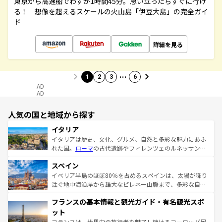
東京から高速船でわずか1時間45分。思い立ったらすぐに行け
る！ 想像を超えるスケールの火山島「伊豆大島」の完全ガイ
ド
詳細を見る
…
1
2
3
6
AD
AD
人気の国と地域から探す
イタリア
イタリアは歴史、文化、グルメ、自然と多彩な魅力にあふ
れた国。
ローマ
の古代遺跡やフィレンツェのルネッサンス
美術、ヴェネツィアの運河など、歴史あるスポットはもち
スペイン
ろん、トスカーナの美しい田園風景やアマルフィ海岸の絶
景など、自然景観も見逃せない。観光の合間には、本場の
イベリア半島のほぼ80％を占めるスペインは、太陽が降り
ピザやパスタなど、絶品のイタリア料理を堪能することも
注ぐ地中海沿岸から雄大なピレネー山脈まで、多彩な自然
できる。朝目覚めてから夜眠るまで、すべての瞬間を楽し
と文化が詰まったヨーロッパ屈指の旅行先だ。多様な地域
フランスの基本情報と観光ガイド・有名観光スポ
ませてくれるイタリアで、忘れられない旅をしてみよう！
文化が根付くこの国では、情熱的なフラメンコ、熱気あふ
なお、新着のイタリア情報は
コンテンツ一覧
を参照してほ
れる闘牛、そして美味しいタパスが生活の一部となってい
ット
しい。
る。首都マドリードの洗練された雰囲気や、バルセロナの
フランスは、世界中の旅行者を魅了し続けるヨーロッパ屈