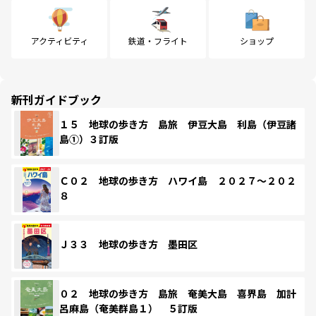
アクティビティ
鉄道・フライト
ショップ
新刊ガイドブック
１５ 地球の歩き方 島旅 伊豆大島 利島（伊豆諸
島①）３訂版
Ｃ０２ 地球の歩き方 ハワイ島 ２０２７～２０２
８
Ｊ３３ 地球の歩き方 墨田区
０２ 地球の歩き方 島旅 奄美大島 喜界島 加計
呂麻島（奄美群島１） ５訂版