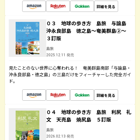
詳細を見る
０３ 地球の歩き方 島旅 与論島
沖永良部島 徳之島～奄美群島②～
３訂版
島旅
2025.12.11 発売
見たことのない世界に心奪われる！ 奄美群島南部「与論島・
沖永良部島・徳之島」の三島だけをフィーチャーした完全ガイ
ド。
詳細を見る
０４ 地球の歩き方 島旅 利尻 礼
文 天売島 焼尻島 ５訂版
島旅
2026.02.13 発売