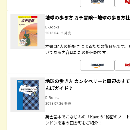
地球の歩き方 ガチ冒険～地球の歩き方
D-Books
2018.04.12 発売
本書は4人の旅好きによるただの旅日記です。
いてある内容はただの旅日記です。
地球の歩き方 カンタベリーと周辺のす
んぽガイド♪
D-Books
2018.07.26 発売
英会話本でおなじみの「Kayoの“秘密のノー
ンドン南東の田舎町をご紹介！