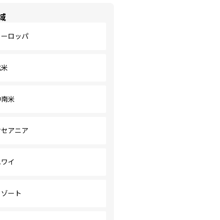
域
ヨーロッパ
北米
中南米
オセアニア
ハワイ
リゾート