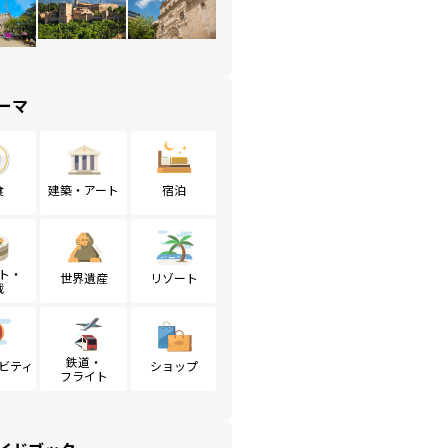
ーマ
食
建築・アート
宿泊
ト・
世界遺産
リゾート
戦
鉄道・
ビティ
ショップ
フライト