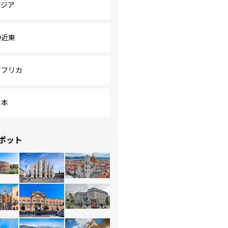
アジア
中近東
アフリカ
日本
ポット