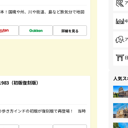
図本！国境や州、川や街道、島など旅気分で地図
詳細を見る
人気ス
-1983（初版復刻版）
球の歩き方インドの初版が復刻版で再登場！ 当時