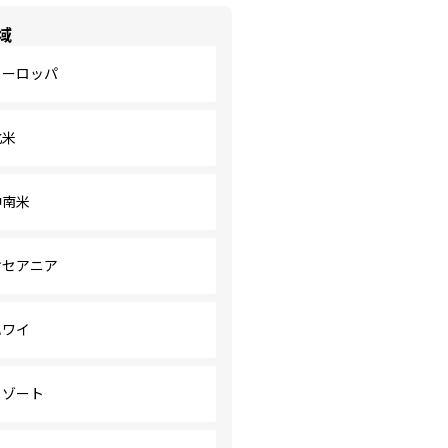
域
ヨーロッパ
北米
中南米
オセアニア
ハワイ
リゾート