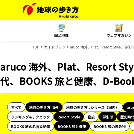
国と地域
ウェブマガジン
TOP
ガイドブック
aruco 海外、Plat、Resort Sty
aruco 海外、Plat、Resort
代、BOOKS 旅と健康、D-Bo
すべて
地球の歩き方 海外
地球の歩き方 Jシリーズ（国内）
aru
ランキング&テクニック
Resort Style
島旅
御朱印
歴史時
BOOKS 旅の名言＆絶景
BOOKS 旅と健康
BOOKS 旅の読み物