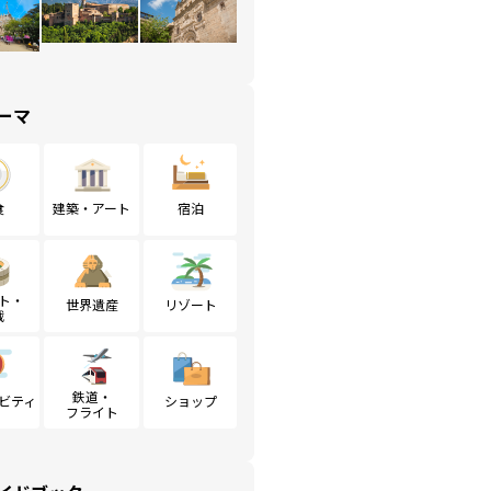
ーマ
食
建築・アート
宿泊
ト・
世界遺産
リゾート
戦
鉄道・
ビティ
ショップ
フライト