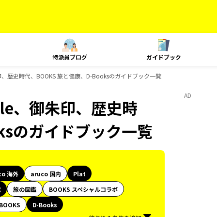
特派員ブログ
ガイドブック
le、御朱印、歴史時代、BOOKS 旅と健康、D-Booksのガイドブック一覧
AD
 Style、御朱印、歴史時
oksのガイドブック一覧
co 海外
aruco 国内
Plat
代
旅の図鑑
BOOKS スペシャルコラボ
BOOKS
D-Books