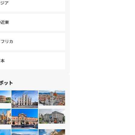
アジア
中近東
アフリカ
日本
ポット