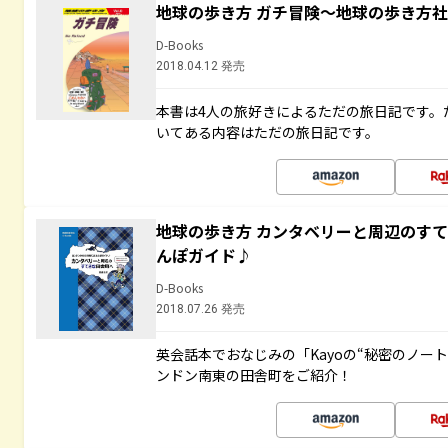
地球の歩き方 ガチ冒険～地球の歩き方
D-Books
2018.04.12 発売
本書は4人の旅好きによるただの旅日記です。
いてある内容はただの旅日記です。
地球の歩き方 カンタベリーと周辺のす
んぽガイド♪
D-Books
2018.07.26 発売
英会話本でおなじみの「Kayoの“秘密のノー
ンドン南東の田舎町をご紹介！