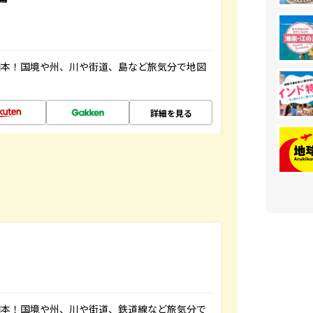
図本！国境や州、川や街道、島など旅気分で地図
詳細を見る
図本！国境や州、川や街道、鉄道線など旅気分で