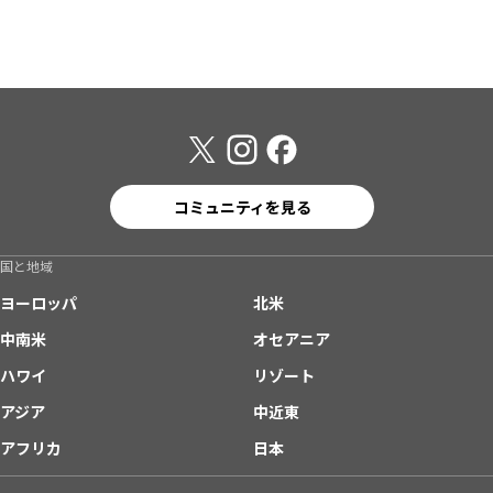
コミュニティを見る
国と地域
ヨーロッパ
北米
中南米
オセアニア
ハワイ
リゾート
アジア
中近東
アフリカ
日本