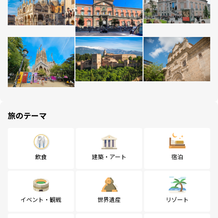
旅のテーマ
飲食
建築・アート
宿泊
イベント・観戦
世界遺産
リゾート