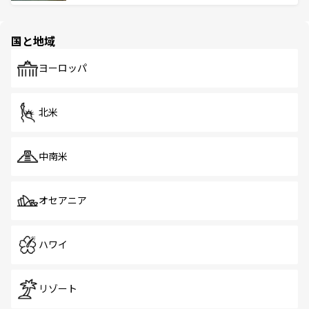
ける。 なお、新着のタイ情報は
コンテンツ一覧
を参照して
そう。 なお、新着の香港情報は
コンテンツ一覧
を参照して
と伝統を感じられるエスニックタウン、多数の緑豊かな公
ほしい。
ほしい。
園や自然保護区など、自然が調和した近代的な景観と文化
の多様性あふれるカラフルな町は、どこを歩いても新しい
国と地域
発見がある。さらに、治安のよさや充実した公共交通機関
も、旅行者にとっては魅力的なポイント。グルメも豊富
で、ホーカーズは地元の風情を楽しめる外せないスポット
ヨーロッパ
だ。訪れる人を飽きさせないシンガポールで、多様な魅力
を体感しよう。 なお、新着のシンガポール情報は
コンテン
ツ一覧
を参照してほしい。
北米
中南米
オセアニア
ハワイ
リゾート