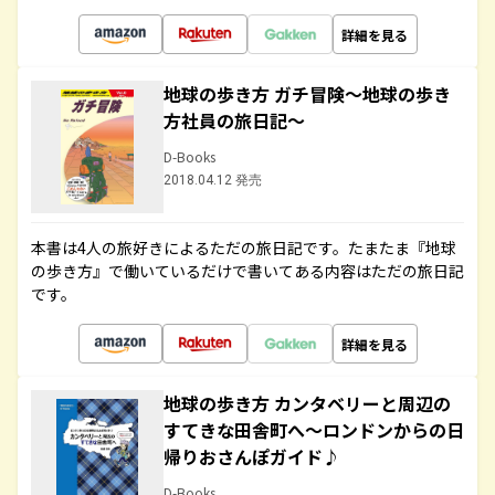
詳細を見る
地球の歩き方 ガチ冒険～地球の歩き
方社員の旅日記～
D-Books
2018.04.12 発売
本書は4人の旅好きによるただの旅日記です。たまたま『地球
の歩き方』で働いているだけで書いてある内容はただの旅日記
です。
詳細を見る
地球の歩き方 カンタベリーと周辺の
すてきな田舎町へ～ロンドンからの日
帰りおさんぽガイド♪
D-Books