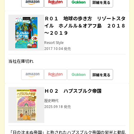
詳細を見る
Ｒ０１ 地球の歩き方 リゾートスタ
イル ホノルル＆オアフ島 ２０１８
～２０１９
Resort Style
2017.10.04 発売
当社在庫切れ
詳細を見る
Ｈ０２ ハプスブルク帝国
歴史時代
2025.09.18 発売
「日の沈まぬ帝国」と称されたハプスブルク帝国の栄光と動乱