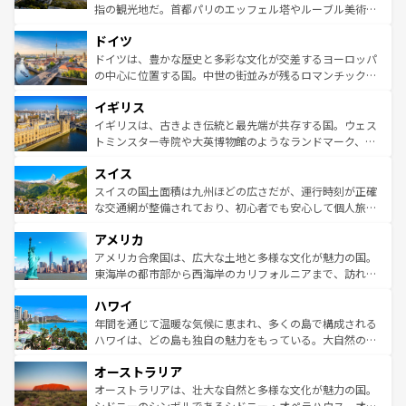
アートに溢れた街角から、地方では古代ローマ遺跡や中世
指の観光地だ。首都パリのエッフェル塔やルーブル美術館
の城塞都市、穏やかなビーチリゾートまで多彩な表情を見
といった象徴的なスポットから、田舎町の古風な美しさま
せる。地方によって風土や気候が異なるスペインはその個
ドイツ
で、幅広い魅力が詰まっている。華麗な宮殿、歴史的な大
性で訪れる人を魅了する。 なお、新着のスペイン情報は
コ
聖堂、美しいビーチ、そして豊かな自然が、訪れる者を心
ドイツは、豊かな歴史と多彩な文化が交差するヨーロッパ
ンテンツ一覧
を参照してほしい。
から魅了する。また、フランスは美食の国としても知ら
の中心に位置する国。中世の街並みが残るロマンチック街
れ、フランス料理はユネスコ無形文化遺産にも登録されて
道から、未来を先取りするようなモダンな都市まで多様な
イギリス
いる。シャンパンの発祥地であるランス、プロヴァンスの
顔を持つこの国は、どこを歩いても飽きることがない。ベ
香り高いラベンダー畑など、多彩な楽しみ方が可能だ。さ
ルリンの文化的活気、バイエルン州のアルプスの絶景、そ
イギリスは、古きよき伝統と最先端が共存する国。ウェス
らに、パリ以外の地域にも魅力が溢れており、どの街角に
してライン川沿いのワイン畑といった風景は必見。ビール
トミンスター寺院や大英博物館のようなランドマーク、歴
も豊かな歴史と文化が息づいている。パリ以外の個性あふ
とソーセージを味わいながら地元の人と過ごす楽しい時間
史ある大学都市、美しい丘陵地帯や牧歌的な風景など、エ
れる地方に足を運ぶとそれぞれで全く異なる文化を体験で
スイス
は、お酒好きな人にはぜひ体験してほしい。 なお、新着の
リアごとに異なる魅力がある。また、優雅なアフタヌーン
きるだろう。 なお、新着のフランス情報は
コンテンツ一覧
ドイツ情報は
コンテンツ一覧
を参照してほしい。
ティー、ビール好きにはたまらない英国パブ、サッカー観
スイスの国土面積は九州ほどの広さだが、運行時刻が正確
を参照してほしい。
戦など、本場だからこそできる体験も豊富。イギリスを旅
な交通網が整備されており、初心者でも安心して個人旅行
して楽しみつくそう。 なお、新着のイギリス情報は
コンテ
を楽しめる。日本同様に時刻表どおりの旅が可能だ。中世
アメリカ
ンツ一覧
を参照してほしい。
の建物がそのまま残る町や、スイスならではのユニークな
博物館もあり、アルプス観光だけでなく町歩きも満喫する
アメリカ合衆国は、広大な土地と多様な文化が魅力の国。
ことができる。国民の所得が高いため物価も高いが、旅行
東海岸の都市部から西海岸のカリフォルニアまで、訪れる
者向けの交通パス提供のサービスもあり、うまく活用すれ
場所ごとに異なる風景と体験が待っている。ニューヨーク
ハワイ
ば市内交通費無料で観光を楽しむこともできる。 なお、新
のような巨大都市は、観光、ショッピング、エンターテイ
着のスイス情報は
コンテンツ一覧
を参照してほしい。
ンメントが詰まった刺激的なスポットだ。一方、アメリカ
年間を通じて温暖な気候に恵まれ、多くの島で構成される
西部には大自然が広がり、グランドキャニオンやイエロー
ハワイは、どの島も独自の魅力をもっている。大自然の神
ストーン国立公園といった絶景が堪能できる。さらに、南
秘を感じたいなら、火山が生み出した壮大な景観を誇るハ
オーストラリア
部のニューオーリンズでは、音楽と美食が融合した独特の
ワイ島は見逃せない。また、定番の観光地といえばオアフ
文化が魅力。旅行者はアメリカの各地域で異なる魅力を楽
島だが、静かな自然を求めるならマウイ島やカウアイ島が
オーストラリアは、壮大な自然と多様な文化が魅力の国。
しみながら、その多様性と豊かな歴史を感じることができ
おすすめ。エメラルドグリーンに輝く海をはじめ、豊かな
シドニーのシンボルであるシドニー・オペラハウス、オー