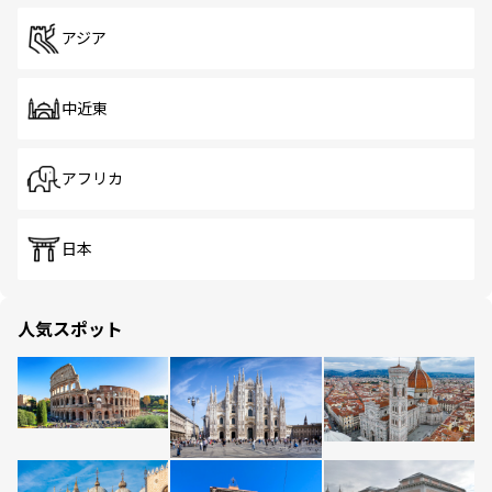
アジア
中近東
アフリカ
日本
人気スポット