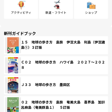
アクティビティ
鉄道・フライト
ショップ
新刊ガイドブック
１５ 地球の歩き方 島旅 伊豆大島 利島（伊豆諸
島①）３訂版
Ｃ０２ 地球の歩き方 ハワイ島 ２０２７～２０２
８
Ｊ３３ 地球の歩き方 墨田区
０２ 地球の歩き方 島旅 奄美大島 喜界島 加計
呂麻島（奄美群島１） ５訂版