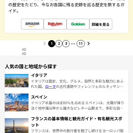
の歴史をたどり、今なお各国に残る史跡を巡る歴史を旅するガ
イド。
詳細を見る
…
1
2
3
11
AD
AD
人気の国と地域から探す
イタリア
イタリアは歴史、文化、グルメ、自然と多彩な魅力にあふ
れた国。
ローマ
の古代遺跡やフィレンツェのルネッサンス
美術、ヴェネツィアの運河など、歴史あるスポットはもち
スペイン
ろん、トスカーナの美しい田園風景やアマルフィ海岸の絶
景など、自然景観も見逃せない。観光の合間には、本場の
イベリア半島のほぼ80％を占めるスペインは、太陽が降り
ピザやパスタなど、絶品のイタリア料理を堪能することも
注ぐ地中海沿岸から雄大なピレネー山脈まで、多彩な自然
できる。朝目覚めてから夜眠るまで、すべての瞬間を楽し
と文化が詰まったヨーロッパ屈指の旅行先だ。多様な地域
フランスの基本情報と観光ガイド・有名観光スポ
ませてくれるイタリアで、忘れられない旅をしてみよう！
文化が根付くこの国では、情熱的なフラメンコ、熱気あふ
なお、新着のイタリア情報は
コンテンツ一覧
を参照してほ
れる闘牛、そして美味しいタパスが生活の一部となってい
ット
しい。
る。首都マドリードの洗練された雰囲気や、バルセロナの
フランスは、世界中の旅行者を魅了し続けるヨーロッパ屈