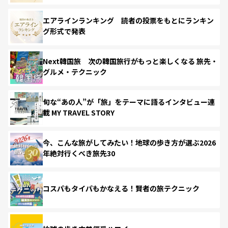
エアラインランキング 読者の投票をもとにランキン
グ形式で発表
Next韓国旅 次の韓国旅行がもっと楽しくなる 旅先・
グルメ・テクニック
旬な“あの人”が「旅」をテーマに語るインタビュー連
載 MY TRAVEL STORY
今、こんな旅がしてみたい！地球の歩き方が選ぶ2026
年絶対行くべき旅先30
コスパもタイパもかなえる！賢者の旅テクニック