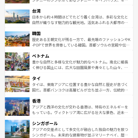
るだろう。車でのロードトリップや列車の旅も、アメリカ
文化や歴史が息づいている。「アロハスピリット」と呼ば
ストラリア東海岸北部に広がる大サンゴ礁地帯グレートバ
ならではの贅沢な旅のスタイルだ。 なお、新着のアメリカ
台湾
れるおもてなしの心で訪れる人々を迎えてくれるハワイの
リアリーフや大陸中央部にそびえるウルル（エアーズロッ
情報は
コンテンツ一覧
を参照してほしい。
人々、おいしいローカルフードやハワイアンミュージッ
ク）、タスマニアの美しい原生林やケアンズの熱帯雨林な
日本から約４時間ほどでたどり着く台湾は、多彩な文化と
ク、伝統的なフラダンスなど、すべてがハワイの魅力を彩
ど、見どころがたくさん。また、カフェやワイン、オージ
自然が織りなす魅力的な観光地。活気あふれる大都市の台
っている。訪れるたびに新しい発見と感動が待っているハ
ービーフなどの食文化も豊かで、美味しいものであふれて
北やノスタルジックな町並みが人気な九份（ジォウフェ
ワイを、存分に味わってほしい。 なお、新着のハワイ情報
韓国
いる。アクティビティも充実しており、サーフィンやダイ
ン）、静ひつな山岳地帯である台湾東部など、都市の喧騒
は
コンテンツ一覧
を参照してほしい。
ビング、ハイキングなど、アウトドア好きにはたまらな
と山間の静けさが共存しており、訪れる人に新しい発見と
歴史ある王朝文化が残る一方で、最先端のファッションやK
い。オーストラリアの多彩な魅力を存分に味わいつくそ
驚きをもたらしてくれる。また、奥深い台湾の食文化も魅
-POPで世界を席巻している韓国。首都ソウルの宮殿や伝統
う。 なお、新着のオーストラリア情報は
コンテンツ一覧
を
力で、夜市などの屋台グルメから高級料理、ヘルシーで美
家屋が並ぶエリアでは韓国の歴史と文化に浸ることがで
参照してほしい。
ベトナム
容にもいいと評判のスイーツなど、バラエティ豊かな料理
き、地方に足を延ばせば四季折々の自然美を楽しむことが
が味わえる。 なお、新着の台湾情報は
コンテンツ一覧
を参
できる。そして、キムチや焼肉、絶品のストリートフード
豊かな自然と多様な文化が魅力的なベトナム。南北に細長
照してほしい。
まで、さまざまな韓国料理が待っている。夜には、韓国な
く伸びる国土には、広大な田園風景や青々とした山々、世
らではのナイトライフも堪能できる。あたたかいホスピタ
界遺産に登録された壮大な自然景観が点在し、都市部では
タイ
リティに包まれながら、韓国の多彩な魅力を心ゆくまで味
急速な発展と共に伝統が息づく。ハノイの古い町並みやホ
わってみてほしい。 なお、新着の韓国情報は
コンテンツ一
ーチミン市のフランス統治時代の建物も、独特の雰囲気を
タイは、東南アジアに位置する豊かな自然と歴史が息づく
覧
を参照してほしい。
醸し出している。また、バラエティの豊かさとおいしさで
国だ。首都バンコクは高層ビルが立ち並ぶ一方、伝統的な
世界中の食通を魅了してやまないベトナム料理も魅力のひ
寺院や市場がいたるところに点在し、古きよき文化と現代
香港
とつ。フォーやバインミー、ベトナムコーヒーなどは、ぜ
の活気が交差している。北部ではチェンマイなどの山岳地
ひ現地で味わいたい。どの地域を訪れてもあたたかい人々
帯で自然と触れ合い、南部ではプーケットやクラビの美し
アジアと西洋の文化が交わる香港は、特有のエネルギーを
が旅行者を迎えてくれるので、きっと忘れられない旅にな
いビーチでリゾート気分を楽しむことができる。タイ料理
もっている。ヴィクトリア湾に広がる壮大な景色、近未来
るはずだ。 なお、新着のベトナム情報は
コンテンツ一覧
を
は世界的に有名で、屋台から高級レストランまで味覚を刺
的なアートスポット、そして歴史と現代が融合した町並
参照してほしい。
シンガポール
激する。気候は一年中温暖で、どの季節にも異なる楽しみ
み、どこを訪れても感動するはず。観光スポットが密集し
が待っている。親しみやすいタイの人々、仏教を中心とし
ており、効率よく見どころを回れるのも魅力。息をのむよ
アジアの交差点として多文化が融合した独自の魅力を放つ
た文化、そして多様な観光資源が、訪れる旅人を魅了し続
うな絶景から文化的な体験まで、香港を存分に楽しみ尽く
シンガポール。未来的な建築物が並ぶマリーナベイ、歴史