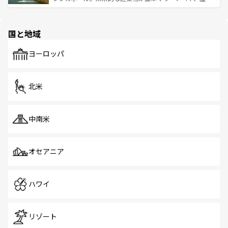
ける。 なお、新着のタイ情報は
コンテンツ一覧
を参照して
そう。 なお、新着の香港情報は
コンテンツ一覧
を参照して
と伝統を感じられるエスニックタウン、多数の緑豊かな公
ほしい。
ほしい。
園や自然保護区など、自然が調和した近代的な景観と文化
の多様性あふれるカラフルな町は、どこを歩いても新しい
国と地域
発見がある。さらに、治安のよさや充実した公共交通機関
も、旅行者にとっては魅力的なポイント。グルメも豊富
で、ホーカーズは地元の風情を楽しめる外せないスポット
ヨーロッパ
だ。訪れる人を飽きさせないシンガポールで、多様な魅力
を体感しよう。 なお、新着のシンガポール情報は
コンテン
ツ一覧
を参照してほしい。
北米
中南米
オセアニア
ハワイ
リゾート