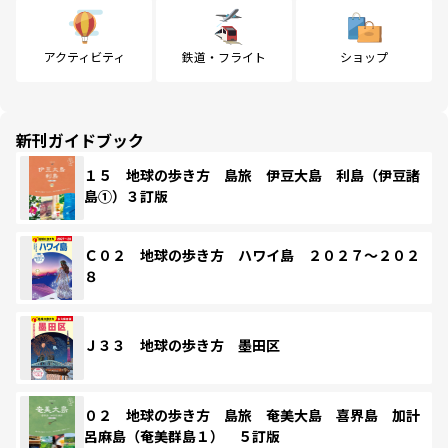
アクティビティ
鉄道・フライト
ショップ
新刊ガイドブック
１５ 地球の歩き方 島旅 伊豆大島 利島（伊豆諸
島①）３訂版
Ｃ０２ 地球の歩き方 ハワイ島 ２０２７～２０２
８
Ｊ３３ 地球の歩き方 墨田区
０２ 地球の歩き方 島旅 奄美大島 喜界島 加計
呂麻島（奄美群島１） ５訂版