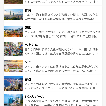
しみながら、その多様性と豊かな歴史を感じることができ
おすすめ。エメラルドグリーンに輝く海をはじめ、豊かな
シドニーのシンボルであるシドニー・オペラハウス、オー
るだろう。車でのロードトリップや列車の旅も、アメリカ
文化や歴史が息づいている。「アロハスピリット」と呼ば
ストラリア東海岸北部に広がる大サンゴ礁地帯グレートバ
ならではの贅沢な旅のスタイルだ。 なお、新着のアメリカ
台湾
れるおもてなしの心で訪れる人々を迎えてくれるハワイの
リアリーフや大陸中央部にそびえるウルル（エアーズロッ
情報は
コンテンツ一覧
を参照してほしい。
人々、おいしいローカルフードやハワイアンミュージッ
ク）、タスマニアの美しい原生林やケアンズの熱帯雨林な
日本から約４時間ほどでたどり着く台湾は、多彩な文化と
ク、伝統的なフラダンスなど、すべてがハワイの魅力を彩
ど、見どころがたくさん。また、カフェやワイン、オージ
自然が織りなす魅力的な観光地。活気あふれる大都市の台
っている。訪れるたびに新しい発見と感動が待っているハ
ービーフなどの食文化も豊かで、美味しいものであふれて
北やノスタルジックな町並みが人気な九份（ジォウフェ
ワイを、存分に味わってほしい。 なお、新着のハワイ情報
韓国
いる。アクティビティも充実しており、サーフィンやダイ
ン）、静ひつな山岳地帯である台湾東部など、都市の喧騒
は
コンテンツ一覧
を参照してほしい。
ビング、ハイキングなど、アウトドア好きにはたまらな
と山間の静けさが共存しており、訪れる人に新しい発見と
歴史ある王朝文化が残る一方で、最先端のファッションやK
い。オーストラリアの多彩な魅力を存分に味わいつくそ
驚きをもたらしてくれる。また、奥深い台湾の食文化も魅
-POPで世界を席巻している韓国。首都ソウルの宮殿や伝統
う。 なお、新着のオーストラリア情報は
コンテンツ一覧
を
力で、夜市などの屋台グルメから高級料理、ヘルシーで美
家屋が並ぶエリアでは韓国の歴史と文化に浸ることがで
参照してほしい。
ベトナム
容にもいいと評判のスイーツなど、バラエティ豊かな料理
き、地方に足を延ばせば四季折々の自然美を楽しむことが
が味わえる。 なお、新着の台湾情報は
コンテンツ一覧
を参
できる。そして、キムチや焼肉、絶品のストリートフード
豊かな自然と多様な文化が魅力的なベトナム。南北に細長
照してほしい。
まで、さまざまな韓国料理が待っている。夜には、韓国な
く伸びる国土には、広大な田園風景や青々とした山々、世
らではのナイトライフも堪能できる。あたたかいホスピタ
界遺産に登録された壮大な自然景観が点在し、都市部では
タイ
リティに包まれながら、韓国の多彩な魅力を心ゆくまで味
急速な発展と共に伝統が息づく。ハノイの古い町並みやホ
わってみてほしい。 なお、新着の韓国情報は
コンテンツ一
ーチミン市のフランス統治時代の建物も、独特の雰囲気を
タイは、東南アジアに位置する豊かな自然と歴史が息づく
覧
を参照してほしい。
醸し出している。また、バラエティの豊かさとおいしさで
国だ。首都バンコクは高層ビルが立ち並ぶ一方、伝統的な
世界中の食通を魅了してやまないベトナム料理も魅力のひ
寺院や市場がいたるところに点在し、古きよき文化と現代
香港
とつ。フォーやバインミー、ベトナムコーヒーなどは、ぜ
の活気が交差している。北部ではチェンマイなどの山岳地
ひ現地で味わいたい。どの地域を訪れてもあたたかい人々
帯で自然と触れ合い、南部ではプーケットやクラビの美し
アジアと西洋の文化が交わる香港は、特有のエネルギーを
が旅行者を迎えてくれるので、きっと忘れられない旅にな
いビーチでリゾート気分を楽しむことができる。タイ料理
もっている。ヴィクトリア湾に広がる壮大な景色、近未来
るはずだ。 なお、新着のベトナム情報は
コンテンツ一覧
を
は世界的に有名で、屋台から高級レストランまで味覚を刺
的なアートスポット、そして歴史と現代が融合した町並
参照してほしい。
シンガポール
激する。気候は一年中温暖で、どの季節にも異なる楽しみ
み、どこを訪れても感動するはず。観光スポットが密集し
が待っている。親しみやすいタイの人々、仏教を中心とし
ており、効率よく見どころを回れるのも魅力。息をのむよ
アジアの交差点として多文化が融合した独自の魅力を放つ
た文化、そして多様な観光資源が、訪れる旅人を魅了し続
うな絶景から文化的な体験まで、香港を存分に楽しみ尽く
シンガポール。未来的な建築物が並ぶマリーナベイ、歴史