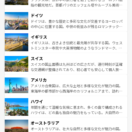
アートに溢れた街角から、地方では古代ローマ遺跡や中世
指の観光地だ。首都パリのエッフェル塔やルーブル美術館
の城塞都市、穏やかなビーチリゾートまで多彩な表情を見
といった象徴的なスポットから、田舎町の古風な美しさま
せる。地方によって風土や気候が異なるスペインはその個
ドイツ
で、幅広い魅力が詰まっている。華麗な宮殿、歴史的な大
性で訪れる人を魅了する。 なお、新着のスペイン情報は
コ
聖堂、美しいビーチ、そして豊かな自然が、訪れる者を心
ドイツは、豊かな歴史と多彩な文化が交差するヨーロッパ
ンテンツ一覧
を参照してほしい。
から魅了する。また、フランスは美食の国としても知ら
の中心に位置する国。中世の街並みが残るロマンチック街
れ、フランス料理はユネスコ無形文化遺産にも登録されて
道から、未来を先取りするようなモダンな都市まで多様な
イギリス
いる。シャンパンの発祥地であるランス、プロヴァンスの
顔を持つこの国は、どこを歩いても飽きることがない。ベ
香り高いラベンダー畑など、多彩な楽しみ方が可能だ。さ
ルリンの文化的活気、バイエルン州のアルプスの絶景、そ
イギリスは、古きよき伝統と最先端が共存する国。ウェス
らに、パリ以外の地域にも魅力が溢れており、どの街角に
してライン川沿いのワイン畑といった風景は必見。ビール
トミンスター寺院や大英博物館のようなランドマーク、歴
も豊かな歴史と文化が息づいている。パリ以外の個性あふ
とソーセージを味わいながら地元の人と過ごす楽しい時間
史ある大学都市、美しい丘陵地帯や牧歌的な風景など、エ
れる地方に足を運ぶとそれぞれで全く異なる文化を体験で
スイス
は、お酒好きな人にはぜひ体験してほしい。 なお、新着の
リアごとに異なる魅力がある。また、優雅なアフタヌーン
きるだろう。 なお、新着のフランス情報は
コンテンツ一覧
ドイツ情報は
コンテンツ一覧
を参照してほしい。
ティー、ビール好きにはたまらない英国パブ、サッカー観
スイスの国土面積は九州ほどの広さだが、運行時刻が正確
を参照してほしい。
戦など、本場だからこそできる体験も豊富。イギリスを旅
な交通網が整備されており、初心者でも安心して個人旅行
して楽しみつくそう。 なお、新着のイギリス情報は
コンテ
を楽しめる。日本同様に時刻表どおりの旅が可能だ。中世
アメリカ
ンツ一覧
を参照してほしい。
の建物がそのまま残る町や、スイスならではのユニークな
博物館もあり、アルプス観光だけでなく町歩きも満喫する
アメリカ合衆国は、広大な土地と多様な文化が魅力の国。
ことができる。国民の所得が高いため物価も高いが、旅行
東海岸の都市部から西海岸のカリフォルニアまで、訪れる
者向けの交通パス提供のサービスもあり、うまく活用すれ
場所ごとに異なる風景と体験が待っている。ニューヨーク
ハワイ
ば市内交通費無料で観光を楽しむこともできる。 なお、新
のような巨大都市は、観光、ショッピング、エンターテイ
着のスイス情報は
コンテンツ一覧
を参照してほしい。
ンメントが詰まった刺激的なスポットだ。一方、アメリカ
年間を通じて温暖な気候に恵まれ、多くの島で構成される
西部には大自然が広がり、グランドキャニオンやイエロー
ハワイは、どの島も独自の魅力をもっている。大自然の神
ストーン国立公園といった絶景が堪能できる。さらに、南
秘を感じたいなら、火山が生み出した壮大な景観を誇るハ
オーストラリア
部のニューオーリンズでは、音楽と美食が融合した独特の
ワイ島は見逃せない。また、定番の観光地といえばオアフ
文化が魅力。旅行者はアメリカの各地域で異なる魅力を楽
島だが、静かな自然を求めるならマウイ島やカウアイ島が
オーストラリアは、壮大な自然と多様な文化が魅力の国。