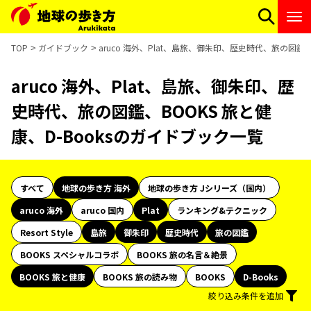
TOP
ガイドブック
aruco 海外、Plat、島旅、御朱印、歴史時代、旅の図鑑、
aruco 海外、Plat、島旅、御朱印、歴
史時代、旅の図鑑、BOOKS 旅と健
康、D-Booksのガイドブック一覧
すべて
地球の歩き方 海外
地球の歩き方 Jシリーズ（国内）
aruco 海外
aruco 国内
Plat
ランキング&テクニック
Resort Style
島旅
御朱印
歴史時代
旅の図鑑
BOOKS スペシャルコラボ
BOOKS 旅の名言＆絶景
BOOKS 旅と健康
BOOKS 旅の読み物
BOOKS
D-Books
絞り込み条件を追加