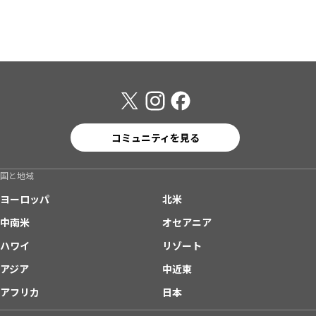
コミュニティを見る
国と地域
ヨーロッパ
北米
中南米
オセアニア
ハワイ
リゾート
アジア
中近東
アフリカ
日本