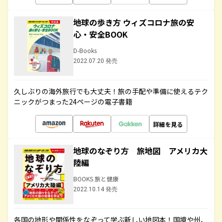
地球の歩き方 ウィズコロナ旅の安
心・安全BOOK
D-Books
2022.07.20 発売
久しぶりの海外旅行でも大丈夫！旅の手配や準備に使えるテク
ニックがつまった24ページの電子書籍
詳細を見る
地球のなぞり方 旅地図 アメリカ大
陸編
BOOKS 旅と健康
2022.10.14 発売
各国の地形や関係性をなぞって学ぶ新しい地図本！国境や州、