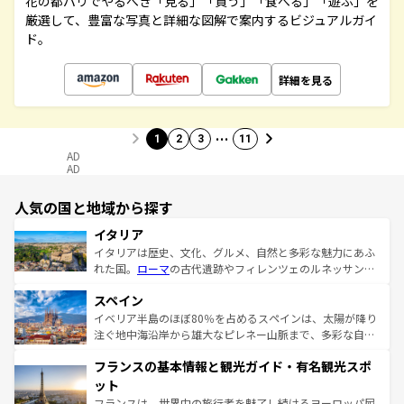
花の都パリでやるべき「見る」「買う」「食べる」「遊ぶ」を
厳選して、豊富な写真と詳細な図解で案内するビジュアルガイ
ド。
詳細を見る
…
1
2
3
11
AD
AD
人気の国と地域から探す
イタリア
イタリアは歴史、文化、グルメ、自然と多彩な魅力にあふ
れた国。
ローマ
の古代遺跡やフィレンツェのルネッサンス
美術、ヴェネツィアの運河など、歴史あるスポットはもち
スペイン
ろん、トスカーナの美しい田園風景やアマルフィ海岸の絶
景など、自然景観も見逃せない。観光の合間には、本場の
イベリア半島のほぼ80％を占めるスペインは、太陽が降り
ピザやパスタなど、絶品のイタリア料理を堪能することも
注ぐ地中海沿岸から雄大なピレネー山脈まで、多彩な自然
できる。朝目覚めてから夜眠るまで、すべての瞬間を楽し
と文化が詰まったヨーロッパ屈指の旅行先だ。多様な地域
フランスの基本情報と観光ガイド・有名観光スポ
ませてくれるイタリアで、忘れられない旅をしてみよう！
文化が根付くこの国では、情熱的なフラメンコ、熱気あふ
なお、新着のイタリア情報は
コンテンツ一覧
を参照してほ
れる闘牛、そして美味しいタパスが生活の一部となってい
ット
しい。
る。首都マドリードの洗練された雰囲気や、バルセロナの
フランスは、世界中の旅行者を魅了し続けるヨーロッパ屈