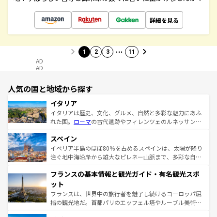
詳細を見る
…
1
2
3
11
AD
AD
人気の国と地域から探す
イタリア
イタリアは歴史、文化、グルメ、自然と多彩な魅力にあふ
れた国。
ローマ
の古代遺跡やフィレンツェのルネッサンス
美術、ヴェネツィアの運河など、歴史あるスポットはもち
スペイン
ろん、トスカーナの美しい田園風景やアマルフィ海岸の絶
景など、自然景観も見逃せない。観光の合間には、本場の
イベリア半島のほぼ80％を占めるスペインは、太陽が降り
ピザやパスタなど、絶品のイタリア料理を堪能することも
注ぐ地中海沿岸から雄大なピレネー山脈まで、多彩な自然
できる。朝目覚めてから夜眠るまで、すべての瞬間を楽し
と文化が詰まったヨーロッパ屈指の旅行先だ。多様な地域
フランスの基本情報と観光ガイド・有名観光スポ
ませてくれるイタリアで、忘れられない旅をしてみよう！
文化が根付くこの国では、情熱的なフラメンコ、熱気あふ
なお、新着のイタリア情報は
コンテンツ一覧
を参照してほ
れる闘牛、そして美味しいタパスが生活の一部となってい
ット
しい。
る。首都マドリードの洗練された雰囲気や、バルセロナの
フランスは、世界中の旅行者を魅了し続けるヨーロッパ屈
アートに溢れた街角から、地方では古代ローマ遺跡や中世
指の観光地だ。首都パリのエッフェル塔やルーブル美術館
の城塞都市、穏やかなビーチリゾートまで多彩な表情を見
といった象徴的なスポットから、田舎町の古風な美しさま