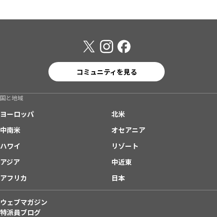
コミュニティを見る
国と地域
ヨーロッパ
北米
中南米
オセアニア
ハワイ
リゾート
アジア
中近東
アフリカ
日本
ウェブマガジン
特派員ブログ