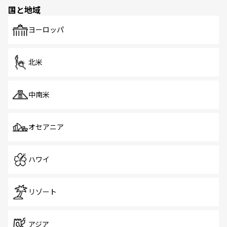
の多様性あふれるカラフルな町は、どこを歩いても新しい
国と地域
発見がある。さらに、治安のよさや充実した公共交通機関
も、旅行者にとっては魅力的なポイント。グルメも豊富
で、ホーカーズは地元の風情を楽しめる外せないスポット
ヨーロッパ
だ。訪れる人を飽きさせないシンガポールで、多様な魅力
を体感しよう。 なお、新着のシンガポール情報は
コンテン
ツ一覧
を参照してほしい。
北米
中南米
オセアニア
ハワイ
リゾート
アジア