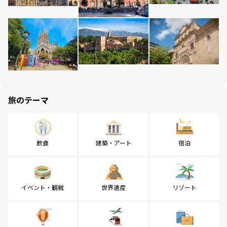
旅のテーマ
飲食
建築・アート
宿泊
イベント・観戦
世界遺産
リゾート