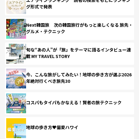
グ形式で発表
Next韓国旅 次の韓国旅行がもっと楽しくなる 旅先・
グルメ・テクニック
旬な“あの人”が「旅」をテーマに語るインタビュー連
載 MY TRAVEL STORY
今、こんな旅がしてみたい！地球の歩き方が選ぶ2026
年絶対行くべき旅先30
コスパもタイパもかなえる！賢者の旅テクニック
地球の歩き方♥偏愛ハワイ