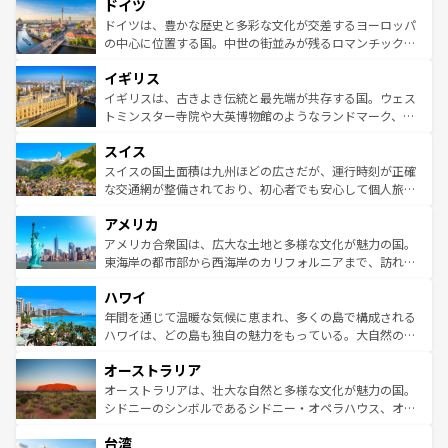
せる。地方によって風土や気候が異なるスペインはその個
ドイツ
で、幅広い魅力が詰まっている。華麗な宮殿、歴史的な大
性で訪れる人を魅了する。 なお、新着のスペイン情報は
コ
聖堂、美しいビーチ、そして豊かな自然が、訪れる者を心
ドイツは、豊かな歴史と多彩な文化が交差するヨーロッパ
ンテンツ一覧
を参照してほしい。
から魅了する。また、フランスは美食の国としても知ら
の中心に位置する国。中世の街並みが残るロマンチック街
れ、フランス料理はユネスコ無形文化遺産にも登録されて
道から、未来を先取りするようなモダンな都市まで多様な
イギリス
いる。シャンパンの発祥地であるランス、プロヴァンスの
顔を持つこの国は、どこを歩いても飽きることがない。ベ
香り高いラベンダー畑など、多彩な楽しみ方が可能だ。さ
ルリンの文化的活気、バイエルン州のアルプスの絶景、そ
イギリスは、古きよき伝統と最先端が共存する国。ウェス
らに、パリ以外の地域にも魅力が溢れており、どの街角に
してライン川沿いのワイン畑といった風景は必見。ビール
トミンスター寺院や大英博物館のようなランドマーク、歴
も豊かな歴史と文化が息づいている。パリ以外の個性あふ
とソーセージを味わいながら地元の人と過ごす楽しい時間
史ある大学都市、美しい丘陵地帯や牧歌的な風景など、エ
れる地方に足を運ぶとそれぞれで全く異なる文化を体験で
スイス
は、お酒好きな人にはぜひ体験してほしい。 なお、新着の
リアごとに異なる魅力がある。また、優雅なアフタヌーン
きるだろう。 なお、新着のフランス情報は
コンテンツ一覧
ドイツ情報は
コンテンツ一覧
を参照してほしい。
ティー、ビール好きにはたまらない英国パブ、サッカー観
スイスの国土面積は九州ほどの広さだが、運行時刻が正確
を参照してほしい。
戦など、本場だからこそできる体験も豊富。イギリスを旅
な交通網が整備されており、初心者でも安心して個人旅行
して楽しみつくそう。 なお、新着のイギリス情報は
コンテ
を楽しめる。日本同様に時刻表どおりの旅が可能だ。中世
アメリカ
ンツ一覧
を参照してほしい。
の建物がそのまま残る町や、スイスならではのユニークな
博物館もあり、アルプス観光だけでなく町歩きも満喫する
アメリカ合衆国は、広大な土地と多様な文化が魅力の国。
ことができる。国民の所得が高いため物価も高いが、旅行
東海岸の都市部から西海岸のカリフォルニアまで、訪れる
者向けの交通パス提供のサービスもあり、うまく活用すれ
場所ごとに異なる風景と体験が待っている。ニューヨーク
ハワイ
ば市内交通費無料で観光を楽しむこともできる。 なお、新
のような巨大都市は、観光、ショッピング、エンターテイ
着のスイス情報は
コンテンツ一覧
を参照してほしい。
ンメントが詰まった刺激的なスポットだ。一方、アメリカ
年間を通じて温暖な気候に恵まれ、多くの島で構成される
西部には大自然が広がり、グランドキャニオンやイエロー
ハワイは、どの島も独自の魅力をもっている。大自然の神
ストーン国立公園といった絶景が堪能できる。さらに、南
秘を感じたいなら、火山が生み出した壮大な景観を誇るハ
オーストラリア
部のニューオーリンズでは、音楽と美食が融合した独特の
ワイ島は見逃せない。また、定番の観光地といえばオアフ
文化が魅力。旅行者はアメリカの各地域で異なる魅力を楽
島だが、静かな自然を求めるならマウイ島やカウアイ島が
オーストラリアは、壮大な自然と多様な文化が魅力の国。
しみながら、その多様性と豊かな歴史を感じることができ
おすすめ。エメラルドグリーンに輝く海をはじめ、豊かな
シドニーのシンボルであるシドニー・オペラハウス、オー
るだろう。車でのロードトリップや列車の旅も、アメリカ
文化や歴史が息づいている。「アロハスピリット」と呼ば
ストラリア東海岸北部に広がる大サンゴ礁地帯グレートバ
ならではの贅沢な旅のスタイルだ。 なお、新着のアメリカ
台湾
れるおもてなしの心で訪れる人々を迎えてくれるハワイの
リアリーフや大陸中央部にそびえるウルル（エアーズロッ