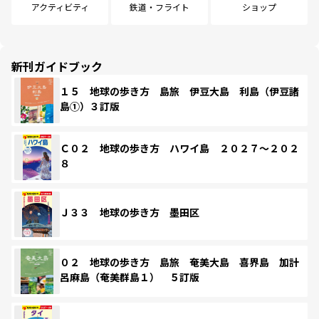
アクティビティ
鉄道・フライト
ショップ
新刊ガイドブック
１５ 地球の歩き方 島旅 伊豆大島 利島（伊豆諸
島①）３訂版
Ｃ０２ 地球の歩き方 ハワイ島 ２０２７～２０２
８
Ｊ３３ 地球の歩き方 墨田区
０２ 地球の歩き方 島旅 奄美大島 喜界島 加計
呂麻島（奄美群島１） ５訂版