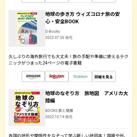
地球の歩き方 ウィズコロナ旅の安
心・安全BOOK
D-Books
2022.07.20 発売
久しぶりの海外旅行でも大丈夫！旅の手配や準備に使えるテク
ニックがつまった24ページの電子書籍
詳細を見る
地球のなぞり方 旅地図 アメリカ大
陸編
BOOKS 旅と健康
2022.10.14 発売
各国の地形や関係性をなぞって学ぶ新しい地図本！国境や州、