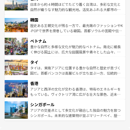
情報は
コンテンツ一覧
を参照してほしい。
人々、おいしいローカルフードやハワイアンミュージッ
ク）、タスマニアの美しい原生林やケアンズの熱帯雨林な
日本から約４時間ほどでたどり着く台湾は、多彩な文化と
ク、伝統的なフラダンスなど、すべてがハワイの魅力を彩
ど、見どころがたくさん。また、カフェやワイン、オージ
自然が織りなす魅力的な観光地。活気あふれる大都市の台
っている。訪れるたびに新しい発見と感動が待っているハ
ービーフなどの食文化も豊かで、美味しいものであふれて
北やノスタルジックな町並みが人気な九份（ジォウフェ
ワイを、存分に味わってほしい。 なお、新着のハワイ情報
韓国
いる。アクティビティも充実しており、サーフィンやダイ
ン）、静ひつな山岳地帯である台湾東部など、都市の喧騒
は
コンテンツ一覧
を参照してほしい。
ビング、ハイキングなど、アウトドア好きにはたまらな
と山間の静けさが共存しており、訪れる人に新しい発見と
歴史ある王朝文化が残る一方で、最先端のファッションやK
い。オーストラリアの多彩な魅力を存分に味わいつくそ
驚きをもたらしてくれる。また、奥深い台湾の食文化も魅
-POPで世界を席巻している韓国。首都ソウルの宮殿や伝統
う。 なお、新着のオーストラリア情報は
コンテンツ一覧
を
力で、夜市などの屋台グルメから高級料理、ヘルシーで美
家屋が並ぶエリアでは韓国の歴史と文化に浸ることがで
参照してほしい。
ベトナム
容にもいいと評判のスイーツなど、バラエティ豊かな料理
き、地方に足を延ばせば四季折々の自然美を楽しむことが
が味わえる。 なお、新着の台湾情報は
コンテンツ一覧
を参
できる。そして、キムチや焼肉、絶品のストリートフード
豊かな自然と多様な文化が魅力的なベトナム。南北に細長
照してほしい。
まで、さまざまな韓国料理が待っている。夜には、韓国な
く伸びる国土には、広大な田園風景や青々とした山々、世
らではのナイトライフも堪能できる。あたたかいホスピタ
界遺産に登録された壮大な自然景観が点在し、都市部では
タイ
リティに包まれながら、韓国の多彩な魅力を心ゆくまで味
急速な発展と共に伝統が息づく。ハノイの古い町並みやホ
わってみてほしい。 なお、新着の韓国情報は
コンテンツ一
ーチミン市のフランス統治時代の建物も、独特の雰囲気を
タイは、東南アジアに位置する豊かな自然と歴史が息づく
覧
を参照してほしい。
醸し出している。また、バラエティの豊かさとおいしさで
国だ。首都バンコクは高層ビルが立ち並ぶ一方、伝統的な
世界中の食通を魅了してやまないベトナム料理も魅力のひ
寺院や市場がいたるところに点在し、古きよき文化と現代
香港
とつ。フォーやバインミー、ベトナムコーヒーなどは、ぜ
の活気が交差している。北部ではチェンマイなどの山岳地
ひ現地で味わいたい。どの地域を訪れてもあたたかい人々
帯で自然と触れ合い、南部ではプーケットやクラビの美し
アジアと西洋の文化が交わる香港は、特有のエネルギーを
が旅行者を迎えてくれるので、きっと忘れられない旅にな
いビーチでリゾート気分を楽しむことができる。タイ料理
もっている。ヴィクトリア湾に広がる壮大な景色、近未来
るはずだ。 なお、新着のベトナム情報は
コンテンツ一覧
を
は世界的に有名で、屋台から高級レストランまで味覚を刺
的なアートスポット、そして歴史と現代が融合した町並
参照してほしい。
シンガポール
激する。気候は一年中温暖で、どの季節にも異なる楽しみ
み、どこを訪れても感動するはず。観光スポットが密集し
が待っている。親しみやすいタイの人々、仏教を中心とし
ており、効率よく見どころを回れるのも魅力。息をのむよ
アジアの交差点として多文化が融合した独自の魅力を放つ
た文化、そして多様な観光資源が、訪れる旅人を魅了し続
うな絶景から文化的な体験まで、香港を存分に楽しみ尽く
シンガポール。未来的な建築物が並ぶマリーナベイ、歴史
ける。 なお、新着のタイ情報は
コンテンツ一覧
を参照して
そう。 なお、新着の香港情報は
コンテンツ一覧
を参照して
と伝統を感じられるエスニックタウン、多数の緑豊かな公
ほしい。
ほしい。
園や自然保護区など、自然が調和した近代的な景観と文化