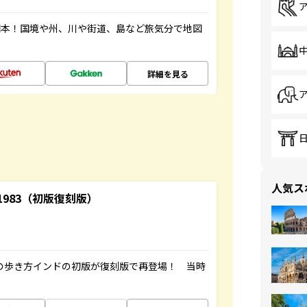
図本！国境や州、川や街道、島など旅気分で地図
詳細を見る
人気ス
-1983（初版復刻版）
球の歩き方インドの初版が復刻版で再登場！ 当時