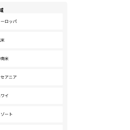
域
ヨーロッパ
北米
中南米
オセアニア
ハワイ
リゾート