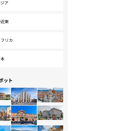
アジア
中近東
アフリカ
日本
ポット