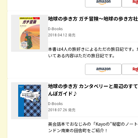
地球の歩き方 ガチ冒険～地球の歩き方
D-Books
2018.04.12 発売
本書は4人の旅好きによるただの旅日記です。
いてある内容はただの旅日記です。
地球の歩き方 カンタベリーと周辺のす
んぽガイド♪
D-Books
2018.07.26 発売
英会話本でおなじみの「Kayoの“秘密のノー
ンドン南東の田舎町をご紹介！