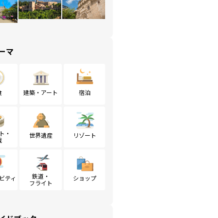
ーマ
食
建築・アート
宿泊
ト・
世界遺産
リゾート
戦
鉄道・
ビティ
ショップ
フライト