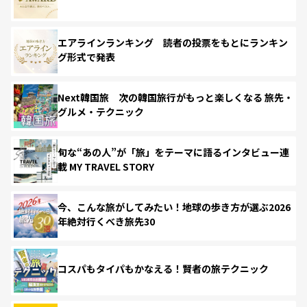
エアラインランキング 読者の投票をもとにランキン
グ形式で発表
Next韓国旅 次の韓国旅行がもっと楽しくなる 旅先・
グルメ・テクニック
旬な“あの人”が「旅」をテーマに語るインタビュー連
載 MY TRAVEL STORY
今、こんな旅がしてみたい！地球の歩き方が選ぶ2026
年絶対行くべき旅先30
コスパもタイパもかなえる！賢者の旅テクニック