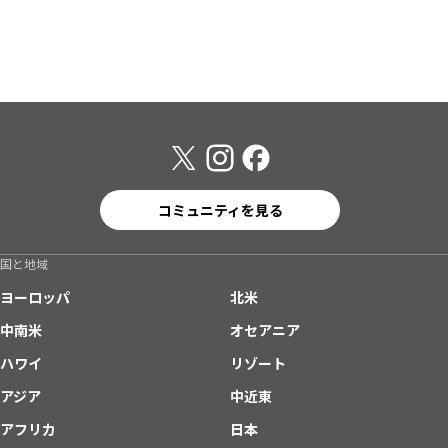
コミュニティを見る
国と地域
ヨーロッパ
北米
中南米
オセアニア
ハワイ
リゾート
アジア
中近東
アフリカ
日本