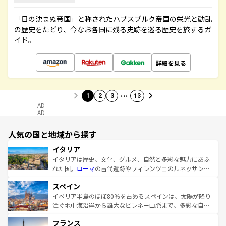
「日の沈まぬ帝国」と称されたハプスブルク帝国の栄光と動乱
の歴史をたどり、今なお各国に残る史跡を巡る歴史を旅するガ
イド。
詳細を見る
…
1
2
3
13
AD
AD
人気の国と地域から探す
イタリア
イタリアは歴史、文化、グルメ、自然と多彩な魅力にあふ
れた国。
ローマ
の古代遺跡やフィレンツェのルネッサンス
美術、ヴェネツィアの運河など、歴史あるスポットはもち
スペイン
ろん、トスカーナの美しい田園風景やアマルフィ海岸の絶
景など、自然景観も見逃せない。観光の合間には、本場の
イベリア半島のほぼ80％を占めるスペインは、太陽が降り
ピザやパスタなど、絶品のイタリア料理を堪能することも
注ぐ地中海沿岸から雄大なピレネー山脈まで、多彩な自然
できる。朝目覚めてから夜眠るまで、すべての瞬間を楽し
と文化が詰まったヨーロッパ屈指の旅行先だ。多様な地域
フランス
ませてくれるイタリアで、忘れられない旅をしてみよう！
文化が根付くこの国では、情熱的なフラメンコ、熱気あふ