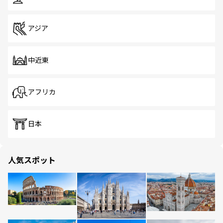
アジア
中近東
アフリカ
日本
人気スポット