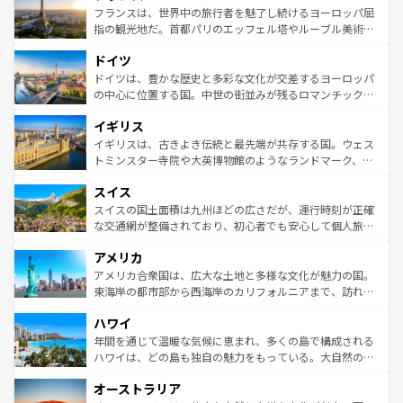
なお、新着のイタリア情報は
コンテンツ一覧
を参照してほ
れる闘牛、そして美味しいタパスが生活の一部となってい
フランスは、世界中の旅行者を魅了し続けるヨーロッパ屈
しい。
る。首都マドリードの洗練された雰囲気や、バルセロナの
指の観光地だ。首都パリのエッフェル塔やルーブル美術館
アートに溢れた街角から、地方では古代ローマ遺跡や中世
といった象徴的なスポットから、田舎町の古風な美しさま
ドイツ
の城塞都市、穏やかなビーチリゾートまで多彩な表情を見
で、幅広い魅力が詰まっている。華麗な宮殿、歴史的な大
せる。地方によって風土や気候が異なるスペインはその個
聖堂、美しいビーチ、そして豊かな自然が、訪れる者を心
ドイツは、豊かな歴史と多彩な文化が交差するヨーロッパ
性で訪れる人を魅了する。 なお、新着のスペイン情報は
コ
から魅了する。また、フランスは美食の国としても知ら
の中心に位置する国。中世の街並みが残るロマンチック街
ンテンツ一覧
を参照してほしい。
れ、フランス料理はユネスコ無形文化遺産にも登録されて
道から、未来を先取りするようなモダンな都市まで多様な
イギリス
いる。シャンパンの発祥地であるランス、プロヴァンスの
顔を持つこの国は、どこを歩いても飽きることがない。ベ
香り高いラベンダー畑など、多彩な楽しみ方が可能だ。さ
ルリンの文化的活気、バイエルン州のアルプスの絶景、そ
イギリスは、古きよき伝統と最先端が共存する国。ウェス
らに、パリ以外の地域にも魅力が溢れており、どの街角に
してライン川沿いのワイン畑といった風景は必見。ビール
トミンスター寺院や大英博物館のようなランドマーク、歴
も豊かな歴史と文化が息づいている。パリ以外の個性あふ
とソーセージを味わいながら地元の人と過ごす楽しい時間
史ある大学都市、美しい丘陵地帯や牧歌的な風景など、エ
れる地方に足を運ぶとそれぞれで全く異なる文化を体験で
スイス
は、お酒好きな人にはぜひ体験してほしい。 なお、新着の
リアごとに異なる魅力がある。また、優雅なアフタヌーン
きるだろう。 なお、新着のフランス情報は
コンテンツ一覧
ドイツ情報は
コンテンツ一覧
を参照してほしい。
ティー、ビール好きにはたまらない英国パブ、サッカー観
スイスの国土面積は九州ほどの広さだが、運行時刻が正確
を参照してほしい。
戦など、本場だからこそできる体験も豊富。イギリスを旅
な交通網が整備されており、初心者でも安心して個人旅行
して楽しみつくそう。 なお、新着のイギリス情報は
コンテ
を楽しめる。日本同様に時刻表どおりの旅が可能だ。中世
アメリカ
ンツ一覧
を参照してほしい。
の建物がそのまま残る町や、スイスならではのユニークな
博物館もあり、アルプス観光だけでなく町歩きも満喫する
アメリカ合衆国は、広大な土地と多様な文化が魅力の国。
ことができる。国民の所得が高いため物価も高いが、旅行
東海岸の都市部から西海岸のカリフォルニアまで、訪れる
者向けの交通パス提供のサービスもあり、うまく活用すれ
場所ごとに異なる風景と体験が待っている。ニューヨーク
ハワイ
ば市内交通費無料で観光を楽しむこともできる。 なお、新
のような巨大都市は、観光、ショッピング、エンターテイ
着のスイス情報は
コンテンツ一覧
を参照してほしい。
ンメントが詰まった刺激的なスポットだ。一方、アメリカ
年間を通じて温暖な気候に恵まれ、多くの島で構成される
西部には大自然が広がり、グランドキャニオンやイエロー
ハワイは、どの島も独自の魅力をもっている。大自然の神
ストーン国立公園といった絶景が堪能できる。さらに、南
秘を感じたいなら、火山が生み出した壮大な景観を誇るハ
オーストラリア
部のニューオーリンズでは、音楽と美食が融合した独特の
ワイ島は見逃せない。また、定番の観光地といえばオアフ