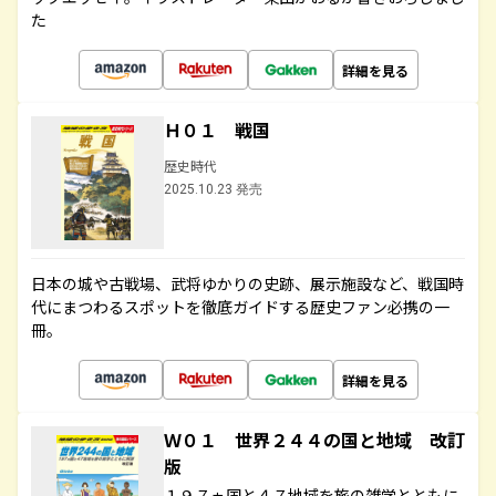
た
詳細を見る
Ｈ０１ 戦国
歴史時代
2025.10.23 発売
日本の城や古戦場、武将ゆかりの史跡、展示施設など、戦国時
代にまつわるスポットを徹底ガイドする歴史ファン必携の一
冊。
詳細を見る
Ｗ０１ 世界２４４の国と地域 改訂
版
１９７ヵ国と４７地域を旅の雑学とともに