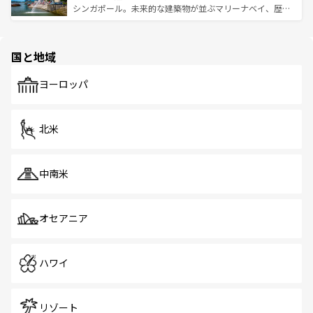
た文化、そして多様な観光資源が、訪れる旅人を魅了し続
うな絶景から文化的な体験まで、香港を存分に楽しみ尽く
シンガポール。未来的な建築物が並ぶマリーナベイ、歴史
ける。 なお、新着のタイ情報は
コンテンツ一覧
を参照して
そう。 なお、新着の香港情報は
コンテンツ一覧
を参照して
と伝統を感じられるエスニックタウン、多数の緑豊かな公
ほしい。
ほしい。
園や自然保護区など、自然が調和した近代的な景観と文化
の多様性あふれるカラフルな町は、どこを歩いても新しい
国と地域
発見がある。さらに、治安のよさや充実した公共交通機関
も、旅行者にとっては魅力的なポイント。グルメも豊富
で、ホーカーズは地元の風情を楽しめる外せないスポット
ヨーロッパ
だ。訪れる人を飽きさせないシンガポールで、多様な魅力
を体感しよう。 なお、新着のシンガポール情報は
コンテン
ツ一覧
を参照してほしい。
北米
中南米
オセアニア
ハワイ
リゾート