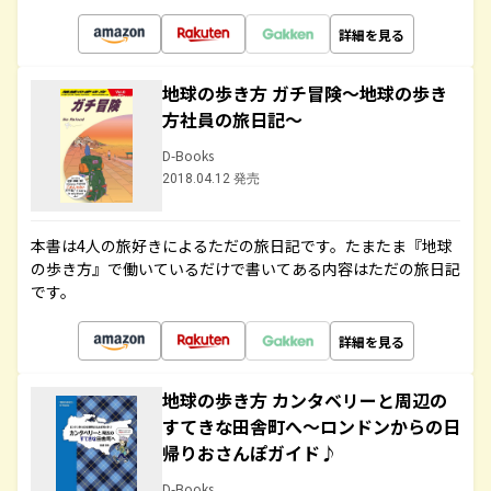
詳細を見る
地球の歩き方 ガチ冒険～地球の歩き
方社員の旅日記～
D-Books
2018.04.12 発売
本書は4人の旅好きによるただの旅日記です。たまたま『地球
の歩き方』で働いているだけで書いてある内容はただの旅日記
です。
詳細を見る
地球の歩き方 カンタベリーと周辺の
すてきな田舎町へ～ロンドンからの日
帰りおさんぽガイド♪
D-Books