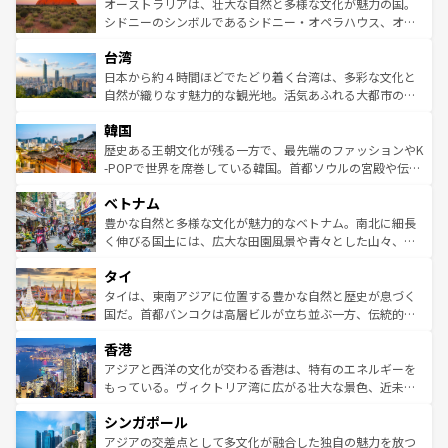
文化が魅力。旅行者はアメリカの各地域で異なる魅力を楽
島だが、静かな自然を求めるならマウイ島やカウアイ島が
オーストラリアは、壮大な自然と多様な文化が魅力の国。
しみながら、その多様性と豊かな歴史を感じることができ
おすすめ。エメラルドグリーンに輝く海をはじめ、豊かな
シドニーのシンボルであるシドニー・オペラハウス、オー
るだろう。車でのロードトリップや列車の旅も、アメリカ
文化や歴史が息づいている。「アロハスピリット」と呼ば
ストラリア東海岸北部に広がる大サンゴ礁地帯グレートバ
ならではの贅沢な旅のスタイルだ。 なお、新着のアメリカ
台湾
れるおもてなしの心で訪れる人々を迎えてくれるハワイの
リアリーフや大陸中央部にそびえるウルル（エアーズロッ
情報は
コンテンツ一覧
を参照してほしい。
人々、おいしいローカルフードやハワイアンミュージッ
ク）、タスマニアの美しい原生林やケアンズの熱帯雨林な
日本から約４時間ほどでたどり着く台湾は、多彩な文化と
ク、伝統的なフラダンスなど、すべてがハワイの魅力を彩
ど、見どころがたくさん。また、カフェやワイン、オージ
自然が織りなす魅力的な観光地。活気あふれる大都市の台
っている。訪れるたびに新しい発見と感動が待っているハ
ービーフなどの食文化も豊かで、美味しいものであふれて
北やノスタルジックな町並みが人気な九份（ジォウフェ
ワイを、存分に味わってほしい。 なお、新着のハワイ情報
韓国
いる。アクティビティも充実しており、サーフィンやダイ
ン）、静ひつな山岳地帯である台湾東部など、都市の喧騒
は
コンテンツ一覧
を参照してほしい。
ビング、ハイキングなど、アウトドア好きにはたまらな
と山間の静けさが共存しており、訪れる人に新しい発見と
歴史ある王朝文化が残る一方で、最先端のファッションやK
い。オーストラリアの多彩な魅力を存分に味わいつくそ
驚きをもたらしてくれる。また、奥深い台湾の食文化も魅
-POPで世界を席巻している韓国。首都ソウルの宮殿や伝統
う。 なお、新着のオーストラリア情報は
コンテンツ一覧
を
力で、夜市などの屋台グルメから高級料理、ヘルシーで美
家屋が並ぶエリアでは韓国の歴史と文化に浸ることがで
参照してほしい。
ベトナム
容にもいいと評判のスイーツなど、バラエティ豊かな料理
き、地方に足を延ばせば四季折々の自然美を楽しむことが
が味わえる。 なお、新着の台湾情報は
コンテンツ一覧
を参
できる。そして、キムチや焼肉、絶品のストリートフード
豊かな自然と多様な文化が魅力的なベトナム。南北に細長
照してほしい。
まで、さまざまな韓国料理が待っている。夜には、韓国な
く伸びる国土には、広大な田園風景や青々とした山々、世
らではのナイトライフも堪能できる。あたたかいホスピタ
界遺産に登録された壮大な自然景観が点在し、都市部では
タイ
リティに包まれながら、韓国の多彩な魅力を心ゆくまで味
急速な発展と共に伝統が息づく。ハノイの古い町並みやホ
わってみてほしい。 なお、新着の韓国情報は
コンテンツ一
ーチミン市のフランス統治時代の建物も、独特の雰囲気を
タイは、東南アジアに位置する豊かな自然と歴史が息づく
覧
を参照してほしい。
醸し出している。また、バラエティの豊かさとおいしさで
国だ。首都バンコクは高層ビルが立ち並ぶ一方、伝統的な
世界中の食通を魅了してやまないベトナム料理も魅力のひ
寺院や市場がいたるところに点在し、古きよき文化と現代
香港
とつ。フォーやバインミー、ベトナムコーヒーなどは、ぜ
の活気が交差している。北部ではチェンマイなどの山岳地
ひ現地で味わいたい。どの地域を訪れてもあたたかい人々
帯で自然と触れ合い、南部ではプーケットやクラビの美し
アジアと西洋の文化が交わる香港は、特有のエネルギーを
が旅行者を迎えてくれるので、きっと忘れられない旅にな
いビーチでリゾート気分を楽しむことができる。タイ料理
もっている。ヴィクトリア湾に広がる壮大な景色、近未来
るはずだ。 なお、新着のベトナム情報は
コンテンツ一覧
を
は世界的に有名で、屋台から高級レストランまで味覚を刺
的なアートスポット、そして歴史と現代が融合した町並
参照してほしい。
シンガポール
激する。気候は一年中温暖で、どの季節にも異なる楽しみ
み、どこを訪れても感動するはず。観光スポットが密集し
が待っている。親しみやすいタイの人々、仏教を中心とし
ており、効率よく見どころを回れるのも魅力。息をのむよ
アジアの交差点として多文化が融合した独自の魅力を放つ