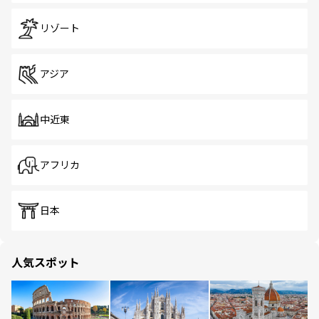
リゾート
アジア
中近東
アフリカ
日本
人気スポット