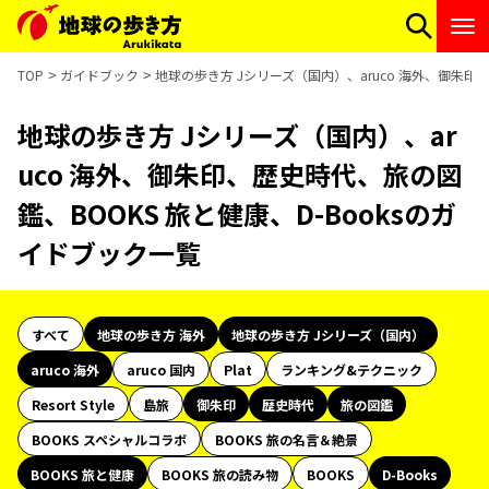
TOP
ガイドブック
地球の歩き方 Jシリーズ（国内）、aruco 海外、御朱印
地球の歩き方 Jシリーズ（国内）、ar
uco 海外、御朱印、歴史時代、旅の図
鑑、BOOKS 旅と健康、D-Booksのガ
イドブック一覧
すべて
地球の歩き方 海外
地球の歩き方 Jシリーズ（国内）
aruco 海外
aruco 国内
Plat
ランキング&テクニック
Resort Style
島旅
御朱印
歴史時代
旅の図鑑
BOOKS スペシャルコラボ
BOOKS 旅の名言＆絶景
BOOKS 旅と健康
BOOKS 旅の読み物
BOOKS
D-Books