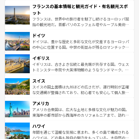
できる。朝目覚めてから夜眠るまで、すべての瞬間を楽し
と文化が詰まったヨーロッパ屈指の旅行先だ。多様な地域
フランスの基本情報と観光ガイド・有名観光スポ
ませてくれるイタリアで、忘れられない旅をしてみよう！
文化が根付くこの国では、情熱的なフラメンコ、熱気あふ
なお、新着のイタリア情報は
コンテンツ一覧
を参照してほ
れる闘牛、そして美味しいタパスが生活の一部となってい
ット
しい。
る。首都マドリードの洗練された雰囲気や、バルセロナの
フランスは、世界中の旅行者を魅了し続けるヨーロッパ屈
アートに溢れた街角から、地方では古代ローマ遺跡や中世
指の観光地だ。首都パリのエッフェル塔やルーブル美術館
の城塞都市、穏やかなビーチリゾートまで多彩な表情を見
といった象徴的なスポットから、田舎町の古風な美しさま
せる。地方によって風土や気候が異なるスペインはその個
ドイツ
で、幅広い魅力が詰まっている。華麗な宮殿、歴史的な大
性で訪れる人を魅了する。 なお、新着のスペイン情報は
コ
聖堂、美しいビーチ、そして豊かな自然が、訪れる者を心
ドイツは、豊かな歴史と多彩な文化が交差するヨーロッパ
ンテンツ一覧
を参照してほしい。
から魅了する。また、フランスは美食の国としても知ら
の中心に位置する国。中世の街並みが残るロマンチック街
れ、フランス料理はユネスコ無形文化遺産にも登録されて
道から、未来を先取りするようなモダンな都市まで多様な
イギリス
いる。シャンパンの発祥地であるランス、プロヴァンスの
顔を持つこの国は、どこを歩いても飽きることがない。ベ
香り高いラベンダー畑など、多彩な楽しみ方が可能だ。さ
ルリンの文化的活気、バイエルン州のアルプスの絶景、そ
イギリスは、古きよき伝統と最先端が共存する国。ウェス
らに、パリ以外の地域にも魅力が溢れており、どの街角に
してライン川沿いのワイン畑といった風景は必見。ビール
トミンスター寺院や大英博物館のようなランドマーク、歴
も豊かな歴史と文化が息づいている。パリ以外の個性あふ
とソーセージを味わいながら地元の人と過ごす楽しい時間
史ある大学都市、美しい丘陵地帯や牧歌的な風景など、エ
れる地方に足を運ぶとそれぞれで全く異なる文化を体験で
スイス
は、お酒好きな人にはぜひ体験してほしい。 なお、新着の
リアごとに異なる魅力がある。また、優雅なアフタヌーン
きるだろう。 なお、新着のフランス情報は
コンテンツ一覧
ドイツ情報は
コンテンツ一覧
を参照してほしい。
ティー、ビール好きにはたまらない英国パブ、サッカー観
スイスの国土面積は九州ほどの広さだが、運行時刻が正確
を参照してほしい。
戦など、本場だからこそできる体験も豊富。イギリスを旅
な交通網が整備されており、初心者でも安心して個人旅行
して楽しみつくそう。 なお、新着のイギリス情報は
コンテ
を楽しめる。日本同様に時刻表どおりの旅が可能だ。中世
アメリカ
ンツ一覧
を参照してほしい。
の建物がそのまま残る町や、スイスならではのユニークな
博物館もあり、アルプス観光だけでなく町歩きも満喫する
アメリカ合衆国は、広大な土地と多様な文化が魅力の国。
ことができる。国民の所得が高いため物価も高いが、旅行
東海岸の都市部から西海岸のカリフォルニアまで、訪れる
者向けの交通パス提供のサービスもあり、うまく活用すれ
場所ごとに異なる風景と体験が待っている。ニューヨーク
ハワイ
ば市内交通費無料で観光を楽しむこともできる。 なお、新
のような巨大都市は、観光、ショッピング、エンターテイ
着のスイス情報は
コンテンツ一覧
を参照してほしい。
ンメントが詰まった刺激的なスポットだ。一方、アメリカ
年間を通じて温暖な気候に恵まれ、多くの島で構成される
西部には大自然が広がり、グランドキャニオンやイエロー
ハワイは、どの島も独自の魅力をもっている。大自然の神