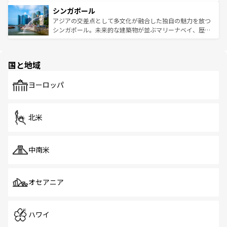
るはずだ。 なお、新着のベトナム情報は
コンテンツ一覧
を
は世界的に有名で、屋台から高級レストランまで味覚を刺
的なアートスポット、そして歴史と現代が融合した町並
参照してほしい。
シンガポール
激する。気候は一年中温暖で、どの季節にも異なる楽しみ
み、どこを訪れても感動するはず。観光スポットが密集し
が待っている。親しみやすいタイの人々、仏教を中心とし
ており、効率よく見どころを回れるのも魅力。息をのむよ
アジアの交差点として多文化が融合した独自の魅力を放つ
た文化、そして多様な観光資源が、訪れる旅人を魅了し続
うな絶景から文化的な体験まで、香港を存分に楽しみ尽く
シンガポール。未来的な建築物が並ぶマリーナベイ、歴史
ける。 なお、新着のタイ情報は
コンテンツ一覧
を参照して
そう。 なお、新着の香港情報は
コンテンツ一覧
を参照して
と伝統を感じられるエスニックタウン、多数の緑豊かな公
ほしい。
ほしい。
園や自然保護区など、自然が調和した近代的な景観と文化
の多様性あふれるカラフルな町は、どこを歩いても新しい
国と地域
発見がある。さらに、治安のよさや充実した公共交通機関
も、旅行者にとっては魅力的なポイント。グルメも豊富
で、ホーカーズは地元の風情を楽しめる外せないスポット
ヨーロッパ
だ。訪れる人を飽きさせないシンガポールで、多様な魅力
を体感しよう。 なお、新着のシンガポール情報は
コンテン
ツ一覧
を参照してほしい。
北米
中南米
オセアニア
ハワイ