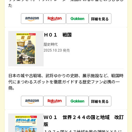
た
詳細を見る
Ｈ０１ 戦国
歴史時代
2025.10.23 発売
日本の城や古戦場、武将ゆかりの史跡、展示施設など、戦国時
代にまつわるスポットを徹底ガイドする歴史ファン必携の一
冊。
詳細を見る
Ｗ０１ 世界２４４の国と地域 改訂
版
１９７ヵ国と４７地域を旅の雑学とともに