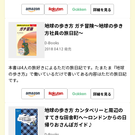
詳細を見る
地球の歩き方 ガチ冒険～地球の歩き
方社員の旅日記～
D-Books
2018.04.12 発売
本書は4人の旅好きによるただの旅日記です。たまたま『地球
の歩き方』で働いているだけで書いてある内容はただの旅日記
です。
詳細を見る
地球の歩き方 カンタベリーと周辺の
すてきな田舎町へ～ロンドンからの日
帰りおさんぽガイド♪
D-Books