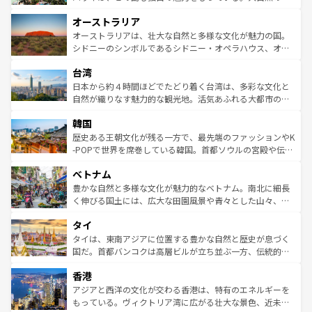
ストーン国立公園といった絶景が堪能できる。さらに、南
秘を感じたいなら、火山が生み出した壮大な景観を誇るハ
オーストラリア
部のニューオーリンズでは、音楽と美食が融合した独特の
ワイ島は見逃せない。また、定番の観光地といえばオアフ
文化が魅力。旅行者はアメリカの各地域で異なる魅力を楽
島だが、静かな自然を求めるならマウイ島やカウアイ島が
オーストラリアは、壮大な自然と多様な文化が魅力の国。
しみながら、その多様性と豊かな歴史を感じることができ
おすすめ。エメラルドグリーンに輝く海をはじめ、豊かな
シドニーのシンボルであるシドニー・オペラハウス、オー
るだろう。車でのロードトリップや列車の旅も、アメリカ
文化や歴史が息づいている。「アロハスピリット」と呼ば
ストラリア東海岸北部に広がる大サンゴ礁地帯グレートバ
ならではの贅沢な旅のスタイルだ。 なお、新着のアメリカ
台湾
れるおもてなしの心で訪れる人々を迎えてくれるハワイの
リアリーフや大陸中央部にそびえるウルル（エアーズロッ
情報は
コンテンツ一覧
を参照してほしい。
人々、おいしいローカルフードやハワイアンミュージッ
ク）、タスマニアの美しい原生林やケアンズの熱帯雨林な
日本から約４時間ほどでたどり着く台湾は、多彩な文化と
ク、伝統的なフラダンスなど、すべてがハワイの魅力を彩
ど、見どころがたくさん。また、カフェやワイン、オージ
自然が織りなす魅力的な観光地。活気あふれる大都市の台
っている。訪れるたびに新しい発見と感動が待っているハ
ービーフなどの食文化も豊かで、美味しいものであふれて
北やノスタルジックな町並みが人気な九份（ジォウフェ
ワイを、存分に味わってほしい。 なお、新着のハワイ情報
韓国
いる。アクティビティも充実しており、サーフィンやダイ
ン）、静ひつな山岳地帯である台湾東部など、都市の喧騒
は
コンテンツ一覧
を参照してほしい。
ビング、ハイキングなど、アウトドア好きにはたまらな
と山間の静けさが共存しており、訪れる人に新しい発見と
歴史ある王朝文化が残る一方で、最先端のファッションやK
い。オーストラリアの多彩な魅力を存分に味わいつくそ
驚きをもたらしてくれる。また、奥深い台湾の食文化も魅
-POPで世界を席巻している韓国。首都ソウルの宮殿や伝統
う。 なお、新着のオーストラリア情報は
コンテンツ一覧
を
力で、夜市などの屋台グルメから高級料理、ヘルシーで美
家屋が並ぶエリアでは韓国の歴史と文化に浸ることがで
参照してほしい。
ベトナム
容にもいいと評判のスイーツなど、バラエティ豊かな料理
き、地方に足を延ばせば四季折々の自然美を楽しむことが
が味わえる。 なお、新着の台湾情報は
コンテンツ一覧
を参
できる。そして、キムチや焼肉、絶品のストリートフード
豊かな自然と多様な文化が魅力的なベトナム。南北に細長
照してほしい。
まで、さまざまな韓国料理が待っている。夜には、韓国な
く伸びる国土には、広大な田園風景や青々とした山々、世
らではのナイトライフも堪能できる。あたたかいホスピタ
界遺産に登録された壮大な自然景観が点在し、都市部では
タイ
リティに包まれながら、韓国の多彩な魅力を心ゆくまで味
急速な発展と共に伝統が息づく。ハノイの古い町並みやホ
わってみてほしい。 なお、新着の韓国情報は
コンテンツ一
ーチミン市のフランス統治時代の建物も、独特の雰囲気を
タイは、東南アジアに位置する豊かな自然と歴史が息づく
覧
を参照してほしい。
醸し出している。また、バラエティの豊かさとおいしさで
国だ。首都バンコクは高層ビルが立ち並ぶ一方、伝統的な
世界中の食通を魅了してやまないベトナム料理も魅力のひ
寺院や市場がいたるところに点在し、古きよき文化と現代
香港
とつ。フォーやバインミー、ベトナムコーヒーなどは、ぜ
の活気が交差している。北部ではチェンマイなどの山岳地
ひ現地で味わいたい。どの地域を訪れてもあたたかい人々
帯で自然と触れ合い、南部ではプーケットやクラビの美し
アジアと西洋の文化が交わる香港は、特有のエネルギーを
が旅行者を迎えてくれるので、きっと忘れられない旅にな
いビーチでリゾート気分を楽しむことができる。タイ料理
もっている。ヴィクトリア湾に広がる壮大な景色、近未来