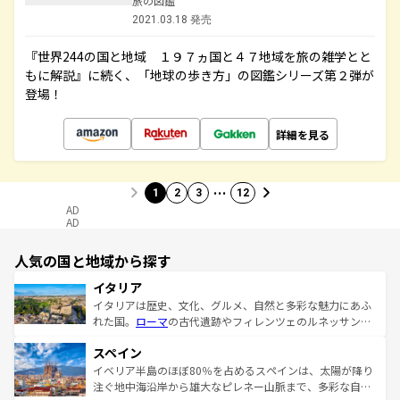
旅の図鑑
2021.03.18 発売
『世界244の国と地域 １９７ヵ国と４７地域を旅の雑学とと
もに解説』に続く、「地球の歩き方」の図鑑シリーズ第２弾が
登場！
詳細を見る
…
1
2
3
12
AD
AD
人気の国と地域から探す
イタリア
イタリアは歴史、文化、グルメ、自然と多彩な魅力にあふ
れた国。
ローマ
の古代遺跡やフィレンツェのルネッサンス
美術、ヴェネツィアの運河など、歴史あるスポットはもち
スペイン
ろん、トスカーナの美しい田園風景やアマルフィ海岸の絶
景など、自然景観も見逃せない。観光の合間には、本場の
イベリア半島のほぼ80％を占めるスペインは、太陽が降り
ピザやパスタなど、絶品のイタリア料理を堪能することも
注ぐ地中海沿岸から雄大なピレネー山脈まで、多彩な自然