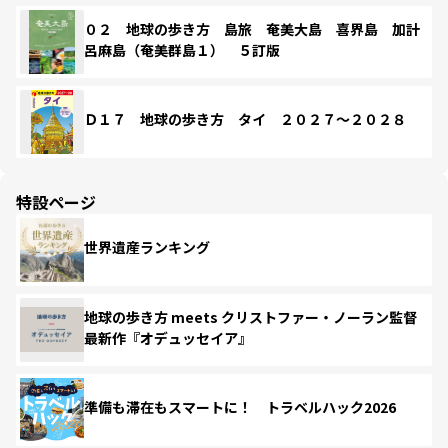
０２ 地球の歩き方 島旅 奄美大島 喜界島 加計
呂麻島（奄美群島１） ５訂版
Ｄ１７ 地球の歩き方 タイ ２０２７～２０２８
特設ページ
世界遺産ランキング
地球の歩き方 meets クリストファー・ノーラン監督
最新作『オデュッセイア』
準備も滞在もスマートに！ トラベルハック2026