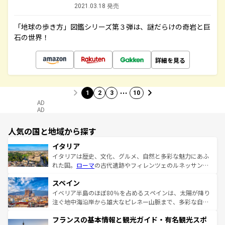
2021.03.18 発売
「地球の歩き方」図鑑シリーズ第３弾は、謎だらけの奇岩と巨
石の世界！
詳細を見る
…
1
2
3
10
AD
AD
人気の国と地域から探す
イタリア
イタリアは歴史、文化、グルメ、自然と多彩な魅力にあふ
れた国。
ローマ
の古代遺跡やフィレンツェのルネッサンス
美術、ヴェネツィアの運河など、歴史あるスポットはもち
スペイン
ろん、トスカーナの美しい田園風景やアマルフィ海岸の絶
景など、自然景観も見逃せない。観光の合間には、本場の
イベリア半島のほぼ80％を占めるスペインは、太陽が降り
ピザやパスタなど、絶品のイタリア料理を堪能することも
注ぐ地中海沿岸から雄大なピレネー山脈まで、多彩な自然
できる。朝目覚めてから夜眠るまで、すべての瞬間を楽し
と文化が詰まったヨーロッパ屈指の旅行先だ。多様な地域
フランスの基本情報と観光ガイド・有名観光スポ
ませてくれるイタリアで、忘れられない旅をしてみよう！
文化が根付くこの国では、情熱的なフラメンコ、熱気あふ