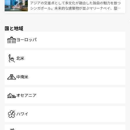
が待っている。親しみやすいタイの人々、仏教を中心とし
ており、効率よく見どころを回れるのも魅力。息をのむよ
アジアの交差点として多文化が融合した独自の魅力を放つ
た文化、そして多様な観光資源が、訪れる旅人を魅了し続
うな絶景から文化的な体験まで、香港を存分に楽しみ尽く
シンガポール。未来的な建築物が並ぶマリーナベイ、歴史
ける。 なお、新着のタイ情報は
コンテンツ一覧
を参照して
そう。 なお、新着の香港情報は
コンテンツ一覧
を参照して
と伝統を感じられるエスニックタウン、多数の緑豊かな公
ほしい。
ほしい。
園や自然保護区など、自然が調和した近代的な景観と文化
の多様性あふれるカラフルな町は、どこを歩いても新しい
国と地域
発見がある。さらに、治安のよさや充実した公共交通機関
も、旅行者にとっては魅力的なポイント。グルメも豊富
で、ホーカーズは地元の風情を楽しめる外せないスポット
ヨーロッパ
だ。訪れる人を飽きさせないシンガポールで、多様な魅力
を体感しよう。 なお、新着のシンガポール情報は
コンテン
ツ一覧
を参照してほしい。
北米
中南米
オセアニア
ハワイ