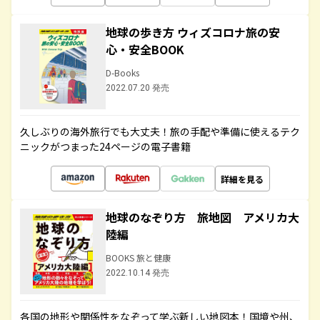
地球の歩き方 ウィズコロナ旅の安
心・安全BOOK
D-Books
2022.07.20 発売
久しぶりの海外旅行でも大丈夫！旅の手配や準備に使えるテク
ニックがつまった24ページの電子書籍
詳細を見る
地球のなぞり方 旅地図 アメリカ大
陸編
BOOKS 旅と健康
2022.10.14 発売
各国の地形や関係性をなぞって学ぶ新しい地図本！国境や州、