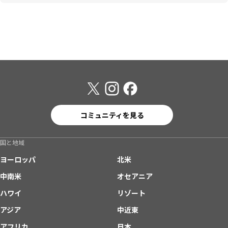
コミュニティを見る
国と地域
ヨーロッパ
北米
中南米
オセアニア
ハワイ
リゾート
アジア
中近東
アフリカ
日本