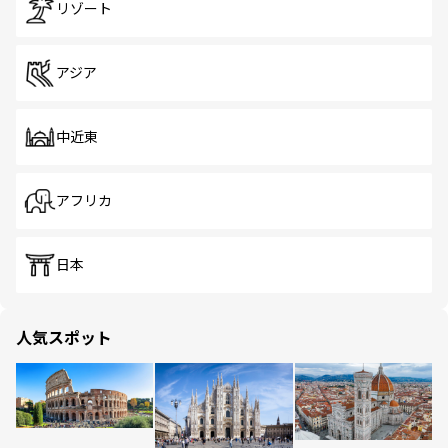
リゾート
アジア
中近東
アフリカ
日本
人気スポット