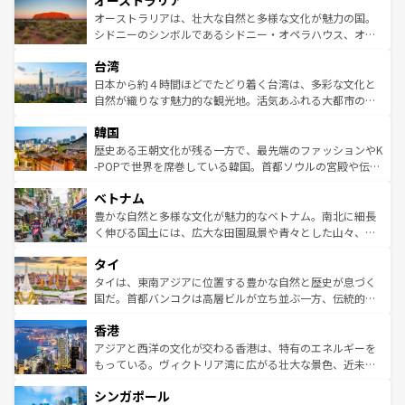
オーストラリア
ワイ島は見逃せない。また、定番の観光地といえばオアフ
文化が魅力。旅行者はアメリカの各地域で異なる魅力を楽
島だが、静かな自然を求めるならマウイ島やカウアイ島が
オーストラリアは、壮大な自然と多様な文化が魅力の国。
しみながら、その多様性と豊かな歴史を感じることができ
おすすめ。エメラルドグリーンに輝く海をはじめ、豊かな
シドニーのシンボルであるシドニー・オペラハウス、オー
るだろう。車でのロードトリップや列車の旅も、アメリカ
文化や歴史が息づいている。「アロハスピリット」と呼ば
ストラリア東海岸北部に広がる大サンゴ礁地帯グレートバ
ならではの贅沢な旅のスタイルだ。 なお、新着のアメリカ
台湾
れるおもてなしの心で訪れる人々を迎えてくれるハワイの
リアリーフや大陸中央部にそびえるウルル（エアーズロッ
情報は
コンテンツ一覧
を参照してほしい。
人々、おいしいローカルフードやハワイアンミュージッ
ク）、タスマニアの美しい原生林やケアンズの熱帯雨林な
日本から約４時間ほどでたどり着く台湾は、多彩な文化と
ク、伝統的なフラダンスなど、すべてがハワイの魅力を彩
ど、見どころがたくさん。また、カフェやワイン、オージ
自然が織りなす魅力的な観光地。活気あふれる大都市の台
っている。訪れるたびに新しい発見と感動が待っているハ
ービーフなどの食文化も豊かで、美味しいものであふれて
北やノスタルジックな町並みが人気な九份（ジォウフェ
ワイを、存分に味わってほしい。 なお、新着のハワイ情報
韓国
いる。アクティビティも充実しており、サーフィンやダイ
ン）、静ひつな山岳地帯である台湾東部など、都市の喧騒
は
コンテンツ一覧
を参照してほしい。
ビング、ハイキングなど、アウトドア好きにはたまらな
と山間の静けさが共存しており、訪れる人に新しい発見と
歴史ある王朝文化が残る一方で、最先端のファッションやK
い。オーストラリアの多彩な魅力を存分に味わいつくそ
驚きをもたらしてくれる。また、奥深い台湾の食文化も魅
-POPで世界を席巻している韓国。首都ソウルの宮殿や伝統
う。 なお、新着のオーストラリア情報は
コンテンツ一覧
を
力で、夜市などの屋台グルメから高級料理、ヘルシーで美
家屋が並ぶエリアでは韓国の歴史と文化に浸ることがで
参照してほしい。
ベトナム
容にもいいと評判のスイーツなど、バラエティ豊かな料理
き、地方に足を延ばせば四季折々の自然美を楽しむことが
が味わえる。 なお、新着の台湾情報は
コンテンツ一覧
を参
できる。そして、キムチや焼肉、絶品のストリートフード
豊かな自然と多様な文化が魅力的なベトナム。南北に細長
照してほしい。
まで、さまざまな韓国料理が待っている。夜には、韓国な
く伸びる国土には、広大な田園風景や青々とした山々、世
らではのナイトライフも堪能できる。あたたかいホスピタ
界遺産に登録された壮大な自然景観が点在し、都市部では
タイ
リティに包まれながら、韓国の多彩な魅力を心ゆくまで味
急速な発展と共に伝統が息づく。ハノイの古い町並みやホ
わってみてほしい。 なお、新着の韓国情報は
コンテンツ一
ーチミン市のフランス統治時代の建物も、独特の雰囲気を
タイは、東南アジアに位置する豊かな自然と歴史が息づく
覧
を参照してほしい。
醸し出している。また、バラエティの豊かさとおいしさで
国だ。首都バンコクは高層ビルが立ち並ぶ一方、伝統的な
世界中の食通を魅了してやまないベトナム料理も魅力のひ
寺院や市場がいたるところに点在し、古きよき文化と現代
香港
とつ。フォーやバインミー、ベトナムコーヒーなどは、ぜ
の活気が交差している。北部ではチェンマイなどの山岳地
ひ現地で味わいたい。どの地域を訪れてもあたたかい人々
帯で自然と触れ合い、南部ではプーケットやクラビの美し
アジアと西洋の文化が交わる香港は、特有のエネルギーを
が旅行者を迎えてくれるので、きっと忘れられない旅にな
いビーチでリゾート気分を楽しむことができる。タイ料理
もっている。ヴィクトリア湾に広がる壮大な景色、近未来
るはずだ。 なお、新着のベトナム情報は
コンテンツ一覧
を
は世界的に有名で、屋台から高級レストランまで味覚を刺
的なアートスポット、そして歴史と現代が融合した町並
参照してほしい。
シンガポール
激する。気候は一年中温暖で、どの季節にも異なる楽しみ
み、どこを訪れても感動するはず。観光スポットが密集し