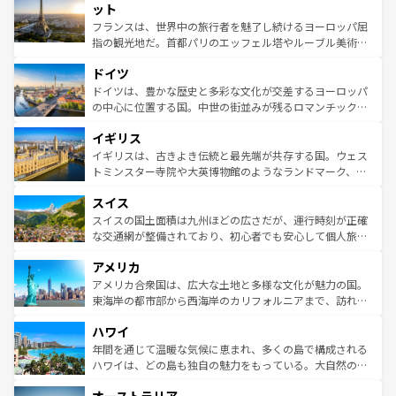
なお、新着のイタリア情報は
コンテンツ一覧
を参照してほ
れる闘牛、そして美味しいタパスが生活の一部となってい
ット
しい。
る。首都マドリードの洗練された雰囲気や、バルセロナの
フランスは、世界中の旅行者を魅了し続けるヨーロッパ屈
アートに溢れた街角から、地方では古代ローマ遺跡や中世
指の観光地だ。首都パリのエッフェル塔やルーブル美術館
の城塞都市、穏やかなビーチリゾートまで多彩な表情を見
といった象徴的なスポットから、田舎町の古風な美しさま
せる。地方によって風土や気候が異なるスペインはその個
ドイツ
で、幅広い魅力が詰まっている。華麗な宮殿、歴史的な大
性で訪れる人を魅了する。 なお、新着のスペイン情報は
コ
聖堂、美しいビーチ、そして豊かな自然が、訪れる者を心
ドイツは、豊かな歴史と多彩な文化が交差するヨーロッパ
ンテンツ一覧
を参照してほしい。
から魅了する。また、フランスは美食の国としても知ら
の中心に位置する国。中世の街並みが残るロマンチック街
れ、フランス料理はユネスコ無形文化遺産にも登録されて
道から、未来を先取りするようなモダンな都市まで多様な
イギリス
いる。シャンパンの発祥地であるランス、プロヴァンスの
顔を持つこの国は、どこを歩いても飽きることがない。ベ
香り高いラベンダー畑など、多彩な楽しみ方が可能だ。さ
ルリンの文化的活気、バイエルン州のアルプスの絶景、そ
イギリスは、古きよき伝統と最先端が共存する国。ウェス
らに、パリ以外の地域にも魅力が溢れており、どの街角に
してライン川沿いのワイン畑といった風景は必見。ビール
トミンスター寺院や大英博物館のようなランドマーク、歴
も豊かな歴史と文化が息づいている。パリ以外の個性あふ
とソーセージを味わいながら地元の人と過ごす楽しい時間
史ある大学都市、美しい丘陵地帯や牧歌的な風景など、エ
れる地方に足を運ぶとそれぞれで全く異なる文化を体験で
スイス
は、お酒好きな人にはぜひ体験してほしい。 なお、新着の
リアごとに異なる魅力がある。また、優雅なアフタヌーン
きるだろう。 なお、新着のフランス情報は
コンテンツ一覧
ドイツ情報は
コンテンツ一覧
を参照してほしい。
ティー、ビール好きにはたまらない英国パブ、サッカー観
スイスの国土面積は九州ほどの広さだが、運行時刻が正確
を参照してほしい。
戦など、本場だからこそできる体験も豊富。イギリスを旅
な交通網が整備されており、初心者でも安心して個人旅行
して楽しみつくそう。 なお、新着のイギリス情報は
コンテ
を楽しめる。日本同様に時刻表どおりの旅が可能だ。中世
アメリカ
ンツ一覧
を参照してほしい。
の建物がそのまま残る町や、スイスならではのユニークな
博物館もあり、アルプス観光だけでなく町歩きも満喫する
アメリカ合衆国は、広大な土地と多様な文化が魅力の国。
ことができる。国民の所得が高いため物価も高いが、旅行
東海岸の都市部から西海岸のカリフォルニアまで、訪れる
者向けの交通パス提供のサービスもあり、うまく活用すれ
場所ごとに異なる風景と体験が待っている。ニューヨーク
ハワイ
ば市内交通費無料で観光を楽しむこともできる。 なお、新
のような巨大都市は、観光、ショッピング、エンターテイ
着のスイス情報は
コンテンツ一覧
を参照してほしい。
ンメントが詰まった刺激的なスポットだ。一方、アメリカ
年間を通じて温暖な気候に恵まれ、多くの島で構成される
西部には大自然が広がり、グランドキャニオンやイエロー
ハワイは、どの島も独自の魅力をもっている。大自然の神
ストーン国立公園といった絶景が堪能できる。さらに、南
秘を感じたいなら、火山が生み出した壮大な景観を誇るハ
部のニューオーリンズでは、音楽と美食が融合した独特の