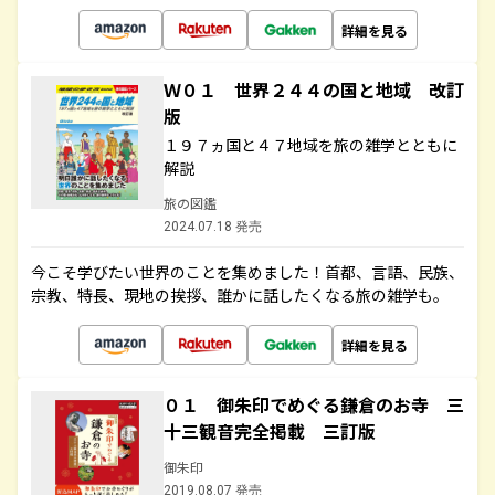
詳細を見る
Ｗ０１ 世界２４４の国と地域 改訂
版
１９７ヵ国と４７地域を旅の雑学とともに
解説
旅の図鑑
2024.07.18 発売
今こそ学びたい世界のことを集めました！首都、言語、民族、
宗教、特長、現地の挨拶、誰かに話したくなる旅の雑学も。
詳細を見る
０１ 御朱印でめぐる鎌倉のお寺 三
十三観音完全掲載 三訂版
御朱印
2019.08.07 発売