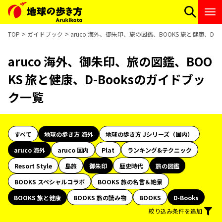
TOP
ガイドブック
aruco 海外、御朱印、旅の図鑑、BOOKS 旅と健康、D-
aruco 海外、御朱印、旅の図鑑、BOO
KS 旅と健康、D-Booksのガイドブッ
ク一覧
すべて
地球の歩き方 海外
地球の歩き方 Jシリーズ（国内）
aruco 海外
aruco 国内
Plat
ランキング&テクニック
Resort Style
島旅
御朱印
歴史時代
旅の図鑑
BOOKS スペシャルコラボ
BOOKS 旅の名言＆絶景
BOOKS 旅と健康
BOOKS 旅の読み物
BOOKS
D-Books
絞り込み条件を追加