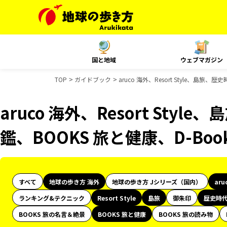
国と地域
ウェブマガジン
TOP
ガイドブック
aruco 海外、Resort Style、島
aruco 海外、Resort Sty
鑑、BOOKS 旅と健康、D-Bo
すべて
地球の歩き方 海外
地球の歩き方 Jシリーズ（国内）
aru
ランキング&テクニック
Resort Style
島旅
御朱印
歴史時
BOOKS 旅の名言＆絶景
BOOKS 旅と健康
BOOKS 旅の読み物