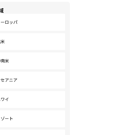
域
ヨーロッパ
北米
中南米
オセアニア
ハワイ
リゾート