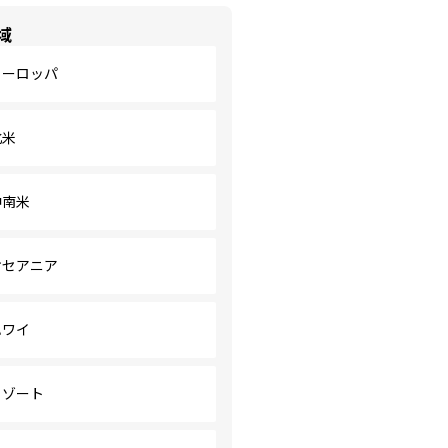
域
ヨーロッパ
北米
中南米
オセアニア
ハワイ
リゾート