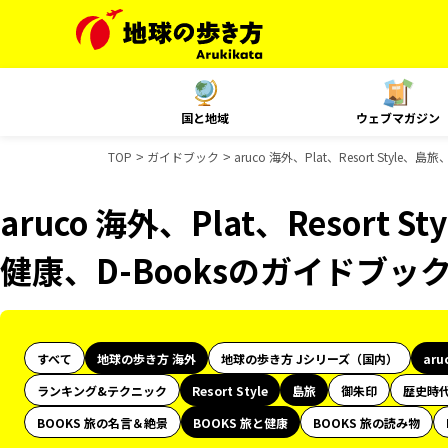
国と地域
ウェブマガジン
TOP
ガイドブック
aruco 海外、Plat、Resort Styl
aruco 海外、Plat、Resort 
健康、D-Booksのガイドブッ
すべて
地球の歩き方 海外
地球の歩き方 Jシリーズ（国内）
aru
ランキング&テクニック
Resort Style
島旅
御朱印
歴史時
BOOKS 旅の名言＆絶景
BOOKS 旅と健康
BOOKS 旅の読み物