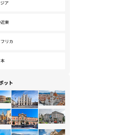
アジア
中近東
アフリカ
日本
ポット