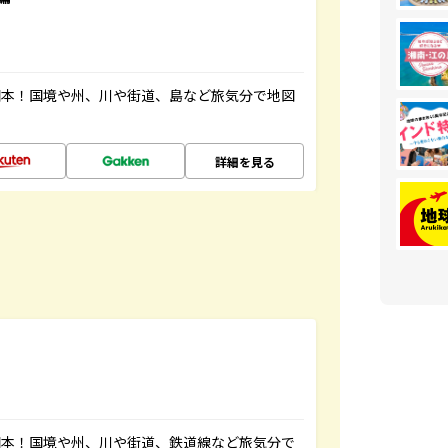
図本！国境や州、川や街道、島など旅気分で地図
詳細を見る
図本！国境や州、川や街道、鉄道線など旅気分で