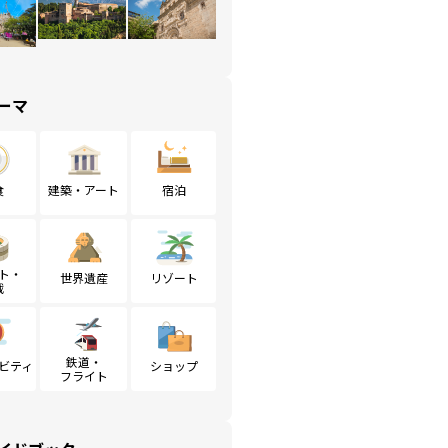
ーマ
食
建築・アート
宿泊
ト・
世界遺産
リゾート
戦
鉄道・
ビティ
ショップ
フライト