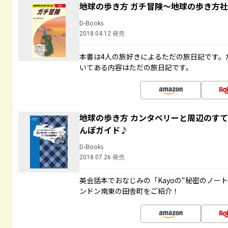
地球の歩き方 ガチ冒険～地球の歩き方
D-Books
2018.04.12 発売
本書は4人の旅好きによるただの旅日記です。
いてある内容はただの旅日記です。
地球の歩き方 カンタベリーと周辺のす
んぽガイド♪
D-Books
2018.07.26 発売
英会話本でおなじみの「Kayoの“秘密のノー
ンドン南東の田舎町をご紹介！