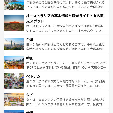
ンメントが詰まった刺激的なスポットだ。一方、アメリカ
年間を通じて温暖な気候に恵まれ、多くの島で構成される
西部には大自然が広がり、グランドキャニオンやイエロー
ハワイは、どの島も独自の魅力をもっている。大自然の神
ストーン国立公園といった絶景が堪能できる。さらに、南
秘を感じたいなら、火山が生み出した壮大な景観を誇るハ
オーストラリアの基本情報と観光ガイド・有名観
部のニューオーリンズでは、音楽と美食が融合した独特の
ワイ島は見逃せない。また、定番の観光地といえばオアフ
文化が魅力。旅行者はアメリカの各地域で異なる魅力を楽
島だが、静かな自然を求めるならマウイ島やカウアイ島が
光スポット
しみながら、その多様性と豊かな歴史を感じることができ
おすすめ。エメラルドグリーンに輝く海をはじめ、豊かな
オーストラリアは、壮大な自然と多様な文化が魅力の国。
るだろう。車でのロードトリップや列車の旅も、アメリカ
文化や歴史が息づいている。「アロハスピリット」と呼ば
シドニーのシンボルであるシドニー・オペラハウス、オー
ならではの贅沢な旅のスタイルだ。 なお、新着のアメリカ
れるおもてなしの心で訪れる人々を迎えてくれるハワイの
ストラリア東海岸北部に広がる大サンゴ礁地帯グレートバ
情報は
コンテンツ一覧
を参照してほしい。
人々、おいしいローカルフードやハワイアンミュージッ
台湾
リアリーフや大陸中央部にそびえるウルル（エアーズロッ
ク、伝統的なフラダンスなど、すべてがハワイの魅力を彩
ク）、タスマニアの美しい原生林やケアンズの熱帯雨林な
日本から約４時間ほどでたどり着く台湾は、多彩な文化と
っている。訪れるたびに新しい発見と感動が待っているハ
ど、見どころがたくさん。また、カフェやワイン、オージ
自然が織りなす魅力的な観光地。活気あふれる大都市の台
ワイを、存分に味わってほしい。 なお、新着のハワイ情報
ービーフなどの食文化も豊かで、美味しいものであふれて
北やノスタルジックな町並みが人気な九份（ジォウフェ
は
コンテンツ一覧
を参照してほしい。
韓国
いる。アクティビティも充実しており、サーフィンやダイ
ン）、静ひつな山岳地帯である台湾東部など、都市の喧騒
ビング、ハイキングなど、アウトドア好きにはたまらな
と山間の静けさが共存しており、訪れる人に新しい発見と
歴史ある王朝文化が残る一方で、最先端のファッションやK
い。オーストラリアの多彩な魅力を存分に味わいつくそ
驚きをもたらしてくれる。また、奥深い台湾の食文化も魅
-POPで世界を席巻している韓国。首都ソウルの宮殿や伝統
う。 なお、新着のオーストラリア情報は
コンテンツ一覧
を
力で、夜市などの屋台グルメから高級料理、ヘルシーで美
家屋が並ぶエリアでは韓国の歴史と文化に浸ることがで
参照してほしい。
ベトナム
容にもいいと評判のスイーツなど、バラエティ豊かな料理
き、地方に足を延ばせば四季折々の自然美を楽しむことが
が味わえる。 なお、新着の台湾情報は
コンテンツ一覧
を参
できる。そして、キムチや焼肉、絶品のストリートフード
豊かな自然と多様な文化が魅力的なベトナム。南北に細長
照してほしい。
まで、さまざまな韓国料理が待っている。夜には、韓国な
く伸びる国土には、広大な田園風景や青々とした山々、世
らではのナイトライフも堪能できる。あたたかいホスピタ
界遺産に登録された壮大な自然景観が点在し、都市部では
タイ
リティに包まれながら、韓国の多彩な魅力を心ゆくまで味
急速な発展と共に伝統が息づく。ハノイの古い町並みやホ
わってみてほしい。 なお、新着の韓国情報は
コンテンツ一
ーチミン市のフランス統治時代の建物も、独特の雰囲気を
タイは、東南アジアに位置する豊かな自然と歴史が息づく
覧
を参照してほしい。
醸し出している。また、バラエティの豊かさとおいしさで
国だ。首都バンコクは高層ビルが立ち並ぶ一方、伝統的な
世界中の食通を魅了してやまないベトナム料理も魅力のひ
寺院や市場がいたるところに点在し、古きよき文化と現代
とつ。フォーやバインミー、ベトナムコーヒーなどは、ぜ