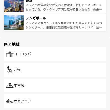
香港
の活気が交差している。北部ではチェンマイなどの山岳地
ひ現地で味わいたい。どの地域を訪れてもあたたかい人々
帯で自然と触れ合い、南部ではプーケットやクラビの美し
アジアと西洋の文化が交わる香港は、特有のエネルギーを
が旅行者を迎えてくれるので、きっと忘れられない旅にな
いビーチでリゾート気分を楽しむことができる。タイ料理
もっている。ヴィクトリア湾に広がる壮大な景色、近未来
るはずだ。 なお、新着のベトナム情報は
コンテンツ一覧
を
は世界的に有名で、屋台から高級レストランまで味覚を刺
的なアートスポット、そして歴史と現代が融合した町並
参照してほしい。
シンガポール
激する。気候は一年中温暖で、どの季節にも異なる楽しみ
み、どこを訪れても感動するはず。観光スポットが密集し
が待っている。親しみやすいタイの人々、仏教を中心とし
ており、効率よく見どころを回れるのも魅力。息をのむよ
アジアの交差点として多文化が融合した独自の魅力を放つ
た文化、そして多様な観光資源が、訪れる旅人を魅了し続
うな絶景から文化的な体験まで、香港を存分に楽しみ尽く
シンガポール。未来的な建築物が並ぶマリーナベイ、歴史
ける。 なお、新着のタイ情報は
コンテンツ一覧
を参照して
そう。 なお、新着の香港情報は
コンテンツ一覧
を参照して
と伝統を感じられるエスニックタウン、多数の緑豊かな公
ほしい。
ほしい。
園や自然保護区など、自然が調和した近代的な景観と文化
の多様性あふれるカラフルな町は、どこを歩いても新しい
国と地域
発見がある。さらに、治安のよさや充実した公共交通機関
も、旅行者にとっては魅力的なポイント。グルメも豊富
で、ホーカーズは地元の風情を楽しめる外せないスポット
ヨーロッパ
だ。訪れる人を飽きさせないシンガポールで、多様な魅力
を体感しよう。 なお、新着のシンガポール情報は
コンテン
ツ一覧
を参照してほしい。
北米
中南米
オセアニア