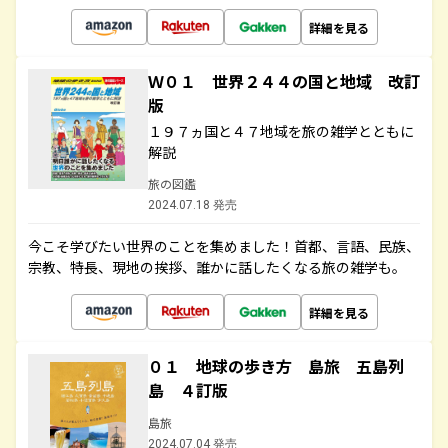
詳細を見る
Ｗ０１ 世界２４４の国と地域 改訂
版
１９７ヵ国と４７地域を旅の雑学とともに
解説
旅の図鑑
2024.07.18 発売
今こそ学びたい世界のことを集めました！首都、言語、民族、
宗教、特長、現地の挨拶、誰かに話したくなる旅の雑学も。
詳細を見る
０１ 地球の歩き方 島旅 五島列
島 ４訂版
島旅
2024.07.04 発売