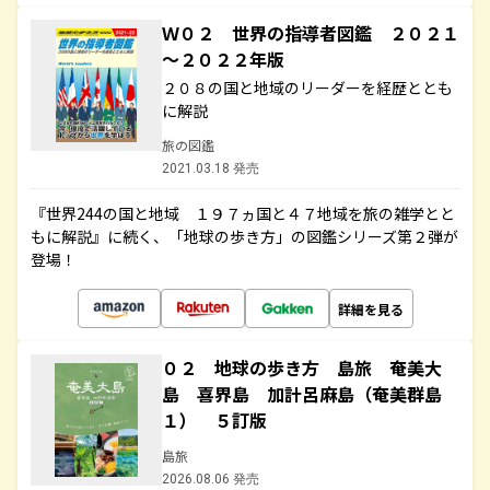
Ｗ０２ 世界の指導者図鑑 ２０２１
～２０２２年版
２０８の国と地域のリーダーを経歴ととも
に解説
旅の図鑑
2021.03.18 発売
『世界244の国と地域 １９７ヵ国と４７地域を旅の雑学とと
もに解説』に続く、「地球の歩き方」の図鑑シリーズ第２弾が
登場！
詳細を見る
０２ 地球の歩き方 島旅 奄美大
島 喜界島 加計呂麻島（奄美群島
１） ５訂版
島旅
2026.08.06 発売