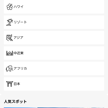
ハワイ
リゾート
アジア
中近東
アフリカ
日本
人気スポット