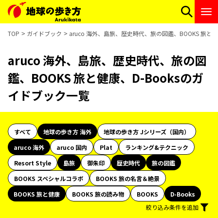
TOP
ガイドブック
aruco 海外、島旅、歴史時代、旅の図鑑、BOOKS 旅と
aruco 海外、島旅、歴史時代、旅の図
鑑、BOOKS 旅と健康、D-Booksのガ
イドブック一覧
すべて
地球の歩き方 海外
地球の歩き方 Jシリーズ（国内）
aruco 海外
aruco 国内
Plat
ランキング&テクニック
Resort Style
島旅
御朱印
歴史時代
旅の図鑑
BOOKS スペシャルコラボ
BOOKS 旅の名言＆絶景
BOOKS 旅と健康
BOOKS 旅の読み物
BOOKS
D-Books
絞り込み条件を追加