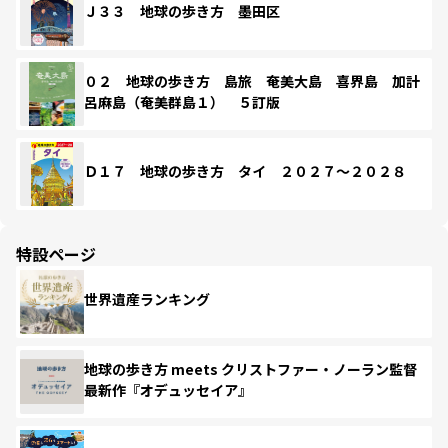
Ｊ３３ 地球の歩き方 墨田区
０２ 地球の歩き方 島旅 奄美大島 喜界島 加計
呂麻島（奄美群島１） ５訂版
Ｄ１７ 地球の歩き方 タイ ２０２７～２０２８
特設ページ
世界遺産ランキング
地球の歩き方 meets クリストファー・ノーラン監督
最新作『オデュッセイア』