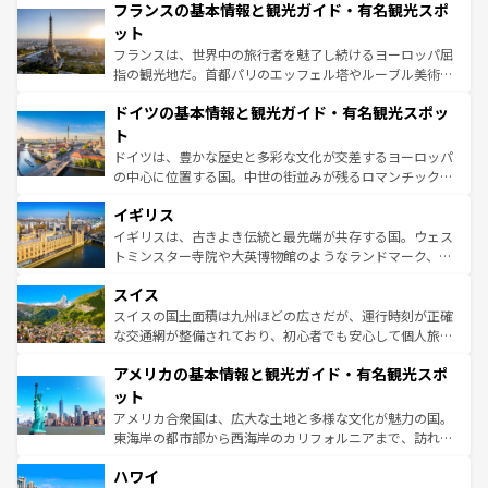
なお、新着のイタリア情報は
コンテンツ一覧
を参照してほ
フランスの基本情報と観光ガイド・有名観光スポ
文化が根付くこの国では、情熱的なフラメンコ、熱気あふ
しい。
れる闘牛、そして美味しいタパスが生活の一部となってい
ット
る。首都マドリードの洗練された雰囲気や、バルセロナの
フランスは、世界中の旅行者を魅了し続けるヨーロッパ屈
アートに溢れた街角から、地方では古代ローマ遺跡や中世
指の観光地だ。首都パリのエッフェル塔やルーブル美術館
の城塞都市、穏やかなビーチリゾートまで多彩な表情を見
といった象徴的なスポットから、田舎町の古風な美しさま
せる。地方によって風土や気候が異なるスペインはその個
ドイツの基本情報と観光ガイド・有名観光スポッ
で、幅広い魅力が詰まっている。華麗な宮殿、歴史的な大
性で訪れる人を魅了する。 なお、新着のスペイン情報は
コ
聖堂、美しいビーチ、そして豊かな自然が、訪れる者を心
ト
ンテンツ一覧
を参照してほしい。
から魅了する。また、フランスは美食の国としても知ら
ドイツは、豊かな歴史と多彩な文化が交差するヨーロッパ
れ、フランス料理はユネスコ無形文化遺産にも登録されて
の中心に位置する国。中世の街並みが残るロマンチック街
いる。シャンパンの発祥地であるランス、プロヴァンスの
道から、未来を先取りするようなモダンな都市まで多様な
香り高いラベンダー畑など、多彩な楽しみ方が可能だ。さ
イギリス
顔を持つこの国は、どこを歩いても飽きることがない。ベ
らに、パリ以外の地域にも魅力が溢れており、どの街角に
ルリンの文化的活気、バイエルン州のアルプスの絶景、そ
イギリスは、古きよき伝統と最先端が共存する国。ウェス
も豊かな歴史と文化が息づいている。パリ以外の個性あふ
してライン川沿いのワイン畑といった風景は必見。ビール
トミンスター寺院や大英博物館のようなランドマーク、歴
れる地方に足を運ぶとそれぞれで全く異なる文化を体験で
とソーセージを味わいながら地元の人と過ごす楽しい時間
史ある大学都市、美しい丘陵地帯や牧歌的な風景など、エ
きるだろう。 なお、新着のフランス情報は
コンテンツ一覧
スイス
は、お酒好きな人にはぜひ体験してほしい。 なお、新着の
リアごとに異なる魅力がある。また、優雅なアフタヌーン
を参照してほしい。
ドイツ情報は
コンテンツ一覧
を参照してほしい。
ティー、ビール好きにはたまらない英国パブ、サッカー観
スイスの国土面積は九州ほどの広さだが、運行時刻が正確
戦など、本場だからこそできる体験も豊富。イギリスを旅
な交通網が整備されており、初心者でも安心して個人旅行
して楽しみつくそう。 なお、新着のイギリス情報は
コンテ
を楽しめる。日本同様に時刻表どおりの旅が可能だ。中世
アメリカの基本情報と観光ガイド・有名観光スポ
ンツ一覧
を参照してほしい。
の建物がそのまま残る町や、スイスならではのユニークな
博物館もあり、アルプス観光だけでなく町歩きも満喫する
ット
ことができる。国民の所得が高いため物価も高いが、旅行
アメリカ合衆国は、広大な土地と多様な文化が魅力の国。
者向けの交通パス提供のサービスもあり、うまく活用すれ
東海岸の都市部から西海岸のカリフォルニアまで、訪れる
ば市内交通費無料で観光を楽しむこともできる。 なお、新
場所ごとに異なる風景と体験が待っている。ニューヨーク
着のスイス情報は
コンテンツ一覧
を参照してほしい。
ハワイ
のような巨大都市は、観光、ショッピング、エンターテイ