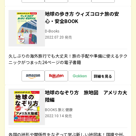
地球の歩き方 ウィズコロナ旅の安
心・安全BOOK
D-Books
2022.07.20 発売
久しぶりの海外旅行でも大丈夫！旅の手配や準備に使えるテク
ニックがつまった24ページの電子書籍
詳細を見る
地球のなぞり方 旅地図 アメリカ大
陸編
BOOKS 旅と健康
2022.10.14 発売
各国の地形や関係性をなぞって学ぶ新しい地図本！国境や州、