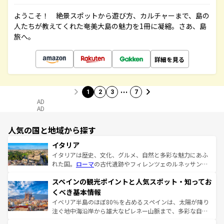
ようこそ！ 絶景スポットから遊び方、カルチャーまで、島の
人たちが教えてくれた奄美大島の魅力を1冊に凝縮。さあ、島
旅へ。
詳細を見る
…
1
2
3
7
AD
AD
人気の国と地域から探す
イタリア
イタリアは歴史、文化、グルメ、自然と多彩な魅力にあふ
れた国。
ローマ
の古代遺跡やフィレンツェのルネッサンス
美術、ヴェネツィアの運河など、歴史あるスポットはもち
スペインの観光ポイントと人気スポット・知ってお
ろん、トスカーナの美しい田園風景やアマルフィ海岸の絶
景など、自然景観も見逃せない。観光の合間には、本場の
くべき基本情報
ピザやパスタなど、絶品のイタリア料理を堪能することも
イベリア半島のほぼ80％を占めるスペインは、太陽が降り
できる。朝目覚めてから夜眠るまで、すべての瞬間を楽し
注ぐ地中海沿岸から雄大なピレネー山脈まで、多彩な自然
ませてくれるイタリアで、忘れられない旅をしてみよう！
と文化が詰まったヨーロッパ屈指の旅行先だ。多様な地域