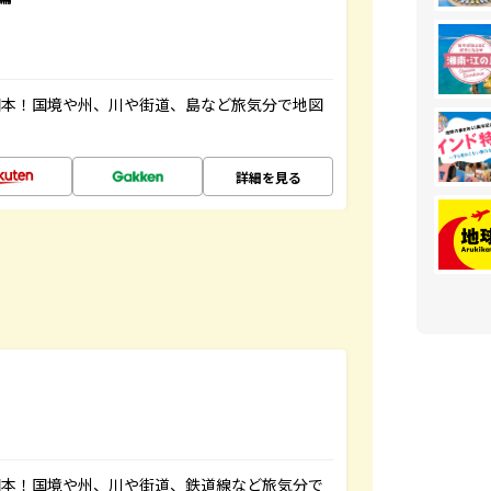
図本！国境や州、川や街道、島など旅気分で地図
詳細を見る
図本！国境や州、川や街道、鉄道線など旅気分で