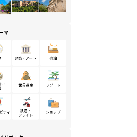
ーマ
食
建築・アート
宿泊
ト・
世界遺産
リゾート
戦
鉄道・
ビティ
ショップ
フライト