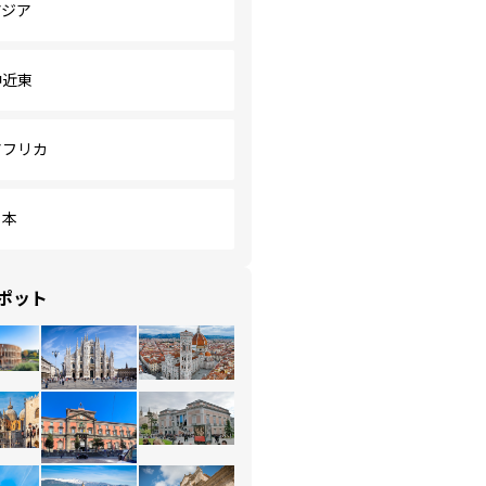
アジア
中近東
アフリカ
日本
ポット