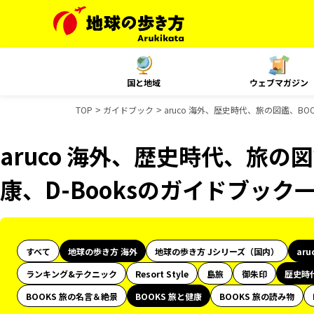
国と地域
ウェブマガジン
TOP
ガイドブック
aruco 海外、歴史時代、旅の図鑑、BO
aruco 海外、歴史時代、旅の図
康、D-Booksのガイドブック
すべて
地球の歩き方 海外
地球の歩き方 Jシリーズ（国内）
aru
ランキング&テクニック
Resort Style
島旅
御朱印
歴史時
BOOKS 旅の名言＆絶景
BOOKS 旅と健康
BOOKS 旅の読み物