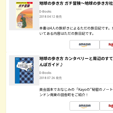
地球の歩き方 ガチ冒険～地球の歩き方
D-Books
2018.04.12 発売
本書は4人の旅好きによるただの旅日記です。
いてある内容はただの旅日記です。
地球の歩き方 カンタベリーと周辺のす
んぽガイド♪
D-Books
2018.07.26 発売
英会話本でおなじみの「Kayoの“秘密のノー
ンドン南東の田舎町をご紹介！