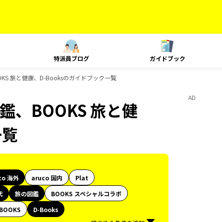
特派員ブログ
ガイドブック
OKS 旅と健康、D-Booksのガイドブック一覧
AD
鑑、BOOKS 旅と健
一覧
co 海外
aruco 国内
Plat
代
旅の図鑑
BOOKS スペシャルコラボ
BOOKS
D-Books