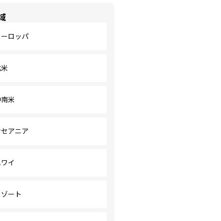
域
ヨーロッパ
北米
中南米
オセアニア
ハワイ
リゾート